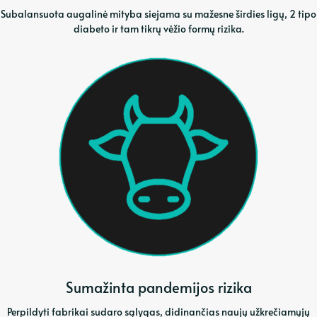
Subalansuota augalinė mityba siejama su mažesne širdies ligų, 2 tipo
diabeto ir tam tikrų vėžio formų rizika.
Sumažinta pandemijos rizika
Perpildyti fabrikai sudaro sąlygas, didinančias naujų užkrečiamųjų