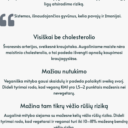
ligų atsiradimo riziką.
Sistemos, išnaudojančios gyvūnus, kelia pavojų ir žmonijai.
Visiškai be cholesterolio
Švaresnės arterijos, sveikesnė kraujotaka. Augaliniame maiste nėra
maistinio cholesterolio, o tai padeda išvengti apnašų kaupimosi
kraujagyslėse.
Mažiau nutukimo
Veganiška mityba gausi skaidulų ir padeda palaikyti sveiką svorį.
Dideli tyrimai rodo, kad veganų KMI yra 1,5–2 punktais mažesnis nei
nevegetarų.
Mažina tam tikrų vėžio rūšių riziką
Augalinė mityba siejama su mažesne kelių vėžio rūšių rizika. Dideli
tyrimai rodo, kad vegetarai ir veganai turi iki 10–18% mažesnę bendrą
vėžio riziką.