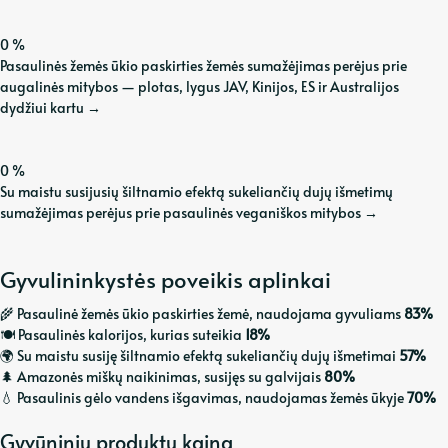
0
%
Pasaulinės žemės ūkio paskirties žemės sumažėjimas perėjus prie
augalinės mitybos — plotas, lygus JAV, Kinijos, ES ir Australijos
dydžiui kartu
→
0
%
Su maistu susijusių šiltnamio efektą sukeliančių dujų išmetimų
sumažėjimas perėjus prie pasaulinės veganiškos mitybos
→
Gyvulininkystės poveikis aplinkai
🌾 Pasaulinė žemės ūkio paskirties žemė, naudojama gyvuliams
83%
🍽️ Pasaulinės kalorijos, kurias suteikia
18%
🌍 Su maistu susiję šiltnamio efektą sukeliančių dujų išmetimai
57%
🌲 Amazonės miškų naikinimas, susijęs su galvijais
80%
💧 Pasaulinis gėlo vandens išgavimas, naudojamas žemės ūkyje
70%
Gyvūninių produktų kaina