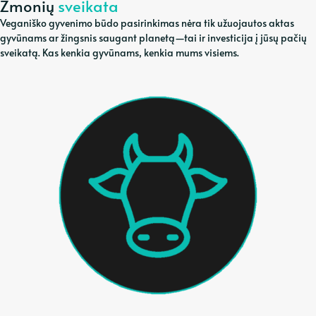
Žmonių
sveikata
Veganiško gyvenimo būdo pasirinkimas nėra tik užuojautos aktas
gyvūnams ar žingsnis saugant planetą—tai ir investicija į jūsų pačių
sveikatą. Kas kenkia gyvūnams, kenkia mums visiems.