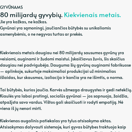
GYVŪNAMS
80 milijardų gyvybių.
Kiekvienais metais.
Jie yra kažkas, ne kažkas.
Gyvūnai yra sąmoningi, jaučiančios būtybės su unikaliomis
asmenybėmis, o ne negyvas turtas ar prekės.
Kiekvienais metais daugiau nei 80 milijardų sausumos gyvūnų yra
veisiami, auginami ir žudomi maistui. Įskaičiavus žuvis, šis skaičius
daugiau nei padvigubėja. Dauguma šių gyvūnų auginami fabrikuose
— aplinkoje, sukurtoje maksimaliai produkcijai už minimalias
išlaidas, kur skausmas, izoliacija ir kančia yra ne išimtis, o norma.
Tai būtybės, kurios jaučia. Karvės užmezga draugystes ir gedi netekčių.
Kiaulės yra labai protingi, socialūs gyvūnai — jos sapnuoja, žaidžia,
atpažįsta savo vardus. Vištos gali skaičiuoti ir rodyti empatiją. Nė
viena iš jų nenori mirti.
Kiekvienas augalinis patiekalas yra tylus atsisakymo aktas.
Atsisakymas dalyvauti sistemoje, kuri gyvas būtybes traktuoja kaip