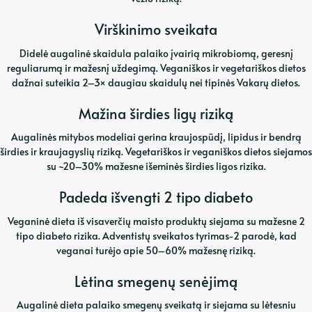
Virškinimo sveikata
Didelė augalinė skaidula palaiko įvairią mikrobiomą, geresnį
reguliarumą ir mažesnį uždegimą. Veganiškos ir vegetariškos dietos
dažnai suteikia 2–3× daugiau skaidulų nei tipinės Vakarų dietos.
Mažina širdies ligų riziką
Augalinės mitybos modeliai gerina kraujospūdį, lipidus ir bendrą
širdies ir kraujagyslių riziką. Vegetariškos ir veganiškos dietos siejamos
su ~20–30% mažesne išeminės širdies ligos rizika.
Padeda išvengti 2 tipo diabeto
Veganinė dieta iš visaverčių maisto produktų siejama su mažesne 2
tipo diabeto rizika. Adventistų sveikatos tyrimas-2 parodė, kad
veganai turėjo apie 50–60% mažesnę riziką.
Lėtina smegenų senėjimą
Augalinė dieta palaiko smegenų sveikatą ir siejama su lėtesniu