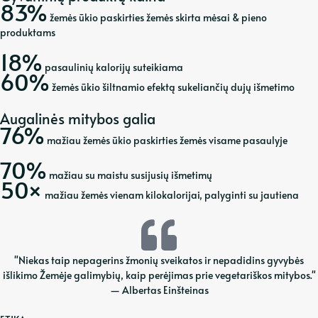
83%
žemės ūkio paskirties žemės skirta mėsai & pieno
produktams
18%
pasaulinių kalorijų suteikiama
60%
žemės ūkio šiltnamio efektą sukeliančių dujų išmetimo
Augalinės mitybos galia
76%
mažiau žemės ūkio paskirties žemės visame pasaulyje
70%
mažiau su maistu susijusių išmetimų
50×
mažiau žemės vienam kilokalorijai, palyginti su jautiena
"Niekas taip nepagerins žmonių sveikatos ir nepadidins gyvybės
išlikimo Žemėje galimybių, kaip perėjimas prie vegetariškos mitybos."
— Albertas Einšteinas