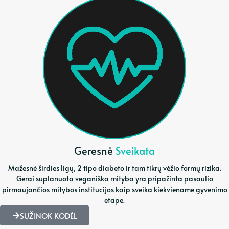
Geresnė
Sveikata
Mažesnė širdies ligų, 2 tipo diabeto ir tam tikrų vėžio formų rizika.
Gerai suplanuota veganiška mityba yra pripažinta pasaulio
pirmaujančios mitybos institucijos kaip sveika kiekviename gyvenimo
etape.
SUŽINOK KODĖL