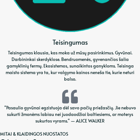
Teisingumas
Teisingumas klausia, kas moka už mūsų pasirinkimus. Gyvūnai.
Darbininkai skerdyklose. Bendruomenės, gyvenančios šalia
gamyklinių fermų. Ekosistemos, sunaikintos ganykloms. Teisinga
maisto sistema yra ta, kur valgymo kainos neneša tie, kurie neturi
balso.
"Pasaulio gyvūnai egzistuoja dėl savo pačių priežasčių. Jie nebuvo
sukurti žmonėms labiau nei juodaodžiai baltiesiems, ar moterys
sukurtos vyrams." — ALICE WALKER
MITAI & KLAIDINGOS NUOSTATOS