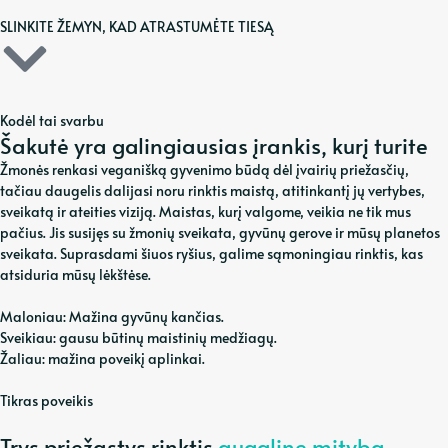
SLINKITE ŽEMYN, KAD ATRASTUMĖTE TIESĄ
Kodėl tai svarbu
Šakutė yra galingiausias įrankis, kurį turite
Žmonės renkasi veganišką gyvenimo būdą dėl įvairių priežasčių,
tačiau daugelis dalijasi noru rinktis maistą, atitinkantį jų vertybes,
sveikatą ir ateities viziją. Maistas, kurį valgome, veikia ne tik mus
pačius. Jis susijęs su žmonių sveikata, gyvūnų gerove ir mūsų planetos
sveikata. Suprasdami šiuos ryšius, galime sąmoningiau rinktis, kas
atsiduria mūsų lėkštėse.
Maloniau: Mažina gyvūnų kančias.
Sveikiau: gausu būtinų maistinių medžiagų.
Žaliau: mažina poveikį aplinkai.
Tikras poveikis
Trys priežastys rinktis
augalinę mitybą.