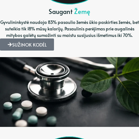
Saugant
Žemę
Gyvulininkystė naudoja 83% pasaulio žemės ūkio paskirties žemės, bet
suteikia tik 18% mūsų kalorijų. Pasaulinis perėjimas prie augalinės
mitybos galėtų sumažinti su maistu susijusius išmetimus iki 70%.
SUŽINOK KODĖL