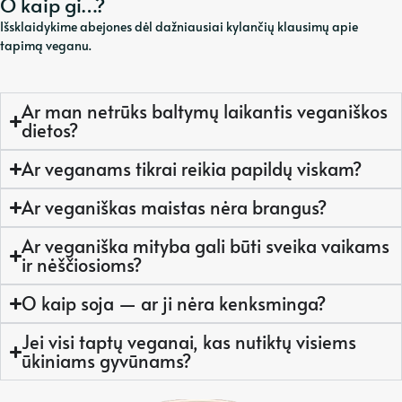
O kaip gi…?
Išsklaidykime abejones dėl dažniausiai kylančių klausimų apie
tapimą veganu.
Ar man netrūks baltymų laikantis veganiškos
dietos?
Ar veganams tikrai reikia papildų viskam?
Ar veganiškas maistas nėra brangus?
Ar veganiška mityba gali būti sveika vaikams
ir nėščiosioms?
O kaip soja — ar ji nėra kenksminga?
Jei visi taptų veganai, kas nutiktų visiems
ūkiniams gyvūnams?