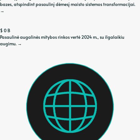
bazes, atspindint pasaulinį dėmesį maisto sistemos transformacijai.
→
$
0
B
Pasaulinė augalinės mitybos rinkos vertė 2024 m., su ilgalaikiu
augimu.
→