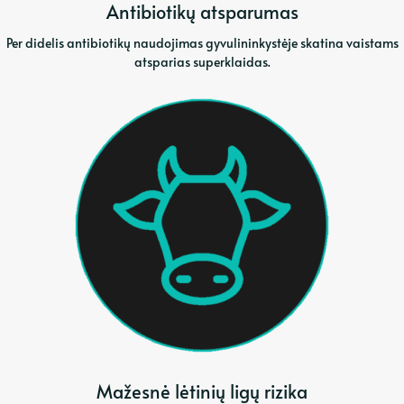
Antibiotikų atsparumas
Per didelis antibiotikų naudojimas gyvulininkystėje skatina vaistams
atsparias superklaidas.
Mažesnė lėtinių ligų rizika