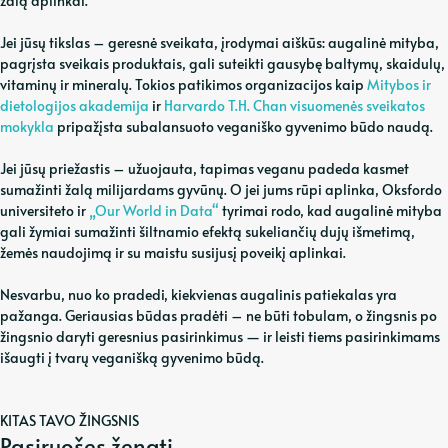
žalą aplinkai.
Jei jūsų tikslas – geresnė sveikata, įrodymai aiškūs: augalinė mityba,
pagrįsta sveikais produktais, gali suteikti gausybę baltymų, skaidulų,
vitaminų ir mineralų. Tokios patikimos organizacijos kaip
Mitybos ir
dietologijos akademija
ir
Harvardo T.H. Chan visuomenės sveikatos
mokykla
pripažįsta subalansuoto veganiško gyvenimo būdo naudą.
Jei jūsų priežastis – užuojauta, tapimas veganu padeda kasmet
sumažinti žalą milijardams gyvūnų. O jei jums rūpi aplinka, Oksfordo
universiteto ir
„Our World in Data“
tyrimai rodo, kad augalinė mityba
gali žymiai sumažinti šiltnamio efektą sukeliančių dujų išmetimą,
žemės naudojimą ir su maistu susijusį poveikį aplinkai.
Nesvarbu, nuo ko pradedi, kiekvienas augalinis patiekalas yra
pažanga. Geriausias būdas pradėti – ne būti tobulam, o žingsnis po
žingsnio daryti geresnius pasirinkimus — ir leisti tiems pasirinkimams
išaugti į tvarų veganišką gyvenimo būdą.
KITAS TAVO ŽINGSNIS
Pasiruošęs žengti