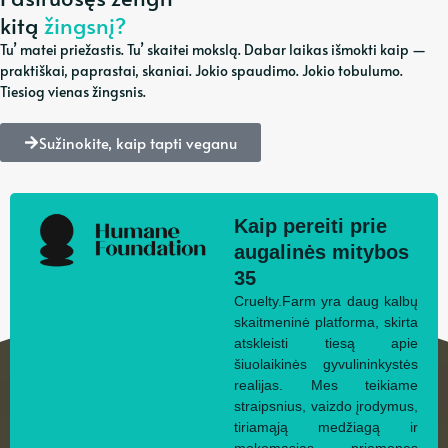
kitą
žingsnį?
Tu’ matei priežastis. Tu’ skaitei mokslą. Dabar laikas išmokti kaip —
praktiškai, paprastai, skaniai. Jokio spaudimo. Jokio tobulumo.
Tiesiog vienas žingsnis.
Sužinokite, kaip tapti veganu
Kaip pereiti prie
augalinės mitybos
35
Cruelty.Farm yra daug kalbų
skaitmeninė platforma, skirta
atskleisti tiesą apie
šiuolaikinės gyvulininkystės
realijas. Mes teikiame
straipsnius, vaizdo įrodymus,
tiriamąją medžiagą ir