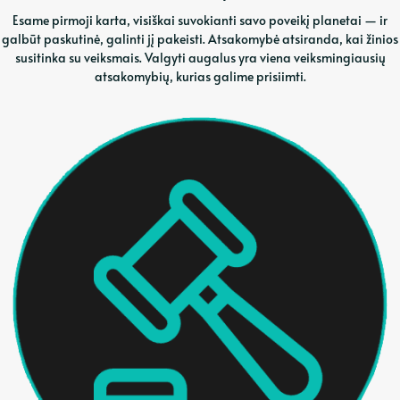
Esame pirmoji karta, visiškai suvokianti savo poveikį planetai — ir
galbūt paskutinė, galinti jį pakeisti. Atsakomybė atsiranda, kai žinios
susitinka su veiksmais. Valgyti augalus yra viena veiksmingiausių
atsakomybių, kurias galime prisiimti.