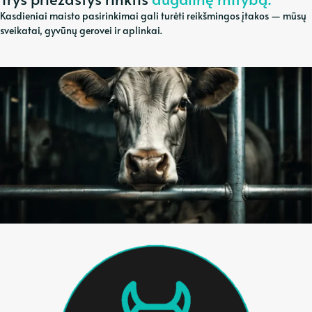
Kasdieniai maisto pasirinkimai gali turėti reikšmingos įtakos — mūsų
sveikatai, gyvūnų gerovei ir aplinkai.