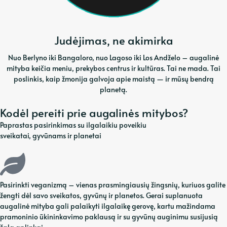
Judėjimas, ne akimirka
Nuo Berlyno iki Bangaloro, nuo Lagoso iki Los Andželo – augalinė
mityba keičia meniu, prekybos centrus ir kultūras. Tai ne mada. Tai
poslinkis, kaip žmonija galvoja apie maistą — ir mūsų bendrą
planetą.
Kodėl pereiti prie augalinės mitybos?
Paprastas pasirinkimas su ilgalaikiu poveikiu
sveikatai, gyvūnams ir planetai
Pasirinkti veganizmą – vienas prasmingiausių žingsnių, kuriuos galite
žengti dėl savo sveikatos, gyvūnų ir planetos. Gerai suplanuota
augalinė mityba gali palaikyti ilgalaikę gerovę, kartu mažindama
pramoninio ūkininkavimo paklausą ir su gyvūnų auginimu susijusią