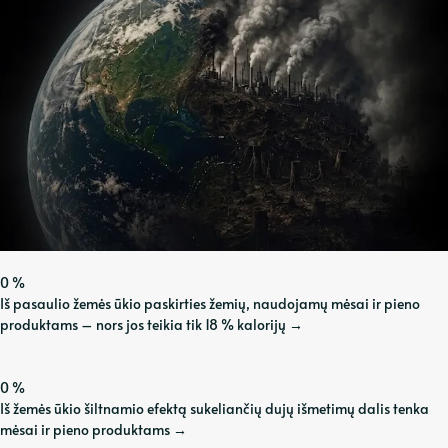
0
%
Iš pasaulio žemės ūkio paskirties žemių, naudojamų mėsai ir pieno
produktams – nors jos teikia tik 18 % kalorijų
→
0
%
Iš žemės ūkio šiltnamio efektą sukeliančių dujų išmetimų dalis tenka
mėsai ir pieno produktams
→