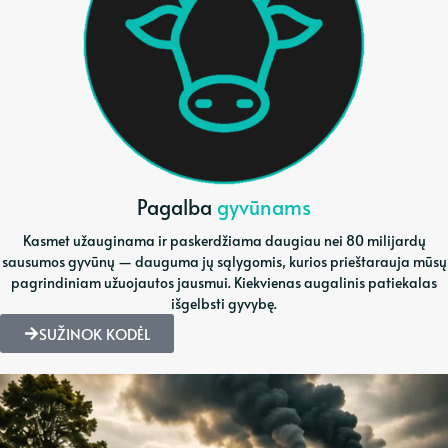
Pagalba
gyvūnams
Kasmet užauginama ir paskerdžiama daugiau nei 80 milijardų
sausumos gyvūnų — dauguma jų sąlygomis, kurios prieštarauja mūsų
pagrindiniam užuojautos jausmui. Kiekvienas augalinis patiekalas
išgelbsti gyvybę.
SUŽINOK KODĖL