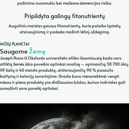
pažinimo nuosmukiu bei mažesne demencijos rizika.
Pripildyta galingų fitonutrientų
Augalinis maistas gausus fitonutrientų, kurie palaiko ląstelių
atsinaujinimą ir padeda mažinti lėtinį uždegimą.
MŪSŲ PLANETAI
Saugome
Žemę
Joseph Poore iš Oksfordo universiteto atliko išsamiausią kada nors
atliktą žemės ūkio poveikio aplinkai analizę – apimančią 38 700 ūkių
119 šalių ir 40 maisto produktų, atstovaujančių 90 % pasaulio
baltymų ir kalorijų suvartojimo. Išvada buvo vienareikšmė: vengti
mėsos ir pieno produktų yra didžiausias būdas, kuriuo individas gali
sumažinti savo poveikį aplinkai.