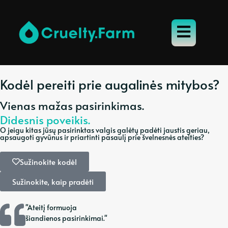
Kodėl pereiti prie augalinės mitybos?
Vienas mažas pasirinkimas.
Didesnis poveikis.
O jeigu kitas jūsų pasirinktas valgis galėtų padėti jaustis geriau,
apsaugoti gyvūnus ir priartinti pasaulį prie švelnesnės ateities?
Sužinokite kodėl
Sužinokite, kaip pradėti
"Ateitį formuoja
šiandienos pasirinkimai."