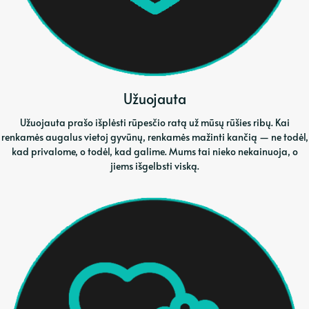
Užuojauta
Užuojauta prašo išplėsti rūpesčio ratą už mūsų rūšies ribų. Kai
renkamės augalus vietoj gyvūnų, renkamės mažinti kančią — ne todėl,
kad privalome, o todėl, kad galime. Mums tai nieko nekainuoja, o
jiems išgelbsti viską.