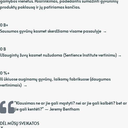
gamybos vienetus. Pasirinkimas, padedantis sumažinti gyvūninių
produktų paklausą ir jų patiriamas kančias.
0
B+
Sausumos gyvūnų kasmet skerdžiama visame pasaulyje
→
0
B
Užaugintų žuvų kasmet nužudoma (Sentience Institute vertinimu)
→
0
%+
Iš ūkiuose auginamų gyvūnų, laikomų fabrikuose (daugumos
vertinimais)
→
"Klausimas ne ar jie gali mąstyti? nei ar jie gali kalbėti? bet ar
jie gali kentėti?" — Jeremy Bentham
DĖL MŪSŲ SVEIKATOS