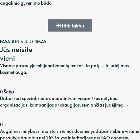
augalinio gyvenimo būdo.
Ištirk faktus
PASAULINIS JUDĖJIMAS
Jūs neisite
vieni
Visame pasaulyje milijonai žmonių renkasi tą patį — ir judėjimas
kasmet auga.
0
Šalys
Dabar turi specializuotas augalinės ar veganiškos mitybos
organizacijas, kampanijas ar draugijas, remiančias judėjimą.
→
0
+
Augalinės mitybos ir maisto sistemos duomenys dabar stebimi visame
pasaulyje daugiau nei 245 šalyse ir teritorijose per FAO duomenų