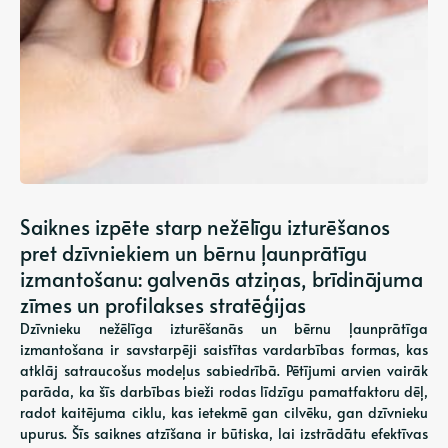
Saiknes izpēte starp nežēlīgu izturēšanos
pret dzīvniekiem un bērnu ļaunprātīgu
izmantošanu: galvenās atziņas, brīdinājuma
zīmes un profilakses stratēģijas
Dzīvnieku nežēlīga izturēšanās un bērnu ļaunprātīga
izmantošana ir savstarpēji saistītas vardarbības formas, kas
atklāj satraucošus modeļus sabiedrībā. Pētījumi arvien vairāk
parāda, ka šīs darbības bieži rodas līdzīgu pamatfaktoru dēļ,
radot kaitējuma ciklu, kas ietekmē gan cilvēku, gan dzīvnieku
upurus. Šīs saiknes atzīšana ir būtiska, lai izstrādātu efektīvas