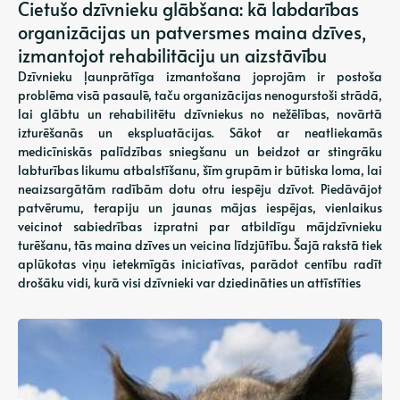
Cietušo dzīvnieku glābšana: kā labdarības
organizācijas un patversmes maina dzīves,
izmantojot rehabilitāciju un aizstāvību
Dzīvnieku ļaunprātīga izmantošana joprojām ir postoša
problēma visā pasaulē, taču organizācijas nenogurstoši strādā,
lai glābtu un rehabilitētu dzīvniekus no nežēlības, novārtā
izturēšanās un ekspluatācijas. Sākot ar neatliekamās
medicīniskās palīdzības sniegšanu un beidzot ar stingrāku
labturības likumu atbalstīšanu, šīm grupām ir būtiska loma, lai
neaizsargātām radībām dotu otru iespēju dzīvot. Piedāvājot
patvērumu, terapiju un jaunas mājas iespējas, vienlaikus
veicinot sabiedrības izpratni par atbildīgu mājdzīvnieku
turēšanu, tās maina dzīves un veicina līdzjūtību. Šajā rakstā tiek
aplūkotas viņu ietekmīgās iniciatīvas, parādot centību radīt
drošāku vidi, kurā visi dzīvnieki var dziedināties un attīstīties