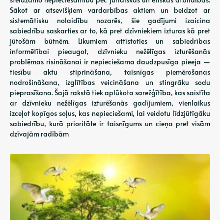
Sākot ar atsevišķiem vardarbības aktiem un beidzot ar
sistemātisku nolaidību nozarēs, šie gadījumi izaicina
sabiedrību saskarties ar to, kā pret dzīvniekiem izturas kā pret
jūtošām būtnēm. Likumiem attīstoties un sabiedrības
informētībai pieaugot, dzīvnieku nežēlīgas izturēšanās
problēmas risināšanai ir nepieciešama daudzpusīga pieeja —
tiesību aktu stiprināšana, taisnīgas piemērošanas
nodrošināšana, izglītības veicināšana un stingrāku sodu
pieprasīšana. Šajā rakstā tiek aplūkota sarežģītība, kas saistīta
ar dzīvnieku nežēlīgas izturēšanās gadījumiem, vienlaikus
izceļot kopīgos soļus, kas nepieciešami, lai veidotu līdzjūtīgāku
sabiedrību, kurā prioritāte ir taisnīgums un cieņa pret visām
dzīvajām radībām