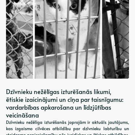
Dzīvnieku nežēlīgas izturēšanās likumi,
ētiskie izaicinājumi un cīņa par taisnīgumu:
vardarbības apkarošana un līdzjūtības
veicināšana
Dzīvnieku nežēlīga izturēšanās joprojām ir aktuāls jautājums,
kas izgaismo cilvēces atbildību par dzīvnieku labturību un
steidzamo nepieciešamību pēc juridiskas un ētiskas atbildības.