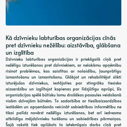
Kā dzīvnieku labturības organizācijas cīnās
pret dzīvnieku nežēlību: aizstāvība, glābšana
un izglītība
Dzīvnieku labturības organizācijas ir priekšgalā cīņā pret
nežēlīgu izturēšanos pret dzīvniekiem, ar nelokāmu apņēmību
risinot problēmas, kas saistītas ar nolaidību, ļaunprātīgu
izmantošanu un izmantošanu. Glābjot un rehabilitējot slikti
izturējušos dzīvniekus, iestājoties par stingrāku tiesisko
aizsardzību un izglītojot kopienas par līdzjūtīgu aprūpi, šīs
organizācijas spēlē būtisku lomu drošākas pasaules veidošanā
visām dzīvajām būtnēm. To sadarbība ar tiesībaizsardzības
iestādēm un apņemšanās veicināt sabiedrības informētību ne
tikai palīdz novērst nežēlīgu izturēšanos, bet arī iedvesmo
atbildīgu mājdzīvnieku turēšanu un sabiedrības pārmaiņas.
Šajā rakstā tiek aplūkots to ietekmīgais darbs cīņā pret