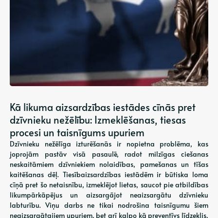
Kā likuma aizsardzības iestādes cīnās pret
dzīvnieku nežēlību: Izmeklēšanas, tiesas
procesi un taisnīgums upuriem
Dzīvnieku nežēlīga izturēšanās ir nopietna problēma, kas
joprojām pastāv visā pasaulē, radot milzīgas ciešanas
neskaitāmiem dzīvniekiem nolaidības, pamešanas un tīšas
kaitēšanas dēļ. Tiesībaizsardzības iestādēm ir būtiska loma
cīņā pret šo netaisnību, izmeklējot lietas, saucot pie atbildības
likumpārkāpējus un aizsargājot neaizsargātu dzīvnieku
labturību. Viņu darbs ne tikai nodrošina taisnīgumu šiem
neaizsargātajiem upuriem, bet arī kalpo kā preventīvs līdzeklis,