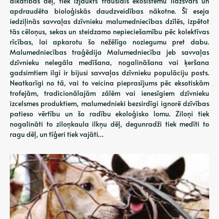
alkatības dēļ, tiek izjaukts trauslais ekosistēmu līdzsvars un
apdraudēta bioloģiskās daudzveidības nākotne. Šī eseja
iedziļinās savvaļas dzīvnieku malumedniecības dzīlēs, izpētot
tās cēloņus, sekas un steidzamo nepieciešamību pēc kolektīvas
rīcības, lai apkarotu šo nežēlīgo noziegumu pret dabu.
Malumedniecības traģēdija Malumedniecība jeb savvaļas
dzīvnieku nelegāla medīšana, nogalināšana vai ķeršana
gadsimtiem ilgi ir bijusi savvaļas dzīvnieku populāciju posts.
Neatkarīgi no tā, vai to veicina pieprasījums pēc eksotiskām
trofejām, tradicionālajām zālēm vai ienesīgiem dzīvnieku
izcelsmes produktiem, malumednieki bezsirdīgi ignorē dzīvības
patieso vērtību un šo radību ekoloģisko lomu. Ziloņi tiek
nogalināti to ziloņkaula ilkņu dēļ, degunradži tiek medīti to
ragu dēļ, un tīģeri tiek vajāti…