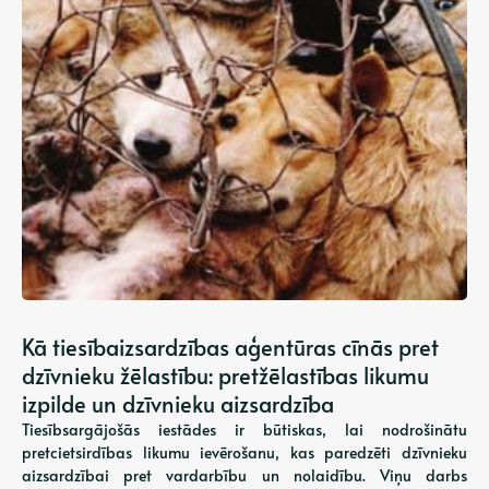
Kā tiesībaizsardzības aģentūras cīnās pret
dzīvnieku žēlastību: pretžēlastības likumu
izpilde un dzīvnieku aizsardzība
Tiesībsargājošās iestādes ir būtiskas, lai nodrošinātu
pretcietsirdības likumu ievērošanu, kas paredzēti dzīvnieku
aizsardzībai pret vardarbību un nolaidību. Viņu darbs