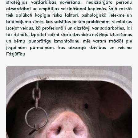
stratēģijas vardarbības novēršanai, neaizsargāto personu
aizsardzībai un empātijas veicināšanai kopienās. Šajā rakstā
tiek aplūkoti kopīgie riska faktori, psiholoģiskā ietekme un
brīdinājuma zīmes, kas saistītas ar šīm problēmām, vienlaikus
izceļot veidus, kā profesionāļi un aizstāvji var sadarboties, lai
tās risinātu. Izprotot saikni starp dzīvnieku nežēlīgu izturēšanos
un bērnu ļaunprātīgu izmantošanu, mēs varam strādāt pie
jēgpilnām pārmaiņām, kas aizsargā dzīvības un veicina
līdzjūtību