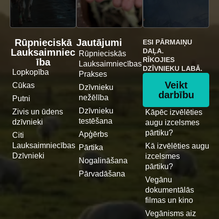
Rūpnieciskā
Jautājumi
ESI PĀRMAIŅU
Lauksaimniec
DAĻA.
Rūpnieciskās
RĪKOJIES
ība
Lauksaimniecības
DZĪVNIEKU LABĀ.
Lopkopība
Prakses
Veikt
Cūkas
Dzīvnieku
darbību
nežēlība
Putni
Dzīvnieku
Zivis un ūdens
Kāpēc izvēlēties
testēšana
dzīvnieki
augu izcelsmes
pārtiku?
Apģērbs
Citi
Lauksaimniecības
Kā izvēlēties augu
Pārtika
Dzīvnieki
izcelsmes
Nogalināšana
pārtiku?
Pārvadāšana
Vegānu
dokumentālās
filmas un kino
Vegānisms aiz