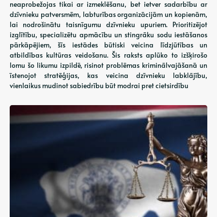
neaprobežojas tikai ar izmeklēšanu, bet ietver sadarbību ar
dzīvnieku patversmēm, labturības organizācijām un kopienām,
lai nodrošinātu taisnīgumu dzīvnieku upuriem. Prioritizējot
izglītību, specializētu apmācību un stingrāku sodu iestāšanos
pārkāpējiem, šīs iestādes būtiski veicina līdzjūtības un
atbildības kultūras veidošanu. Šis raksts aplūko to izšķirošo
lomu šo likumu izpildē, risinot problēmas kriminālvajāšanā un
īstenojot stratēģijas, kas veicina dzīvnieku labklājību,
vienlaikus mudinot sabiedrību būt modrai pret cietsirdību