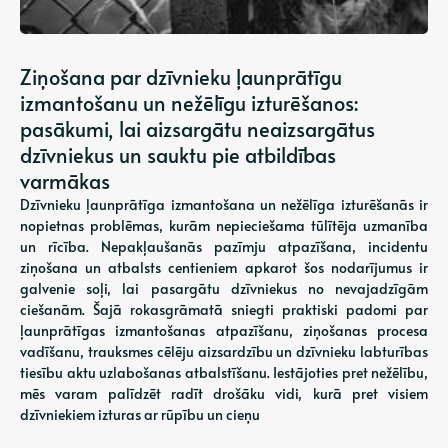
Ziņošana par dzīvnieku ļaunprātīgu
izmantošanu un nežēlīgu izturēšanos:
pasākumi, lai aizsargātu neaizsargātus
dzīvniekus un sauktu pie atbildības
varmākas
Dzīvnieku ļaunprātīga izmantošana un nežēlīga izturēšanās ir
nopietnas problēmas, kurām nepieciešama tūlītēja uzmanība
un rīcība. Nepakļaušanās pazīmju atpazīšana, incidentu
ziņošana un atbalsts centieniem apkarot šos nodarījumus ir
galvenie soļi, lai pasargātu dzīvniekus no nevajadzīgām
ciešanām. Šajā rokasgrāmatā sniegti praktiski padomi par
ļaunprātīgas izmantošanas atpazīšanu, ziņošanas procesa
vadīšanu, trauksmes cēlēju aizsardzību un dzīvnieku labturības
tiesību aktu uzlabošanas atbalstīšanu. Iestājoties pret nežēlību,
mēs varam palīdzēt radīt drošāku vidi, kurā pret visiem
dzīvniekiem izturas ar rūpību un cieņu