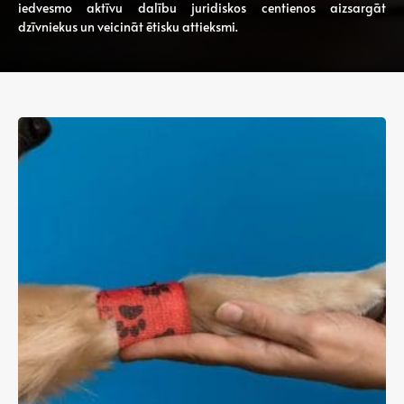
iedvesmo aktīvu dalību juridiskos centienos aizsargāt
dzīvniekus un veicināt ētisku attieksmi.