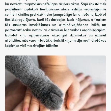
lai novērstu turpmākus nežēlīgas rīcības aktus. Šajā rakstā tiek
padziļināti aplūkoti tiesībaizsardzības iestāžu neaizstājamie
centieni cīnīties pret dzīvnieku ļaunprātīgu izmantošanu, izpētot
tiesisko regulējumu, kurā tās darbojas, izaicinājumus, ar kuriem
tās saskaras izmeklēšanas un kriminālvajāšanas laikā, un
partnerattiecību nozīmi ar dzīvnieku labturības organizācijām.
Izprotot viņu apņemšanos aizsargāt dzīvniekus un uzturēt
atbildību, mēs varam labāk atbalstīt viņu misiju radīt drošākas
kopienas visām dzīvajām būtnēm