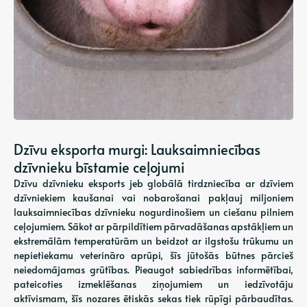
Dzīvu eksporta murgi: Lauksaimniecības
dzīvnieku bīstamie ceļojumi
Dzīvu dzīvnieku eksports jeb globālā tirdzniecība ar dzīviem
dzīvniekiem kaušanai vai nobarošanai pakļauj miljoniem
lauksaimniecības dzīvnieku nogurdinošiem un ciešanu pilniem
ceļojumiem. Sākot ar pārpildītiem pārvadāšanas apstākļiem un
ekstremālām temperatūrām un beidzot ar ilgstošu trūkumu un
nepietiekamu veterināro aprūpi, šīs jūtošās būtnes pārcieš
neiedomājamas grūtības. Pieaugot sabiedrības informētībai,
pateicoties izmeklēšanas ziņojumiem un iedzīvotāju
aktīvismam, šīs nozares ētiskās sekas tiek rūpīgi pārbaudītas.