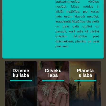
lauksaimniecība vēlētos
noslēpt. Mūsu mērķis ir
atklāt nežēlību, pie kuras
mēs esam kļuvuši nejutīgi,
ieaudzināt līdzjūtību tās vietā
un galu galā izglītot uz
pasauli, kurā mēs kā cilvēki
izrādām līdzjūtību pret
dzīvniekiem, planētu un paši
pret sevi.
Dzīvnie
Cilvēku
Planēta
ku labā
labā
s labā