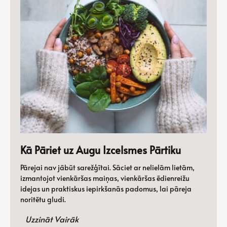
Kā Pāriet uz Augu Izcelsmes Pārtiku
Pārejai nav jābūt sarežģītai. Sāciet ar nelielām lietām,
izmantojot vienkāršas maiņas, vienkāršas ēdienreižu
idejas un praktiskus iepirkšanās padomus, lai pāreja
noritētu gludi.
Uzzināt Vairāk