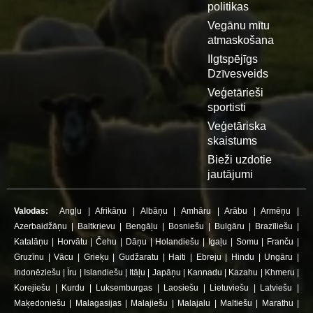
politikas
Vegānu mītu
atmaskošana
Ilgtspējīgs
Dzīvesveids
Veģetārieši
sportisti
Veģetāriska
skaistums
Bieži uzdotie
jautājumi
Valodas:
Angļu
|
Afrikāņu
|
Albāņu
|
Amhāru
|
Arābu
|
Armēņu
|
Azerbaidžāņu
|
Baltkrievu
|
Bengāļu
|
Bosniešu
|
Bulgāru
|
Brazīliešu
|
Katalāņu
|
Horvātu
|
Čehu
|
Dāņu
|
Holandiešu
|
Igaļu
|
Somu
|
Franču
|
Gruzīnu
|
Vācu
|
Grieķu
|
Gudžaratu
|
Haiti
|
Ebreju
|
Hindu
|
Ungāru
|
Indonēziešu
|
Īru
|
Islandiešu
|
Itāļu
|
Japāņu
|
Kannadu
|
Kazahu
|
Khmeru
|
Korejiešu
|
Kurdu
|
Luksemburgas
|
Laosiešu
|
Lietuviešu
|
Latviešu
|
Maķedoniešu
|
Malagasijas
|
Malajiešu
|
Malajalu
|
Maltiešu
|
Marathu
|