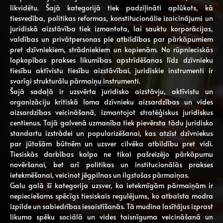
likvidētu. Šajā kategorijā tiek padziļināti aplūkots, kā
tiesvedība, politikas reformas, konstitucionālie izaicinājumi un
juridiskā aizstāvība tiek izmantota, lai sauktu korporācijas,
valdības un privātpersonas pie atbildības par pārkāpumiem
pret dzīvniekiem, strādniekiem un kopienām. No rūpnieciskās
lopkopības prakses likumības apstrīdēšanas līdz dzīvnieku
tiesību aktīvistu tiesību aizstāvībai, juridiskie instrumenti ir
svarīgi strukturālu pārmaiņu instrumenti.
Šajā sadaļā ir uzsvērta juridisko aizstāvju, aktīvistu un
organizāciju kritiskā loma dzīvnieku aizsardzības un vides
aizsardzības veicināšanā, izmantojot stratēģiskus juridiskus
centienus. Tajā galvenā uzmanība tiek pievērsta tādu juridisko
standartu izstrādei un popularizēšanai, kas atzīst dzīvniekus
par jūtošām būtnēm un uzsver cilvēka atbildību pret vidi.
Tiesiskās darbības kalpo ne tikai pašreizējo pārkāpumu
novēršanai, bet arī politikas un institucionālās prakses
ietekmēšanai, veicinot jēgpilnas un ilgstošas ​​pārmaiņas.
Galu galā šī kategorija uzsver, ka ietekmīgām pārmaiņām ir
nepieciešams spēcīgs tiesiskais regulējums, ko atbalsta modra
izpilde un sabiedrības iesaistīšanās. Tā mudina lasītājus izprast
likuma spēku sociālā un vides taisnīguma veicināšanā un