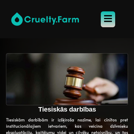
Tiesiskās darbības
Tiesiskām darbībām ir izšķiroša nozīme, lai cīnītos pret
institucionālajiem ietvariem, kas veicina dzīvnieku
ekspluatāciju, kaitējumu videi un cilvēku netaisnību, un tos