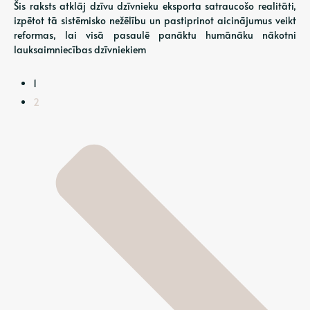
Šis raksts atklāj dzīvu dzīvnieku eksporta satraucošo realitāti,
izpētot tā sistēmisko nežēlību un pastiprinot aicinājumus veikt
reformas, lai visā pasaulē panāktu humānāku nākotni
lauksaimniecības dzīvniekiem
1
2