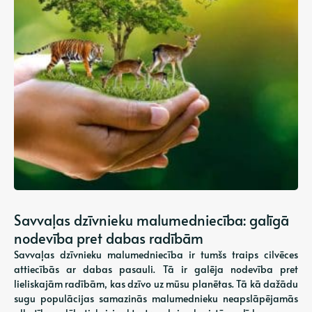
Savvaļas dzīvnieku malumedniecība: galīgā
nodevība pret dabas radībām
Savvaļas dzīvnieku malumedniecība ir tumšs traips cilvēces
attiecībās ar dabas pasauli. Tā ir galēja nodevība pret
lieliskajām radībām, kas dzīvo uz mūsu planētas. Tā kā dažādu
sugu populācijas samazinās malumednieku neapslāpējamās