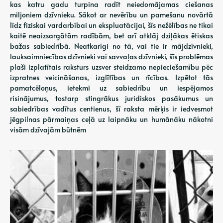
kas katru gadu turpina radīt neiedomājamas ciešanas
miljoniem dzīvnieku. Sākot ar nevērību un pamešanu novārtā
līdz fiziskai vardarbībai un ekspluatācijai, šīs nežēlības ne tikai
kaitē neaizsargātām radībām, bet arī atklāj dziļākas ētiskas
bažas sabiedrībā. Neatkarīgi no tā, vai tie ir mājdzīvnieki,
lauksaimniecības dzīvnieki vai savvaļas dzīvnieki, šīs problēmas
plaši izplatītais raksturs uzsver steidzamo nepieciešamību pēc
izpratnes veicināšanas, izglītības un rīcības. Izpētot tās
pamatcēloņus, ietekmi uz sabiedrību un iespējamos
risinājumus, tostarp stingrākus juridiskos pasākumus un
sabiedrības vadītus centienus, šī raksta mērķis ir iedvesmot
jēgpilnas pārmaiņas ceļā uz laipnāku un humānāku nākotni
visām dzīvajām būtnēm