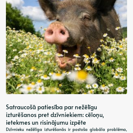
Satraucošā patiesība par nežēlīgu
izturēšanos pret dzīvniekiem: cēloņu,
ietekmes un risinājumu izpēte
Dzīvnieku nežēlīga izturēšanās ir postoša globāla problēma,