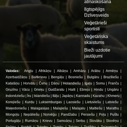
atmaskošana
Ilgtspējīgs
Dzīvesveids
Veģetārieši
sportisti
Veģetāriska
skaistums
Bieži uzdotie
jautājumi
Valodas:
Angļu
|
Afrikāņu
|
Albāņu
|
Amhāru
|
Arābu
|
Armēņu
|
Azerbaidžāņu
|
Baltkrievu
|
Bengāļu
|
Bosniešu
|
Bulgāru
|
Brazīliešu
|
Katalāņu
|
Horvātu
|
Čehu
|
Dāņu
|
Holandiešu
|
Igaļu
|
Somu
|
Franču
|
Gruzīnu
|
Vācu
|
Grieķu
|
Gudžaratu
|
Haiti
|
Ebreju
|
Hindu
|
Ungāru
|
Indonēziešu
|
Īru
|
Islandiešu
|
Itāļu
|
Japāņu
|
Kannadu
|
Kazahu
|
Khmeru
|
Korejiešu
|
Kurdu
|
Luksemburgas
|
Laosiešu
|
Lietuviešu
|
Latviešu
|
Maķedoniešu
|
Malagasijas
|
Malajiešu
|
Malajalu
|
Maltiešu
|
Marathu
|
Mongoļu
|
Nepāliešu
|
Norvēģu
|
Pandžabu
|
Persiešu
|
Poļu
|
Puštu
|
Portugāļu
|
Rumāņu
|
Krievu
|
Samoāņu
|
Serbu
|
Slovāku
|
Slovēņu
|