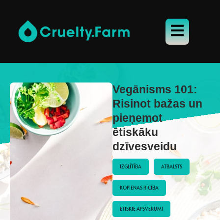
Vegānisms 101:
Risinot bažas un
pieņemot
ētiskāku
dzīvesveidu
IZGLĪTĪBA
ATBALSTS
KOPIENAS RĪCĪBA
ĒTISKIE APSVĒRUMI