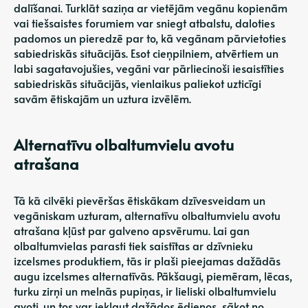
dalīšanai. Turklāt saziņa ar vietējām vegānu kopienām
vai tiešsaistes forumiem var sniegt atbalstu, daloties
padomos un pieredzē par to, kā vegānam pārvietoties
sabiedriskās situācijās. Esot cieņpilniem, atvērtiem un
labi sagatavojušies, vegāni var pārliecinoši iesaistīties
sabiedriskās situācijās, vienlaikus paliekot uzticīgi
savām ētiskajām un uztura izvēlēm.
Alternatīvu olbaltumvielu avotu
atrašana
Tā kā cilvēki pievēršas ētiskākam dzīvesveidam un
vegāniskam uzturam, alternatīvu olbaltumvielu avotu
atrašana kļūst par galveno apsvērumu. Lai gan
olbaltumvielas parasti tiek saistītas ar dzīvnieku
izcelsmes produktiem, tās ir plaši pieejamas dažādās
augu izcelsmes alternatīvās. Pākšaugi, piemēram, lēcas,
turku zirņi un melnās pupiņas, ir lieliski olbaltumvielu
avoti, un tos var iekļaut dažādos ēdienos, sākot no