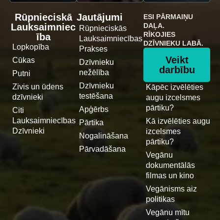
Rūpnieciskā
Jautājumi
ESI PĀRMAIŅU
Lauksaimniec
DAĻA.
Rūpnieciskās
RĪKOJIES
ība
Lauksaimniecības
DZĪVNIEKU LABĀ.
Lopkopība
Prakses
Veikt
Cūkas
Dzīvnieku
darbību
nežēlība
Putni
Dzīvnieku
Zivis un ūdens
Kāpēc izvēlēties
testēšana
dzīvnieki
augu izcelsmes
pārtiku?
Apģērbs
Citi
Lauksaimniecības
Kā izvēlēties augu
Pārtika
Dzīvnieki
izcelsmes
Nogalināšana
pārtiku?
Pārvadāšana
Vegānu
dokumentālās
filmas un kino
Vegānisms aiz
politikas
Vegānu mītu