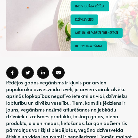
INDIVIDUĀLA RĪCĪBA
DZĪVESVEIDS
MĪTI UN NEPAREIZI PRIEKŠSTATI
ILGTSPĒJĪGA ĒŠANA
Pēdējos gados vegānisms ir kļuvis par arvien
populārāku dzīvesveida izvēli, jo arvien vairāk cilvēku
apzinās lopkopības negatīvo ietekmi uz vidi, dzīvnieku
labturību un cilvēku veselību. Tiem, kam šis jēdziens ir
jauns, vegānisms nozīmē atturēšanos no jebkādu
dzīvnieku izcelsmes produktu, tostarp gaļas, piena
produktu, olu un medus, lietošanas. Lai gan dažiem šīs
pārmaiņas var šķist biedējošas, vegāna dzīvesveida
ētiskie un vides ieguvumi ir nenoliedzami. Tomēr, mainot