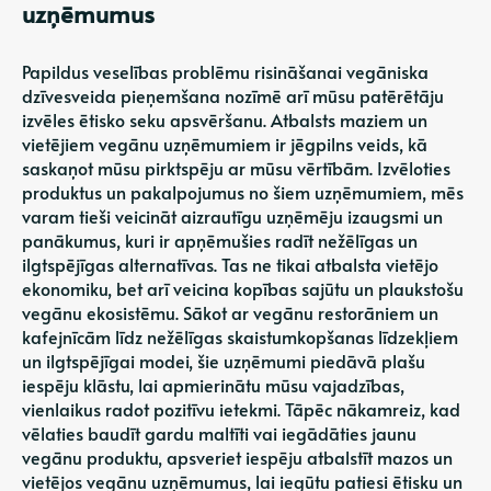
uzņēmumus
Papildus veselības problēmu risināšanai vegāniska
dzīvesveida pieņemšana nozīmē arī mūsu patērētāju
izvēles ētisko seku apsvēršanu. Atbalsts maziem un
vietējiem vegānu uzņēmumiem ir jēgpilns veids, kā
saskaņot mūsu pirktspēju ar mūsu vērtībām. Izvēloties
produktus un pakalpojumus no šiem uzņēmumiem, mēs
varam tieši veicināt aizrautīgu uzņēmēju izaugsmi un
panākumus, kuri ir apņēmušies radīt nežēlīgas un
ilgtspējīgas alternatīvas. Tas ne tikai atbalsta vietējo
ekonomiku, bet arī veicina kopības sajūtu un plaukstošu
vegānu ekosistēmu. Sākot ar vegānu restorāniem un
kafejnīcām līdz nežēlīgas skaistumkopšanas līdzekļiem
un ilgtspējīgai modei, šie uzņēmumi piedāvā plašu
iespēju klāstu, lai apmierinātu mūsu vajadzības,
vienlaikus radot pozitīvu ietekmi. Tāpēc nākamreiz, kad
vēlaties baudīt gardu maltīti vai iegādāties jaunu
vegānu produktu, apsveriet iespēju atbalstīt mazos un
vietējos vegānu uzņēmumus, lai iegūtu patiesi ētisku un