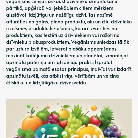
vegānisms cenšas izskaust dzīvnieku izmantošanu
pārtikā, apģērbā vai jebkādiem citiem mērķiem,
aizstāvot līdzjūtīgu un nežēlīgu dzīvi. Tas nozīmē
atturēties no gaļas, piena produktu, olu un citu dzīvnieku
izcelsmes produktu lietošanas, kā arī izvairīties no
produktiem, kas testēti uz dzīvniekiem vai ražoti no
dzīvnieku blakusproduktiem. Vegānisms sniedzas tālāk
par uztura izvēlēm, ietverot plašāku apņemšanos
mazināt kaitējumu dzīvniekiem un planētai, izmantojot
apzinātu patēriņu un ilgtspējīgu praksi. Izprotot
vegānisma pamatā esošos principus, indivīdi var izdarīt
apzinātu izvēli, kas atbilst viņu vērtībām un veicina
ētiskāku un līdzjūtīgāku dzīvesveidu.