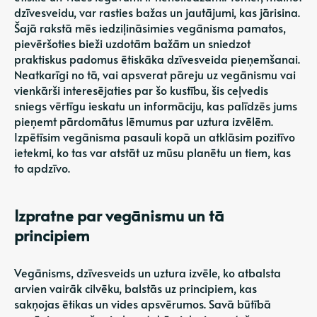
dzīvesveidu, var rasties bažas un jautājumi, kas jārisina.
Šajā rakstā mēs iedziļināsimies vegānisma pamatos,
pievēršoties bieži uzdotām bažām un sniedzot
praktiskus padomus ētiskāka dzīvesveida pieņemšanai.
Neatkarīgi no tā, vai apsverat pāreju uz vegānismu vai
vienkārši interesējaties par šo kustību, šis ceļvedis
sniegs vērtīgu ieskatu un informāciju, kas palīdzēs jums
pieņemt pārdomātus lēmumus par uztura izvēlēm.
Izpētīsim vegānisma pasauli kopā un atklāsim pozitīvo
ietekmi, ko tas var atstāt uz mūsu planētu un tiem, kas
to apdzīvo.
Izpratne par vegānismu un tā
principiem
Vegānisms, dzīvesveids un uztura izvēle, ko atbalsta
arvien vairāk cilvēku, balstās uz principiem, kas
sakņojas ētikas un vides apsvērumos. Savā būtībā