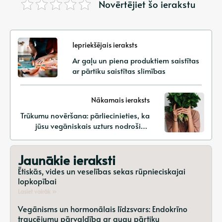
Novērtējiet šo ierakstu
Iepriekšējais ieraksts
Ar gaļu un piena produktiem saistītas
ar pārtiku saistītas slimības
Nākamais ieraksts
Trūkumu novēršana: pārliecinieties, ka
jūsu vegāniskais uzturs nodrošina
visas nepieciešamās uzturvielas
Jaunākie ieraksti
Ētiskās, vides un veselības sekas rūpnieciskajai
lopkopībai
Lasiet vairāk »
Vegānisms un hormonālais līdzsvars: Endokrīno
traucējumu pārvaldība ar augu pārtiku