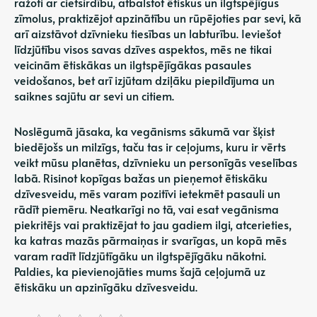
ražoti ar cietsirdību, atbalstot ētiskus un ilgtspējīgus
zīmolus, praktizējot apzinātību un rūpējoties par sevi, kā
arī aizstāvot dzīvnieku tiesības un labturību. Ieviešot
līdzjūtību visos savas dzīves aspektos, mēs ne tikai
veicinām ētiskākas un ilgtspējīgākas pasaules
veidošanos, bet arī izjūtam dziļāku piepildījuma un
saiknes sajūtu ar sevi un citiem.
Noslēgumā jāsaka, ka vegānisms sākumā var šķist
biedējošs un milzīgs, taču tas ir ceļojums, kuru ir vērts
veikt mūsu planētas, dzīvnieku un personīgās veselības
labā. Risinot kopīgas bažas un pieņemot ētiskāku
dzīvesveidu, mēs varam pozitīvi ietekmēt pasauli un
rādīt piemēru. Neatkarīgi no tā, vai esat vegānisma
piekritējs vai praktizējat to jau gadiem ilgi, atcerieties,
ka katras mazās pārmaiņas ir svarīgas, un kopā mēs
varam radīt līdzjūtīgāku un ilgtspējīgāku nākotni.
Paldies, ka pievienojāties mums šajā ceļojumā uz
ētiskāku un apzinīgāku dzīvesveidu.