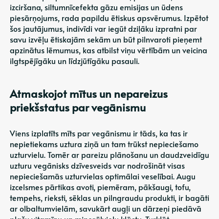
izciršana, siltumnīcefekta gāzu emisijas un ūdens
piesārņojums, rada papildu ētiskus apsvērumus. Izpētot
šos jautājumus, indivīdi var iegūt dziļāku izpratni par
savu izvēļu ētiskajām sekām un būt pilnvaroti pieņemt
apzinātus lēmumus, kas atbilst viņu vērtībām un veicina
ilgtspējīgāku un līdzjūtīgāku pasauli.
Atmaskojot mītus un nepareizus
priekšstatus par vegānismu
Viens izplatīts mīts par vegānismu ir tāds, ka tas ir
nepietiekams uztura ziņā un tam trūkst nepieciešamo
uzturvielu. Tomēr ar pareizu plānošanu un daudzveidīgu
uzturu vegānisks dzīvesveids var nodrošināt visas
nepieciešamās uzturvielas optimālai veselībai. Augu
izcelsmes pārtikas avoti, piemēram, pākšaugi, tofu,
tempehs, rieksti, sēklas un pilngraudu produkti, ir bagāti
ar olbaltumvielām, savukārt augļi un dārzeņi piedāvā