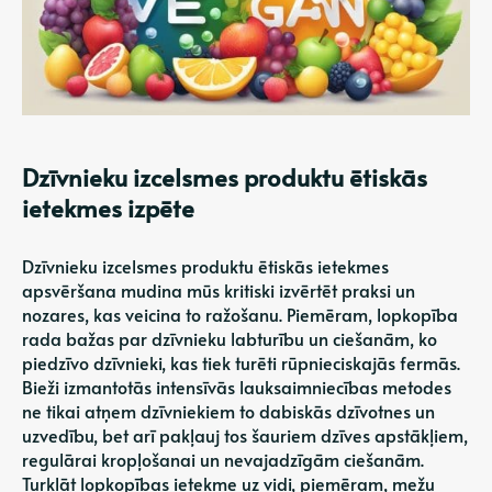
Dzīvnieku izcelsmes produktu ētiskās
ietekmes izpēte
Dzīvnieku izcelsmes produktu ētiskās ietekmes
apsvēršana mudina mūs kritiski izvērtēt praksi un
nozares, kas veicina to ražošanu. Piemēram, lopkopība
rada bažas par dzīvnieku labturību un ciešanām, ko
piedzīvo dzīvnieki, kas tiek turēti rūpnieciskajās fermās.
Bieži izmantotās intensīvās lauksaimniecības metodes
ne tikai atņem dzīvniekiem to dabiskās dzīvotnes un
uzvedību, bet arī pakļauj tos šauriem dzīves apstākļiem,
regulārai kropļošanai un nevajadzīgām ciešanām.
Turklāt lopkopības ietekme uz vidi, piemēram, mežu