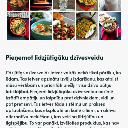
Pieņemot līdzjūtīgāku dzīvesveidu
Līdzjūtīgs dzīvesveids ietver vairāk nekā tikai pārtiku, ko
ēdam. Tas ietver apzinātu izvēļu izdarīšanu, kas atbilst
mūsu vērtībām un prioritāti piešķir visu dzīvo būtņu
labklājībai. Pieņemt līdzjūtīgāku dzīvesveidu nozīmē
izrādīt empātiju un laipnību pret dzīvniekiem, vidi un
pat pret sevi. Tas ietver tādu sistēmu un prakses
apšaubīšanu, kas ekspluatē un kaitē citiem, un aktīvu
alternatīvu meklēšanu, kas veicina līdzjūtību un
ilgtspējību. To var panākt, izvēloties produktus, kas nav