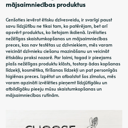
mājsaimniecības produktus
Cenšoties ievērot ētisku dzīvesveidu, ir svarīgi paust
savu līdzjūtību ne tikai tam, ko patērējam, bet arī
apsvērt produktus, ko lietojam ikdienā. Izvēloties
nežēlīgas skaistumkopšanas un mājsaimniecības
preces, kas nav testētas uz dzīvniekiem, mēs varam
veicināt dzīvnieku ciešanu mazināšanu un veicināt
ētiskāku praksi nozarē. Par laimi, tagad ir pieejams
plašs nežēlīgas produktu klāsts, tostarp ādas kopšanas
līdzekļi, kosmētika, tīrīšanas līdzekļi un pat personīgās
higiēnas preces. Izpētot un atbalstot šos zīmolus, mēs
varam apzināti izvēlēties pieņemt līdzjūtīgāku un
atbildīgāku pieeju mūsu skaistumkopšanas un
mājsaimniecības rutīnām.