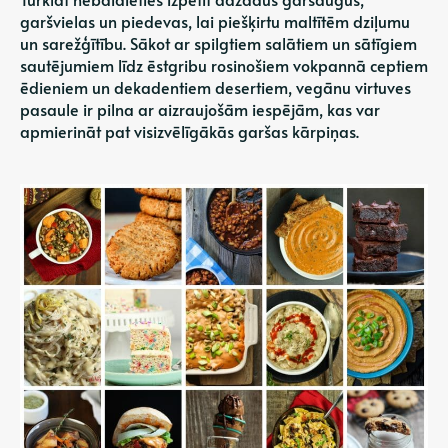
garšvielas un piedevas, lai piešķirtu maltītēm dziļumu
un sarežģītību. Sākot ar spilgtiem salātiem un sātīgiem
sautējumiem līdz ēstgribu rosinošiem vokpannā ceptiem
ēdieniem un dekadentiem desertiem, vegānu virtuves
pasaule ir pilna ar aizraujošām iespējām, kas var
apmierināt pat visizvēlīgākās garšas kārpiņas.