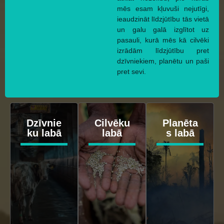
mēs esam kļuvuši nejutīgi,
ieaudzināt līdzjūtību tās vietā
un galu galā izglītot uz
pasauli, kurā mēs kā cilvēki
izrādām līdzjūtību pret
dzīvniekiem, planētu un paši
pret sevi.
Dzīvnie
Cilvēku
Planēta
ku labā
labā
s labā