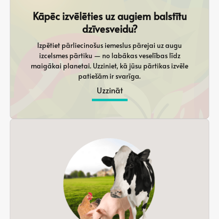
Kāpēc izvēlēties uz augiem balstītu
dzīvesveidu?
Izpētiet pārliecinošus iemeslus pārejai uz augu
izcelsmes pārtiku — no labākas veselības līdz
maigākai planetai. Uzziniet, kā jūsu pārtikas izvēle
patiešām ir svarīga.
Uzzināt