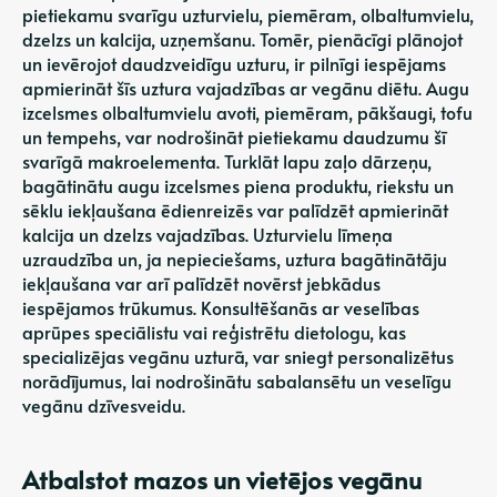
pietiekamu svarīgu uzturvielu, piemēram, olbaltumvielu,
dzelzs un kalcija, uzņemšanu. Tomēr, pienācīgi plānojot
un ievērojot daudzveidīgu uzturu, ir pilnīgi iespējams
apmierināt šīs uztura vajadzības ar vegānu diētu. Augu
izcelsmes olbaltumvielu avoti, piemēram, pākšaugi, tofu
un tempehs, var nodrošināt pietiekamu daudzumu šī
svarīgā makroelementa. Turklāt lapu zaļo dārzeņu,
bagātinātu augu izcelsmes piena produktu, riekstu un
sēklu iekļaušana ēdienreizēs var palīdzēt apmierināt
kalcija un dzelzs vajadzības. Uzturvielu līmeņa
uzraudzība un, ja nepieciešams, uztura bagātinātāju
iekļaušana var arī palīdzēt novērst jebkādus
iespējamos trūkumus. Konsultēšanās ar veselības
aprūpes speciālistu vai reģistrētu dietologu, kas
specializējas vegānu uzturā, var sniegt personalizētus
norādījumus, lai nodrošinātu sabalansētu un veselīgu
vegānu dzīvesveidu.
Atbalstot mazos un vietējos vegānu