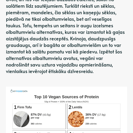
salātiem līdz sautējumiem. Turklāt rieksti un sēklas,
piemēram, mandeles, čia sēklas un kaņepju sēklas,
piedāvā ne tikai olbaltumvielas, bet arī veselīgos
taukus. Tofu, tempehs un seitans ir augu izcelsmes
olbaltumvielu alternatīvas, kuras var izmantot kā gaļas
aizstājējus daudzās receptēs. Kvinoja, daudzpusīgs
graudaugs, arī ir bagāta ar olbaltumvielām un to var
izmantot kā salātu pamatu vai kā piedevu. Izpētot šos
alternatīvos olbaltumvielu avotus, vegāni var
nodrošināt savu uztura vajadzību apmierināšanu,
vienlaikus ievērojot ētiskāku dzīvesveidu.