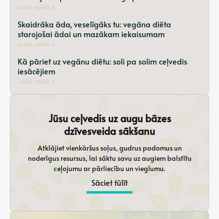
Lasiet vairāk »
Skaidrāka āda, veselīgāks tu: vegāna diēta
starojošai ādai un mazākam iekaisumam
Lasiet vairāk »
Kā pāriet uz vegānu diētu: soli pa solim ceļvedis
iesācējiem
Lasiet vairāk »
Jūsu ceļvedis uz augu bāzes
dzīvesveida sākšanu
Atklājiet vienkāršus soļus, gudrus padomus un
noderīgus resursus, lai sāktu savu uz augiem balstītu
ceļojumu ar pārliecību un vieglumu.
Sāciet tūlīt