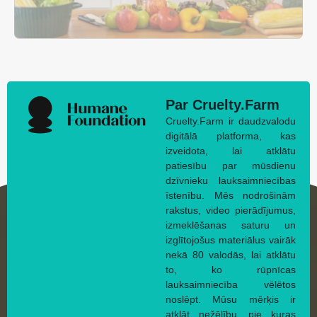
Par Cruelty.Farm
Cruelty.Farm ir daudzvalodu
digitālā platforma, kas
izveidota, lai atklātu
patiesību par mūsdienu
dzīvnieku lauksaimniecības
īstenību. Mēs nodrošinām
rakstus, video pierādījumus,
izmeklēšanas saturu un
izglītojošus materiālus vairāk
nekā 80 valodās, lai atklātu
to, ko rūpnīcas
lauksaimniecība vēlētos
noslēpt. Mūsu mērķis ir
atklāt nežēlību, pie kuras