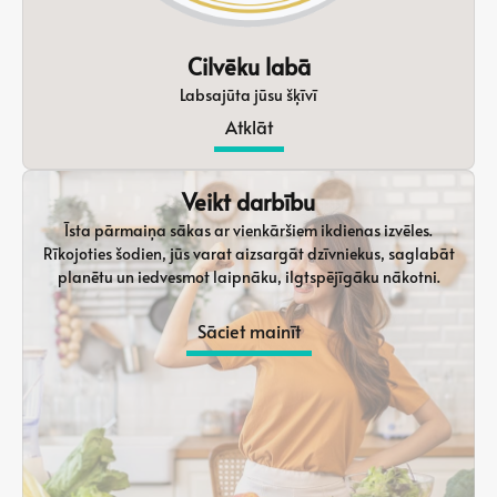
Cilvēku labā
Labsajūta jūsu šķīvī
Atklāt
Veikt darbību
Īsta pārmaiņa sākas ar vienkāršiem ikdienas izvēles.
Rīkojoties šodien, jūs varat aizsargāt dzīvniekus, saglabāt
planētu un iedvesmot laipnāku, ilgtspējīgāku nākotni.
Sāciet mainīt