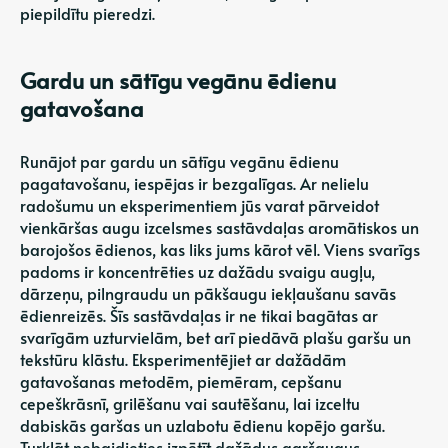
piepildītu pieredzi.
Gardu un sātīgu vegānu ēdienu
gatavošana
Runājot par gardu un sātīgu vegānu ēdienu
pagatavošanu, iespējas ir bezgalīgas. Ar nelielu
radošumu un eksperimentiem jūs varat pārveidot
vienkāršas augu izcelsmes sastāvdaļas aromātiskos un
barojošos ēdienos, kas liks jums kārot vēl. Viens svarīgs
padoms ir koncentrēties uz dažādu svaigu augļu,
dārzeņu, pilngraudu un pākšaugu iekļaušanu savās
ēdienreizēs. Šīs sastāvdaļas ir ne tikai bagātas ar
svarīgām uzturvielām, bet arī piedāvā plašu garšu un
tekstūru klāstu. Eksperimentējiet ar dažādām
gatavošanas metodēm, piemēram, cepšanu
cepeškrāsnī, grilēšanu vai sautēšanu, lai izceltu
dabiskās garšas un uzlabotu ēdienu kopējo garšu.
Turklāt nebaidieties izpētīt dažādus garšaugus,