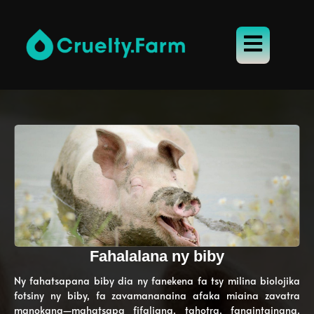
Fahalalana ny biby
Ny fahatsapana biby dia ny fanekena fa tsy milina biolojika
fotsiny ny biby, fa zavamananaina afaka miaina zavatra
manokana—mahatsapa fifaliana, tahotra, fanaintainana,