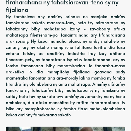
firaharahana ny fahatsiarovan-tena sy ny
fijaliana
Ny fambolena any amin'ny orinasa no manjaka amin'ny
famokarana sakafo maneran-tany, nefa tsy miraharaha ny
fahaizan'ny biby mahatsapa izany - zavaboary afaka
mahatsapa fihetseham-po, fanaintainana ary fifandraisana
ara-tsosialy. Ny kisoa mamaha olana, ny omby malahelo ny
zanany, ary ny akoho mampiseho fahitana lavitra dia lasa
entana fotsiny ao anatin'ny indostria iray izay ahitana
fihoaram-pefy, ny fandratrana tsy misy fanatoranana, ary ny
fomba famonoana biby mahatsiravina. Io fanaraha-maso
ara-etika io dia mampitohy fijaliana goavana sady
mametraka fanontaniana ara-moraly lalina momba ny fomba
fitondran'ny olombelona ny aina mahatsapa. Amin'ny alàlan'ny
fanekena ny fahaizan'ny biby mahatsapa sy ny fanekena ny
safidy hafa toy ny sakafo avy amin'ny zavamaniry na ny hena
ambolena, dia afaka manohitra ity rafitra fanararaotana ity
isika ary mampiroborobo ny fomba fiasa maha-olombelona
kokoa amin'ny famokarana sakafo