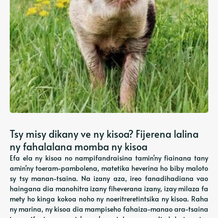
Tsy misy dikany ve ny kisoa? Fijerena lalina
ny fahalalana momba ny kisoa
Efa ela ny kisoa no nampifandraisina tamin'ny fiainana tany
amin'ny toeram-pambolena, matetika heverina ho biby maloto
sy tsy manan-tsaina. Na izany aza, ireo fanadihadiana vao
haingana dia manohitra izany fiheverana izany, izay milaza fa
mety ho kinga kokoa noho ny noeritreretintsika ny kisoa. Raha
ny marina, ny kisoa dia mampiseho fahaiza-manao ara-tsaina