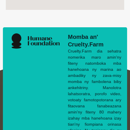
Momba an'
Cruelty.Farm
Cruelty.Farm dia sehatra
nomerika maro amin'ny
fiteny natomboka mba
hanehoana ny marina ao
ambadiky ny zava-misy
momba ny fambolena biby
ankehitriny. Manolotra
lahatsoratra, porofo video,
votoaty famotopotorana ary
fitaovana fanabeazana
amin'ny fiteny 80 mahery
izahay mba hanehoana izay
tian'ny fiompiana orinasa