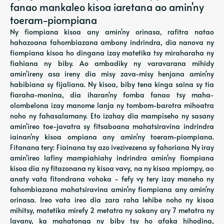
fanao mankaleo kisoa iaretana ao amin'ny
toeram-piompiana
Ny fiompiana kisoa any amin'ny orinasa, rafitra natao
hahazoana fahombiazana ambony indrindra, dia nanova ny
fiompiana kisoa ho dingana izay matetika tsy miraharaha ny
fiahiana ny biby. Ao ambadiky ny varavarana mihidy
amin'ireny asa ireny dia misy zava-misy henjana amin'ny
habibiana sy fijaliana. Ny kisoa, biby tena kinga saina sy tia
fiaraha-monina, dia iharan'ny fomba fanao tsy maha-
olombelona izay manome lanja ny tombom-barotra mihoatra
noho ny fahasalamany. Eto izahay dia mampiseho ny sasany
amin'ireo toe-javatra sy fitsaboana mahatsiravina indrindra
iainan'ny kisoa ompiana any amin'ny toeram-piompiana.
Fitanana tery: Fiainana tsy azo ivezivezena sy fahoriana Ny iray
amin'ireo lafiny mampiahiahy indrindra amin'ny fiompiana
kisoa dia ny fitazonana ny kisoa vavy, na ny kisoa mpiompy, ao
anaty vata fitondrana vohoka - fefy vy tery izay maneho ny
fahombiazana mahatsiravina amin'ny fiompiana any amin'ny
orinasa. Ireo vata ireo dia zara raha lehibe noho ny kisoa
mihitsy, matetika mirefy 2 metatra ny sakany ary 7 metatra ny
lavany, ka mahatonga ny biby tsy ho afaka hihodina,