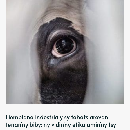
Fiompiana indostrialy sy fahatsiarovan-
tenan'ny biby: ny vidin'ny etika amin'ny tsy