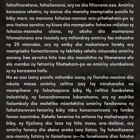
fahafinaretana, fahalianana, ary na dia fitiavana aza. Amin'ny
karazana rehetra, ny siansa dia manohy mampiseho porofo fa
biby maro no manana fahaiza-manao ara-pihetseham-po sy
ara-tsaina sarotra: ny kisoa dia mampiseho fahaiza-milalao sy
fahaiza-mamaha olana, ny akoho dia mamorona
fifamatorana ara-tsosialy ary mifandray amin'ny feo mihoatra
ny 20 miavaka, ary ny omby dia mahatsiaro tarehy ary
mampiseho famantarana ny tebiteby rehefa misaraka amin'ny
zanany. Ireo zavatra hita ireo dia manohitra ny fiheverana efa
ela momba ny fetran'ny fihetseham-po eo amin'ny olombelona
sy ny karazana hafa.
Na eo aza izany porofo mitombo izany, ny fiaraha-monina dia
mbola miasa amin'ny rafitra izay tsy miraharaha na
mampihena ny fahatsapana biby. Ny rafitra fambolena
indostrialy, ny fanandramana laboratoara, ary ny endrika
fialamboly dia matetika miantehitra amin'ny fandavana ny
fahatsiarovan-tenan'ny biby mba hanamarinana ny fomba
fanao manimba. Rehefa heverina ho entana tsy mahatsapa ny
biby, ny fijaliany dia lasa tsy hita maso, ara-dalàna, ary
amin'ny farany dia ekena araka izay ilaina. Tsy fahadisoana
ara-moraly fotsiny io famafana io—fa fanehoana diso fototra