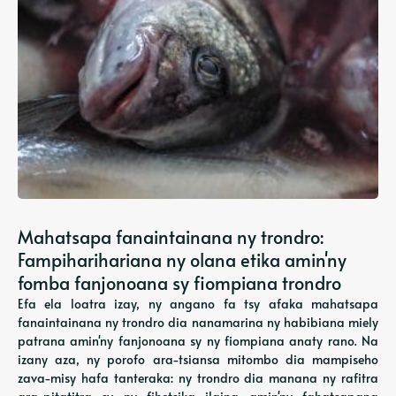
Mahatsapa fanaintainana ny trondro:
Fampiharihariana ny olana etika amin'ny
fomba fanjonoana sy fiompiana trondro
Efa ela loatra izay, ny angano fa tsy afaka mahatsapa
fanaintainana ny trondro dia nanamarina ny habibiana miely
patrana amin'ny fanjonoana sy ny fiompiana anaty rano. Na
izany aza, ny porofo ara-tsiansa mitombo dia mampiseho
zava-misy hafa tanteraka: ny trondro dia manana ny rafitra