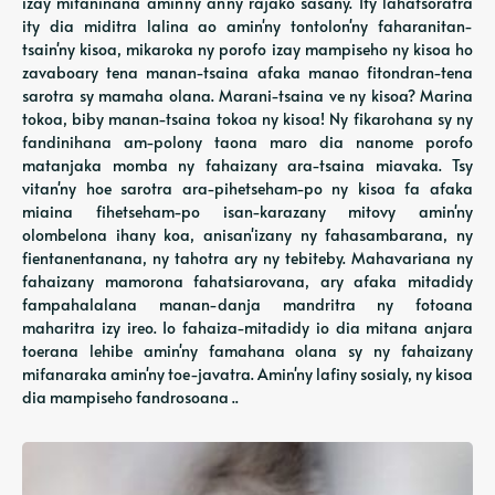
izay mifaninana amin'ny an'ny rajako sasany. Ity lahatsoratra
ity dia miditra lalina ao amin'ny tontolon'ny faharanitan-
tsain'ny kisoa, mikaroka ny porofo izay mampiseho ny kisoa ho
zavaboary tena manan-tsaina afaka manao fitondran-tena
sarotra sy mamaha olana. Marani-tsaina ve ny kisoa? Marina
tokoa, biby manan-tsaina tokoa ny kisoa! Ny fikarohana sy ny
fandinihana am-polony taona maro dia nanome porofo
matanjaka momba ny fahaizany ara-tsaina miavaka. Tsy
vitan'ny hoe sarotra ara-pihetseham-po ny kisoa fa afaka
miaina fihetseham-po isan-karazany mitovy amin'ny
olombelona ihany koa, anisan'izany ny fahasambarana, ny
fientanentanana, ny tahotra ary ny tebiteby. Mahavariana ny
fahaizany mamorona fahatsiarovana, ary afaka mitadidy
fampahalalana manan-danja mandritra ny fotoana
maharitra izy ireo. Io fahaiza-mitadidy io dia mitana anjara
toerana lehibe amin'ny famahana olana sy ny fahaizany
mifanaraka amin'ny toe-javatra. Amin'ny lafiny sosialy, ny kisoa
dia mampiseho fandrosoana ..