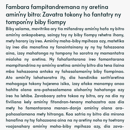
Fambara fampitandremana ny aretina
amin'ny bitro: Zavatra tokony ho fantatry ny
tompon'ny biby fiompy
Biby salama, mavitrika ary tia mifandray amin'ny hafa ny bitro
amin'ny ankapobeny, saingy toy ny biby fiompy rehetra ihany,
mety harary izy ireo. Amin'ny maha-biby mpihaza azy, matetika
izy ireo dia manafina ny fanaintainany sy ny tsy fahazoana
aina, izay mahatonga ny tompony ho sarotra ny mamantatra
mialoha ny aretina. Ny fahafantarana ireo famantarana
mampitandrina ny amin'ny aretina amin'ny bitro dia tena ilaina
mba hahazoana antoka ny fahasalaman'ny biby fiompinao.
Ato amin'ity lahatsoratra ity, dia handinika soritr'aretina
mahagaga tokony hojerena isika, izay afaka manampy anao
hahita olana ara-pahasalamana alohan'ny hahatonga azy
ireo ho lehibe. Zavaboary zatra tokoa ny bitro, ary na dia ny
fiviliana kely amin'ny fitondran-tenany mahazatra aza dia
mety ho famantarana manan-danja amin'ny olana ara-
pahasalamana mety hitranga. Koa satria ny bitro dia mirona
hanafina ny tsy fahazoana aina na ny aretiny noho ny toetrany
voajanahary amin'ny maha-biby mpihaza azy, dia zava-