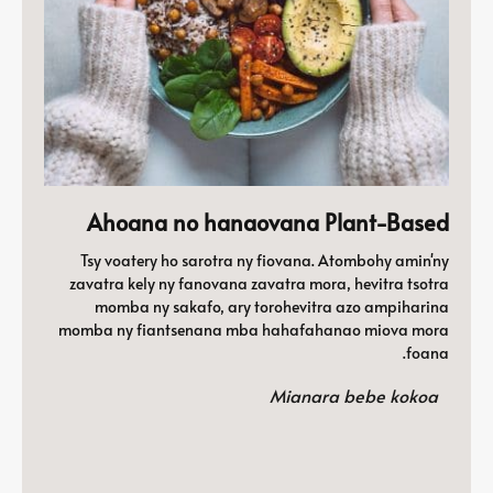
Ahoana no hanaovana Plant-Based
Tsy voatery ho sarotra ny fiovana. Atombohy amin'ny
zavatra kely ny fanovana zavatra mora, hevitra tsotra
momba ny sakafo, ary torohevitra azo ampiharina
momba ny fiantsenana mba hahafahanao miova mora
foana.
Mianara bebe kokoa