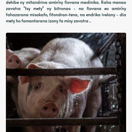
dehibe ny mitandrina amin'ny fiovana madinika. Raha manao
zavatra "tsy mety" ny bitronao - na fiovana eo amin'ny
fahazarana misakafo, fitondran-tena, na endrika ivelany - dia
mety ho famantarana izany fa misy zavatra ..