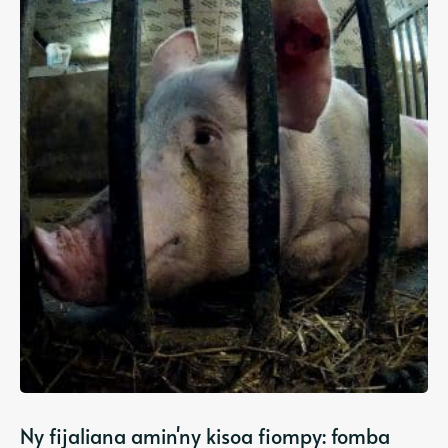
Ny fijaliana amin'ny kisoa fiompy: fomba