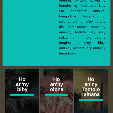
afenina. Ny tanjonay dia ny
haneho ny habibiana izay
efa nahazatra antsika,
hampiditra fangina ho
solony, ary amin'ny farany
dia hampianatra mankany
amin'ny tontolo iray izay
irakian'ny olombelona
fangina amin'ny biby,
amin'ny planeta ary amin'ny
tenantsika.
Ho
Ho
Ho
an'ny
an'ny
an'ny
biby
olona
Tontolo
Iainana