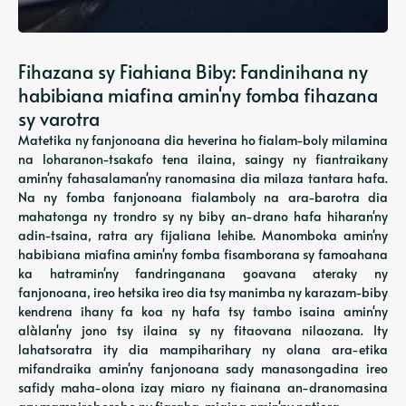
Fihazana sy Fiahiana Biby: Fandinihana ny
habibiana miafina amin'ny fomba fihazana
sy varotra
Matetika ny fanjonoana dia heverina ho fialam-boly milamina
na loharanon-tsakafo tena ilaina, saingy ny fiantraikany
amin'ny fahasalaman'ny ranomasina dia milaza tantara hafa.
Na ny fomba fanjonoana fialamboly na ara-barotra dia
mahatonga ny trondro sy ny biby an-drano hafa hiharan'ny
adin-tsaina, ratra ary fijaliana lehibe. Manomboka amin'ny
habibiana miafina amin'ny fomba fisamborana sy famoahana
ka hatramin'ny fandringanana goavana ateraky ny
fanjonoana, ireo hetsika ireo dia tsy manimba ny karazam-biby
kendrena ihany fa koa ny hafa tsy tambo isaina amin'ny
alàlan'ny jono tsy ilaina sy ny fitaovana nilaozana. Ity
lahatsoratra ity dia mampiharihary ny olana ara-etika
mifandraika amin'ny fanjonoana sady manasongadina ireo
safidy maha-olona izay miaro ny fiainana an-dranomasina