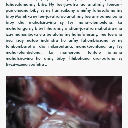
fahasalaman'ny biby. Ny toe-javatra ao anatin'ny toeram-
pamonoana biby sy ny fiantraikany amin'ny fahasalaman'ny
biby Matetika ny toe-javatra ao anatin'ny toeram-pamonoana
biby dia mahatsiravina sy tsy maha-olombelona, ​​​​ka
mahatonga ny biby hiharan'ny andian-javatra mahatsiravina
izay manomboka ela be alohan'ny hahafatesany. Ireo toerana
ireo, izay natao indrindra ho an'ny fahombiazana sy ny
tombombarotra, dia mikorontana, manakorontana ary tsy
maha-olombelona, ​​​​ka mamorona tontolo iainana
mahatsiravina ho an'ny biby. Fihibohana ara-batana sy
fivezivezena voafetra ..