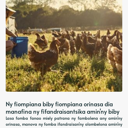
Ny fiompiana biby fiompiana orinasa dia
manafina ny fifandraisantsika amin'ny biby
Lasa fomba fanao miely patrana ny fambolena any amin'ny
orinasa, manova ny fomba ifandraisan'ny olombelona amin'ny