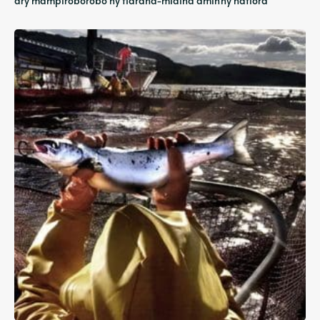
ary mampiroborobo ny fiaraha-miaina amin'ny natiora