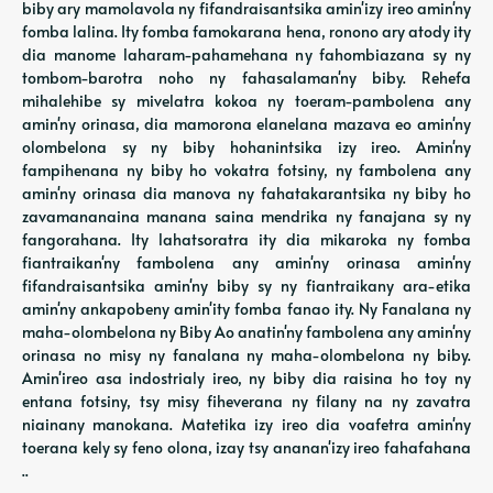
biby ary mamolavola ny fifandraisantsika amin'izy ireo amin'ny
fomba lalina. Ity fomba famokarana hena, ronono ary atody ity
dia manome laharam-pahamehana ny fahombiazana sy ny
tombom-barotra noho ny fahasalaman'ny biby. Rehefa
mihalehibe sy mivelatra kokoa ny toeram-pambolena any
amin'ny orinasa, dia mamorona elanelana mazava eo amin'ny
olombelona sy ny biby hohanintsika izy ireo. Amin'ny
fampihenana ny biby ho vokatra fotsiny, ny fambolena any
amin'ny orinasa dia manova ny fahatakarantsika ny biby ho
zavamananaina manana saina mendrika ny fanajana sy ny
fangorahana. Ity lahatsoratra ity dia mikaroka ny fomba
fiantraikan'ny fambolena any amin'ny orinasa amin'ny
fifandraisantsika amin'ny biby sy ny fiantraikany ara-etika
amin'ny ankapobeny amin'ity fomba fanao ity. Ny Fanalana ny
maha-olombelona ny Biby Ao anatin'ny fambolena any amin'ny
orinasa no misy ny fanalana ny maha-olombelona ny biby.
Amin'ireo asa indostrialy ireo, ny biby dia raisina ho toy ny
entana fotsiny, tsy misy fiheverana ny filany na ny zavatra
niainany manokana. Matetika izy ireo dia voafetra amin'ny
toerana kely sy feno olona, ​​izay tsy ananan'izy ireo fahafahana
..