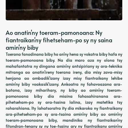
Ao anatin'ny toeram-pamonoana: Ny
fiantraikan'ny fihetseham-po sy ny saina
amin'ny biby
Toerana fanodinana biby ho an'ny hena sy vokatra biby hafa ny
toeram-pamonoana biby. Na dia maro aza ny olona tsy
mahafantatra ny dingana amin'ny antsipiriany sy ara-teknika
mitranga ao anatin'ireny toerana ireny, dia misy zava-misy
henjana ao ambadik'izany izay misy fiantraikany lehibe
amin'ny biby voakasik'izany. Ankoatra ny fahavoazana ara-
batana, izay miharihary, ny biby ao amin'ny toeram-
pamonoana biby dia miaina fahasahiranana ara-
pihetseham-po sy ara-tsaina lalina, izay matetika tsy
raharahiana. Ity lahatsoratra ity dia mikaroka ny fiantraikany
ara-pihetseham-po sy ara-tsaina amin'ny biby ao amin'ny
toeram-pamonoana biby, mandinika ny fiantraikan'ny
fitondran-tenany sy ny toe-tsainy ary ny fiantraikany amin'ny