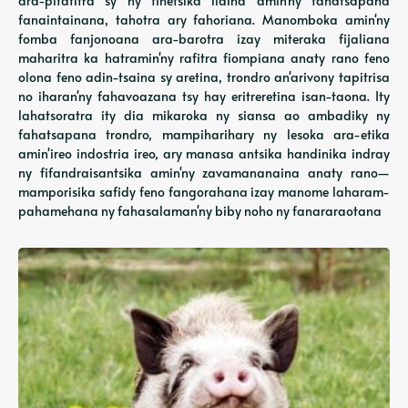
ara-pitatitra sy ny fihetsika ilaina amin'ny fahatsapana
fanaintainana, tahotra ary fahoriana. Manomboka amin'ny
fomba fanjonoana ara-barotra izay miteraka fijaliana
maharitra ka hatramin'ny rafitra fiompiana anaty rano feno
olona feno adin-tsaina sy aretina, trondro an'arivony tapitrisa
no iharan'ny fahavoazana tsy hay eritreretina isan-taona. Ity
lahatsoratra ity dia mikaroka ny siansa ao ambadiky ny
fahatsapana trondro, mampiharihary ny lesoka ara-etika
amin'ireo indostria ireo, ary manasa antsika handinika indray
ny fifandraisantsika amin'ny zavamananaina anaty rano—
mamporisika safidy feno fangorahana izay manome laharam-
pahamehana ny fahasalaman'ny biby noho ny fanararaotana