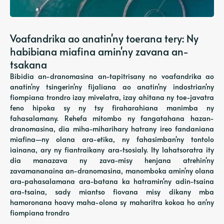
Voafandrika ao anatin'ny toerana tery: Ny
habibiana miafina amin'ny zavana an-
tsakana
Bibidia an-dranomasina an-tapitrisany no voafandrika ao
anatin'ny tsingerin'ny fijaliana ao anatin'ny indostrian'ny
fiompiana trondro izay mivelatra, izay ahitana ny toe-javatra
feno hipoka sy ny tsy firaharahiana manimba ny
fahasalamany. Rehefa mitombo ny fangatahana hazan-
dranomasina, dia miha-miharihary hatrany ireo fandaniana
miafina—ny olana ara-etika, ny fahasimban'ny tontolo
iainana, ary ny fiantraikany ara-tsosialy. Ity lahatsoratra ity
dia manazava ny zava-misy henjana atrehin'ny
zavamananaina an-dranomasina, manomboka amin'ny olana
ara-pahasalamana ara-batana ka hatramin'ny adin-tsaina
ara-tsaina, sady miantso fiovana misy dikany mba
hamoronana hoavy maha-olona sy maharitra kokoa ho an'ny
fiompiana trondro