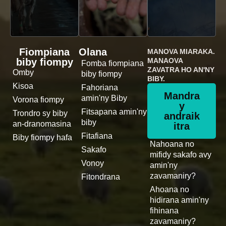
Fiompiana
Olana
MANOVA MIARAKA.
biby fiompy
MANAOVA
Fomba fiompiana
ZAVATRA HO AN'NY
Omby
biby fiompy
BIBY.
Kisoa
Fahoriana
Mandra
amin'ny Biby
Vorona fiompy
y
Fitsapana amin'ny
Trondro sy biby
andraik
biby
an-dranomasina
itra
Fitafiana
Biby fiompy hafa
Nahoana no
Sakafo
mifidy sakafo avy
Vonoy
amin'ny
zavamaniry?
Fitondrana
Ahoana no
hidirana amin'ny
fihinana
zavamaniry?