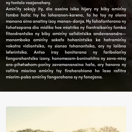
ny tontolo voajanahary.
Amin'ity sokajy ity, dia asaina isika hijery ny biby amin'ny
fomba hafa: tsy ho loharanon-karena, fa ho toy ny olona
manana aina anatiny izay manan-danja. Ny fahafantarana ny
fahatsapana dia midika hoe miatrika ny fiantraikan'ny fomba
fitondrantsika ny biby amin'ny safidintsika andavanandro—
manomboka amin'ny sakafo hohanintsika ka hatramin'ny
vokatra vidiantsika, ny siansa tohanantsika, ary ny lalàna
leferintsika. Antso iray hanitarana ny faribolan'ny
fangorahantsika izany, hanomezam-boninahitra ny zava-misy
ara-pihetseham-pon'ny zavamananaina hafa, ary hanova ny
rafitra miorina amin'ny tsy firaharahiana ho lasa rafitra
miorim-paka amin'ny fangorahana sy ny fanajana.