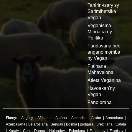
Tahirin-tsary sy
Sarimihetsika
Vegan
Veganisma
Mihoatra ny
Politika
Fandavana ireo
angano momba
ny Vegan
Fiainana
Mahavelona
Atleta Veganina
Havoakan'ny
Vegan
Fanolorana
Fiteny:
Anglisy
|
Afrikana
|
Albàna
|
Amharika
|
Arabo
|
Armeniana
|
Azerbaijana
|
Belarosiana
|
Bengali
|
Bosnia
|
Biolgara
|
Breziliana
|
Català
|
Kroaty
|
Ceh
|
Danoà
|
Holandey
|
Estoniana
|
Finlandey
|
Frantsay
|