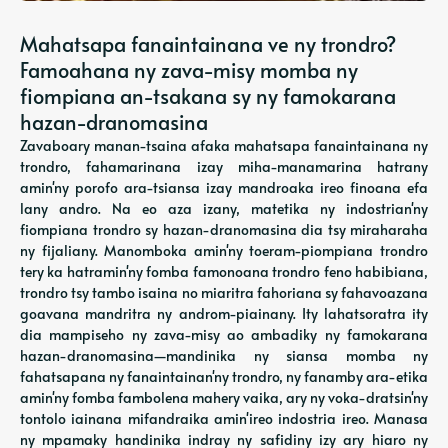
Mahatsapa fanaintainana ve ny trondro?
Famoahana ny zava-misy momba ny
fiompiana an-tsakana sy ny famokarana
hazan-dranomasina
Zavaboary manan-tsaina afaka mahatsapa fanaintainana ny
trondro, fahamarinana izay miha-manamarina hatrany
amin'ny porofo ara-tsiansa izay mandroaka ireo finoana efa
lany andro. Na eo aza izany, matetika ny indostrian'ny
fiompiana trondro sy hazan-dranomasina dia tsy miraharaha
ny fijaliany. Manomboka amin'ny toeram-piompiana trondro
tery ka hatramin'ny fomba famonoana trondro feno habibiana,
trondro tsy tambo isaina no miaritra fahoriana sy fahavoazana
goavana mandritra ny androm-piainany. Ity lahatsoratra ity
dia mampiseho ny zava-misy ao ambadiky ny famokarana
hazan-dranomasina—mandinika ny siansa momba ny
fahatsapana ny fanaintainan'ny trondro, ny fanamby ara-etika
amin'ny fomba fambolena mahery vaika, ary ny voka-dratsin'ny
tontolo iainana mifandraika amin'ireo indostria ireo. Manasa
ny mpamaky handinika indray ny safidiny izy ary hiaro ny