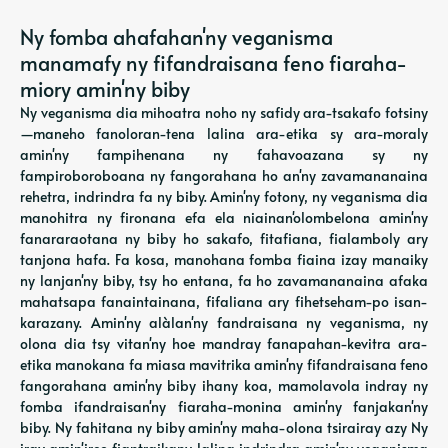
Ny fomba ahafahan'ny veganisma
manamafy ny fifandraisana feno fiaraha-
miory amin'ny biby
Ny veganisma dia mihoatra noho ny safidy ara-tsakafo fotsiny
—maneho fanoloran-tena lalina ara-etika sy ara-moraly
amin'ny fampihenana ny fahavoazana sy ny
fampiroboroboana ny fangorahana ho an'ny zavamananaina
rehetra, indrindra fa ny biby. Amin'ny fotony, ny veganisma dia
manohitra ny fironana efa ela niainan'olombelona amin'ny
fanararaotana ny biby ho sakafo, fitafiana, fialamboly ary
tanjona hafa. Fa kosa, manohana fomba fiaina izay manaiky
ny lanjan'ny biby, tsy ho entana, fa ho zavamananaina afaka
mahatsapa fanaintainana, fifaliana ary fihetseham-po isan-
karazany. Amin'ny alàlan'ny fandraisana ny veganisma, ny
olona dia tsy vitan'ny hoe mandray fanapahan-kevitra ara-
etika manokana fa miasa mavitrika amin'ny fifandraisana feno
fangorahana amin'ny biby ihany koa, mamolavola indray ny
fomba ifandraisan'ny fiaraha-monina amin'ny fanjakan'ny
biby. Ny fahitana ny biby amin'ny maha-olona tsirairay azy Ny