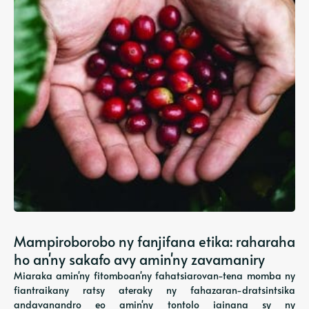
Mampiroborobo ny fanjifana etika: raharaha
ho an'ny sakafo avy amin'ny zavamaniry
Miaraka amin'ny fitomboan'ny fahatsiarovan-tena momba ny
fiantraikany ratsy ateraky ny fahazaran-dratsintsika
andavanandro eo amin'ny tontolo iainana sy ny