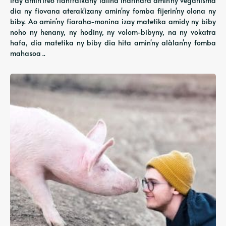
iray amin'ireo fiantraikany lalina indrindra amin'ny veganisma
dia ny fiovana aterak'izany amin'ny fomba fijerin'ny olona ny
biby. Ao amin'ny fiaraha-monina izay matetika amidy ny biby
noho ny henany, ny hodiny, ny volom-bibyny, na ny vokatra
hafa, dia matetika ny biby dia hita amin'ny alàlan'ny fomba
mahasoa ..