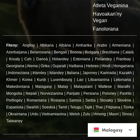
Atleta Veganina
Havoakan'ny
Vegan
Fanolorana
Fiteny:
Anglisy
|
Afrikana
|
Albàna
|
Amharika
|
Arabo
|
Armeniana
|
Azerbaijana
|
Belarosiana
|
Bengali
|
Bosnia
|
Biolgara
|
Breziliana
|
Català
|
Kroaty
|
Ceh
|
Danoà
|
Holandey
|
Estoniana
|
Finlandey
|
Frantsay
|
Georgiana
|
Alema
|
Grika
|
Gujarati
|
Haïtiana
|
Hebreo
|
Hindi
|
Hongariana
|
Indoneziana
|
Irlandey
|
Islandey
|
Italiana
|
Japoney
|
Kannada
|
Kazakh
|
Khmer
|
Korea
|
Kurdi
|
Luxembourg
|
Lao
|
Litoanianina
|
Letoniana
|
Makedoniana
|
Malagasy
|
Malay
|
Malayalam
|
Maltese
|
Marathi
|
Mongolia
|
Nepali
|
Norvezianina
|
Panjabi
|
Persiana
|
Poloney
|
Pashto
|
Portiogey
|
Romaniana
|
Rosiana
|
Samoa
|
Serba
|
Slovaky
|
Slovène
|
Espaniola
|
Swahili
|
Soedoà
|
Tamil
|
Telugu
|
Tajik
|
Thai
|
Filipiana
|
Tiorka
|
Okrainiana
|
Urdu
|
Vietnamianina
|
Welsh
|
Zulu
|
Hmong
|
Maori
|
Sinoa
|
Taiwaney
Malagasy
Malagasy