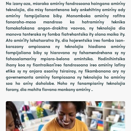
Na izany aza, miaraka amin'ny fandrosoana haingana amin'ny
teknolojia, dia misy fanantenana kely ankehitriny amin'ny ady
amin'ny fampijaliana biby. Manomboka amin'ny rafitra
fanaraha-maso mandroso ka hatramin'ny teknika
famakafakana angon-drakitra vaovao, ny teknolojia dia
manova tanteraka ny fomba fiatrehantsika ity olana maika ity.
Ato amin'ity lahatsoratra ity, dia hojerentsika ireo fomba isan-
karazany ampiasana ny teknolojia hiadiana amin'ny
fampijaliana biby sy hiarovana ny fahamendrehana sy ny
fahasalaman'ny mpiara-belona amintsika. Hodinihintsika
ihany koa ny fiantraikan'ireo fandrosoana ireo amin'ny lafiny
etika sy ny anjara asan'ny tsirairay, ny fikambanana ary ny
governemanta amin'ny fampiasana ny teknolojia ho amin'ny
soa ho an'ny daholobe. Noho ny fanampian'ny teknolojia
farany, dia mahita fiovana mankany amin'ny ..