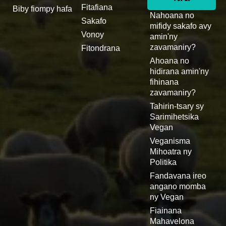
Fitafiana
Biby fiompy hafa
Nahoana no
Sakafo
mifidy sakafo avy
Vonoy
amin'ny
zavamaniry?
Fitondrana
Ahoana no
hidirana amin'ny
fihinana
zavamaniry?
Tahirin-tsary sy
Sarimihetsika
Vegan
Veganisma
Mihoatra ny
Politika
Fandavana ireo
angano momba
ny Vegan
Fiainana
Mahavelona