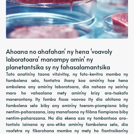
Ahoana no ahafahan' ny hena 'voavoly
laboratoara' manampy amin' ny
planetantsika sy ny fahasalamantsika
Tato anatin'ny taona vitsivitsy, ny foto-kevitra momba ny
fambolena sela, fantatra ihany koa amin'ny hoe hena
ambolena any amin'ny laboratoara, dia nahazo ny sain'ny
maro ho vahaolana mety amin'ny krizy ara-tsakafo
manerantany. Ity fomba fiasa vaovao ity dia ahitana ny
fambolena sela biby any amin'ny toeram-piompiana biby
nentim-paharazana, izay manafoana ny filàna fiompiana biby
nentim-paharazana. Na dia ekena aza ny tombontsoa ara-
tontolo iainana sy ara-etika amin'ny fambolena sela, dia
voafetra ny fikarohana momba ny mety ho fiantraikan'ny