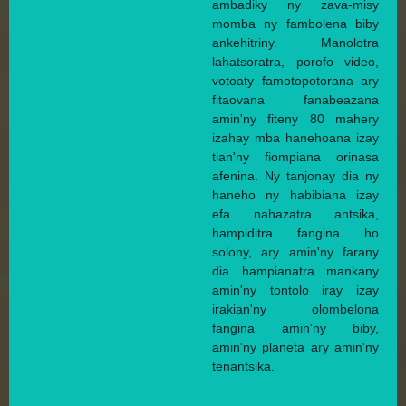
ambadiky ny zava-misy
momba ny fambolena biby
ankehitriny. Manolotra
lahatsoratra, porofo video,
votoaty famotopotorana ary
fitaovana fanabeazana
amin'ny fiteny 80 mahery
izahay mba hanehoana izay
tian'ny fiompiana orinasa
afenina. Ny tanjonay dia ny
haneho ny habibiana izay
efa nahazatra antsika,
hampiditra fangina ho
solony, ary amin'ny farany
dia hampianatra mankany
amin'ny tontolo iray izay
irakian'ny olombelona
fangina amin'ny biby,
amin'ny planeta ary amin'ny
tenantsika.