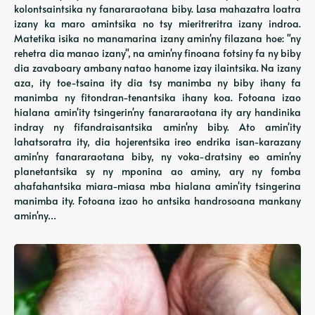
kolontsaintsika ny fanararaotana biby. Lasa mahazatra loatra
izany ka maro amintsika no tsy mieritreritra izany indroa.
Matetika isika no manamarina izany amin'ny filazana hoe: "ny
rehetra dia manao izany", na amin'ny finoana fotsiny fa ny biby
dia zavaboary ambany natao hanome izay ilaintsika. Na izany
aza, ity toe-tsaina ity dia tsy manimba ny biby ihany fa
manimba ny fitondran-tenantsika ihany koa. Fotoana izao
hialana amin'ity tsingerin'ny fanararaotana ity ary handinika
indray ny fifandraisantsika amin'ny biby. Ato amin'ity
lahatsoratra ity, dia hojerentsika ireo endrika isan-karazany
amin'ny fanararaotana biby, ny voka-dratsiny eo amin'ny
planetantsika sy ny mponina ao aminy, ary ny fomba
ahafahantsika miara-miasa mba hialana amin'ity tsingerina
manimba ity. Fotoana izao ho antsika handrosoana mankany
amin'ny…