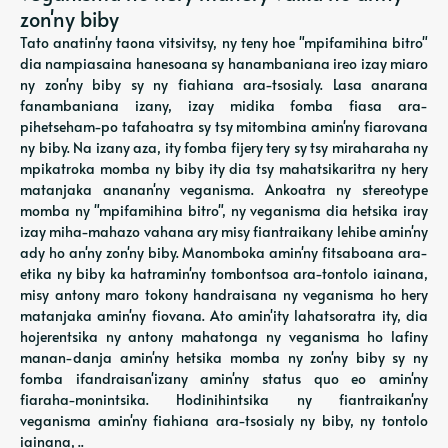
zon'ny biby
Tato anatin'ny taona vitsivitsy, ny teny hoe "mpifamihina bitro"
dia nampiasaina hanesoana sy hanambaniana ireo izay miaro
ny zon'ny biby sy ny fiahiana ara-tsosialy. Lasa anarana
fanambaniana izany, izay midika fomba fiasa ara-
pihetseham-po tafahoatra sy tsy mitombina amin'ny fiarovana
ny biby. Na izany aza, ity fomba fijery tery sy tsy miraharaha ny
mpikatroka momba ny biby ity dia tsy mahatsikaritra ny hery
matanjaka ananan'ny veganisma. Ankoatra ny stereotype
momba ny "mpifamihina bitro", ny veganisma dia hetsika iray
izay miha-mahazo vahana ary misy fiantraikany lehibe amin'ny
ady ho an'ny zon'ny biby. Manomboka amin'ny fitsaboana ara-
etika ny biby ka hatramin'ny tombontsoa ara-tontolo iainana,
misy antony maro tokony handraisana ny veganisma ho hery
matanjaka amin'ny fiovana. Ato amin'ity lahatsoratra ity, dia
hojerentsika ny antony mahatonga ny veganisma ho lafiny
manan-danja amin'ny hetsika momba ny zon'ny biby sy ny
fomba ifandraisan'izany amin'ny status quo eo amin'ny
fiaraha-monintsika. Hodinihintsika ny fiantraikan'ny
veganisma amin'ny fiahiana ara-tsosialy ny biby, ny tontolo
iainana, ..