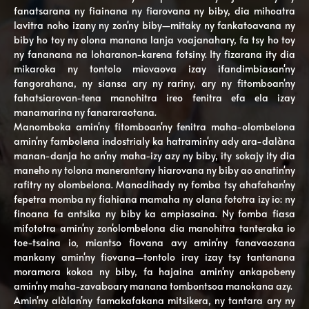
fanatsarana ny fiainana ny fiarovana ny biby, dia mihoatra
lavitra noho izany ny zon'ny biby—mitaky ny fankatoavana ny
biby ho toy ny olona manana lanja voajanahary, fa tsy ho toy
ny fananana na loharanon-karena fotsiny. Ity fizarana ity dia
mikaroka ny tontolo miovaova izay ifandimbiasan'ny
fangorahana, ny siansa ary ny rariny, ary ny fitomboan'ny
fahatsiarovan-tena manohitra ireo fenitra efa ela izay
manamarina ny fanararaotana.
Manomboka amin'ny fitomboan'ny fenitra maha-olombelona
amin'ny fambolena indostrialy ka hatramin'ny ady ara-dalàna
manan-danja ho an'ny maha-izy azy ny biby, ity sokajy ity dia
maneho ny tolona manerantany hiarovana ny biby ao anatin'ny
rafitry ny olombelona. Manadihady ny fomba tsy ahafahan'ny
fepetra momba ny fiahiana mamaha ny olana fototra izy io: ny
finoana fa antsika ny biby ka ampiasaina. Ny fomba fiasa
mifototra amin'ny zon'olombelona dia manohitra tanteraka io
toe-tsaina io, miantso fiovana avy amin'ny fanavaozana
mankany amin'ny fiovana—tontolo iray izay tsy tantanana
moramora kokoa ny biby, fa hajaina amin'ny ankapobeny
amin'ny maha-zavaboary manana tombontsoa manokana azy.
Amin'ny alàlan'ny famakafakana mitsikera, ny tantara ary ny