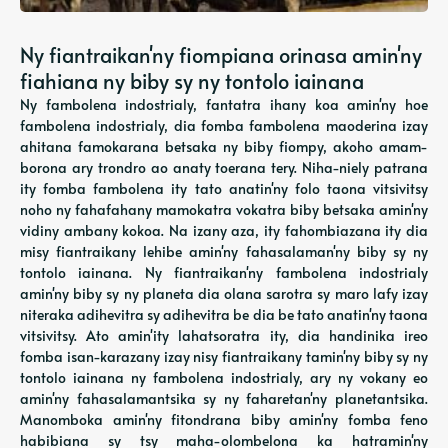
Ny fiantraikan'ny fiompiana orinasa amin'ny
fiahiana ny biby sy ny tontolo iainana
Ny fambolena indostrialy, fantatra ihany koa amin'ny hoe
fambolena indostrialy, dia fomba fambolena maoderina izay
ahitana famokarana betsaka ny biby fiompy, akoho amam-
borona ary trondro ao anaty toerana tery. Niha-niely patrana
ity fomba fambolena ity tato anatin'ny folo taona vitsivitsy
noho ny fahafahany mamokatra vokatra biby betsaka amin'ny
vidiny ambany kokoa. Na izany aza, ity fahombiazana ity dia
misy fiantraikany lehibe amin'ny fahasalaman'ny biby sy ny
tontolo iainana. Ny fiantraikan'ny fambolena indostrialy
amin'ny biby sy ny planeta dia olana sarotra sy maro lafy izay
niteraka adihevitra sy adihevitra be dia be tato anatin'ny taona
vitsivitsy. Ato amin'ity lahatsoratra ity, dia handinika ireo
fomba isan-karazany izay nisy fiantraikany tamin'ny biby sy ny
tontolo iainana ny fambolena indostrialy, ary ny vokany eo
amin'ny fahasalamantsika sy ny faharetan'ny planetantsika.
Manomboka amin'ny fitondrana biby amin'ny fomba feno
habibiana sy tsy maha-olombelona ka hatramin'ny