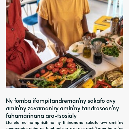
Ny fomba ifampitandreman’ny sakafo avy
amin’ny zavamaniry amin’ny fandrosoan’ny
fahamarinana ara-tsosialy
Efa ela no nampirisihina ny fihinanana sakafo avy amin'ny
zavamaniry noho ny tombontsoa azo avy amin'izany ho an'ny