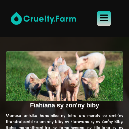
Fiahiana sy zon'ny biby
Manasa antsika handinika ny fetra ara-moraly eo amin'ny
fifandraisantsika amin'ny biby ny Fiarovana sy ny Zon'ny Biby.
Raha manantitrantitra ny fampihenana ny fijaliana sy ny