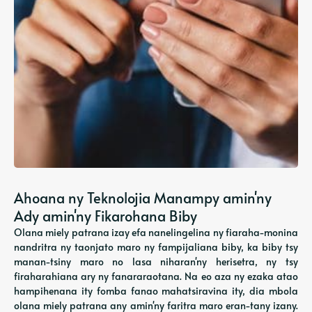
Ahoana ny Teknolojia Manampy amin'ny
Ady amin'ny Fikarohana Biby
Olana miely patrana izay efa nanelingelina ny fiaraha-monina
nandritra ny taonjato maro ny fampijaliana biby, ka biby tsy
manan-tsiny maro no lasa niharan'ny herisetra, ny tsy
firaharahiana ary ny fanararaotana. Na eo aza ny ezaka atao
hampihenana ity fomba fanao mahatsiravina ity, dia mbola
olana miely patrana any amin'ny faritra maro eran-tany izany.