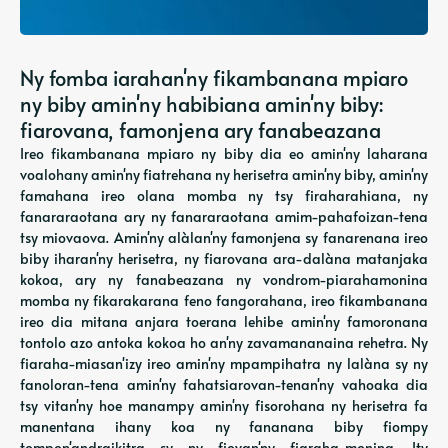
Ny fomba iarahan'ny fikambanana mpiaro
ny biby amin'ny habibiana amin'ny biby:
fiarovana, famonjena ary fanabeazana
Ireo fikambanana mpiaro ny biby dia eo amin'ny laharana
voalohany amin'ny fiatrehana ny herisetra amin'ny biby, amin'ny
famahana ireo olana momba ny tsy firaharahiana, ny
fanararaotana ary ny fanararaotana amim-pahafoizan-tena
tsy miovaova. Amin'ny alàlan'ny famonjena sy fanarenana ireo
biby iharan'ny herisetra, ny fiarovana ara-dalàna matanjaka
kokoa, ary ny fanabeazana ny vondrom-piarahamonina
momba ny fikarakarana feno fangorahana, ireo fikambanana
ireo dia mitana anjara toerana lehibe amin'ny famoronana
tontolo azo antoka kokoa ho an'ny zavamananaina rehetra. Ny
fiaraha-miasan'izy ireo amin'ny mpampihatra ny lalàna sy ny
fanoloran-tena amin'ny fahatsiarovan-tenan'ny vahoaka dia
tsy vitan'ny hoe manampy amin'ny fisorohana ny herisetra fa
manentana ihany koa ny fananana biby fiompy
tompon'andraikitra sy ny fiovan'ny fiaraha-monina. Ity