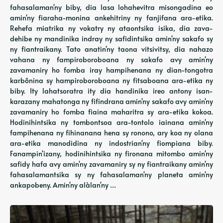
fahasalaman'ny biby, dia lasa lohahevitra misongadina eo
amin'ny fiaraha-monina ankehitriny ny fanjifana ara-etika.
Rehefa miatrika ny vokatry ny ataontsika isika, dia zava-
dehibe ny mandinika indray ny safidintsika amin'ny sakafo sy
ny fiantraikany. Tato anatin'ny taona vitsivitsy, dia nahazo
vahana ny fampiroboroboana ny sakafo avy amin'ny
zavamaniry ho fomba iray hampihenana ny dian-tongotra
karbônina sy hampiroboroboana ny fitsaboana ara-etika ny
biby. Ity lahatsoratra ity dia handinika ireo antony isan-
karazany mahatonga ny fifindrana amin'ny sakafo avy amin'ny
zavamaniry ho fomba fiaina maharitra sy ara-etika kokoa.
Hodinihintsika ny tombontsoa ara-tontolo iainana amin'ny
fampihenana ny fihinanana hena sy ronono, ary koa ny olana
ara-etika manodidina ny indostrian'ny fiompiana biby.
Fanampin'izany, hodinihintsika ny fironana mitombo amin'ny
safidy hafa avy amin'ny zavamaniry sy ny fiantraikany amin'ny
fahasalamantsika sy ny fahasalaman'ny planeta amin'ny
ankapobeny. Amin'ny alàlan'ny …