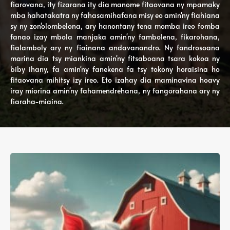
fiarovana, ity fizarana ity dia manome fitaovana ny mpamaky
mba hahatakatra ny fahasamihafana misy eo amin'ny fiahiana
sy ny zon'olombelona, ​​ary hanontany tena momba ireo fomba
fanao izay mbola manjaka amin'ny fambolena, fikarohana,
fialamboly ary ny fiainana andavanandro. Ny fandrosoana
marina dia tsy miankina amin'ny fitsaboana tsara kokoa ny
biby ihany, fa amin'ny fanekena fa tsy tokony horaisina ho
fitaovana mihitsy izy ireo. Eto izahay dia maminavina hoavy
iray miorina amin'ny fahamendrehana, ny fangorahana ary ny
fiaraha-miaina.