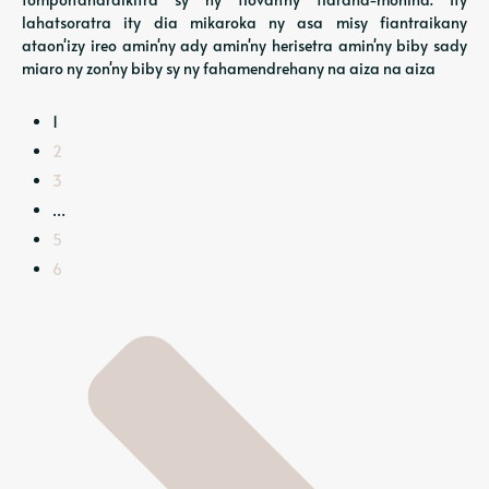
lahatsoratra ity dia mikaroka ny asa misy fiantraikany
ataon'izy ireo amin'ny ady amin'ny herisetra amin'ny biby sady
miaro ny zon'ny biby sy ny fahamendrehany na aiza na aiza
1
2
3
…
5
6