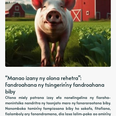
“Manao izany ny olona rehetra”:
Fandroahana ny tsingerin'ny fandroahana
biby
Olana miely patrana izay efa nanelingelina ny fiaraha-
monintsika nandritra ny taonjato maro ny fanararaotana biby.
Nanomboka tamin'ny fampiasana biby ho sakafo, fitafiana,
fialamboly ary fanandramana, dia lasa lalim-paka ao amin'ny