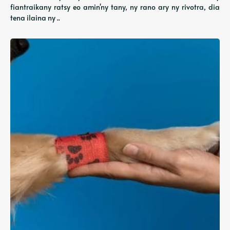
fiantraikany ratsy eo amin'ny tany, ny rano ary ny rivotra, dia
tena ilaina ny ..