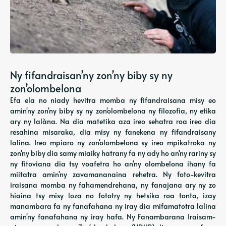
Ny fifandraisan’ny zon’ny biby sy ny
zon’olombelona
Efa ela no niady hevitra momba ny fifandraisana misy eo
amin'ny zon'ny biby sy ny zon'olombelona ny filozofia, ny etika
ary ny lalàna. Na dia matetika aza ireo sehatra roa ireo dia
resahina misaraka, dia misy ny fanekena ny fifandraisany
lalina. Ireo mpiaro ny zon'olombelona sy ireo mpikatroka ny
zon'ny biby dia samy miaiky hatrany fa ny ady ho an'ny rariny sy
ny fitoviana dia tsy voafetra ho an'ny olombelona ihany fa
miitatra amin'ny zavamananaina rehetra. Ny foto-kevitra
iraisana momba ny fahamendrehana, ny fanajana ary ny zo
hiaina tsy misy loza no fototry ny hetsika roa tonta, izay
manambara fa ny fanafahana ny iray dia mifamatotra lalina
amin'ny fanafahana ny iray hafa. Ny Fanambarana Iraisam-