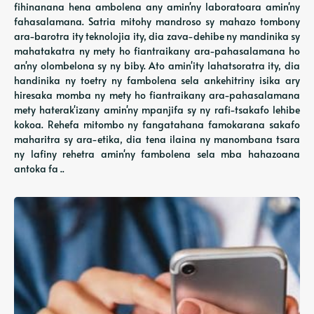
fihinanana hena ambolena any amin'ny laboratoara amin'ny
fahasalamana. Satria mitohy mandroso sy mahazo tombony
ara-barotra ity teknolojia ity, dia zava-dehibe ny mandinika sy
mahatakatra ny mety ho fiantraikany ara-pahasalamana ho
an'ny olombelona sy ny biby. Ato amin'ity lahatsoratra ity, dia
handinika ny toetry ny fambolena sela ankehitriny isika ary
hiresaka momba ny mety ho fiantraikany ara-pahasalamana
mety haterak'izany amin'ny mpanjifa sy ny rafi-tsakafo lehibe
kokoa. Rehefa mitombo ny fangatahana famokarana sakafo
maharitra sy ara-etika, dia tena ilaina ny manombana tsara
ny lafiny rehetra amin'ny fambolena sela mba hahazoana
antoka fa ..