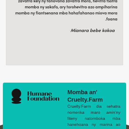
zavatra kely ny fanovana zavatra mora, hevitra tsotra
momba ny sakafo, ary torohevitra azo ampiharina
momba ny fiantsenana mba hahafahanao miova mora
foana.
Mianara bebe kokoa
Momba an'
Cruelty.Farm
Cruelty.Farm dia sehatra
nomerika maro amin'ny
fiteny natomboka mba
hanehoana ny marina ao