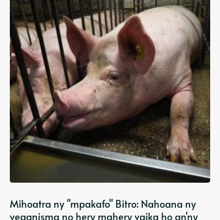
Mihoatra ny "mpakafo" Bitro: Nahoana ny
veganisma no hery mahery vaika ho an'ny