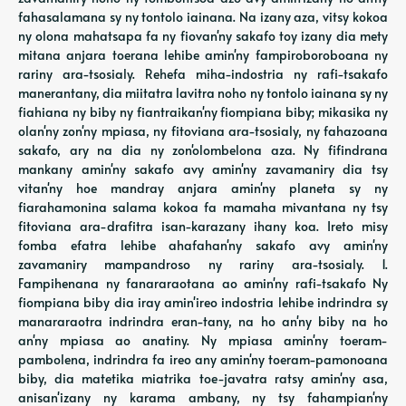
fahasalamana sy ny tontolo iainana. Na izany aza, vitsy kokoa
ny olona mahatsapa fa ny fiovan'ny sakafo toy izany dia mety
mitana anjara toerana lehibe amin'ny fampiroboroboana ny
rariny ara-tsosialy. Rehefa miha-indostria ny rafi-tsakafo
manerantany, dia miitatra lavitra noho ny tontolo iainana sy ny
fiahiana ny biby ny fiantraikan'ny fiompiana biby; mikasika ny
olan'ny zon'ny mpiasa, ny fitoviana ara-tsosialy, ny fahazoana
sakafo, ary na dia ny zon'olombelona aza. Ny fifindrana
mankany amin'ny sakafo avy amin'ny zavamaniry dia tsy
vitan'ny hoe mandray anjara amin'ny planeta sy ny
fiarahamonina salama kokoa fa mamaha mivantana ny tsy
fitoviana ara-drafitra isan-karazany ihany koa. Ireto misy
fomba efatra lehibe ahafahan'ny sakafo avy amin'ny
zavamaniry mampandroso ny rariny ara-tsosialy. 1.
Fampihenana ny fanararaotana ao amin'ny rafi-tsakafo Ny
fiompiana biby dia iray amin'ireo indostria lehibe indrindra sy
manararaotra indrindra eran-tany, na ho an'ny biby na ho
an'ny mpiasa ao anatiny. Ny mpiasa amin'ny toeram-
pambolena, indrindra fa ireo any amin'ny toeram-pamonoana
biby, dia matetika miatrika toe-javatra ratsy amin'ny asa,
anisan'izany ny karama ambany, ny tsy fahampian'ny