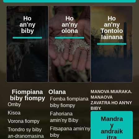
Ho
Ho
Ho
an'ny
an'ny
an'ny
biby
olona
Tontolo
Iainana
Fiompiana
Olana
MANOVA MIARAKA.
biby fiompy
MANAOVA
Fomba fiompiana
ZAVATRA HO AN'NY
Omby
biby fiompy
BIBY.
Kisoa
Fahoriana
Mandra
amin'ny Biby
Vorona fiompy
y
Fitsapana amin'ny
Trondro sy biby
andraik
biby
an-dranomasina
itra