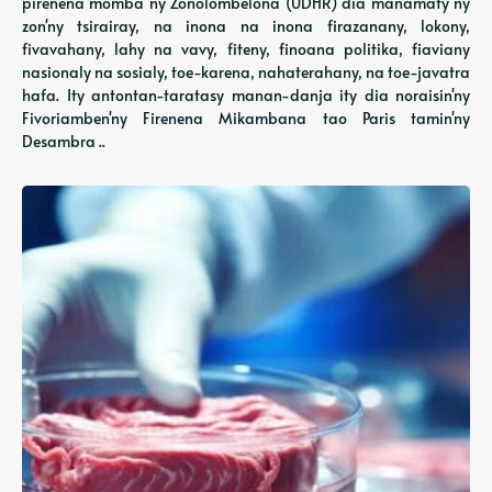
pirenena momba ny Zon'olombelona (UDHR) dia manamafy ny
zon'ny tsirairay, na inona na inona firazanany, lokony,
fivavahany, lahy na vavy, fiteny, finoana politika, fiaviany
nasionaly na sosialy, toe-karena, nahaterahany, na toe-javatra
hafa. Ity antontan-taratasy manan-danja ity dia noraisin'ny
Fivoriamben'ny Firenena Mikambana tao Paris tamin'ny
Desambra ..