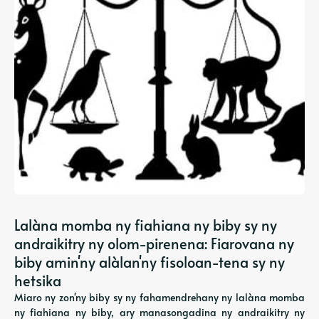
Lalàna momba ny fiahiana ny biby sy ny
andraikitry ny olom-pirenena: Fiarovana ny
biby amin'ny alàlan'ny fisoloan-tena sy ny
hetsika
Miaro ny zon'ny biby sy ny fahamendrehany ny lalàna momba
ny fiahiana ny biby, ary manasongadina ny andraikitry ny