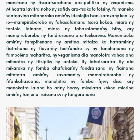
manerana ny fisaratsarahana ara-politika ny veganisma.
Mihoatra lavitra noho ny safidy ara-tsakafo fotsiny, fa maneho
soatoavina mifanaraka amin'ny ideolojia isan-karazany koa izy
io—mampiroborobo ny fahasalamana tsara kokoa, miaro ny
tontolo iainana, miaro ny fahasalaman'ny biby, ary
mampiroborobo ny fandrosoana ara-toekarena. Manomboka
amin'ny fampihenana ny aretina mitaiza ka hatramin'ny
fiatrehana ny fiovan'ny toetr'andro sy ny fanohanana ny
fambolena maharitra, ny veganisma dia manolotra vahaolana
mihoatra ny fitsipiky ny antoko. Ity lahatsoratra ity dia
mikaroka ny fomba ahafahan'ny fandraisana ny fiainana
mifototra amin'ny zavamaniry mampiroborobo ny
fifankahazoana, manohitra ny fomba fijery diso, ary
manokatra lalana ho an'ny hoavy mivelatra kokoa miorina
amin'ny tanjona iraisana sy ny fangorahana