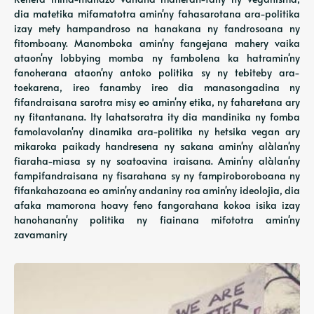
dia matetika mifamatotra amin'ny fahasarotana ara-politika
izay mety hampandroso na hanakana ny fandrosoana ny
fitomboany. Manomboka amin'ny fangejana mahery vaika
ataon'ny lobbying momba ny fambolena ka hatramin'ny
fanoherana ataon'ny antoko politika sy ny tebiteby ara-
toekarena, ireo fanamby ireo dia manasongadina ny
fifandraisana sarotra misy eo amin'ny etika, ny faharetana ary
ny fitantanana. Ity lahatsoratra ity dia mandinika ny fomba
famolavolan'ny dinamika ara-politika ny hetsika vegan ary
mikaroka paikady handresena ny sakana amin'ny alàlan'ny
fiaraha-miasa sy ny soatoavina iraisana. Amin'ny alàlan'ny
fampifandraisana ny fisarahana sy ny fampiroboroboana ny
fifankahazoana eo amin'ny andaniny roa amin'ny ideolojia, dia
afaka mamorona hoavy feno fangorahana kokoa isika izay
hanohanan'ny politika ny fiainana mifototra amin'ny
zavamaniry