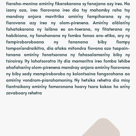
fiaraha-monina amin'ny fikarakarana sy fanajana azy ireo. Na
izany aza, ireo fiarovana ireo dia tsy mahomby raha tsy
mandray anjara mavitrika amin'ny fampiharana sy ny
fiarovana azy ireo ny olom-pirenena. Amin'ny alàlan'ny
fahatakarana ny lalàna eo an-toerana, ny fitaterana ny
habibiana, ny fanohanana ny fomba fanao ara-etika, ary ny
fampiroboroboana ny fananana biby fiompy
tompon'andraikitra, dia afaka mitondra fiovana azo tsapain-
tanana amin'ny fanatsarana ny fahasalaman'ny biby ny
tsirairay. Ity lahatsoratra ity dia mamaritra ireo fomba lehibe
ahafahan'ny olom-pirenena mandray anjara amin'ny fiarovana
ny biby sady mampiroborobo ny kolontsaina fangorahana ao
amin'ny vondrom-piarahamoniny. Ny hetsika rehetra dia misy
fiantraikany amin'ny famoronana hoavy tsara kokoa ho an'ny
zavaboary rehetra