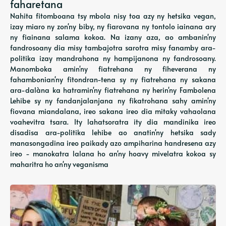
faharetana
Nahita fitomboana tsy mbola nisy toa azy ny hetsika vegan,
izay miaro ny zon'ny biby, ny fiarovana ny tontolo iainana ary
ny fiainana salama kokoa. Na izany aza, ao ambanin'ny
fandrosoany dia misy tambajotra sarotra misy fanamby ara-
politika izay mandrahona ny hampijanona ny fandrosoany.
Manomboka amin'ny fiatrehana ny fiheverana ny
fahambonian'ny fitondran-tena sy ny fiatrehana ny sakana
ara-dalàna ka hatramin'ny fiatrehana ny herin'ny Fambolena
Lehibe sy ny fandanjalanjana ny fikatrohana sahy amin'ny
fiovana miandalana, ireo sakana ireo dia mitaky vahaolana
voahevitra tsara. Ity lahatsoratra ity dia mandinika ireo
disadisa ara-politika lehibe ao anatin'ny hetsika sady
manasongadina ireo paikady azo ampiharina handresena azy
ireo - manokatra lalana ho an'ny hoavy mivelatra kokoa sy
maharitra ho an'ny veganisma