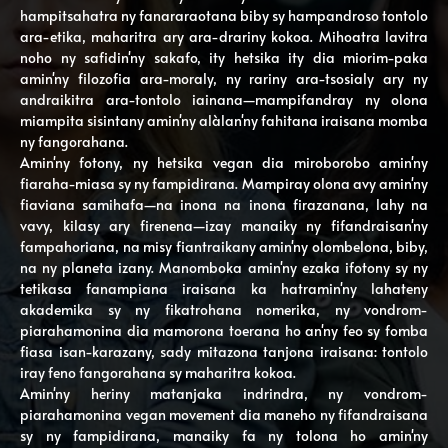
hampitsahatra ny fanararaotana biby sy hampandroso tontolo
ara-etika, maharitra ary ara-drariny kokoa. Mihoatra lavitra
noho ny safidin'ny sakafo, ity hetsika ity dia miorim-paka
amin'ny filozofia ara-moraly, ny rariny ara-tsosialy ary ny
andraikitra ara-tontolo iainana—mampifandray ny olona
miampita sisintany amin'ny alàlan'ny fahitana iraisana momba
ny fangorahana.
Amin'ny fotony, ny hetsika vegan dia miroborobo amin'ny
fiaraha-miasa sy ny fampidirana. Mampiray olona avy amin'ny
fiaviana samihafa—na inona na inona firazanana, lahy na
vavy, kilasy ary firenena—izay manaiky ny fifandraisan'ny
fampahoriana, na misy fiantraikany amin'ny olombelona, ​​​​biby,
na ny planeta izany. Manomboka amin'ny ezaka ifotony sy ny
tetikasa fanampiana iraisana ka hatramin'ny lahateny
akademika sy ny fikatrohana nomerika, ny vondrom-
piarahamonina dia mamorona toerana ho an'ny feo sy fomba
fiasa isan-karazany, sady mitazona tanjona iraisana: tontolo
iray feno fangorahana sy maharitra kokoa.
Amin'ny heriny matanjaka indrindra, ny vondrom-
piarahamonina vegan movement dia maneho ny fifandraisana
sy ny fampidirana, manaiky fa ny tolona ho amin'ny