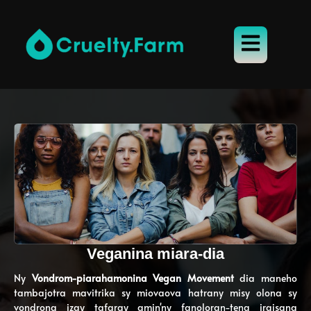
Veganina miara-dia
Ny
Vondrom-piarahamonina Vegan Movement
dia maneho
tambajotra mavitrika sy miovaova hatrany misy olona sy
vondrona izay tafaray amin'ny fanoloran-tena iraisana