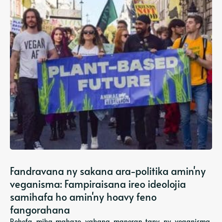
Fandravana ny sakana ara-politika amin'ny
veganisma: Fampiraisana ireo ideolojia
samihafa ho amin'ny hoavy feno
fangorahana
Rehefa miha-mahazo vahana maneran-tany ny veganisma,