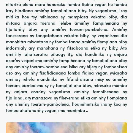
nitarika olona maro hanaraka fomba fiaina vegan ho fomba
iray hiadiana amin'ny fampijaliana biby. Ny veganisma, izay
midika hoe tsy mihinana sy mampiasa vokatra biby, dia
mitana anjara toerana lehibe amin'ny fampihenana ny
fijalian'ny biby any amin'ny toeram-pambolena. Amin'ny
fanesorana ny fangatahana vokatra biby, ny veganisma dia
manohitra mivantana ny fomba fanao amin'ny fiompiana biby
indostrialy ary manohana ny fitsaboana etika ny biby. Ato
amin'ity lahatsoratra bilaogy ity, dia handinika ny anjara
asan'ny veganisma amin'ny fampihenana ny fampijaliana biby
any amin'ny toeram-pambolena isika ary hijery ny tombontsoa
azo avy amin'ny fisafidianana fomba fiaina vegan. Miaraha
aminay rehefa mandinika ny fifandraisana misy eo amin'ny
toeram-pambolena sy ny fampijaliana biby, miresaka momba
ny anjara asan'ny veganisma amin'ny fampihenana ny
fijaliana, ary manazava ny fiheverana etika amin'ny fiompiana
any amin'ny toeram-pambolena. Hodinihintsika ihany koa ny
fomba ahafahan'ny veganisma manimba ..