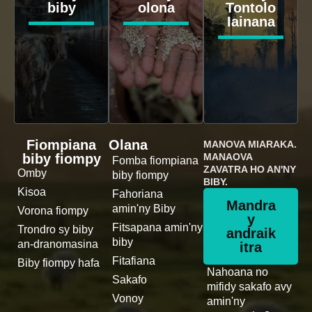
biby
olona
Tontolo
Iainana
Fiompiana
Olana
MANOVA MIARAKA.
biby fiompy
MANAOVA
Fomba fiompiana
ZAVATRA HO AN'NY
Omby
biby fiompy
BIBY.
Kisoa
Fahoriana
Mandra
amin'ny Biby
Vorona fiompy
y
Fitsapana amin'ny
Trondro sy biby
andraik
biby
an-dranomasina
itra
Fitafiana
Biby fiompy hafa
Nahoana no
Sakafo
mifidy sakafo avy
Vonoy
amin'ny