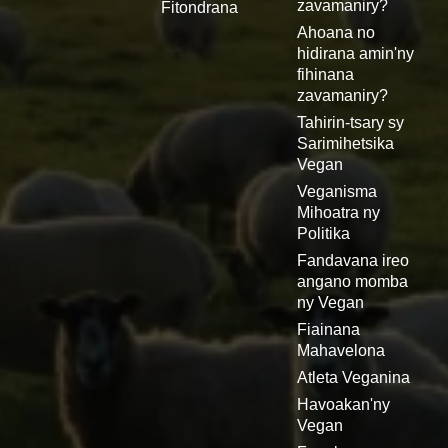
zavamaniry?
Fitondrana
Ahoana no
hidirana amin'ny
fihinana
zavamaniry?
Tahirin-tsary sy
Sarimihetsika
Vegan
Veganisma
Mihoatra ny
Politika
Fandavana ireo
angano momba
ny Vegan
Fiainana
Mahavelona
Atleta Veganina
Havoakan'ny
Vegan