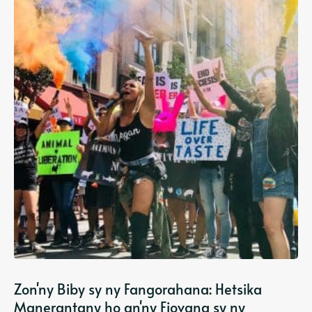
Zon'ny Biby sy ny Fangorahana: Hetsika
Manerantany ho an'ny Fiovana sy ny