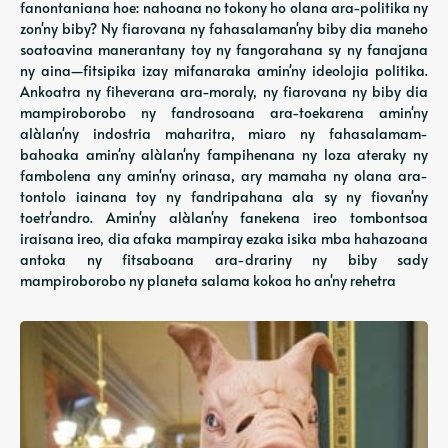
fanontaniana hoe: nahoana no tokony ho olana ara-politika ny
zon'ny biby? Ny fiarovana ny fahasalaman'ny biby dia maneho
soatoavina manerantany toy ny fangorahana sy ny fanajana
ny aina—fitsipika izay mifanaraka amin'ny ideolojia politika.
Ankoatra ny fiheverana ara-moraly, ny fiarovana ny biby dia
mampiroborobo ny fandrosoana ara-toekarena amin'ny
alàlan'ny indostria maharitra, miaro ny fahasalamam-
bahoaka amin'ny alàlan'ny fampihenana ny loza ateraky ny
fambolena any amin'ny orinasa, ary mamaha ny olana ara-
tontolo iainana toy ny fandripahana ala sy ny fiovan'ny
toetr'andro. Amin'ny alàlan'ny fanekena ireo tombontsoa
iraisana ireo, dia afaka mampiray ezaka isika mba hahazoana
antoka ny fitsaboana ara-drariny ny biby sady
mampiroborobo ny planeta salama kokoa ho an'ny rehetra