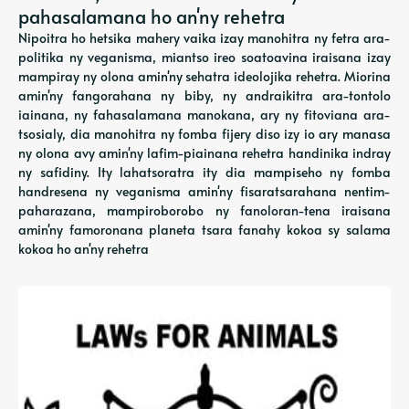
pahasalamana ho an'ny rehetra
Nipoitra ho hetsika mahery vaika izay manohitra ny fetra ara-
politika ny veganisma, miantso ireo soatoavina iraisana izay
mampiray ny olona amin'ny sehatra ideolojika rehetra. Miorina
amin'ny fangorahana ny biby, ny andraikitra ara-tontolo
iainana, ny fahasalamana manokana, ary ny fitoviana ara-
tsosialy, dia manohitra ny fomba fijery diso izy io ary manasa
ny olona avy amin'ny lafim-piainana rehetra handinika indray
ny safidiny. Ity lahatsoratra ity dia mampiseho ny fomba
handresena ny veganisma amin'ny fisaratsarahana nentim-
paharazana, mampiroborobo ny fanoloran-tena iraisana
amin'ny famoronana planeta tsara fanahy kokoa sy salama
kokoa ho an'ny rehetra