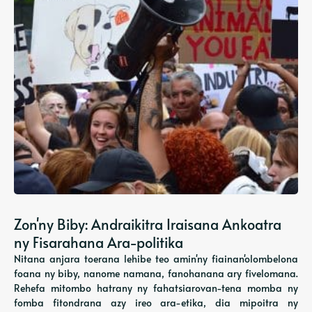
Zon'ny Biby: Andraikitra Iraisana Ankoatra
ny Fisarahana Ara-politika
Nitana anjara toerana lehibe teo amin'ny fiainan'olombelona
foana ny biby, nanome namana, fanohanana ary fivelomana.
Rehefa mitombo hatrany ny fahatsiarovan-tena momba ny
fomba fitondrana azy ireo ara-etika, dia mipoitra ny