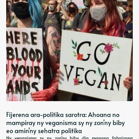
Fijerena ara-politika sarotra: Ahoana no
mampiray ny veganisma sy ny zon'ny biby
eo amin'ny sehatra politika
Ny veganisma sy ny zon'ny biby dia manana fahaizana