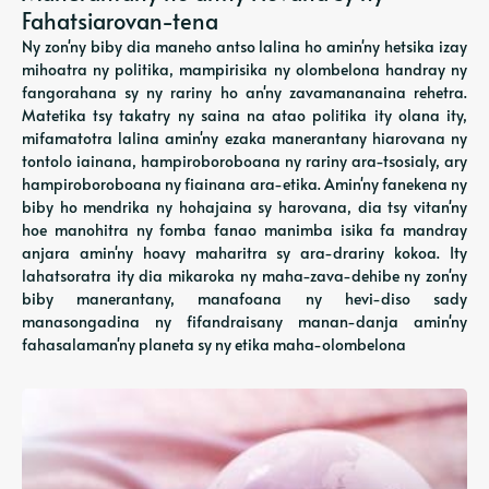
Fahatsiarovan-tena
Ny zon'ny biby dia maneho antso lalina ho amin'ny hetsika izay
mihoatra ny politika, mampirisika ny olombelona handray ny
fangorahana sy ny rariny ho an'ny zavamananaina rehetra.
Matetika tsy takatry ny saina na atao politika ity olana ity,
mifamatotra lalina amin'ny ezaka manerantany hiarovana ny
tontolo iainana, hampiroboroboana ny rariny ara-tsosialy, ary
hampiroboroboana ny fiainana ara-etika. Amin'ny fanekena ny
biby ho mendrika ny hohajaina sy harovana, dia tsy vitan'ny
hoe manohitra ny fomba fanao manimba isika fa mandray
anjara amin'ny hoavy maharitra sy ara-drariny kokoa. Ity
lahatsoratra ity dia mikaroka ny maha-zava-dehibe ny zon'ny
biby manerantany, manafoana ny hevi-diso sady
manasongadina ny fifandraisany manan-danja amin'ny
fahasalaman'ny planeta sy ny etika maha-olombelona