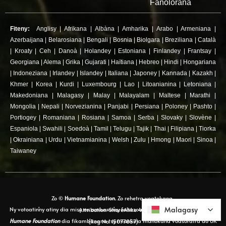
Fanolorana
Fiteny:
Anglisy
|
Afrikana
|
Albàna
|
Amharika
|
Arabo
|
Armeniana
|
Azerbaijana
|
Belarosiana
|
Bengali
|
Bosnia
|
Biolgara
|
Breziliana
|
Català
|
Kroaty
|
Ceh
|
Danoà
|
Holandey
|
Estoniana
|
Finlandey
|
Frantsay
|
Georgiana
|
Alema
|
Grika
|
Gujarati
|
Haïtiana
|
Hebreo
|
Hindi
|
Hongariana
|
Indoneziana
|
Irlandey
|
Islandey
|
Italiana
|
Japoney
|
Kannada
|
Kazakh
|
Khmer
|
Korea
|
Kurdi
|
Luxembourg
|
Lao
|
Litoanianina
|
Letoniana
|
Makedoniana
|
Malagasy
|
Malay
|
Malayalam
|
Maltese
|
Marathi
|
Mongolia
|
Nepali
|
Norvezianina
|
Panjabi
|
Persiana
|
Poloney
|
Pashto
|
Portiogey
|
Romaniana
|
Rosiana
|
Samoa
|
Serba
|
Slovaky
|
Slovène
|
Espaniola
|
Swahili
|
Soedoà
|
Tamil
|
Telugu
|
Tajik
|
Thai
|
Filipiana
|
Tiorka
|
Okrainiana
|
Urdu
|
Vietnamianina
|
Welsh
|
Zulu
|
Hmong
|
Maori
|
Sinoa
|
Taiwaney
Zo ©
Humane Foundation.
Zo rehetra voatokana.
Malagasy
Malagasy
Ny votoatin'ny atiny dia misy eo ambanin'ny fahazoan-dalana Creative Commons Attribution-ShareAlike 4.0.
Humane Foundation
dia fikambanana tsy miankina manokana voasoratra ao UK (Reg No. 15077857)