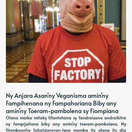
Ny Anjara Asan'ny Veganisma amin'ny
Fampihenana ny Fampahoriana Biby any
amin'ny Toeram-pambolena sy Fiompiana
Olana maika mitaky fifantohana sy fandraisana andraikitra
ny fampijaliana biby any amin'ny toeram-pambolena. Ny
fitomboan'ny fahatsiarovan-tena momba ity olana ity dia