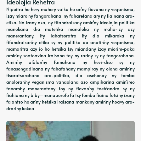
Ideolojia Rehetra
Nipoitra ho hery mahery vaika ho an'ny fiovana ny veganisma,
izay miaro ny fangorahana, ny faharetana ary ny fiainana ara-
etika. Na izany aza, ny fifandraisany amin'ny ideolojia politika
manokana dia matetika manaloka ny maha-izy azy
manerantany. Ity lahatsoratra ity dia mikaroka ny
fifandraisan'ny etika sy ny politika ao anatin'ny veganisma,
mamaritra azy io ho hetsika tsy miandany izay miorim-paka
amin'ny soatoavina iraisana toy ny rariny sy ny fangorahana.
Amin'ny alàlan'ny famahana ny hevi-diso sy ny
fanasongadinana ny fahafahany mampiray ny olona amin'ny
fisaratsarahana ara-politika, dia asehonay ny fomba
anoloran'ny veganisma vahaolana azo ampiharina amin'ireo
fanamby manerantany toy ny fiovan'ny toetr'andro sy ny
fiahiana ny biby—manaporofo fa tsy fomba fiaina fotsiny izany
fa antso ho an'ny hetsika iraisana mankany amin'ny hoavy ara-
drariny kokoa