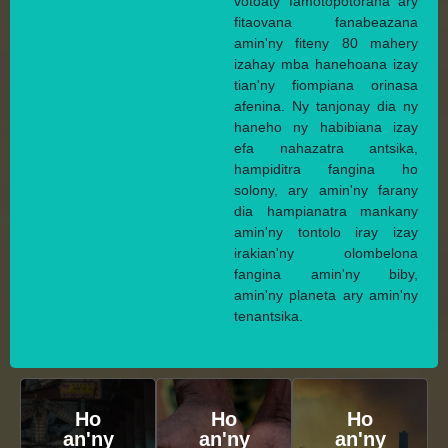
votoaty famotopotorana ary
fitaovana fanabeazana
amin'ny fiteny 80 mahery
izahay mba hanehoana izay
tian'ny fiompiana orinasa
afenina. Ny tanjonay dia ny
haneho ny habibiana izay
efa nahazatra antsika,
hampiditra fangina ho
solony, ary amin'ny farany
dia hampianatra mankany
amin'ny tontolo iray izay
irakian'ny olombelona
fangina amin'ny biby,
amin'ny planeta ary amin'ny
tenantsika.
Ho
Ho
Ho
an'ny
an'ny
an'ny