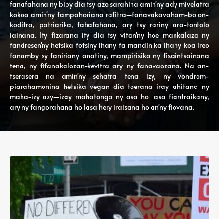
fanafahana ny biby dia tsy azo sarahina amin'ny ady mivelatra
kokoa amin'ny fampahoriana rafitra—fanavakavaham-bolon-
koditra, patriarika, fahafahana, ary tsy rariny ara-tontolo
iainana. Ity fizarana ity dia tsy vitan'ny hoe mankalaza ny
fandresen'ny hetsika fotsiny ihany fa mandinika ihany koa ireo
fanamby sy faniriany anatiny, mampirisika ny fisaintsainana
tena, ny fifanakalozan-kevitra ary ny fanavaozana. Na an-
tserasera na amin'ny sehatra tena izy, ny vondrom-
piarahamonina hetsika vegan dia toerana iray ahitana ny
maha-izy azy—izay mahatonga ny asa ho lasa fiantraikany,
ary ny fangorahana ho lasa hery iraisana ho an'ny fiovana.