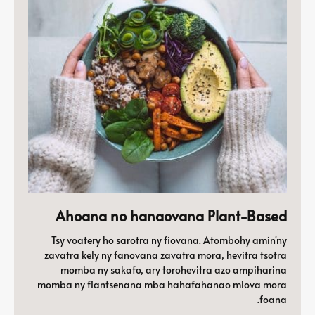
Ahoana no hanaovana Plant-Based
Tsy voatery ho sarotra ny fiovana. Atombohy amin'ny
zavatra kely ny fanovana zavatra mora, hevitra tsotra
momba ny sakafo, ary torohevitra azo ampiharina
momba ny fiantsenana mba hahafahanao miova mora
foana.