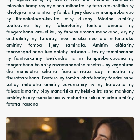
miavaka hampiray ny olona mihoatra ny fetra ara-politika sy
ideolojika, manohitra ny fomba fijery diso ary mampiroborobo
ny fifanakalozan-kevitra misy dikany. Miorina amin'ny
soatoavina toy ny faharetan'ny tontolo iainana, ny
fangorahana ara-etika, ny fahasalamana manokana, ary ny
andraikitry ny tsirairay, ireo hetsika ireo dia mifanaraka
amin'ny fomba fijery samihafa. Amin'ny alàlan'ny
fanasongadinana ireo ahiahy iraisana - toy ny fampihenana
ny fiantraikan'ny toetr'andro na ny fampiroboroboana ny
fangorahana ho an'ny zavamananaina rehetra - ny veganisma
dia manolotra sehatra fiaraha-miasa izay mihoatra ny
fisaratsarahana. Fantaro ny fomba ahafahan'ny fandraisana
safidy mifototra amin'ny zavamaniry sy ny fiarovana ny
fahasalaman'ny biby mandrisika ny hetsika iraisana mankany
amin'ny hoavy tsara kokoa sy maharitra kokoa miorina amin'ny
fototra iraisana