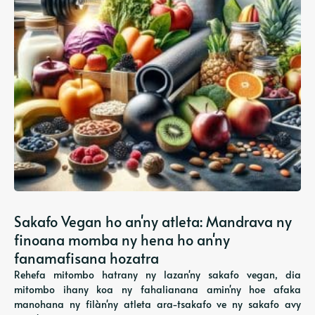
Sakafo Vegan ho an'ny atleta: Mandrava ny
finoana momba ny hena ho an'ny
fanamafisana hozatra
Rehefa mitombo hatrany ny lazan'ny sakafo vegan, dia
mitombo ihany koa ny fahalianana amin'ny hoe afaka
manohana ny filàn'ny atleta ara-tsakafo ve ny sakafo avy