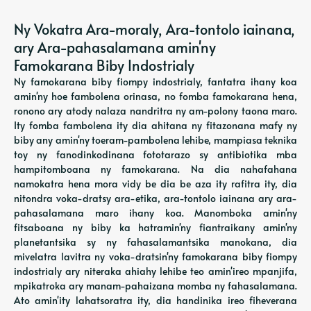
Ny Vokatra Ara-moraly, Ara-tontolo iainana,
ary Ara-pahasalamana amin'ny
Famokarana Biby Indostrialy
Ny famokarana biby fiompy indostrialy, fantatra ihany koa
amin'ny hoe fambolena orinasa, no fomba famokarana hena,
ronono ary atody nalaza nandritra ny am-polony taona maro.
Ity fomba fambolena ity dia ahitana ny fitazonana mafy ny
biby any amin'ny toeram-pambolena lehibe, mampiasa teknika
toy ny fanodinkodinana fototarazo sy antibiotika mba
hampitomboana ny famokarana. Na dia nahafahana
namokatra hena mora vidy be dia be aza ity rafitra ity, dia
nitondra voka-dratsy ara-etika, ara-tontolo iainana ary ara-
pahasalamana maro ihany koa. Manomboka amin'ny
fitsaboana ny biby ka hatramin'ny fiantraikany amin'ny
planetantsika sy ny fahasalamantsika manokana, dia
mivelatra lavitra ny voka-dratsin'ny famokarana biby fiompy
indostrialy ary niteraka ahiahy lehibe teo amin'ireo mpanjifa,
mpikatroka ary manam-pahaizana momba ny fahasalamana.
Ato amin'ity lahatsoratra ity, dia handinika ireo fiheverana