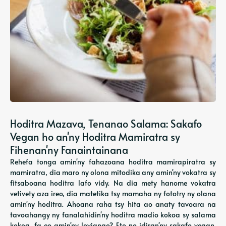
Hoditra Mazava, Tenanao Salama: Sakafo
Vegan ho an'ny Hoditra Mamiratra sy
Fihenan'ny Fanaintainana
Rehefa tonga amin'ny fahazoana hoditra mamirapiratra sy
mamiratra, dia maro ny olona mitodika any amin'ny vokatra sy
fitsaboana hoditra lafo vidy. Na dia mety hanome vokatra
vetivety aza ireo, dia matetika tsy mamaha ny fototry ny olana
amin'ny hoditra. Ahoana raha tsy hita ao anaty tavoara na
tavoahangy ny fanalahidin'ny hoditra madio kokoa sy salama
kokoa, fa eo amin'ny lovianao? Eto no idiran'ny sakafo vegan.