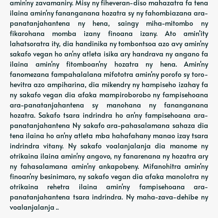
amin'ny zavamaniry. Misy ny fiheveran-diso mahazatra fa tena
ilaina amin'ny fananganana hozatra sy ny fahombiazana ara-
panatanjahantena ny hena, saingy miha-mitombo ny
fikarohana momba izany finoana izany. Ato amin'ity
lahatsoratra ity, dia handinika ny tombontsoa azo avy amin'ny
sakafo vegan ho an'ny atleta isika ary handrava ny angano fa
ilaina amin'ny fitomboan'ny hozatra ny hena. Amin'ny
fanomezana fampahalalana mifototra amin'ny porofo sy toro-
hevitra azo ampiharina, dia mikendry ny hampiseho izahay fa
ny sakafo vegan dia afaka mampiroborobo ny fampisehoana
ara-panatanjahantena sy manohana ny fananganana
hozatra. Sakafo tsara indrindra ho an'ny fampisehoana ara-
panatanjahantena Ny sakafo ara-pahasalamana sahaza dia
tena ilaina ho an'ny atleta mba hahafahany manao izay tsara
indrindra vitany. Ny sakafo voalanjalanja dia manome ny
otrikaina ilaina amin'ny angovo, ny fanarenana ny hozatra ary
ny fahasalamana amin'ny ankapobeny. Mifanohitra amin'ny
finoan'ny besinimaro, ny sakafo vegan dia afaka manolotra ny
otrikaina rehetra ilaina amin'ny fampisehoana ara-
panatanjahantena tsara indrindra. Ny maha-zava-dehibe ny
voalanjalanja ..