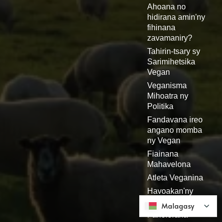
Ahoana no
hidirana amin'ny
fihinana
zavamaniry?
Tahirin-tsary sy
Sarimihetsika
Vegan
Veganisma
Mihoatra ny
Politika
Fandavana ireo
angano momba
ny Vegan
Fiainana
Mahavelona
Atleta Veganina
Havoakan'ny
Vegan
Malagasy
Malagasy
Fanolorana