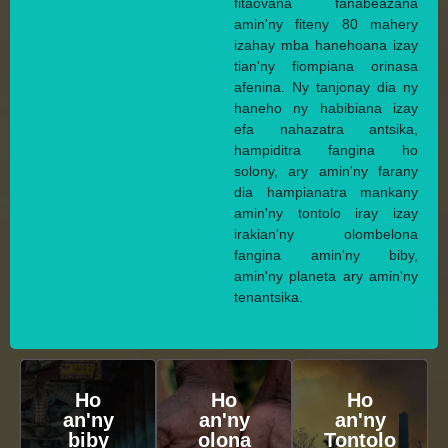
fitaovana fanabeazana
amin'ny fiteny 80 mahery
izahay mba hanehoana izay
tian'ny fiompiana orinasa
afenina. Ny tanjonay dia ny
haneho ny habibiana izay
efa nahazatra antsika,
hampiditra fangina ho
solony, ary amin'ny farany
dia hampianatra mankany
amin'ny tontolo iray izay
irakian'ny olombelona
fangina amin'ny biby,
amin'ny planeta ary amin'ny
tenantsika.
Ho
Ho
Ho
an'ny
an'ny
an'ny
biby
olona
Tontolo