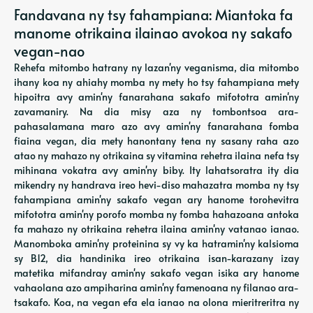
Fandavana ny tsy fahampiana: Miantoka fa
manome otrikaina ilainao avokoa ny sakafo
vegan-nao
Rehefa mitombo hatrany ny lazan'ny veganisma, dia mitombo
ihany koa ny ahiahy momba ny mety ho tsy fahampiana mety
hipoitra avy amin'ny fanarahana sakafo mifototra amin'ny
zavamaniry. Na dia misy aza ny tombontsoa ara-
pahasalamana maro azo avy amin'ny fanarahana fomba
fiaina vegan, dia mety hanontany tena ny sasany raha azo
atao ny mahazo ny otrikaina sy vitamina rehetra ilaina nefa tsy
mihinana vokatra avy amin'ny biby. Ity lahatsoratra ity dia
mikendry ny handrava ireo hevi-diso mahazatra momba ny tsy
fahampiana amin'ny sakafo vegan ary hanome torohevitra
mifototra amin'ny porofo momba ny fomba hahazoana antoka
fa mahazo ny otrikaina rehetra ilaina amin'ny vatanao ianao.
Manomboka amin'ny proteinina sy vy ka hatramin'ny kalsioma
sy B12, dia handinika ireo otrikaina isan-karazany izay
matetika mifandray amin'ny sakafo vegan isika ary hanome
vahaolana azo ampiharina amin'ny famenoana ny filanao ara-
tsakafo. Koa, na vegan efa ela ianao na olona mieritreritra ny