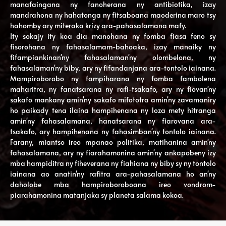
manafaingana ny fanoherana ny antibiotika, izay
mandrahona ny hahatonga ny fitsaboana maoderina maro tsy
hahomby ary miteraka krizy ara-pahasalamana mafy.
Ity sokajy ity koa dia manohana ny fomba fiasa feno sy
fisorohana ny fahasalamam-bahoaka, izay manaiky ny
fifampiankinan'ny fahasalaman'ny olombelona, ​​ny
fahasalaman'ny biby, ary ny fifandanjana ara-tontolo iainana.
Mampiroborobo ny fampiharana ny fomba fambolena
maharitra, ny fanatsarana ny rafi-tsakafo, ary ny fiovan'ny
sakafo mankany amin'ny sakafo mifototra amin'ny zavamaniry
ho paikady tena ilaina hampihenana ny loza mety hitranga
amin'ny fahasalamana, hanatsarana ny fiarovana ara-
tsakafo, ary hampihenana ny fahasimban'ny tontolo iainana.
Farany, miantso ireo mpanao politika, matihanina amin'ny
fahasalamana, ary ny fiarahamonina amin'ny ankapobeny izy
mba hampiditra ny fiheverana ny fiahiana ny biby sy ny tontolo
iainana ao anatin'ny rafitra ara-pahasalamana ho an'ny
daholobe mba hampiroboroboana ireo vondrom-
piarahamonina matanjaka sy planeta salama kokoa.