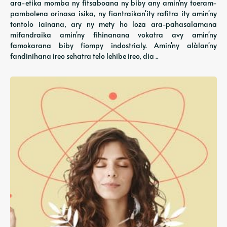
ara-etika momba ny fitsaboana ny biby any amin'ny toeram-
pambolena orinasa isika, ny fiantraikan'ity rafitra ity amin'ny
tontolo iainana, ary ny mety ho loza ara-pahasalamana
mifandraika amin'ny fihinanana vokatra avy amin'ny
famokarana biby fiompy indostrialy. Amin'ny alàlan'ny
fandinihana ireo sehatra telo lehibe ireo, dia ..