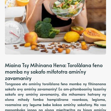
Miaina Tsy Mihinana Hena: Torolàlana feno
momba ny sakafo mifototra amin'ny
zavamaniry
Tongasoa eto amin'ny torolàlana feno momba ny fihinanana
sakafo avy amin'ny zavamaniry! Eo am-pitomboan'ny lazan'ny
sakafo avy amin'ny zavamaniry, dia mihamaro hatrany ny
olona mitady fomba hampidirana voankazo, legioma,
voamaina ary legume bebe kokoa amin'ny sakafony. Na vao
manomboka ianao na olona mieritreritra ny hiova amin'ny