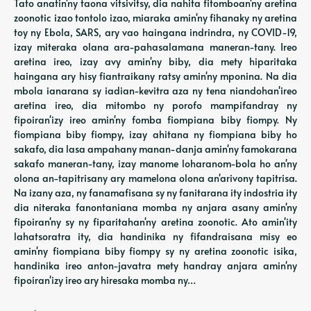
Tato anatin'ny taona vitsivitsy, dia nahita fitomboan'ny aretina
zoonotic izao tontolo izao, miaraka amin'ny fihanaky ny aretina
toy ny Ebola, SARS, ary vao haingana indrindra, ny COVID-19,
izay miteraka olana ara-pahasalamana maneran-tany. Ireo
aretina ireo, izay avy amin'ny biby, dia mety hiparitaka
haingana ary hisy fiantraikany ratsy amin'ny mponina. Na dia
mbola ianarana sy iadian-kevitra aza ny tena niandohan'ireo
aretina ireo, dia mitombo ny porofo mampifandray ny
fipoiran'izy ireo amin'ny fomba fiompiana biby fiompy. Ny
fiompiana biby fiompy, izay ahitana ny fiompiana biby ho
sakafo, dia lasa ampahany manan-danja amin'ny famokarana
sakafo maneran-tany, izay manome loharanom-bola ho an'ny
olona an-tapitrisany ary mamelona olona an'arivony tapitrisa.
Na izany aza, ny fanamafisana sy ny fanitarana ity indostria ity
dia niteraka fanontaniana momba ny anjara asany amin'ny
fipoiran'ny sy ny fiparitahan'ny aretina zoonotic. Ato amin'ity
lahatsoratra ity, dia handinika ny fifandraisana misy eo
amin'ny fiompiana biby fiompy sy ny aretina zoonotic isika,
handinika ireo anton-javatra mety handray anjara amin'ny
fipoiran'izy ireo ary hiresaka momba ny…