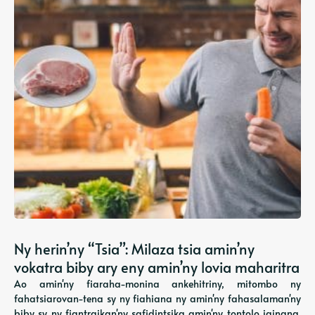
Ny herin’ny “Tsia”: Milaza tsia amin’ny
vokatra biby ary eny amin’ny lovia maharitra
Ao amin'ny fiaraha-monina ankehitriny, mitombo ny
fahatsiarovan-tena sy ny fiahiana ny amin'ny fahasalaman'ny
biby sy ny fiantraikan'ny safidintsika amin'ny tontolo iainana.