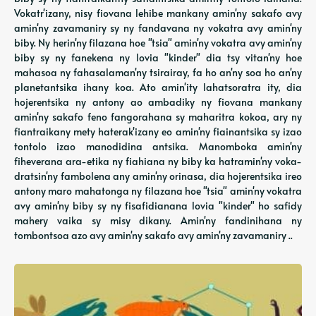
Vokatr'izany, nisy fiovana lehibe mankany amin'ny sakafo avy
amin'ny zavamaniry sy ny fandavana ny vokatra avy amin'ny
biby. Ny herin'ny filazana hoe "tsia" amin'ny vokatra avy amin'ny
biby sy ny fanekena ny lovia "kinder" dia tsy vitan'ny hoe
mahasoa ny fahasalaman'ny tsirairay, fa ho an'ny soa ho an'ny
planetantsika ihany koa. Ato amin'ity lahatsoratra ity, dia
hojerentsika ny antony ao ambadiky ny fiovana mankany
amin'ny sakafo feno fangorahana sy maharitra kokoa, ary ny
fiantraikany mety haterak'izany eo amin'ny fiainantsika sy izao
tontolo izao manodidina antsika. Manomboka amin'ny
fiheverana ara-etika ny fiahiana ny biby ka hatramin'ny voka-
dratsin'ny fambolena any amin'ny orinasa, dia hojerentsika ireo
antony maro mahatonga ny filazana hoe "tsia" amin'ny vokatra
avy amin'ny biby sy ny fisafidianana lovia "kinder" ho safidy
mahery vaika sy misy dikany. Amin'ny fandinihana ny
tombontsoa azo avy amin'ny sakafo avy amin'ny zavamaniry ..