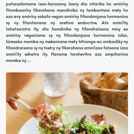
pahasalamana isan-karazany. Izany dia nitarika ho amin'ny
fitomboan'ny fikarohana mandinika ny tombontsoa mety ho
azo avy amin'ny sakafo vegan amin'ny fifandanjana hormonina
sy ny fitantanana ny aretina endocrine. Ato amin'ity
lahatsoratra ity, dia handinika ny fifandraisana misy eo
amin'ny veganisma sy ny fifandanjana hormonina isika,
hiresaka momba ny mekanisma mety hitranga ao ambadiky ny
fifandraisana sy ny toetry ny fikarohana amin'izao fotoana izao
amin'ity sehatra ity. Hanome torohevitra azo ampiharina
momba ny …