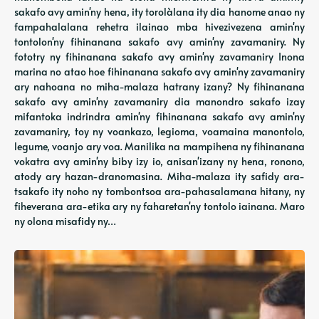
sakafo avy amin'ny hena, ity torolàlana ity dia hanome anao ny
fampahalalana rehetra ilainao mba hivezivezena amin'ny
tontolon'ny fihinanana sakafo avy amin'ny zavamaniry. Ny
fototry ny fihinanana sakafo avy amin'ny zavamaniry Inona
marina no atao hoe fihinanana sakafo avy amin'ny zavamaniry
ary nahoana no miha-malaza hatrany izany? Ny fihinanana
sakafo avy amin'ny zavamaniry dia manondro sakafo izay
mifantoka indrindra amin'ny fihinanana sakafo avy amin'ny
zavamaniry, toy ny voankazo, legioma, voamaina manontolo,
legume, voanjo ary voa. Manilika na mampihena ny fihinanana
vokatra avy amin'ny biby izy io, anisan'izany ny hena, ronono,
atody ary hazan-dranomasina. Miha-malaza ity safidy ara-
tsakafo ity noho ny tombontsoa ara-pahasalamana hitany, ny
fiheverana ara-etika ary ny faharetan'ny tontolo iainana. Maro
ny olona misafidy ny…