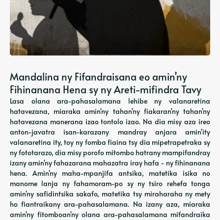
Mandalina ny Fifandraisana eo amin’ny
Fihinanana Hena sy ny Areti-mifindra Tavy
Lasa olana ara-pahasalamana lehibe ny valanaretina
hatavezana, miaraka amin'ny tahan'ny fiakaran'ny tahan'ny
hatavezana manerana izao tontolo izao. Na dia misy aza ireo
anton-javatra isan-karazany mandray anjara amin'ity
valanaretina ity, toy ny fomba fiaina tsy dia mipetrapetraka sy
ny fototarazo, dia misy porofo mitombo hatrany mampifandray
izany amin'ny fahazarana mahazatra iray hafa - ny fihinanana
hena. Amin'ny maha-mpanjifa antsika, matetika isika no
manome lanja ny fahamoram-po sy ny tsiro rehefa tonga
amin'ny safidintsika sakafo, matetika tsy miraharaha ny mety
ho fiantraikany ara-pahasalamana. Na izany aza, miaraka
amin'ny fitomboan'ny olana ara-pahasalamana mifandraika