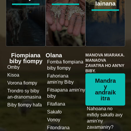
Iainana
Fiompiana
Olana
MANOVA MIARAKA.
biby fiompy
MANAOVA
Fomba fiompiana
ZAVATRA HO AN'NY
Omby
biby fiompy
BIBY.
Kisoa
Fahoriana
Mandra
amin'ny Biby
Vorona fiompy
y
Fitsapana amin'ny
Trondro sy biby
andraik
biby
an-dranomasina
itra
Fitafiana
Biby fiompy hafa
Nahoana no
Sakafo
mifidy sakafo avy
Vonoy
amin'ny
zavamaniry?
Fitondrana