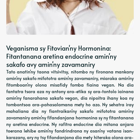
Veganisma sy Fitovian'ny Hormonina:
Fitantanana aretina endocrine amin'ny
sakafo avy amin'ny zavamaniry
Tato anatin'ny taona vitsivitsy, nitombo ny fironana mankany
amin'ny sakafo mifototra amin'ny zavamaniry, miaraka amin'ny
fitomboan'ny olona misafidy fomba fiaina vegan. Na dia
fantatra tsara aza ny antony ara-etika sy ara-tontolo iainana
amin'ny fanarahana sakafo vegan, dia nipoitra ihany koa ny
tombontsoa ara-pahasalamana mety ho azo. Ny sehatra iray
mahaliana dia ny fiantraikan'ny sakafo mifototra amin'ny
zavamaniry amin'ny fifandanjana hormonina sy ny fitantanana
ny aretina endocrine. Ny rafitra endocrine dia mitana anjara
toerana lehibe amin'ny fandrindrana ny asan'ny vatana isan-
karazany, ary ny tsy fifandanjana dia mety hiteraka olana ara-