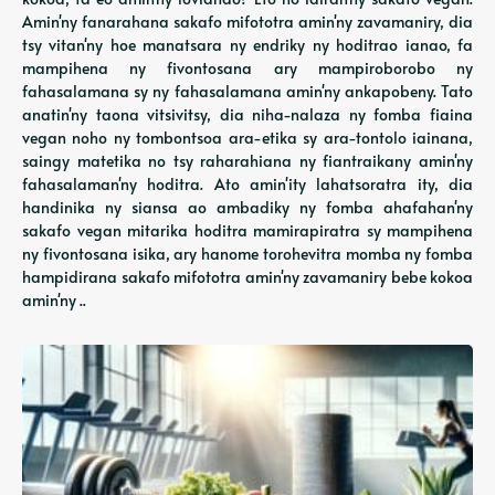
Amin'ny fanarahana sakafo mifototra amin'ny zavamaniry, dia
tsy vitan'ny hoe manatsara ny endriky ny hoditrao ianao, fa
mampihena ny fivontosana ary mampiroborobo ny
fahasalamana sy ny fahasalamana amin'ny ankapobeny. Tato
anatin'ny taona vitsivitsy, dia niha-nalaza ny fomba fiaina
vegan noho ny tombontsoa ara-etika sy ara-tontolo iainana,
saingy matetika no tsy raharahiana ny fiantraikany amin'ny
fahasalaman'ny hoditra. Ato amin'ity lahatsoratra ity, dia
handinika ny siansa ao ambadiky ny fomba ahafahan'ny
sakafo vegan mitarika hoditra mamirapiratra sy mampihena
ny fivontosana isika, ary hanome torohevitra momba ny fomba
hampidirana sakafo mifototra amin'ny zavamaniry bebe kokoa
amin'ny ..