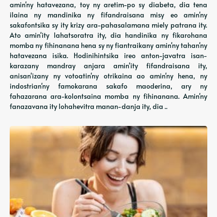
amin'ny hatavezana, toy ny aretim-po sy diabeta, dia tena
ilaina ny mandinika ny fifandraisana misy eo amin'ny
sakafontsika sy ity krizy ara-pahasalamana miely patrana ity.
Ato amin'ity lahatsoratra ity, dia handinika ny fikarohana
momba ny fihinanana hena sy ny fiantraikany amin'ny tahan'ny
hatavezana isika. Hodinihintsika ireo anton-javatra isan-
karazany mandray anjara amin'ity fifandraisana ity,
anisan'izany ny votoatin'ny otrikaina ao amin'ny hena, ny
indostrian'ny famokarana sakafo maoderina, ary ny
fahazarana ara-kolontsaina momba ny fihinanana. Amin'ny
fanazavana ity lohahevitra manan-danja ity, dia ..