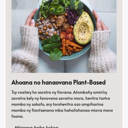
Ahoana no hanaovana Plant-Based
Tsy voatery ho sarotra ny fiovana. Atombohy amin'ny
zavatra kely ny fanovana zavatra mora, hevitra tsotra
momba ny sakafo, ary torohevitra azo ampiharina
momba ny fiantsenana mba hahafahanao miova mora
foana.
Mianara bebe kokoa