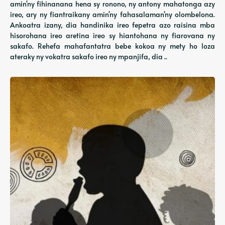
amin'ny fihinanana hena sy ronono, ny antony mahatonga azy
ireo, ary ny fiantraikany amin'ny fahasalaman'ny olombelona.
Ankoatra izany, dia handinika ireo fepetra azo raisina mba
hisorohana ireo aretina ireo sy hiantohana ny fiarovana ny
sakafo. Rehefa mahafantatra bebe kokoa ny mety ho loza
ateraky ny vokatra sakafo ireo ny mpanjifa, dia ..