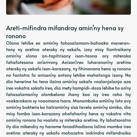
Areti-mifindra mifandray amin’ny hena sy
ronono
Olana lehibe eo amin'ny fahasalamam-bahoaka maneran-
tany ny aretina ateraky ny sakafo, izay misy fiantraikany
amin'ny olona an-tapitrisany isan-taona ary miteraka
fahafatesana an'arivony. Anisan'ireo loharanon'ny aretina
ateraky ny sakafo isan-karazany, ny fihinanana hena sy ronono
no fantatra fa anisan'ny antony lehibe mahatonga izany. Na
dia heverina ho tena ilaina amin'ny sakafo voalanjalanja aza
ireo vokatra sakafo ireo, dia mety hampidi-doza lehibe ho an'ny
fahasalaman'ny olombelona ihany koa izy ireo raha tsy
voakarakara sy voaomana tsara. Manomboka amin'ny loto avy
amin'ny bakteria ka hatramin'ny sisa tavela amin'ny simika, dia
misy fomba isan-karazany ahafahan'ny hena sy vokatra vita
amin'ny ronono ho voaloto sy miteraka aretina. Ity lahatsoratra
ity dia mikendry ny hanome fanadihadiana lalina momba ireo
aretina ateraky ny sakafo mahazatra indrindra mifandraika