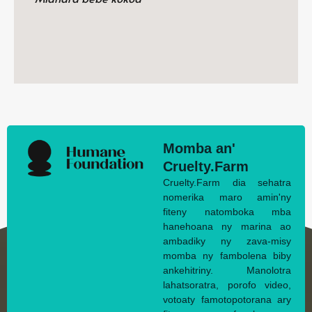
Momba an'
Cruelty.Farm
Cruelty.Farm dia sehatra
nomerika maro amin'ny
fiteny natomboka mba
hanehoana ny marina ao
ambadiky ny zava-misy
momba ny fambolena biby
ankehitriny. Manolotra
lahatsoratra, porofo video,
votoaty famotopotorana ary