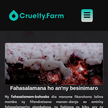
Fahasalamana ho an'ny besinimaro
Ny
Fahasalamam-bahoaka
dia manome fikarohana lalina
momba ny fifandraisana manan-danja eo amin'ny
fahasalaman'ny olombelona, ​​ny fiahiana ny biby, ary ny