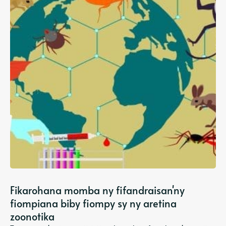
Fikarohana momba ny fifandraisan'ny
fiompiana biby fiompy sy ny aretina
zoonotika