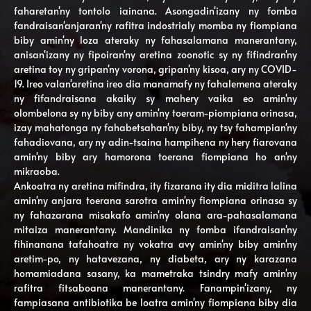
faharetan'ny tontolo iainana. Asongadin'izany ny fomba
fandraisan'anjaran'ny rafitra indostrialy momba ny fiompiana
biby amin'ny loza ateraky ny fahasalamana manerantany,
anisan'izany ny fipoiran'ny aretina zoonotic sy ny fifindran'ny
aretina toy ny gripan'ny vorona, gripan'ny kisoa, ary ny COVID-
19. Ireo valan'aretina ireo dia manamafy ny fahalemena ateraky
ny fifandraisana akaiky sy mahery vaika eo amin'ny
olombelona sy ny biby any amin'ny toeram-piompiana orinasa,
izay mahatonga ny fahabetsahan'ny biby, ny tsy fahampian'ny
fahadiovana, ary ny adin-tsaina hampihena ny hery fiarovana
amin'ny biby ary hamorona toerana fiompiana ho an'ny
mikraoba.
Ankoatra ny aretina mifindra, ity fizarana ity dia miditra lalina
amin'ny anjara toerana sarotra amin'ny fiompiana orinasa sy
ny fahazarana misakafo amin'ny olana ara-pahasalamana
mitaiza manerantany. Mandinika ny fomba ifandraisan'ny
fihinanana tafahoatra ny vokatra avy amin'ny biby amin'ny
aretim-po, ny hatavezana, ny diabeta, ary ny karazana
homamiadana sasany, ka mametraka tsindry mafy amin'ny
rafitra fitsaboana manerantany. Fanampin'izany, ny
fampiasana antibiotika be loatra amin'ny fiompiana biby dia