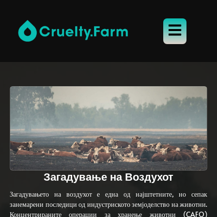
Загадување на Воздухот
Загадувањето на воздухот е една од најштетните, но сепак
занемарени последици од индустриското земјоделство на животни.
Концентрираните операции за хранење животни (CAFO)