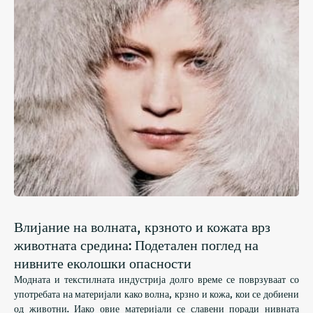
Влијание на волната, крзното и кожата врз
животната средина: Подетален поглед на
нивните еколошки опасности
Модната и текстилната индустрија долго време се поврзуваат со
употребата на материјали како волна, крзно и кожа, кои се добиени
од животни. Иако овие материјали се славени поради нивната