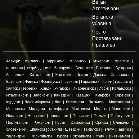
Веган
Атлетичари
Веганска
убавина
Често
Поставувани
Прашања
Јазици:
Англиски
|
Африканс
|
Албански
|
Амхарски
|
Арапски
|
арменски
|
азербејџански
|
белоруски
|
Бенгалски
|
Босански
|
Бугарски
|
бразилски
|
Каталонски
|
Хрватски
|
Чешки
|
Дански
|
Холандски
|
Естонски
|
Фински
|
Француски
|
Грузиски
|
Германски
|
Грчки
|
гуџарати
|
хаитски
|
еврејски
|
Хинди
|
Унгарски
|
Индонезиски
|
Ирски
|
Исландски
|
Италијански
|
Јапонски
|
Канадски
|
Казашки
|
Кмерски
|
Корејски
|
Курдски
|
Луксембуршки
|
Лао
|
Литвански
|
Латвиски
|
Македонски
|
Малагаски
|
Малајски
|
малајалам
|
Малтешки
|
Марати
|
Монголски
|
Непалски
|
Норвешки
|
пенџапски
|
Персиски
|
Полски
|
Паштунски
|
Португалски
|
Романски
|
Руски
|
Самоански
|
Српски
|
Словачки
|
словенечки
|
Шпански
|
суахили
|
Шведски
|
Тамилски
|
Телугу
|
Таџички
|
тајландски
|
Филипински
|
Турски
|
Украински
|
Урду
|
Виетнамски
|