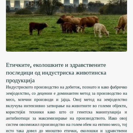
Етичките, еколошките и здравствените
последици од индустриска животинска
продукција
Индустриското производство на добиток, познато и како фабричко
земјоделство, со децении е доминантен метод за производство на
месо, млечни производи и јајца. Овој метод на земјоделство
вклучува интензивно затворање на животните во големи објекти,
користејќи техники како што се генетска манипулација и
антибиотици за максимизирање на производството. Иако овој
систем овозможил производство на голем обем на евтино месо, тој
исто така довел до мноштво етички, еколошки и здравствени