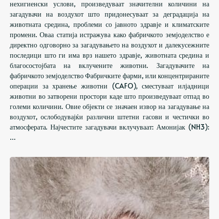
нехигиенски услови, произведуваат значителни количини на
загадувачи на воздухот што придонесуваат за деградација на
животната средина, проблеми со јавното здравје и климатските
промени. Оваа статија истражува како фабричкото земјоделство е
директно одговорно за загадувањето на воздухот и далекусежните
последици што ги има врз нашето здравје, животната средина и
благосостојбата на вклучените животни. Загадувачите на
фабричкото земјоделство Фабричките фарми, или концентрираните
операции за хранење животни (CAFO), сместуваат илјадници
животни во затворени простори каде што произведуваат отпад во
големи количини. Овие објекти се значаен извор на загадување на
воздухот, ослободувајќи различни штетни гасови и честички во
атмосферата. Најчестите загадувачи вклучуваат: Амонијак (NH3):
…