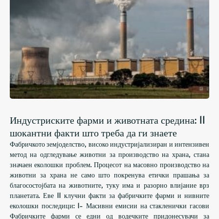
Индустриските фарми и животната средина: 11
шокантни факти што треба да ги знаете
Фабричкото земјоделство, високо индустријализиран и интензивен
метод на одгледување животни за производство на храна, стана
значаен еколошки проблем. Процесот на масовно производство на
животни за храна не само што покренува етички прашања за
благосостојбата на животните, туку има и разорно влијание врз
планетата. Еве 11 клучни факти за фабричките фарми и нивните
еколошки последици: 1- Масивни емисии на стакленички гасови
Фабричките фарми се едни од водечките придонесувачи за