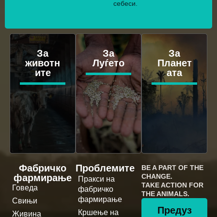
себеси.
За
За
За
животн
Луѓето
Планет
ите
ата
Фабричко
Проблемите
BE A PART OF THE
фармирање
CHANGE.
Пракси на
TAKE ACTION FOR
Говеда
фабричко
THE ANIMALS.
фармирање
Свињи
Предуз
Кршење на
Живина