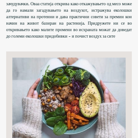
зачудувачки. Оваа статија открива како откажувањето од месо може
да го намали загадувањето на воздухот, истражува еколошки
алтернативи на протеини и дава практични совети за премин кон
начин на живот базиран на растенија. Придружете ни се во
откривањето како малите промени во исхраната можат да доведат
до големи еколошки придобивки - и почист воздух за сите