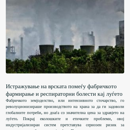
Истражување на врската помеѓу фабричкото
фармирање и респираторни болести кај луѓето
Фабричкото земјоделство, или интензивното сточарство, го
револуционизираше производството на храна за да ги задоволи
глобалните потреби, но доаѓа со значителна цена за здравјето на
луѓето. Покрај еколошките и етичките проблеми, овој
индустријализиран систем претставува сериозен ризик за