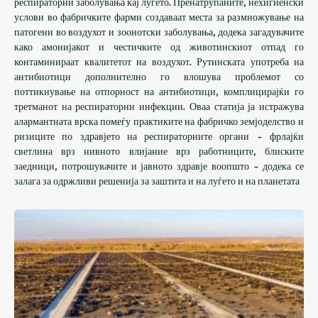
респираторни заболувања кај луѓето. Пренатрупаните, нехигиенски
услови во фабричките фарми создаваат места за размножување на
патогени во воздухот и зоонотски заболувања, додека загадувачите
како амонијакот и честичките од животинскиот отпад го
контаминираат квалитетот на воздухот. Рутинската употреба на
антибиотици дополнително го влошува проблемот со
поттикнување на отпорност на антибиотици, комплицирајќи го
третманот на респираторни инфекции. Оваа статија ја истражува
алармантната врска помеѓу практиките на фабричко земјоделство и
ризиците по здравјето на респираторните органи - фрлајќи
светлина врз нивното влијание врз работниците, блиските
заедници, потрошувачите и јавното здравје воопшто - додека се
залага за одржливи решенија за заштита и на луѓето и на планетата