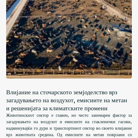
Влијание на сточарското земјоделство врз
загадувањето на воздухот, емисиите на метан
и решенијата за климатските промени
Животинскиот сектор е главен, но често занемарен фактор за
загадувањето на воздухот и емисиите на стакленички гасови,
надминувајќи го дури и транспортниот сектор во своето влијание
врз животната средина. Од емисиите на метан поврзани со