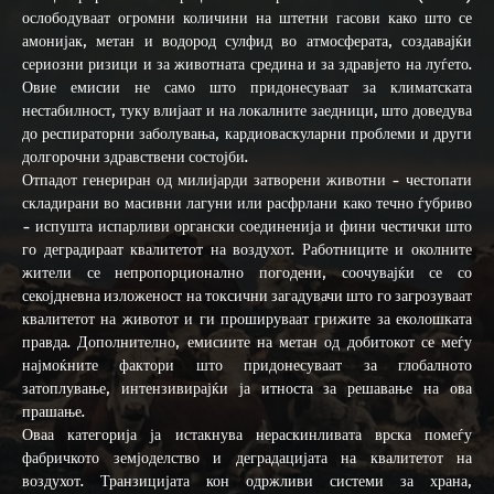
ослободуваат огромни количини на штетни гасови како што се
амонијак, метан и водород сулфид во атмосферата, создавајќи
сериозни ризици и за животната средина и за здравјето на луѓето.
Овие емисии не само што придонесуваат за климатската
нестабилност, туку влијаат и на локалните заедници, што доведува
до респираторни заболувања, кардиоваскуларни проблеми и други
долгорочни здравствени состојби.
Отпадот генериран од милијарди затворени животни - честопати
складирани во масивни лагуни или расфрлани како течно ѓубриво
- испушта испарливи органски соединенија и фини честички што
го деградираат квалитетот на воздухот. Работниците и околните
жители се непропорционално погодени, соочувајќи се со
секојдневна изложеност на токсични загадувачи што го загрозуваат
квалитетот на животот и ги прошируваат грижите за еколошката
правда. Дополнително, емисиите на метан од добитокот се меѓу
најмоќните фактори што придонесуваат за глобалното
затоплување, интензивирајќи ја итноста за решавање на ова
прашање.
Оваа категорија ја истакнува нераскинливата врска помеѓу
фабричкото земјоделство и деградацијата на квалитетот на
воздухот. Транзицијата кон одржливи системи за храна,