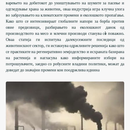
варењето на добитокот до уништувањето на шумите за пасење и
одгледување храна за животни, оваа индустрија игра клучна улога
во забрзувањето на климатските промени и еколошкото пропаѓање.
Како што се интензивираат глобалните напори за борба против
овие предизвици, разбирањето на еколошкиот данок од
производството на месо и млечни производи станува сè поважно.
Оваа статија ги испитува далекусежните последици од
животинскиот сектор, ги истакнува одржливите решенија како што
се практиките на регенеративно земјоделство и исхраната базирана
на растенија и нагласува како информираните избори на
потрошувачите, заедно со робусните владини политики, можат да
доведат до значајни промени кон поодржлива иднина