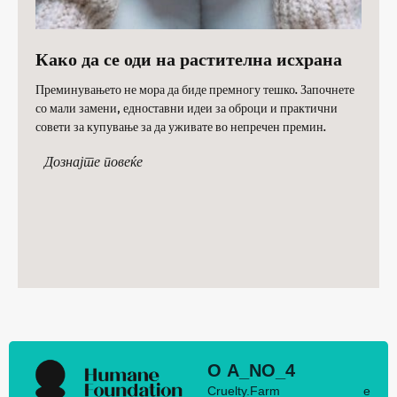
Како да се оди на растителна исхрана
Преминувањето не мора да биде премногу тешко. Започнете
со мали замени, едноставни идеи за оброци и практични
совети за купување за да уживате во непречен премин.
Дознајте повеќе
О А_NO_4
Cruelty.Farm е