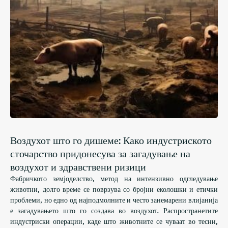
Воздухот што го дишеме: Како индустриското
сточарство придонесува за загадување на
воздухот и здравствени ризици
Фабричкото земјоделство, метод на интензивно одгледување
животни, долго време се поврзува со бројни еколошки и етички
проблеми, но едно од најподмолните и често занемарени влијанија
е загадувањето што го создава во воздухот. Распространетите
индустриски операции, каде што животните се чуваат во тесни,