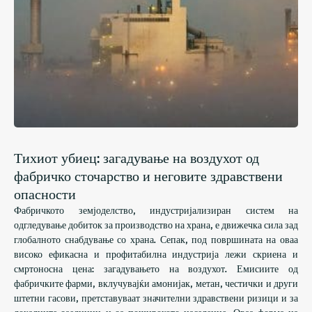
Тихиот убиец: загадување на воздухот од
фабричко сточарство и неговите здравствени
опасности
Фабричкото земјоделство, индустријализиран систем на
одгледување добиток за производство на храна, е движечка сила зад
глобалното снабдување со храна. Сепак, под површината на оваа
високо ефикасна и профитабилна индустрија лежи скриена и
смртоносна цена: загадувањето на воздухот. Емисиите од
фабричките фарми, вклучувајќи амонијак, метан, честички и други
штетни гасови, претставуваат значителни здравствени ризици и за