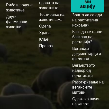
ми
правата на
Рибе и водене
акцију
животните
животиње
Тестирање на
Зошто да се оди
Други
животињама
на растителна
фармирани
исхрана?
Одећа
животни
Како да се стане
Храна
базиран на
Клан
растенија?
Превоз
Вегански
документарци и
филмови
Веганството
надвор од
политиката
Разоткривање на
веганските
митови
Одржлив начин
на живот