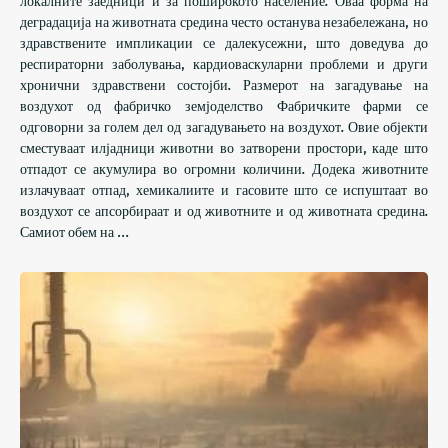
локалните заедници и за поширокото население. Оваа форма на
деградација на животната средина често останува незабележана, но
здравствените импликации се далекусежни, што доведува до
респираторни заболувања, кардиоваскуларни проблеми и други
хронични здравствени состојби. Размерот на загадување на
воздухот од фабричко земјоделство Фабричките фарми се
одговорни за голем дел од загадувањето на воздухот. Овие објекти
сместуваат илјадници животни во затворени простори, каде што
отпадот се акумулира во огромни количини. Додека животните
излачуваат отпад, хемикалиите и гасовите што се испуштаат во
воздухот се апсорбираат и од животните и од животната средина.
Самиот обем на …