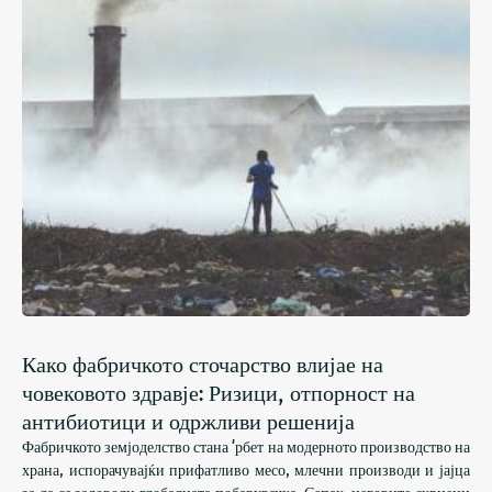
Како фабричкото сточарство влијае на
човековото здравје: Ризици, отпорност на
антибиотици и одржливи решенија
Фабричкото земјоделство стана 'рбет на модерното производство на
храна, испорачувајќи прифатливо месо, млечни производи и јајца