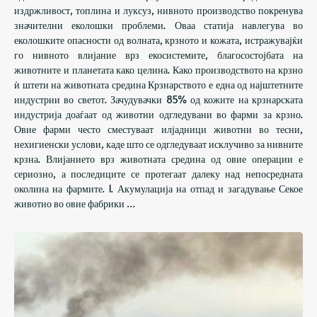
издржливост, топлина и луксуз, нивното производство покренува
значителни еколошки проблеми. Оваа статија навлегува во
еколошките опасности од волната, крзното и кожата, истражувајќи
го нивното влијание врз екосистемите, благосостојбата на
животните и планетата како целина. Како производството на крзно
ѝ штети на животната средина Крзнарството е една од најштетните
индустрии во светот. Зачудувачки 85% од кожите на крзнарската
индустрија доаѓаат од животни одгледувани во фарми за крзно.
Овие фарми често сместуваат илјадници животни во тесни,
нехигиенски услови, каде што се одгледуваат исклучиво за нивните
крзна. Влијанието врз животната средина од овие операции е
сериозно, а последиците се протегаат далеку над непосредната
околина на фармите. 1. Акумулација на отпад и загадување Секое
животно во овие фабрики …