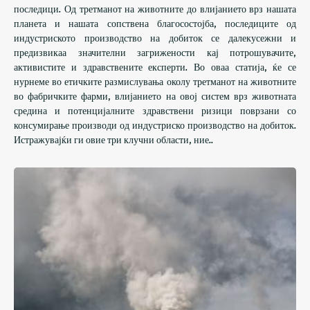
последици. Од третманот на животните до влијанието врз нашата
планета и нашата сопствена благосостојба, последиците од
индустриското производство на добиток се далекусежни и
предизвикаа значителни загрижености кај потрошувачите,
активистите и здравствените експерти. Во оваа статија, ќе се
нурнеме во етичките размислувања околу третманот на животните
во фабричките фарми, влијанието на овој систем врз животната
средина и потенцијалните здравствени ризици поврзани со
консумирање производи од индустриско производство на добиток.
Истражувајќи ги овие три клучни области, ние..