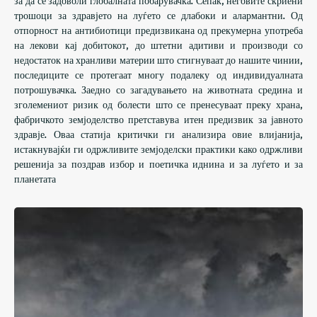
за да се задоволи глобалната побарувачка. Сепак, неговите скриени
трошоци за здравјето на луѓето се длабоки и алармантни. Од
отпорност на антибиотици предизвикана од прекумерна употреба
на лекови кај добитокот, до штетни адитиви и производи со
недостаток на хранливи материи што стигнуваат до нашите чинии,
последиците се протегаат многу подалеку од индивидуалната
потрошувачка. Заедно со загадувањето на животната средина и
зголемениот ризик од болести што се пренесуваат преку храна,
фабричкото земјоделство претставува итен предизвик за јавното
здравје. Оваа статија критички ги анализира овие влијанија,
истакнувајќи ги одржливите земјоделски практики како одржливи
решенија за поздрав избор и поетичка иднина и за луѓето и за
планетата