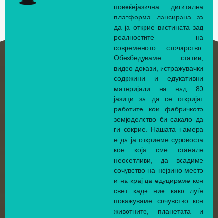
повеќејазична дигитална
платформа лансирана за
да ја открие вистината зад
реалностите на
современото сточарство.
Обезбедуваме статии,
видео докази, истражувачки
содржини и едукативни
материјали на над 80
јазици за да се откријат
работите кои фабричкото
земјоделство би сакало да
ги сокрие. Нашата намера
е да ја откриеме суровоста
кон која сме станале
неосетливи, да всадиме
сочувство на нејзино место
и на крај да едуцираме кон
свет каде ние како луѓе
покажуваме сочувство кон
животните, планетата и