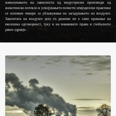
намалувањето на зависноста од индустриски производи од
животинско потекло и усвојувањето почисти земјоделски практики
се основни чекори за ублажување на загадувањето на воздухот.
Заштитата на воздухот што го дишеме не е само прашање на
еколошка одговорност, туку и на човековите права и глобалното
јавно здравје.