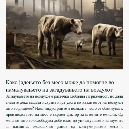
Како јадењето без месо може да помогне во
намалувањето на загадувањето на воздухот
Загадувањето на воздухот е растечка глобална загриженост, но дали
знаевте дека вашата исхрана игра улога во квалитетот на воздухот
што го дишеме? Иако индустриите и возилата често се обвинуваат,
производството на месо е скриен фактор за штетните емисии. Од
метанот што го ослободува добитокот до уништувањето на шумите
за пасишта, еколошкиот данок од консумирањето месо е