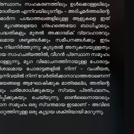
രസ്ഥാനം സഹകരണത്തിലും ഉൾക്കൊള്ളലിലും
, ദേശീയത എന്നിവയിലുടനീളം - അടിച്ചമർത്തലിന്റെ
യമാർന്ന പശ്ചാത്തലങ്ങളിലുള്ള ആളുകളെ ഇത്
യോ മൃഗങ്ങളെയോ ഗ്രഹത്തെയോ ബാധിച്ചാലും.
 പദ്ധതികളും മുതൽ അക്കാദമിക് വ്യവഹാരവും
മായ ശബ്ദങ്ങൾക്കും സമീപനങ്ങൾക്കും ഇടം
ം നിലനിർത്തുന്നു: കൂടുതൽ അനുകമ്പയുള്ളതും
തമായ സാഹചര്യത്തിൽ, വീഗൻ പ്രസ്ഥാന സമൂഹം
ൊള്ളുന്നു, മൃഗ വിമോചനത്തിനായുള്ള പോരാട്ടം
ശാലമായ പോരാട്ടങ്ങളിൽ നിന്ന് - വംശീയത,
്നിവയിൽ നിന്ന് വേർതിരിക്കാനാവാത്തതാണെന്ന്
െ വിജയങ്ങളെ ആഘോഷിക്കുക മാത്രമല്ല, അതിന്റെ
യും പരിശോധിക്കുകയും സ്വയം പ്രതിഫലനം,
്പിക്കുകയും ചെയ്യുന്നു. ഓൺലൈനായാലും
ഥാന സമൂഹം ഒരു സ്വന്തമായ ഇടമാണ് - അവിടെ
റത്തിനുള്ള ഒരു കൂട്ടായ ശക്തിയായി മാറുന്നു.