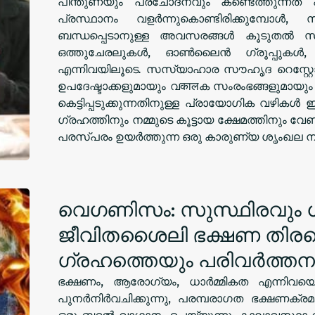
പിന്തുണയും പ്രചോദനവും കണ്ടെത്തുന്നത് എ
പ്രസ്ഥാനം വളർന്നുകൊണ്ടിരിക്കുമ്പോൾ,
ബന്ധപ്പെടാനുള്ള അവസരങ്ങൾ കൂടുതൽ സമൃദ
ഒത്തുചേരലുകൾ, ഓൺലൈൻ ഗ്രൂപ്പുകൾ, 
എന്നിവയിലൂടെ. സസ്യാഹാര സൗഹൃദ റെസ്റ്റോറ
ഉപദേഷ്ടാക്കളുമായും വकालക സംരംഭങ്ങളുമായ
കെട്ടിപ്പടുക്കുന്നതിനുള്ള പ്രായോഗിക വഴികൾ
ഗ്രഹത്തിനും നമ്മുടെ കൂട്ടായ ക്ഷേമത്തിനും വേണ്
പരസ്പരം ഉയർത്തുന്ന ഒരു കാരുണ്യ ശൃംഖല നമുക്ക
വെഗണിസം: സുസ്ഥിരവും ധ
ജീവിതശൈലി ഭക്ഷണ തിരഞ്
ഗ്രഹത്തെയും പരിവർത്തനം
ഭക്ഷണം, ആരോഗ്യം, ധാർമ്മികത എന്നിവയെക്
പുനർനിർവചിക്കുന്നു, പരമ്പരാഗത ഭക്ഷണക്ര
ഒരു ബദൽ വാഗ്ദാനം ചെയ്യുന്നു. കാലാവസ്ഥാ 