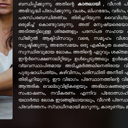
ബന്ധിപ്പിക്കുന്നു. അതിന്റെ
കാതലായി
, വീഗൻ പ്
അഭിവൃദ്ധി പ്രാപിക്കുന്നു. വംശം, ലിംഗഭേദം, വർഗം
പരസ്പരബന്ധിതത്വം തിരിച്ചറിയുന്ന വൈവിധ്
ഒരുമിച്ച് കൊണ്ടുവരുന്നു, അത് മനുഷ്യരെ
അടിത്തട്ടിലുള്ള ശ്രമങ്ങളും പരസ്പര സഹായ
ഡിജിറ്റൽ ആക്ടിവിസവും വരെ, സമൂഹം വിശാല
സൃഷ്ടിക്കുന്നു, അതേസമയം ഒരു ഏകീകൃത ലക്ഷ്യ
സുസ്ഥിരവുമായ ലോകം. അതിന്റെ ഏറ്റവും ശക്
ഇന്റർസെക്ഷണാലിറ്റിയും ഉൾപ്പെടുത്തലും ഉൾക്ക
വ്യവസ്ഥാപിതമായ അടിച്ചമർത്തലിനെതിരായ വി
പുരുഷാധിപത്യം, കഴിവിസം, പരിസ്ഥിതി അനീതി എന
തിരിച്ചറിയുന്നു. ഈ വിഭാഗം പ്രസ്ഥാനത്തിന്റ
ആന്തരിക വെല്ലുവിളികളെയും അഭിലാഷങ്ങളെ
സംഭാഷണം, നവീകരണം എന്നിവ പ്രോത്സാഹിപ
യഥാർത്ഥ ലോക ഇടങ്ങളിലായാലും, വീഗൻ പ്രസ്
പ്രവർത്തനം സ്വാധീനമായി മാറുന്നു, കാരുണ്യം മാറ്