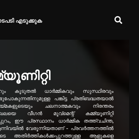
ടപടി എടുക്കുക
്യൂണിറ്റി
ിനും കൂടുതൽ ധാർമ്മികവും സുസ്ഥിരവും
ുപോകുന്നതിനുമുള്ള പങ്കിട്ട പ്രതിബദ്ധതയാൽ
്ടായ്മകളുടെയും ചലനാത്മകവും നിരന്തരം
ംഖലയെ വീഗൻ മൂവ്‌മെന്റ് കമ്മ്യൂണിറ്റി
്പുറം, ഈ പ്രസ്ഥാനം ധാർമ്മിക തത്ത്വചിന്ത,
എന്നിവയിൽ വേരൂന്നിയതാണ് - പ്രവർത്തനത്തിൽ
ൂടെ അതിർത്തികൾക്കപ്പുറത്തുള്ള ആളുകളെ