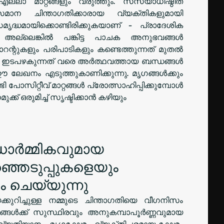
ല്ലാ മാറ്റങ്ങളും വരുത്തും. സസ്യാധിഷ്ഠിത
 സമാന ചിന്താഗതിക്കാരായ വ്യക്തികളുമായി
്ധമായിക്കൊണ്ടിരിക്കുകയാണ് - പ്രാദേശിക
അല്ലെങ്കിൽ പങ്കിട്ട പാചക അനുഭവങ്ങൾ
ന്റുകളും പരിപാടികളും കണ്ടെത്തുന്നത് മുതൽ
ും ഇടപഴകുന്നത് വരെ അർത്ഥവത്തായ ബന്ധങ്ങൾ
 ഈ ലേഖനം എടുത്തുകാണിക്കുന്നു. മൃഗങ്ങൾക്കും
ടി പോസിറ്റീവ് മാറ്റങ്ങൾ പ്രോത്സാഹിപ്പിക്കുമ്പോൾ
് ഒരുമിച്ച് സൃഷ്ടിക്കാൻ കഴിയും
ാർമ്മികവുമായ
ഞെടുപ്പുകളെയും
 ചെയ്യുന്നു
കുറിച്ചുള്ള നമ്മുടെ ചിന്താഗതിയെ വീഗനിസം
മങ്ങൾക്ക് സുസ്ഥിരവും അനുകമ്പാപൂർണ്ണവുമായ
വ്യതിയാനം, മൃഗക്ഷേമം, വ്യക്തിപരമായ ക്ഷേമം