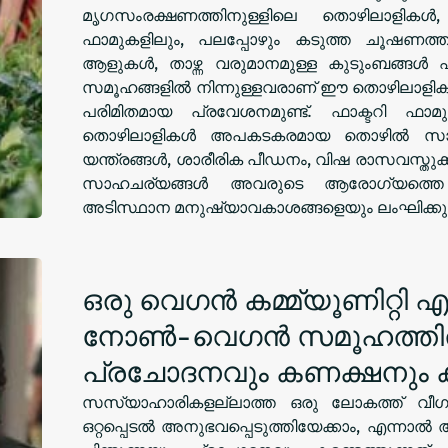
മൃഗസംരക്ഷണത്തിനുള്ളിലെ തൊഴിലാളികൾ,
ഫാമുകളിലും, പലപ്പോഴും കടുത്ത ചൂഷണത്തിന്
ആളുകൾ, താഴ്ന്ന വരുമാനമുള്ള കുടുംബങ്ങൾ എന
സമൂഹങ്ങളിൽ നിന്നുള്ളവരാണ് ഈ തൊഴിലാളിക
പരിമിതമായ പ്രവേശനമുണ്ട്. ഫാക്ടറി ഫാമുക
തൊഴിലാളികൾ അപകടകരമായ തൊഴിൽ സാഹ
യന്ത്രങ്ങൾ, ശാരീരിക പീഡനം, വിഷ രാസവസ്തുക
സാഹചര്യങ്ങൾ അവരുടെ ആരോഗ്യത്തെ അ
അടിസ്ഥാന മനുഷ്യാവകാശങ്ങളെയും ലംഘിക്കുന്
ഒരു വെഗൻ കമ്മ്യൂണിറ്റി എങ
നോൺ-വെഗൻ സമൂഹത്തിൽ
പ്രചോദനവും കണക്ഷനും ക
സസ്യാഹാരികളല്ലാത്ത ഒരു ലോകത്ത് വീഗൻ
ഒറ്റപ്പെടൽ അനുഭവപ്പെടുത്തിയേക്കാം, എന്നാൽ