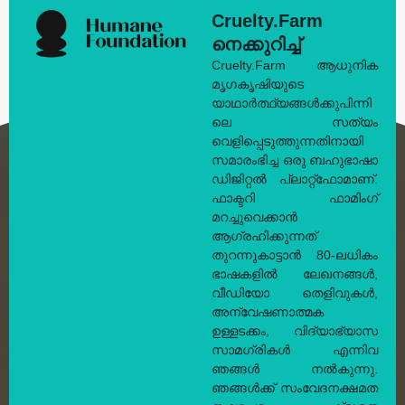
Cruelty.Farm
നെക്കുറിച്ച്
Cruelty.Farm ആധുനിക
മൃഗകൃഷിയുടെ
യാഥാർത്ഥ്യങ്ങൾക്കുപിന്നി
ലെ സത്യം
വെളിപ്പെടുത്തുന്നതിനായി
സമാരംഭിച്ച ഒരു ബഹുഭാഷാ
ഡിജിറ്റൽ പ്ലാറ്റ്‌ഫോമാണ്.
ഫാക്ടറി ഫാമിംഗ്
മറച്ചുവെക്കാൻ
ആഗ്രഹിക്കുന്നത്
തുറന്നുകാട്ടാൻ 80-ലധികം
ഭാഷകളിൽ ലേഖനങ്ങൾ,
വീഡിയോ തെളിവുകൾ,
അന്വേഷണാത്മക
ഉള്ളടക്കം, വിദ്യാഭ്യാസ
സാമഗ്രികൾ എന്നിവ
ഞങ്ങൾ നൽകുന്നു.
ഞങ്ങൾക്ക് സംവേദനക്ഷമത