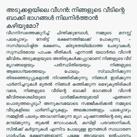
അടുക്കളയിലെ വീഗൻ: നിങ്ങളുടെ വീടിന്റെ
ബാക്കി ഭാഗങ്ങൾ നിലനിർത്താൻ
കഴിയുമോ?
വീഗനിസത്തെക്കുറിച്ച് ചിന്തിക്കുമ്പോൾ, നമ്മുടെ മനസ്സ്
പലപ്പോഴും നേരിട്ട് ഭക്ഷണത്തിലേക്ക് പോകുന്നു -
സസ്യാധിഷ്ഠിത ഭക്ഷണം, ക്രൂരതയില്ലാത്ത ചേരുവകൾ,
സുസ്ഥിരമായ പാചക രീതികൾ. എന്നാൽ യഥാർത്ഥ വീഗൻ
ജീവിതം അടുക്കളയുടെ അതിരുകൾക്കപ്പുറമാണ്. നിങ്ങളുടെ വീട്
മൃഗങ്ങളെയും പരിസ്ഥിതിയെയും നിങ്ങളുടെ
ആരോഗ്യത്തെയും പോലും സ്വാധീനിക്കുന്ന
തിരഞ്ഞെടുപ്പുകളാൽ നിറഞ്ഞിരിക്കുന്നു. നിങ്ങൾ ഇരിക്കുന്ന
ഫർണിച്ചറുകൾ മുതൽ നിങ്ങൾ കത്തിക്കുന്ന മെഴുകുതിരികൾ
വരെ, നിങ്ങളുടെ വീടിന്റെ ബാക്കി ഭാഗങ്ങൾ വീഗൻ
ജീവിതശൈലിയുടെ ധാർമ്മികതയുമായി എങ്ങനെ
പൊരുത്തപ്പെടും? അനുകമ്പയോടെ സജ്ജീകരിക്കൽ നമ്മുടെ
വീടുകളിലെ ഫർണിച്ചറുകളും അലങ്കാരങ്ങളും പലപ്പോഴും
നമ്മളിൽ പലരും അവഗണിക്കുന്ന മൃഗ ചൂഷണത്തിന്റെ ഒരു കഥ
മറയ്ക്കുന്നു. തുകൽ സോഫകൾ, കമ്പിളി പരവതാനികൾ,
സിൽക്ക് കർട്ടനുകൾ എന്നിവ പോലുള്ള ഇനങ്ങൾ സാധാരണ
ഗാർഹിക ഭക്ഷണങ്ങളാണ്, പക്ഷേ അവയുടെ ഉൽ‌പാദനം