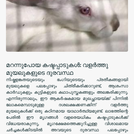
മറന്നുപോയ കഷ്ടപ്പാടുകൾ: വളർത്തു
മുയലുകളുടെ ദുരവസ്ഥ
നിഷ്കളങ്കതയുടെയും ഭംഗിയുടെയും പ്രതീകങ്ങളായി
മുയലുകളെ പലപ്പോഴും ചിത്രീകരിക്കാറുണ്ട്, ആശംസാ
കാർഡുകളും കുട്ടികളുടെ കഥാപുസ്തകങ്ങളും അലങ്കരിക്കുന്നു.
എന്നിരുന്നാലും, ഈ ആകർഷകമായ മുഖച്ഛായയ്ക്ക് പിന്നിൽ
ലോകമെമ്പാടുമുള്ള ദശലക്ഷക്കണക്കിന് വളർത്തു
മുയലുകൾക്ക് ഒരു കഠിനമായ യാഥാർത്ഥ്യമുണ്ട്. ലാഭത്തിന്റെ
പേരിൽ ഈ മൃഗങ്ങൾ വളരെയധികം കഷ്ടപ്പാടുകൾക്ക്
വിധേയരാകുന്നു, മൃഗക്ഷേമത്തെക്കുറിച്ചുള്ള വിശാലമായ
ചർച്ചകൾക്കിടയിൽ അവയുടെ ദുരവസ്ഥ പലപ്പോഴും