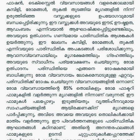
ഫാഷൻ, ടെക്സ്റ്റൈൽ വ്യവസായങ്ങൾ വളരെക്കാലമായി
കമ്പിളി, രോമങ്ങൾ, തുകൽ തുടങ്ങിയ മൃഗങ്ങളിൽ നിന്ന്
ഉരുത്തിരിഞ്ഞ വസ്തുക്കളുടെ ഉപയോഗവുമായി
ബന്ധപ്പെട്ടിരിക്കുന്നു. ഈ വസ്തുക്കൾ അവയുടെ ഈട്, ഊഷ്മളത,
ആഡംബരം എന്നിവയാൽ ആഘോഷിക്കപ്പെട്ടിട്ടുണ്ടെങ്കിലും,
അവയുടെ ഉത്പാദനം ഗണ്യമായ പാരിസ്ഥിതിക ആശങ്കകൾ
ഉയർത്തുന്നു. ഈ ലേഖനം കമ്പിളി, രോമങ്ങൾ, തുകൽ
എന്നിവയുടെ പാരിസ്ഥിതിക അപകടങ്ങൾ പരിശോധിക്കുന്നു,
ആവാസവ്യവസ്ഥയിലും മൃഗക്ഷേമത്തിലും ഗ്രഹത്തിലും
അവയുടെ സ്വാധീനം പര്യവേക്ഷണം ചെയ്യുന്നു. രോമ
ഉത്പാദനം പരിസ്ഥിതിയെ എങ്ങനെ ദോഷകരമായി
ബാധിക്കുന്നു രോമ വ്യവസായം ലോകമെമ്പാടുമുള്ള ഏറ്റവും
പരിസ്ഥിതിക്ക് ദോഷം ചെയ്യുന്ന വ്യവസായങ്ങളിൽ ഒന്നാണ്.
രോമ വ്യവസായത്തിന്റെ 85% തൊലികളും രോമ ഫാക്ടറി
ഫാമുകളിൽ വളർത്തുന്ന മൃഗങ്ങളിൽ നിന്നാണ് വരുന്നത്. ഈ
ഫാമുകൾ പലപ്പോഴും ഇടുങ്ങിയതും വൃത്തിഹീനവുമായ
സാഹചര്യങ്ങളിൽ ആയിരക്കണക്കിന് മൃഗങ്ങളെ
പാർപ്പിക്കുന്നു, അവിടെ അവയെ അവയുടെ തൊലികൾക്കായി
മാത്രം വളർത്തുന്നു. ഈ പ്രവർത്തനങ്ങളുടെ പാരിസ്ഥിതിക
ആഘാതങ്ങൾ കഠിനമാണ്, അതിന്റെ അനന്തരഫലങ്ങൾ
ഫാമുകളുടെ ഉടനടി ചുറ്റുപാടുകൾക്കപ്പുറത്തേക്ക്