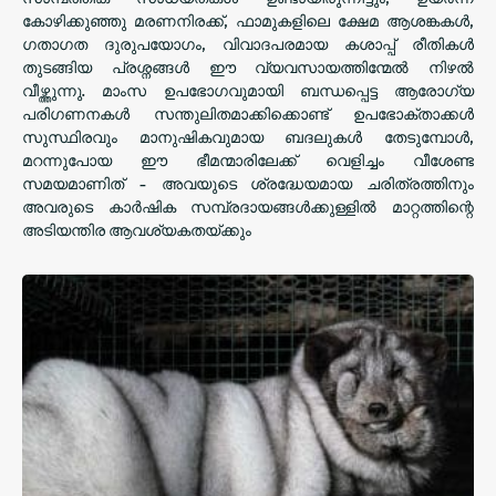
കോഴിക്കുഞ്ഞു മരണനിരക്ക്, ഫാമുകളിലെ ക്ഷേമ ആശങ്കകൾ,
ഗതാഗത ദുരുപയോഗം, വിവാദപരമായ കശാപ്പ് രീതികൾ
തുടങ്ങിയ പ്രശ്നങ്ങൾ ഈ വ്യവസായത്തിന്മേൽ നിഴൽ
വീഴ്ത്തുന്നു. മാംസ ഉപഭോഗവുമായി ബന്ധപ്പെട്ട ആരോഗ്യ
പരിഗണനകൾ സന്തുലിതമാക്കിക്കൊണ്ട് ഉപഭോക്താക്കൾ
സുസ്ഥിരവും മാനുഷികവുമായ ബദലുകൾ തേടുമ്പോൾ,
മറന്നുപോയ ഈ ഭീമന്മാരിലേക്ക് വെളിച്ചം വീശേണ്ട
സമയമാണിത് - അവയുടെ ശ്രദ്ധേയമായ ചരിത്രത്തിനും
അവരുടെ കാർഷിക സമ്പ്രദായങ്ങൾക്കുള്ളിൽ മാറ്റത്തിന്റെ
അടിയന്തിര ആവശ്യകതയ്ക്കും