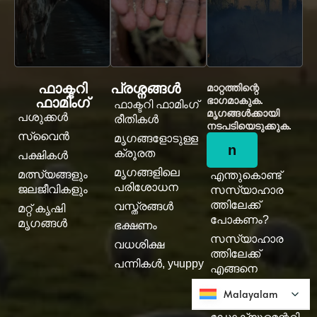
ഫാക്ടറി
പ്രശ്നങ്ങൾ
മാറ്റത്തിന്റെ
ഫാമിംഗ്
ഭാഗമാകുക.
ഫാക്ടറി ഫാമിംഗ്
മൃഗങ്ങൾക്കായി
പശുക്കൾ
രീതികൾ
നടപടിയെടുക്കുക.
സ്വൈൻ
മൃഗങ്ങളോടുള്ള
n
ക്രൂരത
പക്ഷികൾ
മൃഗങ്ങളിലെ
മത്സ്യങ്ങളും
എന്തുകൊണ്ട്
പരിശോധന
ജലജീവികളും
സസ്യാഹാര
ത്തിലേക്ക്
വസ്ത്രങ്ങൾ
മറ്റ് കൃഷി
പോകണം?
മൃഗങ്ങൾ
ഭക്ഷണം
സസ്യാഹാര
വധശിക്ഷ
ത്തിലേക്ക്
പന്നികൾ, учuppy
എങ്ങനെ
പോകാം?
Malayalam
Malayalam
വീഗൻ