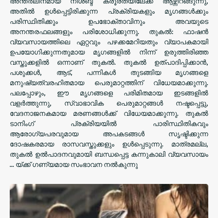
അന്തർലീനമായ നിശബ്ദ ക്രൂരതയിലേക്ക് ആഴ്ന്നിറങ്ങുന്നു,
അതിൽ ഉൾപ്പെട്ടിരിക്കുന്ന പ്രക്രിയകളും മൃഗങ്ങൾക്കും
പരിസ്ഥിതിക്കും ഉപഭോക്താവിനും അവയുടെ
അനന്തരഫലങ്ങളും പരിശോധിക്കുന്നു. തുകൽ: ഫാഷൻ
വ്യവസായത്തിലെ ഏറ്റവും പഴക്കമേറിയതും വ്യാപകമായി
ഉപയോഗിക്കുന്നതുമായ മൃഗങ്ങളിൽ നിന്ന് ഉരുത്തിരിഞ്ഞ
വസ്തുക്കളിൽ ഒന്നാണ് തുകൽ. തുകൽ ഉത്പാദിപ്പിക്കാൻ,
പശുക്കൾ, ആട്, പന്നികൾ തുടങ്ങിയ മൃഗങ്ങളെ
മനുഷ്യത്വരഹിതമായ പെരുമാറ്റത്തിന് വിധേയമാക്കുന്നു.
പലപ്പോഴും, ഈ മൃഗങ്ങളെ പരിമിതമായ ഇടങ്ങളിൽ
വളർത്തുന്നു, സ്വാഭാവിക പെരുമാറ്റങ്ങൾ നഷ്ടപ്പെട്ടു,
വേദനാജനകമായ മരണങ്ങൾക്ക് വിധേയമാക്കുന്നു. തുകൽ
ടാനിംഗ് പ്രക്രിയയിൽ പാരിസ്ഥിതികവും
ആരോഗ്യപരവുമായ അപകടങ്ങൾ സൃഷ്ടിക്കുന്ന
ദോഷകരമായ രാസവസ്തുക്കളും ഉൾപ്പെടുന്നു. മാത്രമല്ല,
തുകൽ ഉൽപാദനവുമായി ബന്ധപ്പെട്ട കന്നുകാലി വ്യവസായം
... യ്ക്ക് ഗണ്യമായ സംഭാവന നൽകുന്നു