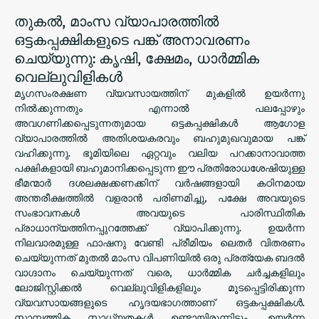
തുകൽ, മാംസ വ്യാപാരത്തിൽ
ഒട്ടകപ്പക്ഷികളുടെ പങ്ക് അനാവരണം
ചെയ്യുന്നു: കൃഷി, ക്ഷേമം, ധാർമ്മിക
വെല്ലുവിളികൾ
മൃഗസംരക്ഷണ വ്യവസായത്തിന് മുകളിൽ ഉയർന്നു
നിൽക്കുന്നതും എന്നാൽ പലപ്പോഴും
അവഗണിക്കപ്പെടുന്നതുമായ ഒട്ടകപ്പക്ഷികൾ ആഗോള
വ്യാപാരത്തിൽ അതിശയകരവും ബഹുമുഖവുമായ പങ്ക്
വഹിക്കുന്നു. ഭൂമിയിലെ ഏറ്റവും വലിയ പറക്കാനാവാത്ത
പക്ഷികളായി ബഹുമാനിക്കപ്പെടുന്ന ഈ പ്രതിരോധശേഷിയുള്ള
ഭീമന്മാർ ദശലക്ഷക്കണക്കിന് വർഷങ്ങളായി കഠിനമായ
അന്തരീക്ഷത്തിൽ വളരാൻ പരിണമിച്ചു, പക്ഷേ അവയുടെ
സംഭാവനകൾ അവയുടെ പാരിസ്ഥിതിക
പ്രാധാന്യത്തിനപ്പുറത്തേക്ക് വ്യാപിക്കുന്നു. ഉയർന്ന
നിലവാരമുള്ള ഫാഷനു വേണ്ടി പ്രീമിയം ലെതർ വിതരണം
ചെയ്യുന്നത് മുതൽ മാംസ വിപണിയിൽ ഒരു പ്രത്യേക ബദൽ
വാഗ്ദാനം ചെയ്യുന്നത് വരെ, ധാർമ്മിക ചർച്ചകളിലും
ലോജിസ്റ്റിക്കൽ വെല്ലുവിളികളിലും മൂടപ്പെട്ടിരിക്കുന്ന
വ്യവസായങ്ങളുടെ ഹൃദയഭാഗത്താണ് ഒട്ടകപ്പക്ഷികൾ.
സാമ്പത്തിക സാധ്യതകൾ ഉണ്ടായിരുന്നിട്ടും, ഉയർന്ന