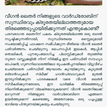
വീഗൻ ലെതർ നിങ്ങളുടെ വാർഡ്രോബിന്
സുസ്ഥിരവും ക്രൂരതയില്ലാത്തതുമായ
തിരഞ്ഞെടുപ്പായിരിക്കുന്നത് എന്തുകൊണ്ട്?
പരമ്പരാഗത ലെതറിന് പകരം ക്രൂരതയില്ലാത്ത ഒരു ബദൽ
സൃഷ്ടിക്കുന്നതിനായി, സുസ്ഥിരതയെ സ്റ്റൈലുമായി
സംയോജിപ്പിച്ച്, ഫാഷനെ സമീപിക്കുന്ന രീതിയെ വീഗൻ ലെതർ
പരിവർത്തനം ചെയ്യുന്നു. പൈനാപ്പിൾ ഇലകൾ, ആപ്പിൾ
തൊലികൾ, പുനരുപയോഗിച്ച പ്ലാസ്റ്റിക്കുകൾ തുടങ്ങിയ
നൂതന വസ്തുക്കളിൽ നിന്ന് നിർമ്മിച്ച ഈ പരിസ്ഥിതി സൗഹൃദ
ഓപ്ഷൻ, ഗുണനിലവാരത്തിലോ രൂപകൽപ്പനയിലോ വിട്ടുവീഴ്ച
ചെയ്യാതെ പരിസ്ഥിതി ആഘാതം കുറയ്ക്കുന്നു. കൂടുതൽ
ബ്രാൻഡുകൾ സ്ലീക്ക് ഹാൻഡ്‌ബാഗുകൾ മുതൽ
ഈടുനിൽക്കുന്ന പാദരക്ഷകൾ വരെ വീഗൻ ലെതർ
സ്വീകരിക്കുന്നതോടെ, ഈ ധാർമ്മിക തിരഞ്ഞെടുപ്പ്
നിലനിൽക്കുമെന്ന് വ്യക്തമാവുകയാണ്. വീഗൻ ലെതറിലേക്ക്
മാറുന്നത് നിങ്ങളുടെ വാർഡ്രോബിനെ എങ്ങനെ
ഉയർത്തുമെന്ന് കണ്ടെത്തൂ, അതേസമയം ഒരു പച്ചപ്പുള്ള
ഭാവിയെ പിന്തുണയ്ക്കുകയും ചെയ്യുന്നു