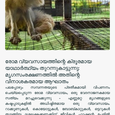
രോമ വ്യവസായത്തിന്റെ ക്രൂരമായ
യാഥാർത്ഥ്യം തുറന്നുകാട്ടുന്നു:
മൃഗസംരക്ഷണത്തിൽ അതിന്റെ
വിനാശകരമായ ആഘാതം
പലപ്പോഴും സമ്പന്നതയുടെ പ്രതീകമായി വിപണനം
ചെയ്യപ്പെടുന്ന രോമ വ്യവസായം, ഒരു വേദനാജനകമായ
സത്യം മറച്ചുവെക്കുന്നു - എണ്ണമറ്റ മൃഗങ്ങളുടെ
കഷ്ടപ്പാടുകളിൽ അധിഷ്ഠിതമായ ഒരു വ്യവസായം.
റാക്കൂണുകൾ, കൊയോട്ടുകൾ, ബോബ്‌കാറ്റുകൾ, ഒട്ടറുകൾ
തുടങ്ങിയ ദശലക്ഷക്കണക്കിന് ജീവികൾ ഫാഷന്റെ പേരിൽ