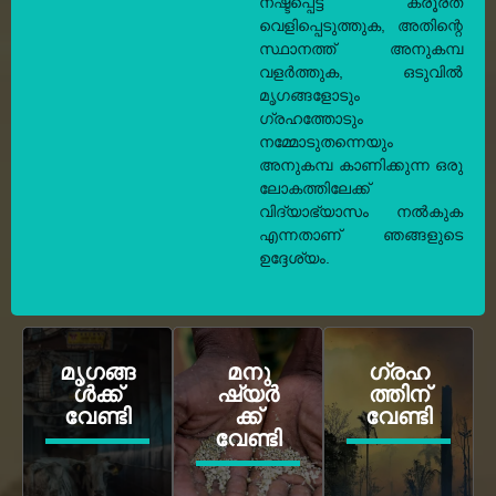
നഷ്ടപ്പെട്ട ക്രൂരത
വെളിപ്പെടുത്തുക, അതിന്റെ
സ്ഥാനത്ത് അനുകമ്പ
വളർത്തുക, ഒടുവിൽ
മൃഗങ്ങളോടും
ഗ്രഹത്തോടും
നമ്മോടുതന്നെയും
അനുകമ്പ കാണിക്കുന്ന ഒരു
ലോകത്തിലേക്ക്
വിദ്യാഭ്യാസം നൽകുക
എന്നതാണ് ഞങ്ങളുടെ
ഉദ്ദേശ്യം.
മൃഗങ്ങ
മനു
ഗ്രഹ
ൾക്ക്
ഷ്യർ
ത്തിന്
വേണ്ടി
ക്ക്
വേണ്ടി
വേണ്ടി