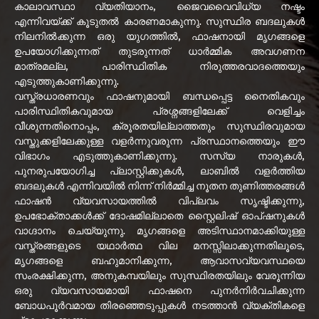
കാലാവസ്ഥാ വ്യതിയാനം, ജൈവവൈവിധ്യ നഷ്ടം
എന്നിവയ്ക്ക് കൂടുതൽ കാരണമാകുന്നു. സുസ്ഥിര ബദലുകൾ
നിലനിൽക്കുന്ന ഒരു യുഗത്തിൽ, ഫാഷനായി മൃഗങ്ങളെ
ഉപയോഗിക്കുന്നത് തുടരുന്നത് ധാർമ്മിക അവഗണന
മാത്രമല്ല, പാരിസ്ഥിതിക നിരുത്തരവാദത്തെയും
എടുത്തുകാണിക്കുന്നു.
വസ്ത്രധാരണവും ഫാഷനുമായി ബന്ധപ്പെട്ട നൈതികവും
പാരിസ്ഥിതികവുമായ പ്രശ്നങ്ങളിലേക്ക് വെളിച്ചം
വീശുന്നതിനൊപ്പം, ക്രൂരതയില്ലാത്തതും സുസ്ഥിരവുമായ
വസ്തുക്കളിലേക്കുള്ള വളർന്നുവരുന്ന പ്രസ്ഥാനത്തെയും ഈ
വിഭാഗം എടുത്തുകാണിക്കുന്നു. സസ്യ നാരുകൾ,
പുനരുപയോഗിച്ച പ്ലാസ്റ്റിക്കുകൾ, ലാബിൽ വളർത്തിയ
ബദലുകൾ എന്നിവയിൽ നിന്ന് നിർമ്മിച്ച നൂതന തുണിത്തരങ്ങൾ
ഫാഷൻ വ്യവസായത്തിൽ വിപ്ലവം സൃഷ്ടിക്കുന്നു,
ഉപഭോക്താക്കൾക്ക് ദോഷമില്ലാതെ സ്റ്റൈലിഷ് ഓപ്ഷനുകൾ
വാഗ്ദാനം ചെയ്യുന്നു. മൃഗങ്ങളെ അടിസ്ഥാനമാക്കിയുള്ള
വസ്ത്രങ്ങളുടെ യഥാർത്ഥ വില മനസ്സിലാക്കുന്നതിലൂടെ,
മൃഗങ്ങളെ ബഹുമാനിക്കുന്ന, ആവാസവ്യവസ്ഥയെ
സംരക്ഷിക്കുന്ന, അനുകമ്പയിലും സുസ്ഥിരതയിലും വേരൂന്നിയ
ഒരു വ്യവസായമായി ഫാഷനെ പുനർനിർവചിക്കുന്ന
ബോധപൂർവമായ തിരഞ്ഞെടുപ്പുകൾ നടത്താൻ വ്യക്തികളെ