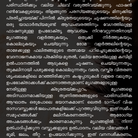
പരിസ്ഥിതിക്കും വലിയ ചിലവ് വരുത്തിവയ്ക്കുന്നു. ഫാഷൻ
റൺവേകളുടെയും തിളങ്ങുന്ന പരസ്യങ്ങളുടെയും മിനുക്കിയ
പ്രതിച്ഛായയ്ക്ക് പിന്നിൽ ക്രൂരതയുടെയും ചൂഷണത്തിന്റെയും
ഒരു യാഥാർത്ഥ്യമുണ്ട്: ആഡംബരത്തിനും വേഗത്തിലുള്ള
ഫാഷനുമുള്ള ഉപഭോക്തൃ ആവശ്യം നിറവേറ്റുന്നതിനായി
മൃഗങ്ങളെ വളർത്തുകയും, ഒതുക്കി നിർത്തുകയും,
കൊല്ലുകയും ചെയ്യുന്നു. രോമ വളർത്തലിന്റെയും,
താഴേക്കുള്ള ഫലിതങ്ങളുടെ തത്സമയ പറിച്ചെടുക്കലിന്റെയും
വേദനാജനകമായ പ്രക്രിയ മുതൽ, വലിയ തോതിലുള്ള കമ്പിളി
ഉൽപാദനത്തിൽ ആടുകളെ ചൂഷണം ചെയ്യുന്നതും,
തുകലിനായി പശുക്കളെ കൊല്ലുന്നതും വരെ, വസ്ത്ര വിതരണ
ശൃംഖലകളിലെ മറഞ്ഞിരിക്കുന്ന കഷ്ടപ്പാടുകൾ വളരെ വലുതും
ഉപഭോക്താക്കൾക്ക് കാണാത്തതുമാണ്. മൃഗങ്ങളോടുള്ള
നേരിട്ടുള്ള ക്രൂരതയ്‌ക്കപ്പുറം, മൃഗങ്ങളെ
അടിസ്ഥാനമാക്കിയുള്ള തുണിത്തരങ്ങളുടെ പാരിസ്ഥിതിക
ആഘാതം ഒരുപോലെ ഭയാനകമാണ്. ലെതർ ടാനിംഗ് വിഷ
രാസവസ്തുക്കൾ ജലപാതകളിലേക്ക് പുറത്തുവിടുന്നു, ഇത് സമീപ
സമൂഹങ്ങൾക്ക് മലിനീകരണത്തിനും ആരോഗ്യ
അപകടങ്ങൾക്കും കാരണമാകുന്നു. മൃഗങ്ങളിൽ നിന്ന്
ഉത്പാദിപ്പിക്കുന്ന വസ്തുക്കളുടെ ഉത്പാദനം വലിയ വിഭവങ്ങൾ -
ഭൂമി, ജലം, തീറ്റ - ഉപയോഗിക്കുന്നു, ഇത് വനനശീകരണം,