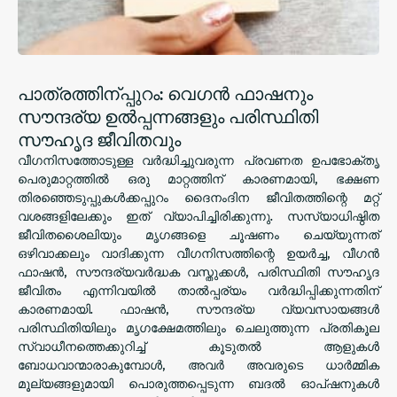
പാത്രത്തിന്‌പ്പുറം: വെഗൻ ഫാഷനും
സൗന്ദര്യ ഉൽപ്പന്നങ്ങളും പരിസ്ഥിതി
സൗഹൃദ ജീവിതവും
വീഗനിസത്തോടുള്ള വർദ്ധിച്ചുവരുന്ന പ്രവണത ഉപഭോക്തൃ
പെരുമാറ്റത്തിൽ ഒരു മാറ്റത്തിന് കാരണമായി, ഭക്ഷണ
തിരഞ്ഞെടുപ്പുകൾക്കപ്പുറം ദൈനംദിന ജീവിതത്തിന്റെ മറ്റ്
വശങ്ങളിലേക്കും ഇത് വ്യാപിച്ചിരിക്കുന്നു. സസ്യാധിഷ്ഠിത
ജീവിതശൈലിയും മൃഗങ്ങളെ ചൂഷണം ചെയ്യുന്നത്
ഒഴിവാക്കലും വാദിക്കുന്ന വീഗനിസത്തിന്റെ ഉയർച്ച, വീഗൻ
ഫാഷൻ, സൗന്ദര്യവർദ്ധക വസ്തുക്കൾ, പരിസ്ഥിതി സൗഹൃദ
ജീവിതം എന്നിവയിൽ താൽപ്പര്യം വർദ്ധിപ്പിക്കുന്നതിന്
കാരണമായി. ഫാഷൻ, സൗന്ദര്യ വ്യവസായങ്ങൾ
പരിസ്ഥിതിയിലും മൃഗക്ഷേമത്തിലും ചെലുത്തുന്ന പ്രതികൂല
സ്വാധീനത്തെക്കുറിച്ച് കൂടുതൽ ആളുകൾ
ബോധവാന്മാരാകുമ്പോൾ, അവർ അവരുടെ ധാർമ്മിക
മൂല്യങ്ങളുമായി പൊരുത്തപ്പെടുന്ന ബദൽ ഓപ്ഷനുകൾ