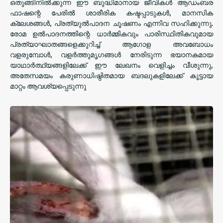
ഒതുങ്ങിനിൽക്കുന്ന ഈ ബുദ്ധിമാനായ ജീവികൾ ആഡംബര
ഫാഷന്റെ പേരിൽ ശാരീരിക കഷ്ടപ്പാടുകൾ, മാനസിക
ക്ലേശങ്ങൾ, പ്രത്യുൽപാദന ചൂഷണം എന്നിവ സഹിക്കുന്നു.
രോമ ഉൽപാദനത്തിന്റെ ധാർമ്മികവും പാരിസ്ഥിതികവുമായ
പ്രത്യാഘാതങ്ങളെക്കുറിച്ച് ആഗോള അവബോധം
വളരുമ്പോൾ, വളർത്തുമൃഗങ്ങൾ നേരിടുന്ന ഭയാനകമായ
യാഥാർത്ഥ്യങ്ങളിലേക്ക് ഈ ലേഖനം വെളിച്ചം വീശുന്നു,
അതേസമയം കരുണാധിഷ്ഠിതമായ ബദലുകളിലേക്ക് കൂട്ടായ
മാറ്റം ആവശ്യപ്പെടുന്നു