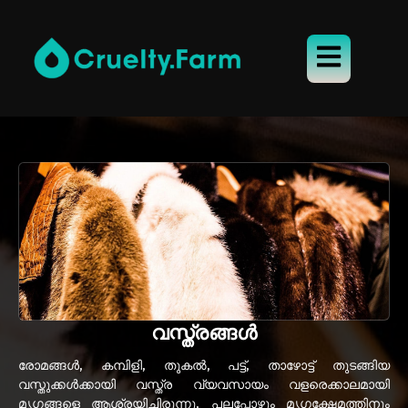
വസ്ത്രങ്ങൾ
രോമങ്ങൾ, കമ്പിളി, തുകൽ, പട്ട്, താഴോട്ട് തുടങ്ങിയ
വസ്തുക്കൾക്കായി വസ്ത്ര വ്യവസായം വളരെക്കാലമായി
മൃഗങ്ങളെ ആശ്രയിച്ചിരുന്നു, പലപ്പോഴും മൃഗക്ഷേമത്തിനും