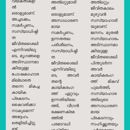
വ്യക്തികളി
അത്‌ലറ്റുമാരി
അത്‌ലറ്റും
ൽ
ൽ
ജീവിതകാലം
ഒരാളുമാണ്.
ഒരാളുമാണ്.
മുഴുവൻ
അച്ചടക്കം,
അസാധാരണ
സസ്യാഹാരി
സമർപ്പണം,
മായ
യുമാണ്.
സസ്യാധിഷ്ഠി
സമർപ്പണം,
ജനനം മുതൽ
ത
ഉന്നതതല
സസ്യാഹാരം
ജീവിതശൈലി
പരിശീലനം,
അടിസ്ഥാനമാ
എന്നിവയിലൂ
സസ്യാധിഷ്ഠി
ക്കിയുള്ള
ടെ, മൃഗങ്ങളെ
ത
ജീവിതശൈലി
അടിസ്ഥാനമാ
ജീവിതശൈലി
പിന്തുടർന്ന
ക്കിയുള്ള
എന്നിവയിലൂ
അവർ
പോഷകാഹാര
ടെ, അവർ
കായികരംഗ
മില്ലാതെ
തന്റെ
ത്ത് മികവ്
തന്നെ മികച്ച
കായികരംഗ
പുലർത്തി,
കായിക
ത്ത് ഏറ്റവും
സസ്യാഹാര
പ്രകടനം
ഉന്നതിയിലെ
ത്തിലൂടെ
കൈവരിക്കാ
ത്തി, വീഗൻ
അസാധാരണ
നാകുമെന്ന്
ഭക്ഷണക്രമ
മായ
അദ്ദേഹം
ത്തിൽ
പ്രകടനവും
തെളിയിച്ചിട്ടു
പരമാവധി
സഹിഷ്ണുതയും
ണ്ട്.
ശക്തിയും
പൂർണ്ണമായും