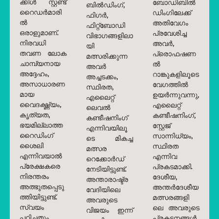
ക്കിൾ സ്റ്റണ്ട്
ബോഡിബിൽ
ബിൽഡിംഗ്,
റൈഡർമാരി
ഡിംഗിലേക്ക്
ഫിഗർ,
ൽ
അതിവേഗം
ഫിറ്റ്‌ബോഡി
ഒരാളുമാണ്.
പ്രവേശിച്ച
വിഭാഗങ്ങളിലാ
നിരവധി
അവർ,
യി
തവണ ലോക
പ്രൊഫഷണ
മത്സരിക്കുന്ന
ചാമ്പ്യനായ
ൽ
അവർ
അദ്ദേഹം,
റാങ്കുകളിലൂടെ
അച്ചടക്കം,
അസാധാരണ
വേഗത്തിൽ
സ്ഥിരത,
മായ
ഉയർന്നുവന്നു,
എലൈറ്റ്
വൈദഗ്ദ്ധ്യം,
എലൈറ്റ്
ലെവൽ
കൃത്യത,
കണ്ടീഷനിംഗ്,
കണ്ടീഷനിംഗ്
ഭയമില്ലാത്ത
സ്റ്റേജ്
എന്നിവയിലൂ
റൈഡിംഗ്
സാന്നിധ്യം,
ടെ മികച്ച
ശൈലി
സ്ഥിരത
മത്സര
എന്നിവയാൽ
എന്നിവ
റെക്കോർഡ്
പ്രേക്ഷകരെ
പ്രകടമാക്കി.
നേടിയിട്ടുണ്ട്.
നിരന്തരം
ദേശീയ,
അന്താരാഷ്ട്ര
അത്ഭുതപ്പെടു
അന്തർദേശീയ
വേദിയിലെ
ത്തിയിട്ടുണ്ട്.
മത്സരങ്ങളി
അവരുടെ
സ്വയം
ലെ അവരുടെ
വിജയം ഇന്ന്
പഠിച്ചതും
പ്രകടനങ്ങൾ