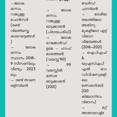
→ലോക
വേൾഡ്
ഒന്നാം
ചാമ്പ്യൻ
→ ലോക
റാങ്കുള്ള
→ ദേശീയ
ഒന്നാം
ഫെൻസർ
തലത്തിലോ
റാങ്കുള്ള
(രണ്ട്
അതിനു
ഓട്ടക്കാരൻ
വ്യത്യസ്ത
മുകളിലോ എട്ട്
(പ്രായപരിധി)
കാലഘട്ടങ്ങൾ
വിഭാഗ
→ ലോക
)
വിജയങ്ങൾ
റെക്കോർഡ്
→ ലോക
(2016–2021)
ഉടമ - ഹാഫ്
ഒന്നാം
→ ഐപിഎഫ്
മാരത്തൺ
സ്ഥാനം 2018-
&
(വയസ്സ് 90)
9 സീസണിലും
യുഎസ്എപി
→ 99
വീണ്ടും 2023
എൽ റോ
വയസ്സിൽ
ലും
ഡിവിഷനുകളി
മത്സര
→ രണ്ട് തവണ
ലെ
ഓട്ടക്കാരൻ
ഒളിമ്പ്യൻ
മത്സരാർത്ഥി
(2021)
(120
കിലോഗ്രാം
വിഭാഗം)
→ മറ്റ്
അന്താരാഷ്ട്ര