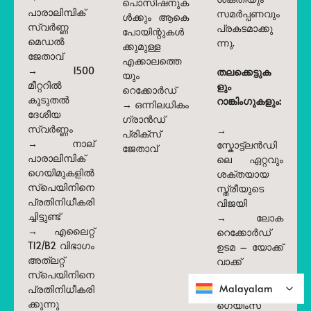
പൊസിഷനുക
പാരാലിമ്പിക്
സമർപ്പണവും
ൾക്കും ആകെ
സ്വർണ്ണ
പ്രകടമാക്കു
പോയിന്റുകൾ
മെഡൽ
ന്നു.
ക്കുമുള്ള
ജേതാവ്
എക്കാലത്തെ
→ 1500
തലക്കെട്ടുക
യും
മീറ്ററിൽ
ളും
റെക്കോർഡ്
കൂടുതൽ
റാങ്കിംഗുകളും:
→ ഒന്നിലധികം
ദേശീയ
ഗ്രാൻഡ്
സ്വർണ്ണം
→
പ്രിക്സ്
→ നാല്
സ്കോട്ട്ലൻഡി
ജേതാവ്
പാരാലിമ്പിക്
ലെ ഏറ്റവും
ഗെയിമുകളിൽ
ശക്തയായ
സ്പെയിനിനെ
സ്ത്രീയുടെ
പ്രതിനിധീകരി
വിജയി
ച്ചിട്ടുണ്ട്
→ ലോക
→ എലൈറ്റ്
റെക്കോർഡ്
T12/B2 വിഭാഗം
ഉടമ – യോക്ക്
അത്‌ലറ്റ്
വാക്ക്
സ്പെയിനിനെ
→
Malayalam
Malayalam
പ്രതിനിധീകരി
ഹൈലാൻഡ്
ക്കുന്നു
ഗെയിംസ്