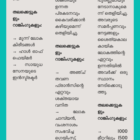
ഉന്നത
നേടാനാകുമെ
തലക്കെട്ടുക
പ്രകടനവും
ന്ന് തെളിയിച്ചു.
ളും
കൈവരിക്കാൻ
അവരുടെ
റാങ്കിംഗുകളും:
കഴിയുമെന്ന്
സമർപ്പണവും
തെളിയിച്ചു.
നേട്ടങ്ങളും
→ മൂന്ന് ലോക
ശൈത്യകാല
കിരീടങ്ങൾ
തലക്കെട്ടുക
കായിക
→ ഹാൾ ഓഫ്
ളും
ലോകത്തിന്റെ
ഫെയിമർ
റാങ്കിംഗുകളും:
ഏറ്റവും
→ സായുധ
ഉന്നതിയിൽ
സേനയുടെ
→ അഞ്ച്
അവർക്ക് ഒരു
ഇൻസ്ട്രക്ടർ
തവണ
സ്ഥാനം
ഫ്രാൻസിന്റെ
നേടിക്കൊടു
ഏറ്റവും
ത്തു.
ശക്തയായ
വനിത
തലക്കെട്ടുക
→ ലോക
ളും
ചാമ്പ്യൻ,
റാങ്കിംഗുകളും:
വംശനാശം
സംഭവിച്ച
→ 1000
ഗെയിംസ്,
മീറ്ററിലും 1500