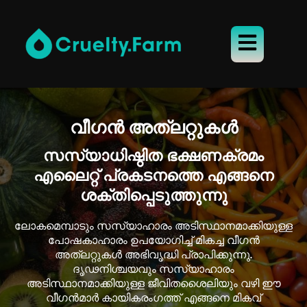
വീഗൻ അത്‌ലറ്റുകൾ
സസ്യാധിഷ്ഠിത ഭക്ഷണക്രമം
എലൈറ്റ് പ്രകടനത്തെ എങ്ങനെ
ശക്തിപ്പെടുത്തുന്നു
ലോകമെമ്പാടും സസ്യാഹാരം അടിസ്ഥാനമാക്കിയുള്ള
പോഷകാഹാരം ഉപയോഗിച്ച് മികച്ച വീഗൻ
അത്‌ലറ്റുകൾ അഭിവൃദ്ധി പ്രാപിക്കുന്നു.
ദൃഢനിശ്ചയവും സസ്യാഹാരം
അടിസ്ഥാനമാക്കിയുള്ള ജീവിതശൈലിയും വഴി ഈ
വീഗൻമാർ കായികരംഗത്ത് എങ്ങനെ മികവ്