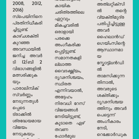
2008, 2012,
അത്‌ലറ്റിക്സി
കായിക
2016)
ൽ തന്റെ
ചരിത്രത്തിലെ
സ്‌പെയിനിനെ
വ്യക്തിമുദ്ര
ഏറ്റവും
പ്രതിനിധീകരി
പതിപ്പിച്ചിട്ടുള്ള
മികച്ചവരിൽ
ച്ചിട്ടുണ്ട്.
അവർ
ഒരാളായി
കാഴ്ചശക്തി
ഹൈലാൻഡ്
പരക്കെ
കുറഞ്ഞ
ഗെയിംസിന്റെ
അംഗീകരിക്ക
അവസ്ഥയിൽ
ആസ്ഥാനമാ
പ്പെട്ടിട്ടുണ്ട്.
ജനിച്ച അവർ
യ
സമാനതകളി
ടി 12/ബി 2
സ്കോട്ട്‌ലൻഡി
ല്ലാത്ത
വിഭാഗങ്ങളിൽ
ൽ
വൈദഗ്ദ്ധ്യം,
മത്സരിക്കുക
താമസിക്കുന്ന
ദൃഢനിശ്ചയം,
യും
തിനാൽ,
സ്ഥിരത
പാരാലിമ്പിക്
അവരുടെ
എന്നിവയാൽ,
സ്വർണ്ണം
ശക്തിക്കും
അദ്ദേഹം
നേടുന്നതുൾ
ദൃഢനിശ്ചയ
നിരവധി റേസ്
പ്പെടെ
ത്തിനും അവർ
വിജയങ്ങൾ
ട്രാക്കിൽ
പെട്ടെന്ന്
നേടിയിട്ടുണ്ട്,
ശ്രദ്ധേയമായ
അംഗീകാരം
കൂടാതെ ഏഴ്
വിജയം
നേടി,
തവണ
നേടുകയും
റെക്കോർഡുക
ഫോർമുല