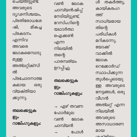
ചെയ്തിട്ടുണ്ട്.
ൾ തകർത്തു,
വൺ ലോക
അവരുടെ
കായികരംഗ
ചാമ്പ്യൻഷിപ്പ്
ദൃഢനിശ്ചയം,
ത്ത്
നേടിയിട്ടുണ്ട്,
പ്രതിരോധശേ
സാധ്യമായ
റേസിംഗിന്റെ
ഷി, മികച്ച
തിന്റെ
യഥാർത്ഥ
പ്രകടനം
പരിധികൾ
ഐക്കൺ
എന്നിവ
മറികടന്നു.
എന്ന
അവരെ
യോക്ക്
നിലയിൽ
ലോകമെമ്പാടു
വാക്കിൽ
തന്റെ
മുള്ള
ലോക
പാരമ്പര്യം
അത്‌ലറ്റിക്സി
റെക്കോർഡ്
ഉറപ്പിച്ചു.
ൽ
സ്ഥാപിക്കുന്ന
പ്രചോദനാത്മ
തുൾപ്പെടെയു
തലക്കെട്ടുക
കമായ ഒരു
ള്ള അവരുടെ
ളും
വ്യക്തിയാ
നേട്ടങ്ങൾ, ഒരു
റാങ്കിംഗുകളും:
ക്കുന്നു.
വീഗൻ
അത്‌ലറ്റ് എന്ന
→ ഏഴ് തവണ
തലക്കെട്ടുക
നിലയിൽ
ഫോർമുല
ളും
അവരുടെ
വൺ ലോക
റാങ്കിംഗുകളും:
അസാധാരണ
ചാമ്പ്യൻ
മായ
→ പോൾ
→
ശക്തിയും