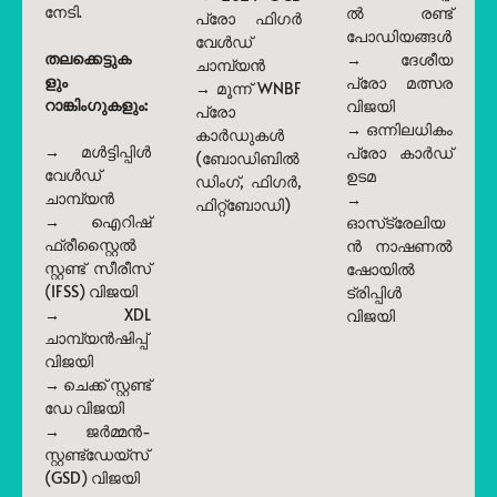
നേടി.
ൽ രണ്ട്
പ്രോ ഫിഗർ
പോഡിയങ്ങൾ
വേൾഡ്
തലക്കെട്ടുക
→ ദേശീയ
ചാമ്പ്യൻ
ളും
പ്രോ മത്സര
→ മൂന്ന് WNBF
റാങ്കിംഗുകളും:
വിജയി
പ്രോ
→ ഒന്നിലധികം
കാർഡുകൾ
→ മൾട്ടിപ്പിൾ
പ്രോ കാർഡ്
(ബോഡിബിൽ
വേൾഡ്
ഉടമ
ഡിംഗ്, ഫിഗർ,
ചാമ്പ്യൻ
→
ഫിറ്റ്ബോഡി)
→ ഐറിഷ്
ഓസ്‌ട്രേലിയ
ഫ്രീസ്റ്റൈൽ
ൻ നാഷണൽ
സ്റ്റണ്ട് സീരീസ്
ഷോയിൽ
(IFSS) വിജയി
ട്രിപ്പിൾ
→ XDL
വിജയി
ചാമ്പ്യൻഷിപ്പ്
വിജയി
→ ചെക്ക് സ്റ്റണ്ട്
ഡേ വിജയി
→ ജർമ്മൻ-
സ്റ്റണ്ട്ഡേയ്‌സ്
(GSD) വിജയി