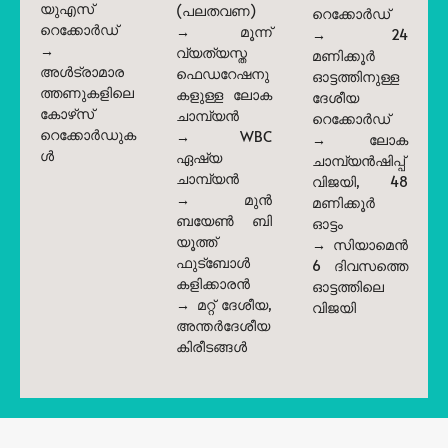
യുഎസ്
(പലതവണ)
റെക്കോർഡ്
റെക്കോർഡ്
→ മൂന്ന്
→ 24
→
വ്യത്യസ്ത
മണിക്കൂർ
അൾട്രാമാര
ഫെഡറേഷനു
ഓട്ടത്തിനുള്ള
ത്തണുകളിലെ
കളുള്ള ലോക
ദേശീയ
കോഴ്‌സ്
ചാമ്പ്യൻ
റെക്കോർഡ്
റെക്കോർഡുക
→ WBC
→ ലോക
ൾ
ഏഷ്യ
ചാമ്പ്യൻഷിപ്പ്
ചാമ്പ്യൻ
വിജയി, 48
→ മുൻ
മണിക്കൂർ
ബയേൺ ബി
ഓട്ടം
യൂത്ത്
→ സിയാമെൻ
ഫുട്ബോൾ
6 ദിവസത്തെ
കളിക്കാരൻ
ഓട്ടത്തിലെ
→ മറ്റ് ദേശീയ,
വിജയി
അന്തർദേശീയ
കിരീടങ്ങൾ