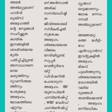
ത്തൺ
ണ് അൻസാൽ
സ്റ്റൻസ്
അത്‌ലറ്റുമാണ്
അരിക്.
ഓട്ടക്കാരനും
ഹാർവി
സസ്യാധിഷ്ഠി
ലോക ഒന്നാം
ലൂയിസ്.
ത
നമ്പർ
അദ്ദേഹത്തി
ജീവിതശൈലി
അത്‌ലറ്റുമാണ്
ന്റെ നേട്ടങ്ങൾ
സ്വീകരിച്ചതി
,
സഹിഷ്ണുത
നുശേഷം
അങ്ങേയറ്റ
കായിക
അദ്ദേഹം
ത്തെ മൾട്ടി-
ഇനങ്ങളിൽ
ശ്രദ്ധേയമായ
ഡേ
ശാശ്വതമായ
വിജയം
എൻഡുറൻസ്
മുദ്ര
നേടിയിട്ടുണ്ട്.
ഇവന്റുകളിൽ
പതിപ്പിച്ചിട്ടുണ്ട്.
സൂപ്പർ
അദ്ദേഹം
അസാധാരണ
വെൽറ്റർവെ
മികവ്
മായ
യ്റ്റ്
പുലർത്തുന്നു.
കരുത്തിനും
ഡിവിഷനിൽ
ശ്രദ്ധേയമായ
ദൃഢനിശ്ചയ
പോരാടുന്ന
വേഗതയിൽ
ത്തിനും
അദ്ദേഹം IBF
വലിയ
പേരുകേട്ട
യൂറോപ്യൻ
ദൂരങ്ങൾ
അദ്ദേഹം,
ചാമ്പ്യൻഷിപ്പ്
താണ്ടിക്കൊണ്ട്
ലോകത്തിലെ
, WBF വേൾഡ്
, അദ്ദേഹം
ഏറ്റവും
ചാമ്പ്യൻഷിപ്പ്
ഒന്നിലധികം