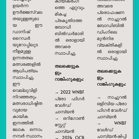
കായികരംഗ
ഉയർന്ന
അവരെ
ത്തെ ഏറ്റവും
ഊർജ്ജസ്വല
പ്രൊഫഷണ
മികച്ച
തയുള്ളതുമാ
ൽ നാച്ചുറൽ
പ്രകൃതിദത്ത
യ ഈ
ബോഡിബിൽ
ബോഡി
ഡാനിഷ്
ഡിംഗിലെ
ബിൽഡർമാരി
റൈഡർ
മുൻനിര
ൽ ഒരാളായി
യൂറോപ്പിലുട
വ്യക്തികളി
അവരെ
നീളമുള്ള
ൽ ഒരാളായി
സ്ഥാപിച്ചു.
ഉന്നതതല
സ്ഥാപിച്ചു.
മത്സരങ്ങളിൽ
തലക്കെട്ടുക
ആധിപത്യം
തലക്കെട്ടുക
ളും
സ്ഥാപിച്ചു,
ളും
റാങ്കിംഗുകളും:
ഈ
റാങ്കിംഗുകളും:
വെല്ലുവിളി
→ 2022 WNBF
നിറഞ്ഞതും
→ നാച്ചുറൽ
പ്രോ ഫിഗർ
മത്സരാധിഷ്ഠിത
ഒളിമ്പിയ പ്രോ
വേൾഡ്
വുമായ
ഫിഗർ വേൾഡ്
ചാമ്പ്യൻ
കായിക
ചാമ്പ്യൻ
→ ഒറിഗോൺ
ഇനത്തിൽ
→ WNBF
സ്റ്റേറ്റ്
ലോക ഒന്നാം
വേൾഡ്
ചാമ്പ്യൻ
നമ്പർ സ്ഥാനം
ചാമ്പ്യൻഷിപ്പി
→ 2024 OCB