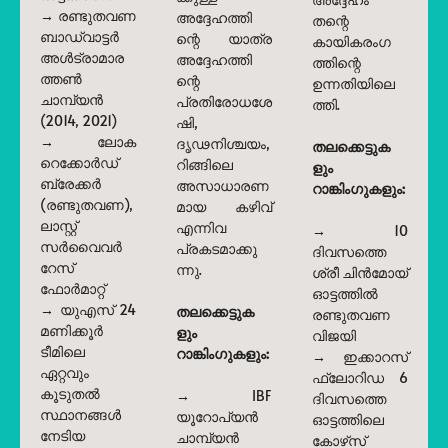
→ രണ്ടുതവണ
അദ്ദേഹത്തി
തന്റെ
ബാഡ്‌വാട്ടർ
ന്റെ യാത്ര
കായികരംഗ
അൾട്രാമാര
അദ്ദേഹത്തി
ത്തിന്റെ
ത്തൺ
ന്റെ
ഉന്നതിയിലെ
ചാമ്പ്യൻ
പ്രതിരോധശേ
ത്തി.
(2014, 2021)
ഷി,
→ ലോക
ദൃഢനിശ്ചയം,
തലക്കെട്ടുക
റെക്കോർഡ്
റിങ്ങിലെ
ളും
ബ്രേക്കർ
അസാധാരണ
റാങ്കിംഗുകളും:
(രണ്ടുതവണ),
മായ കഴിവ്
ലാസ്റ്റ്
എന്നിവ
→ 10
സർവൈവർ
പ്രകടമാക്കു
ദിവസത്തെ
റേസ്
ന്നു.
ശ്രീ ചിൻമോയ്
ഫോർമാറ്റ്
ഓട്ടത്തിൽ
→ യുഎസ് 24
തലക്കെട്ടുക
രണ്ടുതവണ
മണിക്കൂർ
ളും
വിജയി
ടീമിലെ
റാങ്കിംഗുകളും:
→ ഇക്കാറസ്
ഏറ്റവും
ഫ്ലോറിഡ 6
കൂടുതൽ
→ IBF
ദിവസത്തെ
സ്ഥാനങ്ങൾ
യൂറോപ്യൻ
ഓട്ടത്തിലെ
നേടിയ
ചാമ്പ്യൻ
കോഴ്‌സ്