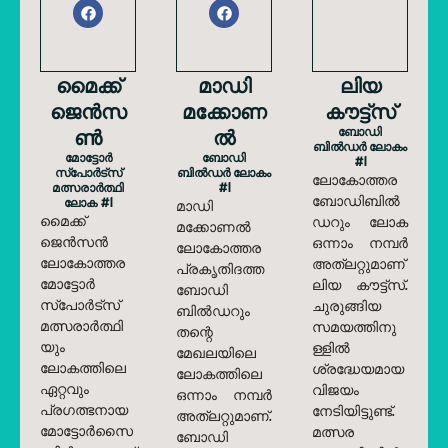
മൈക്ക്
മാഡി
ലിയ
ജെൻസ
മക്കോണ
കൗട്ട്സ്
ൺ
ൽ
ബോഡി
ബിൽഡർ ലോകം
മോട്ടോർ
ബോഡി
#1
സ്പോർട്സ്
ബിൽഡർ ലോകം
ലോകോത്തര
മത്സരാർത്ഥി
#1
ബോഡിബിൽ
ലോക #1
മാഡി
മൈക്ക്
ഡറും ലോക
മക്കോണൽ
ജെൻസൻ
ഒന്നാം നമ്പർ
ലോകോത്തര
ലോകോത്തര
അത്‌ലറ്റുമാണ്
പ്രകൃതിദത്ത
മോട്ടോർ
ലിയ കൗട്ട്സ്.
ബോഡി
സ്പോർട്സ്
ചുരുങ്ങിയ
ബിൽഡറും
മത്സരാർത്ഥി
സമയത്തിനു
തന്റെ
യും
ള്ളിൽ
മേഖലയിലെ
ലോകത്തിലെ
ശ്രദ്ധേയമായ
ലോകത്തിലെ
ഏറ്റവും
വിജയം
ഒന്നാം നമ്പർ
പ്രഗത്ഭനായ
നേടിയിട്ടുണ്ട്.
അത്‌ലറ്റുമാണ്.
മോട്ടോർസൈ
മത്സര
ബോഡി