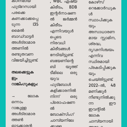
കഠിനമായ
, WBC ഏഷ്യ
കോഴ്‌സ്
ഫുട്‌റേസായി
കിരീടം, BDB
റെക്കോർഡുക
പരക്കെ
ഇന്റർനാഷണ
ൾ
കണക്കാക്കപ്പെ
ൽ ജർമ്മൻ
സ്ഥാപിക്കുക
ടുന്ന 135
കിരീടം
യും
മൈൽ
എന്നിവയുൾ
അസാധാരണ
ബാഡ്‌വാട്ടർ
പ്പെടെ
മായ സ്റ്റാമിന,
അൾട്രാമാര
നിരവധി
ശ്രദ്ധ,
ത്തണിൽ
കിരീടങ്ങൾ
ദൃഢനിശ്ചയം
രണ്ടുതവണ
നേടിയിട്ടുണ്ട്.
എന്നിവ
വിജയിച്ചിട്ടുണ്ട്.
ബയേണിന്റെ
സ്ഥിരമായി
ബി യൂത്ത്
പ്രകടിപ്പിക്കുക
തലക്കെട്ടുക
ടീമിലെ ഒരു
യും
ളും
യുവ
ചെയ്തിട്ടുണ്ട്.
റാങ്കിംഗുകളും:
ഫുട്ബോൾ
2022-ൽ, 48
കളിക്കാരനിൽ
മണിക്കൂർ
→ ലോക
നിന്ന് ഒരു
നീണ്ടുനിൽക്കു
ഒന്നാം
പ്രൊഫഷണ
ന്ന ഈ
റാങ്കുള്ള
ൽ
ഇവന്റിൽ
അൾട്രാമാര
ബോക്സിംഗ്
ലോക
ത്തൺ
ചാമ്പ്യനിലേ
ചാമ്പ്യനായി
ഓട്ടക്കാരൻ
ക്കുള്ള
അദ്ദേഹം