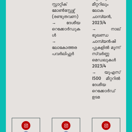
സ്റ്റാറ്റിക്
മീറ്ററിലും
മോൺസ്റ്റേഴ്സ്
ലോക
(രണ്ടുതവണ)
ചാമ്പ്യൻ,
→ ദേശീയ
2023/4
റെക്കോർഡുക
→ നാല്
ൾ
ഭൂഖണ്ഡ
→
ചാമ്പ്യൻഷി
ലോകോത്തര
പ്പുകളിൽ മൂന്ന്
പവർലിഫ്റ്റർ
സ്വർണ്ണ
മെഡലുകൾ
2023/4
→ യുഎസ്
1500 മീറ്ററിൽ
ദേശീയ
റെക്കോർഡ്
ഉടമ