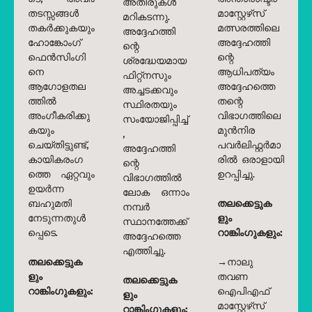
അതിരുകൾ
തടസ്സങ്ങൾ
മാസ്റ്റേഴ്‌സ്
മറികടന്നു.
തകർക്കുകയും
മത്സരത്തിലെ
അദ്ദേഹത്തി
ഹോങ്കോംഗ്
അദ്ദേഹത്തി
ന്റെ
ഫെൻസിംഗി
ന്റെ
ശ്രദ്ധേയമായ
നെ
ആധിപത്യം
ഫിറ്റ്നസും
ആഗോളതല
അദ്ദേഹത്തെ
അച്ചടക്കവും
ത്തിൽ
തന്റെ
സ്ഥിരതയും
അംഗീകരിക്കു
വിഭാഗത്തിലെ
സംയോജിപ്പിച്ച്
കയും
മുൻനിര
,
ചെയ്തിട്ടുണ്ട്,
പവർലിഫ്റ്റർമാ
അദ്ദേഹത്തി
കായികരംഗ
രിൽ ഒരാളായി
ന്റെ
ത്തെ ഏറ്റവും
ഉറപ്പിച്ചു.
വിഭാഗത്തിൽ
ഉയർന്ന
ലോക ഒന്നാം
ബഹുമതി
തലക്കെട്ടുക
നമ്പർ
നേടുന്നതുൾ
ളും
സ്ഥാനത്തേക്ക്
പ്പെടെ.
റാങ്കിംഗുകളും:
അദ്ദേഹത്തെ
എത്തിച്ചു.
തലക്കെട്ടുക
→നാലു
ളും
തവണ
തലക്കെട്ടുക
റാങ്കിംഗുകളും:
ഐപിഎഫ്
ളും
മാസ്റ്റേഴ്‌സ്
റാങ്കിംഗുകളും: