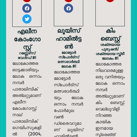
ലൂയിസ്
കിം
എലീന
ഹാമിൽട്ട
ബെസ്റ്റ്
കോംഗോ
ൺ
ശക്തയായ
സ്റ്റ്
പുരുഷൻ/
മോട്ടോർ
റണ്ണേഴ്‌സ്
ശക്തയായ സ്ത്രീ
സ്പോർട്സ്
വേൾഡ് #1
ലോകം #1
മത്സരാർത്ഥി
ലോകോത്തര
ലോകോത്തര
ലോക #1
ഓട്ടക്കാരിയും
നിലവാരമുള്ള
ലോകോത്തര
ലോക ഒന്നാം
ഒരു വനിതയും
മോട്ടോർ
നമ്പർ
ലോക ഒന്നാം
സ്പോർട്സ്
പാരാലിമ്പിക്
നമ്പർ
മത്സരാർത്ഥി
അത്‌ലറ്റുമാണ്
അത്‌ലറ്റുമാണ്
യും ലോക
എലീന
കിം ബെസ്റ്റ്.
ഒന്നാം നമ്പർ
കോംഗോസ്റ്റ്.
വെല്ലുവിളി
ഫോർമുല
നാല്
നിറഞ്ഞ
വൺ
പാരാലിമ്പിക്
കായിക
ഡ്രൈവറുമാ
ഗെയിംസുകളി
ഇനമായ
ണ് ലൂയിസ്
ൽ (2004,
സ്ട്രെങ്ത്
ഹാമിൽട്ടൺ,