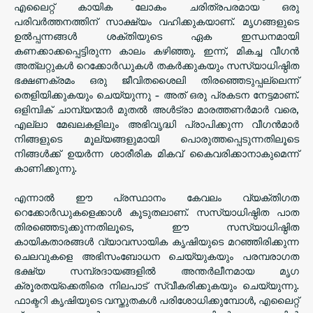
എലൈറ്റ് കായിക ലോകം ചരിത്രപരമായ ഒരു
പരിവർത്തനത്തിന് സാക്ഷ്യം വഹിക്കുകയാണ്. മൃഗങ്ങളുടെ
ഉൽപ്പന്നങ്ങൾ ശക്തിയുടെ ഏക ഇന്ധനമായി
കണക്കാക്കപ്പെട്ടിരുന്ന കാലം കഴിഞ്ഞു. ഇന്ന്, മികച്ച വീഗൻ
അത്‌ലറ്റുകൾ റെക്കോർഡുകൾ തകർക്കുകയും സസ്യാധിഷ്ഠിത
ഭക്ഷണക്രമം ഒരു ജീവിതശൈലി തിരഞ്ഞെടുപ്പല്ലെന്ന്
തെളിയിക്കുകയും ചെയ്യുന്നു - അത് ഒരു പ്രകടന നേട്ടമാണ്.
ഒളിമ്പിക് ചാമ്പ്യന്മാർ മുതൽ അൾട്രാ മാരത്തണർമാർ വരെ,
എല്ലാ മേഖലകളിലും അഭിവൃദ്ധി പ്രാപിക്കുന്ന വീഗൻമാർ
നിങ്ങളുടെ മൂല്യങ്ങളുമായി പൊരുത്തപ്പെടുന്നതിലൂടെ
നിങ്ങൾക്ക് ഉയർന്ന ശാരീരിക മികവ് കൈവരിക്കാനാകുമെന്ന്
കാണിക്കുന്നു.
എന്നാൽ ഈ പ്രസ്ഥാനം കേവലം വ്യക്തിഗത
റെക്കോർഡുകളെക്കാൾ കൂടുതലാണ്. സസ്യാധിഷ്ഠിത പാത
തിരഞ്ഞെടുക്കുന്നതിലൂടെ, ഈ സസ്യാധിഷ്ഠിത
കായികതാരങ്ങൾ വ്യാവസായിക കൃഷിയുടെ മറഞ്ഞിരിക്കുന്ന
ചെലവുകളെ അഭിസംബോധന ചെയ്യുകയും പരമ്പരാഗത
ഭക്ഷ്യ സമ്പ്രദായങ്ങളിൽ അന്തർലീനമായ മൃഗ
ക്രൂരതയ്‌ക്കെതിരെ നിലപാട് സ്വീകരിക്കുകയും ചെയ്യുന്നു.
ഫാക്ടറി കൃഷിയുടെ വസ്തുതകൾ പരിശോധിക്കുമ്പോൾ, എലൈറ്റ്