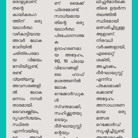
ഒരാളുമാണ്.
ലിഫ്റ്റർമാർക്കെ
ണ് മൈക്ക്
തന്റെ
തിരെ ഉയർന്ന
ഫ്രെമോണ്ട്.
കായികരംഗ
തലത്തിൽ
സാധ്യമായ
ത്തിന് ഒരു
സ്ഥിരമായി
തിന്റെ ഒരു
യഥാർത്ഥ
മത്സരിച്ചിട്ടുള്ള
യഥാർത്ഥ
വഴികാട്ടിയായ
ആളാണ്.
പ്രചോദനാത്മ
അവർ ലോക
നിരവധി
ക
വേദിയിൽ
വർഷങ്ങളായി,
ഉദാഹരണമാ
ചരിത്രപരമാ
എലൈറ്റ്
യ അദ്ദേഹം,
യ വിജയം
ശക്തി,
90, 91 പ്രായ
നേടിയിട്ടുണ്ട്,
അച്ചടക്കം,
വിഭാഗങ്ങളി
രണ്ട്
ദീർഘായുസ്സ്
ലെ ഹാഫ്
വ്യത്യസ്ത
എന്നിവ
മാരത്തണിൽ
അവസരങ്ങളി
പ്രകടമാക്കി
ലോക
ൽ ലോക
ക്കൊണ്ട്
റെക്കോർഡുക
ഒന്നാം നമ്പർ
അദ്ദേഹം
ൾ
താരമായി.
അസാധാരണ
സ്വന്തമാക്കി,
വൈദഗ്ദ്ധ്യം,
മായ ഒരു
സഹിഷ്ണുതയു
ദൃഢനിശ്ചയം,
മത്സര
ടെയും
സ്ഥിരത
റെക്കോർഡ്
ദീർഘായുസ്സി
എന്നിവയിലൂ
സൃഷ്ടിച്ചിട്ടുണ്ട്.
ന്റെയും
ടെ, അവർ
അന്താരാഷ്ട്ര