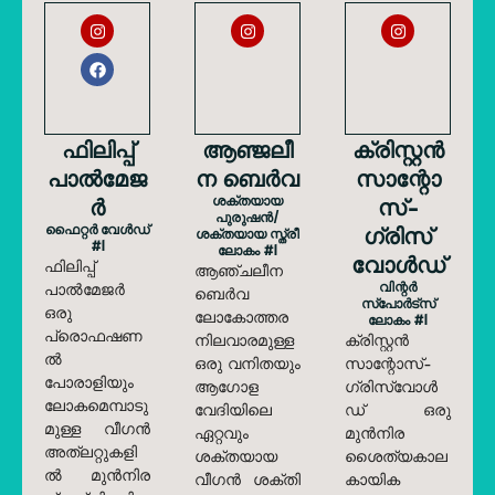
ഫിലിപ്പ്
ആഞ്ജലീ
ക്രിസ്റ്റൻ
പാൽമേജ
ന ബെർവ
സാന്റോ
ർ
ശക്തയായ
സ്-
പുരുഷൻ/
ഫൈറ്റർ വേൾഡ്
ഗ്രിസ്‌
ശക്തയായ സ്ത്രീ
#1
ലോകം #1
വോൾഡ്
ഫിലിപ്പ്
ആഞ്ചലീന
വിന്റർ
പാൽമേജർ
ബെർവ
സ്പോർട്സ്
ഒരു
ലോകോത്തര
ലോകം #1
പ്രൊഫഷണ
നിലവാരമുള്ള
ക്രിസ്റ്റൻ
ൽ
ഒരു വനിതയും
സാന്റോസ്-
പോരാളിയും
ആഗോള
ഗ്രിസ്‌വോൾ
ലോകമെമ്പാടു
വേദിയിലെ
ഡ് ഒരു
മുള്ള വീഗൻ
ഏറ്റവും
മുൻനിര
അത്‌ലറ്റുകളി
ശക്തയായ
ശൈത്യകാല
ൽ മുൻനിര
വീഗൻ ശക്തി
കായിക