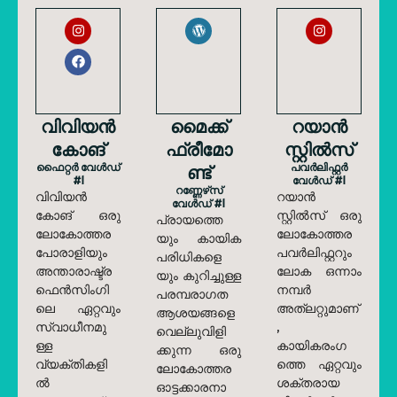
വിവിയൻ
മൈക്ക്
റയാൻ
കോങ്
ഫ്രീമോ
സ്റ്റിൽസ്
ഫൈറ്റർ വേൾഡ്
ണ്ട്
പവർലിഫ്റ്റർ
#1
വേൾഡ് #1
റണ്ണേഴ്‌സ്
വിവിയൻ
റയാൻ
വേൾഡ് #1
കോങ് ഒരു
സ്റ്റിൽസ് ഒരു
പ്രായത്തെ
ലോകോത്തര
ലോകോത്തര
യും കായിക
പോരാളിയും
പവർലിഫ്റ്ററും
പരിധികളെ
അന്താരാഷ്ട്ര
ലോക ഒന്നാം
യും കുറിച്ചുള്ള
ഫെൻസിംഗി
നമ്പർ
പരമ്പരാഗത
ലെ ഏറ്റവും
അത്‌ലറ്റുമാണ്
ആശയങ്ങളെ
സ്വാധീനമു
,
വെല്ലുവിളി
ള്ള
കായികരംഗ
ക്കുന്ന ഒരു
വ്യക്തികളി
ത്തെ ഏറ്റവും
ലോകോത്തര
ൽ
ശക്തരായ
ഓട്ടക്കാരനാ