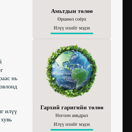
Амьтдын төлөө
Өршөөл соёрх
Илүү ихийг мэдэх
й
эг
раас нь
зовлонд
Гархий гаригийн төлөө
ыг илүү
Ногоон амьдрал
 хувь
Илүү ихийг мэдэх