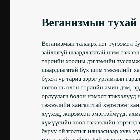
Веганизмын тухай 
Веганизмын талаарх нэг түгээмэл бу
зайлшгүй шаардлагатай шим тэжээл д
төрлийн хоолны дэглэмийн тусламжт
шаардлагатай бүх шим тэжээлийг хан
бүхэл үр тариа зэрэг ургамлын гара
ногоо нь олон төрлийн амин дэм, эр
орлуулагч болон нэмэлт тэжээлүүд 
тэжээлийн хангалттай хэрэглээг хан
хүүхэд, жирэмсэн эмэгтэйчүүд, ахма
хүмүүсийн хоол тэжээлийн хэрэгцээг
буруу ойлголтыг няцааснаар хувь х
мэнд, сайн сайхан байдлыг нь дэмж