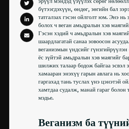
эрүүл мэндэд үзүүлэх сөрөг нөлөөлл
бүтээгдэхүүн, өндөг, зөгийн бал зэр
татгалзах гэсэн ойлголт юм. Энэ н
болох ч веган амьдралын хэв маягий
Гэсэн хэдий ч амьдралын хэв маяги
шаардлагатай санаа зовоосон асууда
веганизмын үндсийг гүнзгийрүүлэн с
ёс зүйтэй амьдралын хэв маягийг ба
шилжих талаар бодож байгаа эсвэл з
хамааран энэхүү гарын авлага нь х
гаргахад тань туслах үнэ цэнэтэй о
хамтдаа судалж, манай гараг болон
мэдье.
Веганизм ба түүни