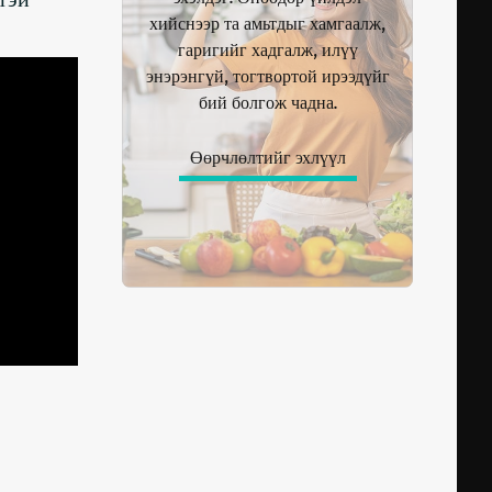
хийснээр та амьтдыг хамгаалж,
гаригийг хадгалж, илүү
энэрэнгүй, тогтвортой ирээдүйг
бий болгож чадна.
Өөрчлөлтийг эхлүүл