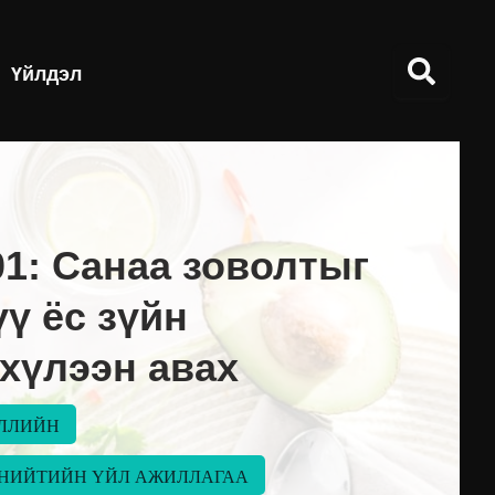
Үйлдэл
01: Санаа зоволтыг
ү ёс зүйн
хүлээн авах
ЛЛИЙН
 НИЙТИЙН ҮЙЛ АЖИЛЛАГАА