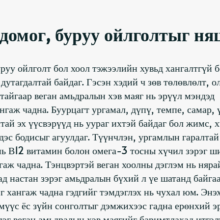
домог, буруу ойлголтыг ня
руу ойлголт бол хоол тэжээлийн хувьд хангалтгүй 
утагдалтай байдаг. Гэсэн хэдий ч зөв төлөвлөлт, о
айгаар веган амьдралын хэв маяг нь эрүүл мэндэд
гаж чадна. Буурцагт ургамал, дүпү, темпе, самар, 
лтай эх үүсвэрүүд нь уураг ихтэй байдаг бол жимс, 
дэс бодисыг агуулдаг. Түүнчлэн, ургамлын гаралта
нь В12 витамин болон омега-3 тосны хүчил зэрэг ш
гаж чадна. Тэнцвэртэй веган хоолны дэглэм нь няра
д настан зэрэг амьдралын бүхий л үе шатанд байга
 хангаж чадна гэдгийг тэмдэглэх нь чухал юм. Энэ
үмүүс ёс зүйн сонголтыг дэмжихээс гадна ерөнхий э
дэг веган амьдралын хэв маягийг баримтлахад итгэл