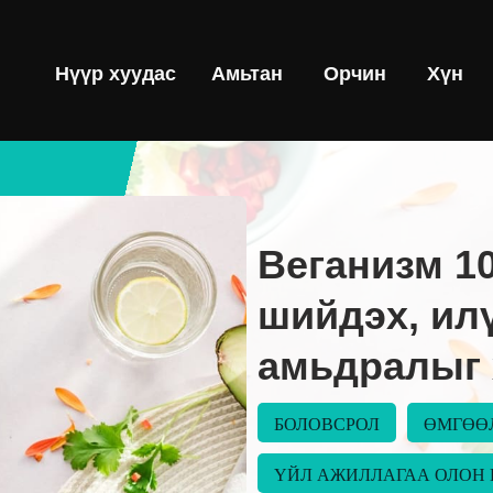
Нүүр хуудас
Амьтан
Орчин
Хүн
Веганизм 1
шийдэх, илү
амьдралыг 
БОЛОВСРОЛ
ӨМГӨӨ
ҮЙЛ АЖИЛЛАГАА ОЛОН