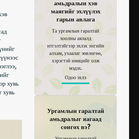
амьдралын хэв
маягийг эхлүүлэх
хэв
гарын авлага
сад
Та ургамлын гаралтай
хоолны аялалд
г
итгэлтэйгээр эхлэх энгийн
үүнийг
алхам, ухаалаг зөвлөгөө,
хүүнээс
хэрэгтэй нөөцийг олж
эглээ,
мэдэх.
лийг
Одоо эхлэ
ор хувь
т хувь
Ургамлын гаралтай
амьдралыг яагаад
сонгох вэ?
Ургамлын гаралтай