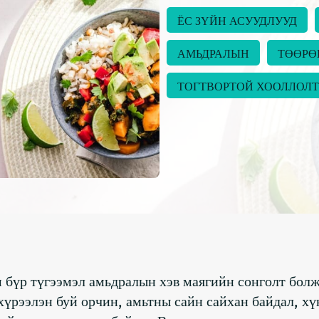
ЁС ЗҮЙН АСУУДЛУУД
АМЬДРАЛЫН
ТӨӨРӨ
ТОГТВОРТОЙ ХООЛЛОЛТ
 бүр түгээмэл амьдралын хэв маягийн сонголт болж
үрээлэн буй орчин, амьтны сайн сайхан байдал, хүни