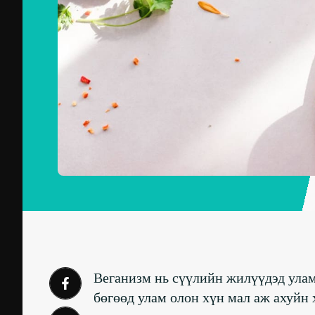
Веганизм нь сүүлийн жилүүдэд улам
бөгөөд улам олон хүн мал аж ахуйн х