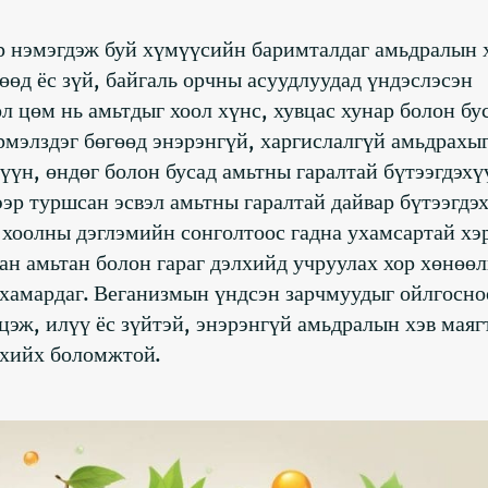
р нэмэгдэж буй хүмүүсийн баримталдаг амьдралын 
өөд ёс зүй, байгаль орчны асуудлуудад үндэслэсэн
ол цөм нь амьтдыг хоол хүнс, хувцас хунар болон бу
рмэлздэг бөгөөд энэрэнгүй, харгислалгүй амьдрахы
хүүн, өндөг болон бусад амьтны гаралтай бүтээгдэх
дээр туршсан эсвэл амьтны гаралтай дайвар бүтээгдэ
 хоолны дэглэмийн сонголтоос гадна ухамсартай хэр
ан амьтан болон гараг дэлхийд учруулах хор хөнөө
 хамардаг. Веганизмын үндсэн зарчмуудыг ойлгосно
эж, илүү ёс зүйтэй, энэрэнгүй амьдралын хэв маяг
 хийх боломжтой.