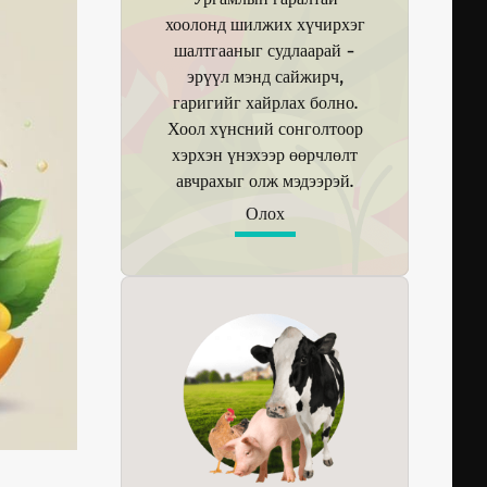
хоолонд шилжих хүчирхэг
шалтгааныг судлаарай -
эрүүл мэнд сайжирч,
гаригийг хайрлах болно.
Хоол хүнсний сонголтоор
хэрхэн үнэхээр өөрчлөлт
авчрахыг олж мэдээрэй.
Олох