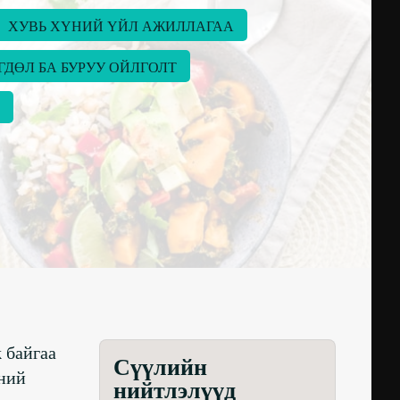
ХУВЬ ХҮНИЙ ​​ҮЙЛ АЖИЛЛАГАА
ГДӨЛ БА БУРУУ ОЙЛГОЛТ
 байгаа
Сүүлийн
й ​​
нийтлэлүүд