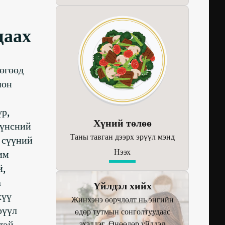
цаах
бөгөөд
лон
үр,
Хүний төлөө
хүнсний
Таны тавган дээрх эрүүл мэнд
й сүүний
Нээх
им
й,
а
Үйлдэл хийх
хүү
Жинхэнэ өөрчлөлт нь энгийн
рүүл
өдөр тутмын сонголтуудаас
тэй
эхэлдэг. Өнөөдөр үйлдэл