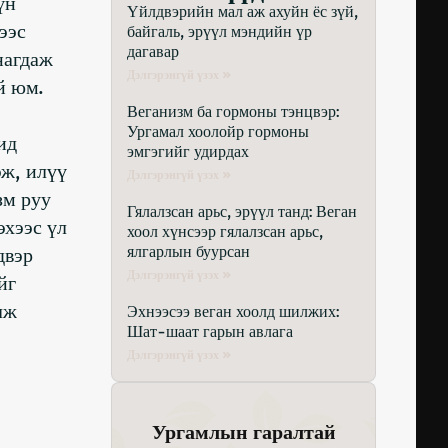
үн
Үйлдвэрийн мал аж ахуйн ёс зүй,
ээс
байгаль, эрүүл мэндийн үр
дагавар
нагдаж
Дэлгэрэнгүй үзэх »
й юм.
Веганизм ба гормоны тэнцвэр:
Ургамал хоолойр гормоны
ид
эмгэгийг удирдах
эж, илүү
Дэлгэрэнгүй үзэх »
зм руу
Гялалзсан арьс, эрүүл танд: Веган
эхээс үл
хоол хүнсээр гялалзсан арьс,
ялгарлын буурсан
двэр
Дэлгэрэнгүй үзэх »
йг
лж
Эхнээсээ веган хоолд шилжих:
Шат-шаат гарын авлага
Дэлгэрэнгүй үзэх »
Ургамлын гаралтай