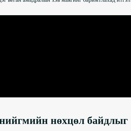
вьд нийгмийн нөхцөл байдлыг