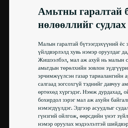
Амьтны гаралтай б
нөлөөллийг судлах
Малын гаралтай бүтээгдэхүүний ёс з
үйлдвэрлэлд хувь нэмэр оруулдаг да
Жишээлбэл, мал аж ахуй нь малын с
амьтдын төрөлхийн зовлон зүдгүүрий
эрчимжүүлсэн газар тариалангийн ар
салгаад зогсохгүй тэднийг давчуу а
өртөхөд хүргэдэг. Нэмж дурдахад, о
бохирдол зэрэг мал аж ахуйн байгал
нэмэгдүүлдэг. Эдгээр асуудлыг суда
гүнзгий ойлгож, өөрсдийн үнэт зүйл
нэмэр оруулах мэдээлэлтэй шийдвэр 