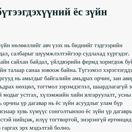
үтээгдэхүүний ёс зүйн
үйн нөлөөллийг авч үзэх нь биднийг тэдгээрийн
дал, салбарыг шүүмжлэлтэйгээр судлахад хүргэдэг.
айн сайхан байдал, үйлдвэрийн фермд хоригдож бу
н талаар санаа зовоож байна. Түгээмэл хэрэглэгдд
гууд нь амьтдыг байгалийн амьдрах орчин, зан ави
мьдрах нөхцөл, тогтмол зэрэмдэглэл, шаардлагагүй 
й модыг устгах, хүлэмжийн хийн ялгаруулалт, усны
ь орчны үр дагавар нь ёс зүйн асуудлыг улам бүр
лснаар хувь хүмүүс сонголтынхоо ёс зүйн үр дагавр
стэй нийцэж, илүү тогтвортой, энэрэнгүй ертөнцөд
гаргах эрх мэдэлтэй болно.