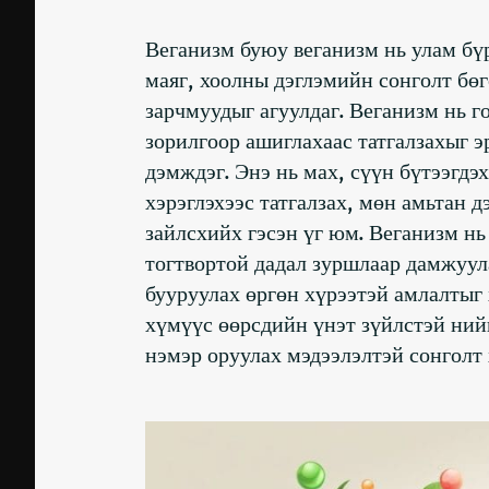
Веганизм буюу веганизм нь улам бү
маяг, хоолны дэглэмийн сонголт бөг
зарчмуудыг агуулдаг. Веганизм нь г
зорилгоор ашиглахаас татгалзахыг э
дэмждэг. Энэ нь мах, сүүн бүтээгдэ
хэрэглэхээс татгалзах, мөн амьтан 
зайлсхийх гэсэн үг юм. Веганизм нь
тогтвортой дадал зуршлаар дамжуул
бууруулах өргөн хүрээтэй амлалтыг
хүмүүс өөрсдийн үнэт зүйлстэй нийц
нэмэр оруулах мэдээлэлтэй сонголт