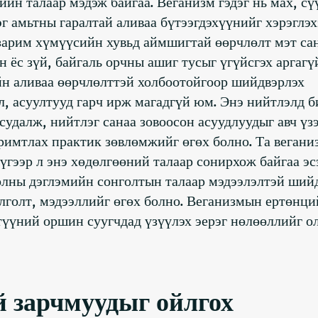
ийн талаар мэдэж байгаа. Веганизм гэдэг нь мах, сү
эг амьтны гаралтай аливаа бүтээгдэхүүнийг хэрэглэх
ь зарим хүмүүсийн хувьд аймшигтай өөрчлөлт мэт са
н ёс зүй, байгаль орчны ашиг тусыг үгүйсгэх аргагү
йн аливаа өөрчлөлттэй холбоотойгоор шийдвэрлэх
л, асуултууд гарч ирж магадгүй юм. Энэ нийтлэлд б
удалж, нийтлэг санаа зовоосон асуудлуудыг авч үз
римтлах практик зөвлөмжийг өгөх болно. Та вегани
үгээр л энэ хөдөлгөөний талаар сонирхож байгаа эс
оолны дэглэмийн сонголтын талаар мэдээлэлтэй ший
йлголт, мэдээллийг өгөх болно. Веганизмын ертөнци
 түүний оршин суугчдад үзүүлэх эерэг нөлөөллийг о
й зарчмуудыг ойлгох