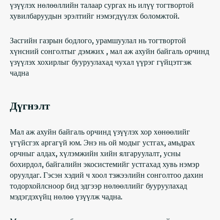
үзүүлэх нөлөөллийн талаар сургах нь илүү тогтвортой
хувилбаруудын эрэлтийг нэмэгдүүлэх боломжтой.
Засгийн газрын бодлого, урамшуулал нь
тогтвортой
хүнсний сонголтыг дэмжих
, мал аж ахуйн байгаль орчинд
үзүүлэх хохирлыг бууруулахад чухал үүрэг гүйцэтгэж
чадна
Дүгнэлт
Мал аж ахуйн байгаль орчинд үзүүлэх хор хөнөөлийг
үгүйсгэх аргагүй юм. Энэ нь ой модыг устгах, амьдрах
орчныг алдах, хүлэмжийн хийн ялгаруулалт, усны
бохирдол, байгалийн экосистемийг устгахад хувь нэмэр
оруулдаг. Гэсэн хэдий ч хоол тэжээлийн сонголтоо дахин
тодорхойлсноор бид эдгээр нөлөөллийг бууруулахад
мэдэгдэхүйц нөлөө үзүүлж чадна.