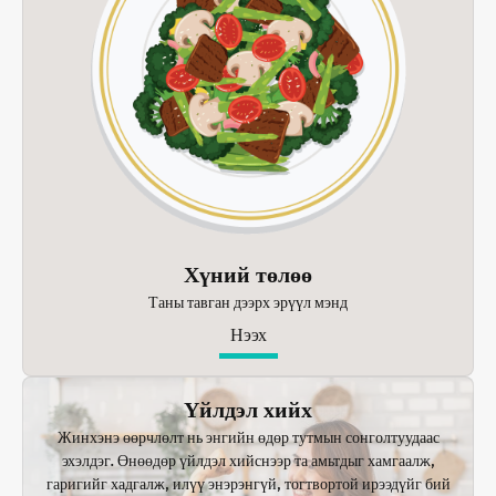
Хүний төлөө
Таны тавган дээрх эрүүл мэнд
Нээх
Үйлдэл хийх
Жинхэнэ өөрчлөлт нь энгийн өдөр тутмын сонголтуудаас
эхэлдэг. Өнөөдөр үйлдэл хийснээр та амьтдыг хамгаалж,
гаригийг хадгалж, илүү энэрэнгүй, тогтвортой ирээдүйг бий