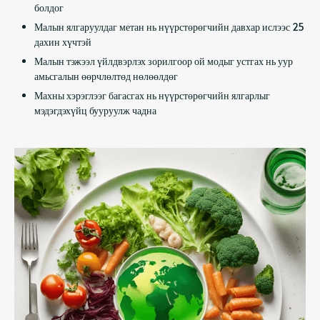
болдог
Малын ялгаруулдаг метан нь нүүрстөрөгчийн давхар ислээс 25
дахин хүчтэй
Малын тэжээл үйлдвэрлэх зорилгоор ой модыг устгах нь уур
амьсгалын өөрчлөлтөд нөлөөлдөг
Махны хэрэглээг багасгах нь нүүрстөрөгчийн ялгарлыг
мэдэгдэхүйц бууруулж чадна