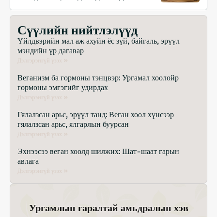
хамгаалах, ялгарлыг бууруулах,
нөөцийг хэмнэх
Сүүлийн нийтлэлүүд
Үйлдвэрийн мал аж ахуйн ёс зүй, байгаль, эрүүл
мэндийн үр дагавар
Дэлгэрэнгүй үзэх »
Веганизм ба гормоны тэнцвэр: Ургамал хоолойр
гормоны эмгэгийг удирдах
Дэлгэрэнгүй үзэх »
Гялалзсан арьс, эрүүл танд: Веган хоол хүнсээр
гялалзсан арьс, ялгарлын буурсан
Дэлгэрэнгүй үзэх »
Эхнээсээ веган хоолд шилжих: Шат-шаат гарын
авлага
Дэлгэрэнгүй үзэх »
Ургамлын гаралтай амьдралын хэв