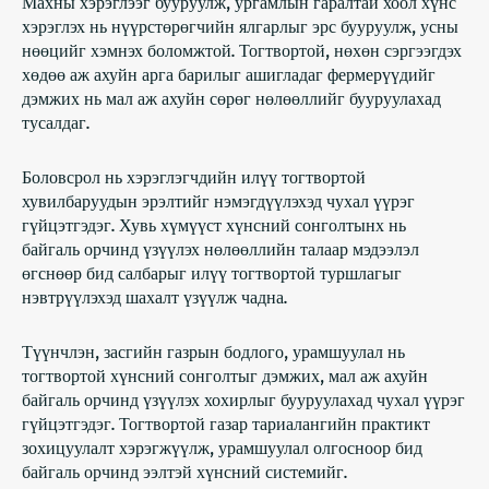
Махны хэрэглээг бууруулж, ургамлын гаралтай хоол хүнс
хэрэглэх нь нүүрстөрөгчийн ялгарлыг эрс бууруулж, усны
нөөцийг хэмнэх боломжтой. Тогтвортой, нөхөн сэргээгдэх
хөдөө аж ахуйн арга барилыг ашигладаг фермерүүдийг
дэмжих нь мал аж ахуйн сөрөг нөлөөллийг бууруулахад
тусалдаг.
Боловсрол нь хэрэглэгчдийн илүү тогтвортой
хувилбаруудын эрэлтийг нэмэгдүүлэхэд чухал үүрэг
гүйцэтгэдэг. Хувь хүмүүст хүнсний сонголтынх нь
байгаль орчинд үзүүлэх нөлөөллийн талаар мэдээлэл
өгснөөр бид салбарыг илүү тогтвортой туршлагыг
нэвтрүүлэхэд шахалт үзүүлж чадна.
Түүнчлэн, засгийн газрын бодлого, урамшуулал нь
тогтвортой хүнсний сонголтыг дэмжих, мал аж ахуйн
байгаль орчинд үзүүлэх хохирлыг бууруулахад чухал үүрэг
гүйцэтгэдэг. Тогтвортой газар тариалангийн практикт
зохицуулалт хэрэгжүүлж, урамшуулал олгосноор бид
байгаль орчинд ээлтэй хүнсний системийг
.