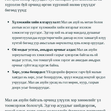
хүрээлэн буй орчинд өргөн хүрээний нөлөө үзүүлдэг
бөгөөд үүнд:
Хүлэмжийн хийн ялгаруулалт:
Мал аж ахуй нь метан болон
азотын исэл зэрэг хүлэмжийн хийн ялгарлыг ихээхэн
хэмжээгээр үүсгэдэг. Эдгээр хий нь агаар мандалд дулааныг
хуримтлуулахдаа нүүрстөрөгчийн давхар ислээс хамаагүй илүү
хүчтэй бөгөөд уур амьсгалын өөрчлөлтөд хувь нэмэр оруулдаг.
Ой модыг устгах, амьдрах орчныг алдах:
Мал аж ахуйн
зориулалтаар их хэмжээний газрыг цэвэрлэж байгаа нь ой
модыг устгах, тоо томшгүй олон зэрлэг ан амьтдын амьдрах
орчныг сүйтгэхэд хүргэж байна.
Хөрс, усны бохирдол:
Үйлдвэрийн фермээс гарч буй малын
хаягдал нь хөрс, усыг бохирдуулж, эрүүл мэндэд ноцтой эрсдэл
учруулдаг. Мал аж ахуйн урсац нь гол мөрөн, нуур, газрын
доорх усыг бохирдуулдаг.
Мал аж ахуйн байгаль орчинд үзүүлэх хор хөнөөлийг үл
тоомсорлож болохгүй. Эдгээр асуудлыг шийдвэрлэж,
манай гараг дээрх сөрөг нөлөөллийг бууруулах тогтвортой