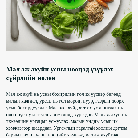
Мал аж ахуйн усны нөөцөд үзүүлэх
сүйрлийн нөлөө
Мал аж ахуй нь усны бохирдлын гол эх үүсвэр бөгөөд
малын хаягдал, урсац нь гол мөрөн, нуур, газрын доорх
усыг бохирдуулдаг. Мал аж ахуйд хэт их ус ашиглах нь
олон бүс нутагт усны хомсдолд хүргэдэг. Мал аж ахуй нь
тэжээлийн ургацыг усжуулах, малын ундны усыг их
хэмжээгээр шаарддаг. Ургамлын гаралтай хоолны дэглэм
баримтлах нь усны нөөцийг хэмнэж, мал аж ахуйгаас