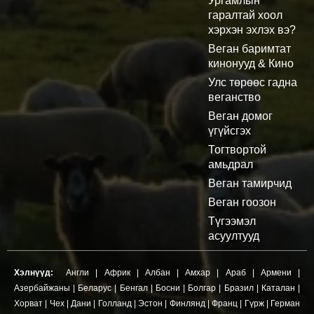
Ургамлын
гаралтай хоол
хэрхэн эхлэх вэ?
Веган баримтат
кинонууд & Кино
Улс төрөөс гадна
веганство
Веган домог
үгүйсгэх
Тогтвортой
амьдрал
Веган тамирчид
Веган гоозон
Түгээмэл
асуултууд
Хэлнүүд:
Англи
|
Африк
|
Албан
|
Амхар
|
Араб
|
Армени
|
Азербайжаны
|
Беларус
|
Бенгал
|
Босни
|
Болгар
|
Бразил
|
Каталан
|
Хорват
|
Чех
|
Дани
|
Голланд
|
Эстон
|
Финлянд
|
Франц
|
Гүрж
|
Герман