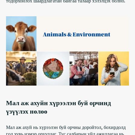
тодорхойлох шаардлагатай байгаа талаар хэлэлцэх болно.
Мал аж ахуйн хүрээлэн буй орчинд
үзүүлэх нөлөө
Мал аж ахуй нь хүрээлэн буй орчны доройтол, бохирдолд
гол хувь нэмэр оруулдаг. Тус салбарын үйл ажиллагаа нь