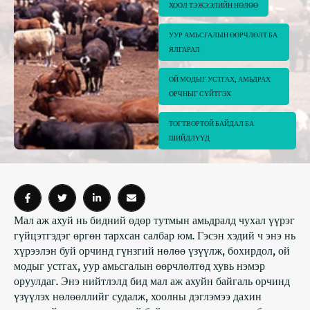
ХООЛ ТЭЖЭЭЛИЙН НӨЛӨӨ
УУР АМЬСГАЛЫН ӨӨРЧЛӨЛТ БА 
ЯЛГАРАЛ
ОЙ МОДЫГ УСТГАХ, АМЬДРАХ 
ОРЧНЫГ СҮЙТГЭХ
ТОГТВОРТОЙ БАЙДАЛ БА 
ШИЙДЛҮҮД
Мал аж ахуй нь бидний өдөр тутмын амьдралд чухал үүрэг
гүйцэтгэдэг өргөн тархсан салбар юм. Гэсэн хэдий ч энэ нь
хүрээлэн буй орчинд гүнзгий нөлөө үзүүлж, бохирдол, ой
модыг устгах, уур амьсгалын өөрчлөлтөд хувь нэмэр
оруулдаг. Энэ нийтлэлд бид мал аж ахуйн байгаль орчинд
үзүүлэх нөлөөллийг судалж, хоолны дэглэмээ дахин