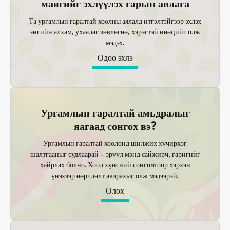
маягийг эхлүүлэх гарын авлага
Та ургамлын гаралтай хоолны аялалд итгэлтэйгээр эхлэх
энгийн алхам, ухаалаг зөвлөгөө, хэрэгтэй нөөцийг олж
мэдэх.
Одоо эхлэ
Ургамлын гаралтай амьдралыг
яагаад сонгох вэ?
Ургамлын гаралтай хоолонд шилжих хүчирхэг
шалтгааныг судлаарай - эрүүл мэнд сайжирч, гаригийг
хайрлах болно. Хоол хүнсний сонголтоор хэрхэн
үнэхээр өөрчлөлт авчрахыг олж мэдээрэй.
Олох