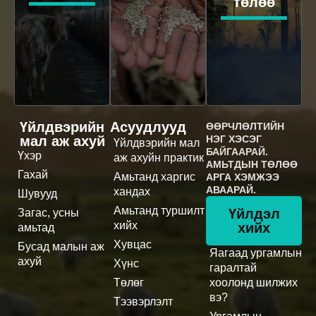
төлөө
Үйлдвэрийн
Асуудлууд
ӨӨРЧЛӨЛТИЙН
мал аж ахуй
НЭГ ХЭСЭГ
Үйлдвэрийн мал
БАЙГААРАЙ.
Үхэр
аж ахуйн практик
АМЬТДЫН ТӨЛӨӨ
Гахай
Амьтанд харгис
АРГА ХЭМЖЭЭ
АВААРАЙ.
хандах
Шувууд
Амьтанд туршилт
Үйлдэл
Загас, усны
хийх
хийх
амьтад
Хувцас
Бусад малын аж
Яагаад ургамлын
ахуй
Хүнс
гаралтай
Төлөг
хоолонд шилжих
вэ?
Тээвэрлэлт