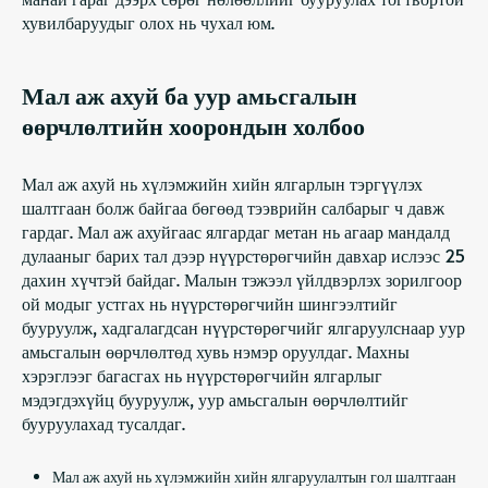
хувилбаруудыг олох нь чухал юм.
Мал аж ахуй ба уур амьсгалын
өөрчлөлтийн хоорондын холбоо
Мал аж ахуй нь хүлэмжийн хийн ялгарлын тэргүүлэх
шалтгаан болж байгаа бөгөөд тээврийн салбарыг ч давж
гардаг. Мал аж ахуйгаас ялгардаг метан нь агаар мандалд
дулааныг барих тал дээр нүүрстөрөгчийн давхар ислээс 25
дахин хүчтэй байдаг. Малын тэжээл үйлдвэрлэх зорилгоор
ой модыг устгах нь нүүрстөрөгчийн шингээлтийг
бууруулж, хадгалагдсан нүүрстөрөгчийг ялгаруулснаар уур
амьсгалын өөрчлөлтөд хувь нэмэр оруулдаг. Махны
хэрэглээг багасгах нь нүүрстөрөгчийн ялгарлыг
мэдэгдэхүйц бууруулж, уур амьсгалын өөрчлөлтийг
бууруулахад тусалдаг.
Мал аж ахуй нь хүлэмжийн хийн ялгаруулалтын гол шалтгаан