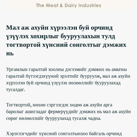
Мал аж ахуйн хүрээлэн буй орчинд
үзүүлэх хохирлыг бууруулахын тулд
тогтвортой хүнсний сонголтыг дэмжих
нь
Ургамлын гаралтай хоолны дэглэмийг дэмжих нь амьтны
гаралтай бүтээгдэхүүний эрэлтийг бууруулж, мал аж ахуйн
хүрээлэн буй орчинд үзүүлэх нөлөөллийг бууруулахад
тусалдаг.
Тогтвортой, нөхөн сэргээгдэх хөдөө аж ахуйн арга
барилыг ашигладаг фермерүүдийг дэмжих нь мал аж ахуйн
сөрөг нөлөөллийг бууруулахад тусалж чадна.
Хэрэглэгчдийг хүнсний сонголтынхоо байгаль орчинд