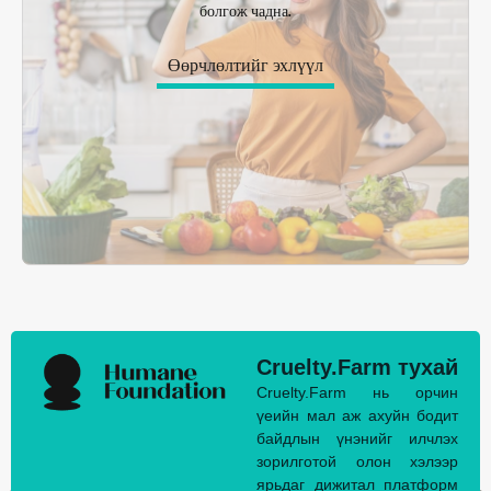
болгож чадна.
Өөрчлөлтийг эхлүүл
Cruelty.Farm тухай
Cruelty.Farm нь орчин
үеийн мал аж ахуйн бодит
байдлын үнэнийг илчлэх
зорилготой олон хэлээр
ярьдаг дижитал платформ