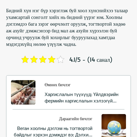
Бидний хүн нэг бүр хэрэглэж буй хоол хүнснийхээ талаар
ухамсартай сонголт хийх нь бидний үүрэг юм. Хоолны
дэглэмдээ бага зэрэг өөрчлөлт оруулж, тогтвортой хөдөө
аж ахуйг дэмжсэнээр бид мал аж ахуйн хүрээлэн буй
орчинд учруулж буй хохирлыг бууруулахад хамтдаа
мэдэгдэхүйц нөлөө үзүүлж чадна.
4.1/5 - (14 санал)
Өмнөх бичлэг
Харгислалын түүхүүд: Үйлдвэрийн
фермийн харгислалын хэлээгүй
бодит байдал
Дараагийн бичлэг
Веган хоолны дэглэм нь тогтвортой
байдлыг хэрхэн дэмждэг вэ: Дэлхийг