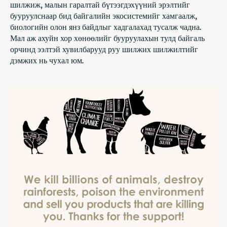
шилжиж, малын гаралтай бүтээгдэхүүний эрэлтийг
бууруулснаар бид байгалийн экосистемийг хамгаалж,
биологийн олон янз байдлыг хадгалахад тусалж чадна.
Мал аж ахуйн хор хөнөөлийг бууруулахын тулд байгаль
орчинд ээлтэй хувилбарууд руу шилжих шилжилтийг
дэмжих нь чухал юм.