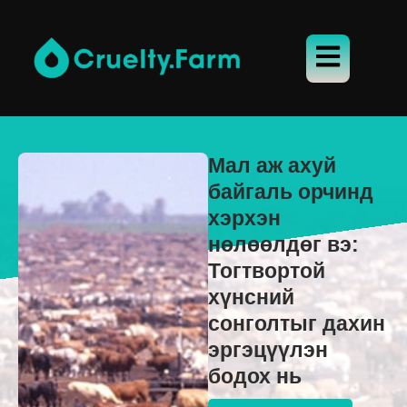
Мал аж ахуй
байгаль орчинд
хэрхэн
нөлөөлдөг вэ:
Тогтвортой
хүнсний
сонголтыг дахин
эргэцүүлэн
бодох нь