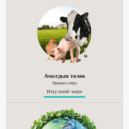
Амьтдын төлөө
Өршөөл соёрх
Илүү ихийг мэдэх