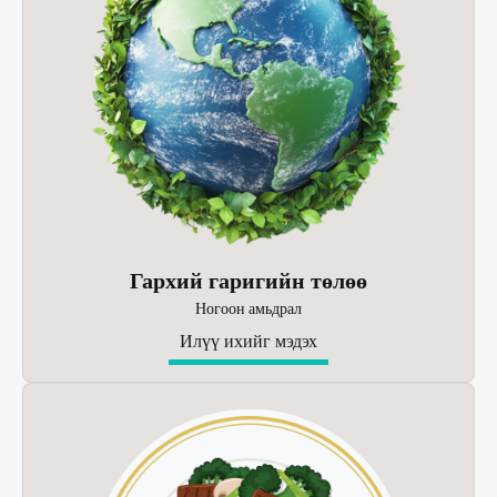
Гархий гаригийн төлөө
Ногоон амьдрал
Илүү ихийг мэдэх