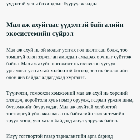
үүдэлтэй усны бохирдлыг бууруулж чадна.
Мал аж ахуйгаас үүдэлтэй байгалийн
экосистемийн сүйрэл
Мал аж ахуй нь ой модыг устгах гол шалтгаан болж, тоо
томшгүй олон зэрлэг ан амьтдын амьдрах орчныг сүйтгэж
байна. Мал аж ахуйн өргөжилт нь ихэвчлэн уугуул
ургамлыг устгахтай холбоотой бөгөөд энэ нь биологийн
олон янз байдал алдагдахад хүргэдэг.
Түүнчлэн, томоохон хэмжээний мал аж ахуй нь хөрсний
элэгдэл, доройтолд хувь нэмэр оруулж, газрын үржил шим,
бүтээмжийг бууруулдаг. Мал аж ахуйтай холбоотой
тогтворгүй үйл ажиллагаа нь байгалийн экосистемийн
эрүүл мэнд, уян хатан байдалд аюул учруулж байна.
Илүү тогтвортой газар тариалангийн арга барилд