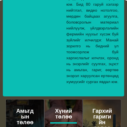
юм. Бид 80 гаруй хэлээр
нийтлэл, видео нотолгоо,
мөрдөн байцаах агуулга,
боловсролын материал
нийлүүлж, үйлдвэрлэлийн
фермийн нуухыг хүсэж буй
зүйлийг илчилдэг. Манай
зорилго нь бидний үл
тоомсорлож буй
харгислалыг илчлэх, оронд
нь энэрлийг суулгах, эцэст
нь амьтан, гариг, өөртөө
энэрэл харуулсан ертөнцөд
хүмүүсийг сургах явдал юм.
Амьтд
Хүний
Гархий
ын
төлөө
гариги
төлөө
йн