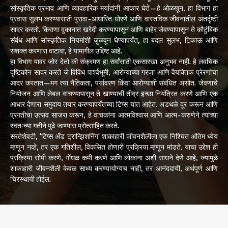
सांस्कृतिक प्रभाव आणि व्यावहारिक मर्यादांनी आकार घेते—हे ओळखून, हा विभाग हा
प्रवास सुलभ करण्यासाठी पुरावा-आधारित धोरणे आणि वास्तविक जीवनातील अंतर्दृष्टी
सादर करतो. किराणा दुकानात खरेदी करण्यापासून आणि बाहेर जेवण्यापासून ते कौटुंबिक
संबंध आणि सांस्कृतिक नियमांशी जुळवून घेण्यापर्यंत, हा बदल सुलभ, टिकाऊ आणि
सशक्त करणारा वाटावा, हे यामागील उद्दिष्ट आहे.
हा विभाग यावर जोर देतो की संक्रमण हा सर्वांसाठी एकसारखा अनुभव नाही. हे लवचिक
दृष्टिकोन सादर करते जे विविध पार्श्वभूमी, आरोग्याच्या गरजा आणि वैयक्तिक प्रेरणांचा
आदर करतात—मग त्या नैतिकता, पर्यावरण किंवा आरोग्याशी संबंधित असोत. जेवणाचे
नियोजन आणि लेबल वाचण्यापासून ते खाण्याची तीव्र इच्छा नियंत्रित करणे आणि एक
आधार देणारा समुदाय तयार करण्यापर्यंतच्या टिप्स यात आहेत. अडथळे दूर करून आणि
प्रगतीचा उत्सव साजरा करून, हे वाचकांना आत्मविश्वास आणि आत्म-करुणेने त्यांच्या
स्वतःच्या गतीने पुढे जाण्यास प्रोत्साहित करते.
सरतेशेवटी, 'टिप्स अँड ट्रान्झिशनिंग' शाकाहारी जीवनशैलीला एक निश्चित अंतिम ध्येय
म्हणून नव्हे, तर एक गतिशील, विकसित होणारी प्रक्रिया म्हणून मांडते. याचा उद्देश ही
प्रक्रिया सोपी करणे, गोंधळ कमी करणे आणि लोकांना अशी साधने देणे आहे, ज्यामुळे
शाकाहारी जीवनशैली केवळ साध्य करण्यायोग्यच नाही, तर आनंददायी, अर्थपूर्ण आणि
चिरस्थायी होईल.