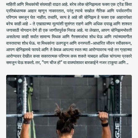
माहिती आणि मिथकांची संख्याही वाढत आहे. बरेच लोक व्हेनिझमला फक्त एक ट्रेंड किंवा
प्रतिबंधात्मक आहार म्हणून नाकारतात, परंतु त्याचे सखोल नैतिक आणि पर्यावरणीय
परिणाम समजून घेत नाहीत. तथापि, सत्य हे आहे की व्हेनिझम हे फक्त एक आहारापेक्षा
बरेच काही आहे - ते एखाद्याच्या मूल्यांशी सुसंगत राहणे आणि अधिक दयाळू आणि शाश्वत
जगासाठी योगदान देणे ही एक जाणीवपूर्वक निवड आहे. या लेखात, आपण व्हेनिझमभोवती
असलेल्या काही सर्वात सामान्य मिथक आणि गैरसमजांचा शोध घेऊ आणि त्यांच्यामागील
वास्तवाचा शोध घेऊ. या मिथकांना उलगडून आणि वनस्पती-आधारित जीवन स्वीकारून,
आपण व्हेनिझमचे फायदे आणि ते केवळ आपल्या स्वतःच्या आरोग्यावरच नव्हे तर ग्रहाच्या
आरोग्यावर देखील कसा सकारात्मक परिणाम करू शकते याबद्दल अधिक चांगल्या प्रकारे
समजून घेऊ शकतो. तर, "पण चीज हो" या वाक्यांशावर बारकाईने नजर टाकूया आणि ..