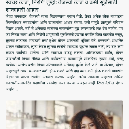
स्वच्छ त्वचा, निरोगी तुम्ही: तेजस्वी त्वचा व कमी सूजेसाठी
शाकाहारी आहार
जेव्हा चमकदार, तेजस्वी त्वचा मिळवण्याचा प्रश्न येतो, तेव्हा अनेक लोक महागड्या
स्किनकेअर उत्पादनांचा आणि उपचारांचा आधार घेतात. जरी यामुळे तात्पुरते परिणाम
मिळत असले, तरी ते अनेकदा त्वचेच्या समस्यांच्या मूळ कारणाकडे लक्ष देत नाहीत. पण
जर नितळ त्वचा आणि निरोगी आयुष्याची गुरुकिल्ली एखाद्या बरणीत किंवा बाटलीत नसून,
तुमच्या ताटातच सापडली तर? इथेच व्हेगन आहाराची भूमिका येते. वनस्पती-आधारित
आहार स्वीकारून, तुम्ही केवळ तुमच्या त्वचेचे स्वरूपच सुधारू शकत नाही, तर दाह कमी
करून सर्वांगीण आरोग्य आणि स्वास्थ्य वाढवू शकता. अलिकडच्या वर्षांत, व्हेगन
जीवनशैली तिच्या नैतिक आणि पर्यावरणीय फायद्यांमुळे लोकप्रिय झाली आहे, परंतु
त्वचेच्या आरोग्यावरील तिच्या परिणामाकडे अनेकदा दुर्लक्ष केले जाते. या लेखात, व्हेगन
आहारामुळे त्वचा चमकदार कशी होऊ शकते आणि दाह कसा कमी होऊ शकतो यामागील
विज्ञानाचा आपण सखोल अभ्यास करणार आहोत, तसेच आपल्या आहारात अधिक
वनस्पती-आधारित पदार्थांचा समावेश कसा करावा याबद्दल काही टिप्स देखील देणार
आहोत…