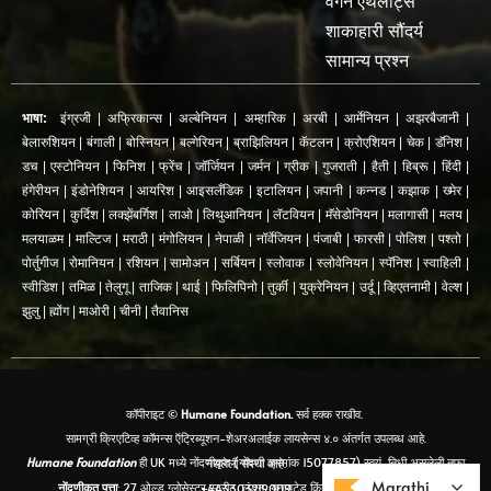
वैगन ऍथलीट्स
शाकाहारी सौंदर्य
सामान्य प्रश्न
भाषा:
इंग्रजी
|
अफ्रिकान्स
|
अल्बेनियन
|
अम्हारिक
|
अरबी
|
आर्मेनियन
|
अझरबैजानी
|
बेलारुशियन
|
बंगाली
|
बोस्नियन
|
बल्गेरियन
|
ब्राझिलियन
|
कॅटलन
|
क्रोएशियन
|
चेक
|
डॅनिश
|
डच
|
एस्टोनियन
|
फिनिश
|
फ्रेंच
|
जॉर्जियन
|
जर्मन
|
ग्रीक
|
गुजराती
|
हैती
|
हिब्रू
|
हिंदी
|
हंगेरीयन
|
इंडोनेशियन
|
आयरिश
|
आइसलँडिक
|
इटालियन
|
जपानी
|
कन्नड
|
कझाक
|
ख्मेर
|
कोरियन
|
कुर्दिश
|
लक्झेंबर्गिश
|
लाओ
|
लिथुआनियन
|
लॅटवियन
|
मॅसेडोनियन
|
मलागासी
|
मलय
|
मलयाळम
|
माल्टिज
|
मराठी
|
मंगोलियन
|
नेपाळी
|
नॉर्वेजियन
|
पंजाबी
|
फारसी
|
पोलिश
|
पश्तो
|
पोर्तुगीज
|
रोमानियन
|
रशियन
|
सामोअन
|
सर्बियन
|
स्लोवाक
|
स्लोवेनियन
|
स्पॅनिश
|
स्वाहिली
|
स्वीडिश
|
तमिळ
|
तेलुगू
|
ताजिक
|
थाई
|
फिलिपिनो
|
तुर्की
|
युक्रेनियन
|
उर्दू
|
व्हिएतनामी
|
वेल्श
|
झुलु
|
ह्मोंग
|
माओरी
|
चीनी
|
तैवानिस
कॉपीराइट ©
Humane Foundation.
सर्व हक्क राखीव.
सामग्री क्रिएटिव्ह कॉमन्स ऍट्रिब्यूशन-शेअरअलाईक लायसेन्स ४.० अंतर्गत उपलब्ध आहे.
Humane Foundation
ही UK मध्ये नोंदणीकृत (नोंदणी क्रमांक 15077857) स्वयं-निधी असलेली नफा नसलेली संस्था आहे.
Marathi
Marathi
नोंदणीकृत पत्ता
: 27 ओल्ड ग्लोसेस्टर स्ट्रीट, लंडन, युनायटेड किंगडम, WC1N 3AX. फोन: +443303219009