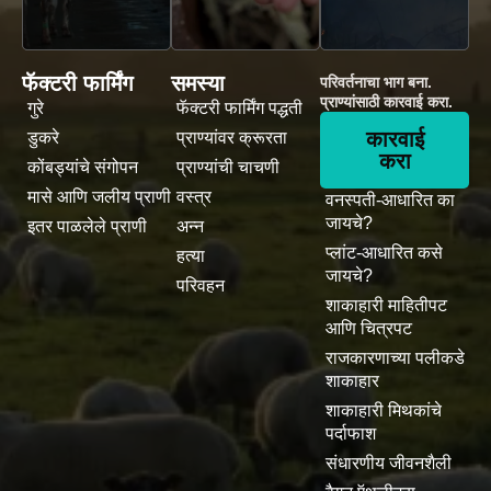
फॅक्टरी फार्मिंग
समस्या
परिवर्तनाचा भाग बना.
प्राण्यांसाठी कारवाई करा.
गुरे
फॅक्टरी फार्मिंग पद्धती
कारवाई
डुकरे
प्राण्यांवर क्रूरता
करा
कोंबड्यांचे संगोपन
प्राण्यांची चाचणी
मासे आणि जलीय प्राणी
वस्त्र
वनस्पती-आधारित का
जायचे?
इतर पाळलेले प्राणी
अन्न
प्लांट-आधारित कसे
हत्या
जायचे?
परिवहन
शाकाहारी माहितीपट
आणि चित्रपट
राजकारणाच्या पलीकडे
शाकाहार
शाकाहारी मिथकांचे
पर्दाफाश
संधारणीय जीवनशैली