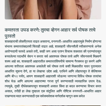
कमतरता उघड करणे: तुमचा व्हेगन आहार सर्व पोषक तत्वे
पुरवतो
शाकाहाराची लोकप्रियता वाढत असताना, वनस्पती-आधारित आहारामुळे निर्माण होणाऱ्या
संभाव्य कमतरतांबद्दलची चिंताही वाढत आहे. शाकाहारी जीवनशैली स्वीकारण्याचे अनेक
आरोग्यदायी फायदे असले तरी, काही जण असा प्रश्न विचारू शकतात की प्राण्यांपासून
बनवलेल्या पदार्थांचे सेवन न करता सर्व आवश्यक पोषक तत्वे आणि जीवनसत्त्वे मिळवणे
शक्य आहे का. शाकाहारी आहारातील कमतरतांविषयीचे सामान्य गैरसमज दूर करणे आणि
आपल्या शरीराला आवश्यक असलेली सर्व पोषक तत्वे कशी मिळवावीत यावर पुराव्यावर
आधारित सूचना देणे, हा या लेखाचा उद्देश आहे. प्रथिने आणि लोहापासून ते कॅल्शियम
आणि बी१२ पर्यंत, आपण शाकाहारी आहाराशी जोडल्या जाणाऱ्या विविध पोषक तत्वांचा
शोध घेऊ आणि आपल्या आहाराच्या गरजा पूर्ण करण्यासाठी व्यावहारिक उपाय देऊ.
त्यामुळे, तुम्ही दीर्घकाळापासून शाकाहारी असाल किंवा हा बदल करण्याचा विचार करत
असाल, तरीही हा लेख तुम्हाला एक संतुलित आणि पौष्टिक वनस्पती-आधारित आहार
राखण्यास मदत करण्यासाठी एक सर्वसमावेशक मार्गदर्शक म्हणून काम करेल