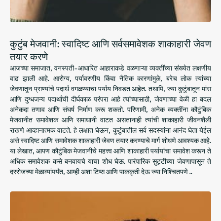
कुटुंब मेजवानी: स्वादिष्ट आणि सर्वसमावेशक शाकाहारी जेवण
तयार करणे
आजच्या समाजात, वनस्पती-आधारित आहाराकडे वळणाऱ्या व्यक्तींच्या संख्येत लक्षणीय
वाढ झाली आहे. आरोग्य, पर्यावरणीय किंवा नैतिक कारणांमुळे, बरेच लोक त्यांच्या
जेवणातून प्राण्यांचे पदार्थ वगळण्याचा पर्याय निवडत आहेत. तथापि, ज्या कुटुंबातून मांस
आणि दुग्धजन्य पदार्थांची दीर्घकाळ परंपरा आहे त्यांच्यासाठी, जेवणाच्या वेळी हा बदल
अनेकदा तणाव आणि संघर्ष निर्माण करू शकतो. परिणामी, अनेक व्यक्तींना कौटुंबिक
मेजवानीत समावेशक आणि समाधानी वाटत असतानाही त्यांची शाकाहारी जीवनशैली
राखणे आव्हानात्मक वाटते. हे लक्षात घेऊन, कुटुंबातील सर्व सदस्यांना आनंद घेता येईल
असे स्वादिष्ट आणि समावेशक शाकाहारी जेवण तयार करण्याचे मार्ग शोधणे आवश्यक आहे.
या लेखात, आपण कौटुंबिक मेजवानीचे महत्त्व आणि शाकाहारी पर्यायांचा समावेश करून ते
अधिक समावेशक कसे बनवायचे याचा शोध घेऊ. पारंपारिक सुट्टीच्या जेवणापासून ते
दररोजच्या मेळाव्यांपर्यंत, आम्ही अशा टिप्स आणि पाककृती देऊ ज्या निश्चितपणे ..