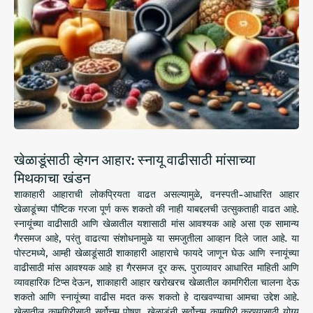
खेळाडूंसाठी व्हेगन आहार: स्नायू वाढीसाठी मांसाच्या
मिथकाचा खंडन
शाकाहारी आहाराची लोकप्रियता वाढत असल्यामुळे, वनस्पती-आधारित आहार
खेळाडूंच्या पौष्टिक गरजा पूर्ण करू शकतो की नाही याबद्दलची उत्सुकताही वाढत आहे.
स्नायूंच्या वाढीसाठी आणि खेळातील यशासाठी मांस आवश्यक आहे असा एक सामान्य
गैरसमज आहे, परंतु वाढत्या संशोधनामुळे या समजुतीला आव्हान दिले जात आहे. या
पोस्टमध्ये, आम्ही खेळाडूंसाठी शाकाहारी आहाराचे फायदे जाणून घेऊ आणि स्नायूंच्या
वाढीसाठी मांस आवश्यक आहे हा गैरसमज दूर करू. पुराव्यावर आधारित माहिती आणि
व्यावहारिक टिप्स देऊन, शाकाहारी आहार खरोखरच खेळातील कामगिरीला चालना देऊ
शकतो आणि स्नायूंच्या वाढीस मदत करू शकतो हे दाखवण्याचा आमचा उद्देश आहे.
खेळातील कामगिरीसाठी सर्वोत्तम पोषण. खेळाडूंनी सर्वोत्तम कामगिरी करण्यासाठी योग्य