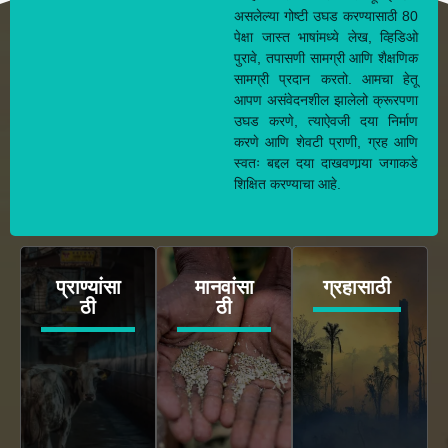
असलेल्या गोष्टी उघड करण्यासाठी 80
पेक्षा जास्त भाषांमध्ये लेख, व्हिडिओ
पुरावे, तपासणी सामग्री आणि शैक्षणिक
सामग्री प्रदान करतो. आमचा हेतू
आपण असंवेदनशील झालेलो क्रूरपणा
उघड करणे, त्याऐवजी दया निर्माण
करणे आणि शेवटी प्राणी, ग्रह आणि
स्वतः बद्दल दया दाखवणार्‍या जगाकडे
शिक्षित करण्याचा आहे.
प्राण्यांसा
मानवांसा
ग्रहासाठी
ठी
ठी