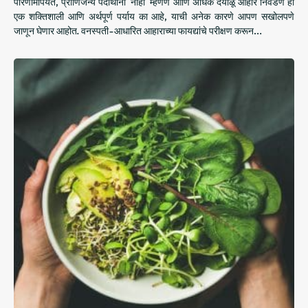
परिणामांपर्यंत, प्राणिजन्य पदार्थांना 'नाही' म्हणणे आणि अधिक दयाळू आहार निवडणे हा
एक शक्तिशाली आणि अर्थपूर्ण पर्याय का आहे, याची अनेक कारणे आपण सखोलपणे
जाणून घेणार आहोत. वनस्पती-आधारित आहाराच्या फायद्यांचे परीक्षण करून…