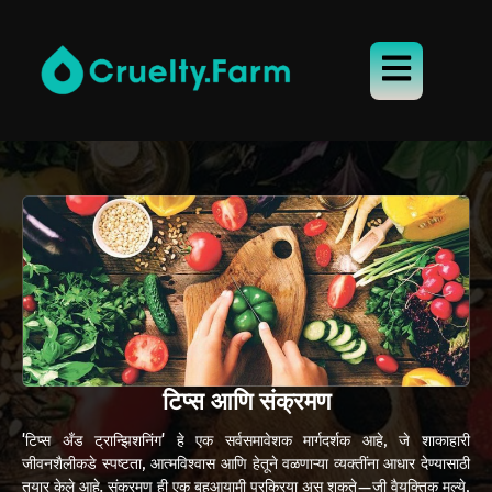
टिप्स आणि संक्रमण
'टिप्स अँड ट्रान्झिशनिंग' हे एक सर्वसमावेशक मार्गदर्शक आहे, जे शाकाहारी
जीवनशैलीकडे स्पष्टता, आत्मविश्वास आणि हेतूने वळणाऱ्या व्यक्तींना आधार देण्यासाठी
तयार केले आहे. संक्रमण ही एक बहुआयामी प्रक्रिया असू शकते—जी वैयक्तिक मूल्ये,