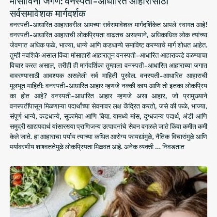
मांसाविना जगणे: वनस्पती-आधारित आहारासाठी
सर्वसमावेशक मार्गदर्शक
वनस्पती-आधारित आहारावरील आमच्या सर्वसमावेशक मार्गदर्शिकेत आपले स्वागत आहे!
वनस्पती-आधारित आहाराची लोकप्रियता वाढतच असल्याने, अधिकाधिक लोक त्यांच्या
जेवणात अधिक फळे, भाज्या, धान्ये आणि कडधान्ये समाविष्ट करण्याचे मार्ग शोधत आहेत.
तुम्ही नवशिके असाल किंवा मांसाहारी आहारातून वनस्पती-आधारित आहाराकडे वळण्याचा
विचार करत असाल, तरीही ही मार्गदर्शिका तुम्हाला वनस्पती-आधारित आहाराच्या जगात
वावरण्यासाठी आवश्यक असलेली सर्व माहिती पुरवेल. वनस्पती-आधारित आहाराची
मूलभूत माहिती: वनस्पती-आधारित आहार म्हणजे नक्की काय आणि तो इतका लोकप्रिय
का होत आहे? वनस्पती-आधारित आहार म्हणजे असा आहार, जो प्रामुख्याने
वनस्पतींपासून मिळणाऱ्या पदार्थांच्या सेवनावर लक्ष केंद्रित करतो, जसे की फळे, भाज्या,
संपूर्ण धान्ये, कडधान्ये, सुकामेवा आणि बिया. यामध्ये मांस, दुग्धजन्य पदार्थ, अंडी आणि
समुद्री खाद्यपदार्थ यांसारख्या प्राणिजन्य उत्पादनांचे सेवन वगळले जाते किंवा कमीत कमी
केले जाते. हा आहाराचा पर्याय त्याच्या कथित आरोग्य फायद्यांमुळे, नैतिक विचारांमुळे आणि
पर्यावरणीय शाश्वततेमुळे लोकप्रियता मिळवत आहे. अनेक व्यक्ती … निवडतात