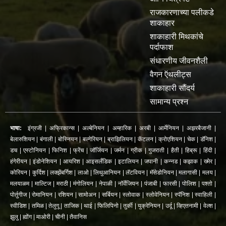
राजकारणाच्या पलीकडे
शाकाहार
शाकाहारी मिथकांचे
पर्दाफाश
संधारणीय जीवनशैली
वैगन ऍथलीट्स
शाकाहारी सौंदर्य
सामान्य प्रश्न
भाषा:
इंग्रजी
|
अफ्रिकान्स
|
अल्बेनियन
|
अम्हारिक
|
अरबी
|
आर्मेनियन
|
अझरबैजानी
|
बेलारुशियन
|
बंगाली
|
बोस्नियन
|
बल्गेरियन
|
ब्राझिलियन
|
कॅटलन
|
क्रोएशियन
|
चेक
|
डॅनिश
|
डच
|
एस्टोनियन
|
फिनिश
|
फ्रेंच
|
जॉर्जियन
|
जर्मन
|
ग्रीक
|
गुजराती
|
हैती
|
हिब्रू
|
हिंदी
|
हंगेरीयन
|
इंडोनेशियन
|
आयरिश
|
आइसलँडिक
|
इटालियन
|
जपानी
|
कन्नड
|
कझाक
|
ख्मेर
|
कोरियन
|
कुर्दिश
|
लक्झेंबर्गिश
|
लाओ
|
लिथुआनियन
|
लॅटवियन
|
मॅसेडोनियन
|
मलागासी
|
मलय
|
मलयाळम
|
माल्टिज
|
मराठी
|
मंगोलियन
|
नेपाळी
|
नॉर्वेजियन
|
पंजाबी
|
फारसी
|
पोलिश
|
पश्तो
|
पोर्तुगीज
|
रोमानियन
|
रशियन
|
सामोअन
|
सर्बियन
|
स्लोवाक
|
स्लोवेनियन
|
स्पॅनिश
|
स्वाहिली
|
स्वीडिश
|
तमिळ
|
तेलुगू
|
ताजिक
|
थाई
|
फिलिपिनो
|
तुर्की
|
युक्रेनियन
|
उर्दू
|
व्हिएतनामी
|
वेल्श
|
झुलु
|
ह्मोंग
|
माओरी
|
चीनी
|
तैवानिस