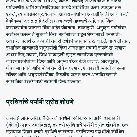
करण्याचा एक प्रभावी मार्ग असू शकतो. शाकाहारी जीवनशैलीचे नैतिक,
पर्यावरणीय आणि आरोग्यविषयक फायदे अधोरेखित करणे उपयुक्त ठरू
शकते, त्याचबरोबर प्रत्येकाच्या आहारासंबंधीच्या आवडीनिवडी आणि पसंती
वेगवेगळ्या असतात हे देखील मान्य करणे महत्त्वाचे आहे. सामाजिक
कार्यक्रमांना जाताना किंवा बाहेर जेवताना, शाकाहारी-अनुकूल पर्यायांवर
संशोधन करून ते सुचवणे किंवा सर्वांसोबत वाटून घेण्यासाठी वनस्पती-
आधारित पदार्थ आणण्याची तयारी दर्शवणे उपयुक्त ठरू शकते. याव्यतिरिक्त,
स्थानिक शाकाहारी समुदायांशी किंवा ऑनलाइन मंचांशी संपर्क साधल्यास
आधार मिळू शकतो, जिथे शाकाहारी म्हणून सामाजिक प्रसंगांमध्ये
वावरण्यासंबंधीच्या टिप्स आणि अनुभव शेअर केले जातात. आदरपूर्वक,
मोकळ्या मनाने आणि योग्य तयारीने वागल्यास, शाकाहारी व्यक्ती आपल्या
नैतिक आणि आहारासंबंधीच्या निवडींचे पालन करत आत्मविश्वासाने
सामाजिक प्रसंगांमध्ये सहभागी होऊ शकतात.
प्रथिनांचे पर्यायी स्रोत शोधणे
जसजसे लोक अधिक नैतिक जीवनशैली स्वीकारतात आणि शाकाहारी
(व्हेगन) आहार अवलंबतात, तसतसे प्रथिनांचे पर्यायी स्रोत शोधणे हा एक
महत्त्वाचा विचार बनतो. प्रथिने सामान्यतः प्राणिजन्य पदार्थांशी संबंधित