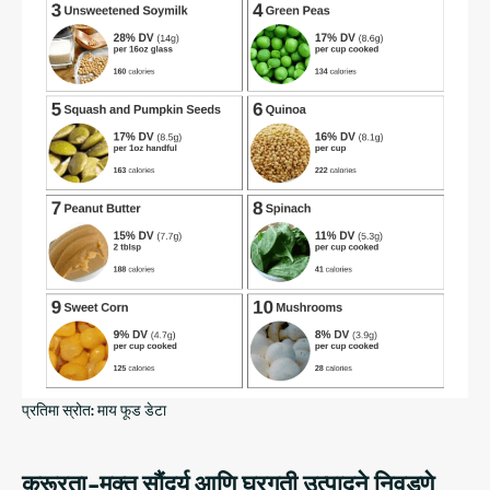
प्रतिमा स्रोत: माय फूड डेटा
क्रूरता-मुक्त सौंदर्य आणि घरगुती उत्पादने निवडणे