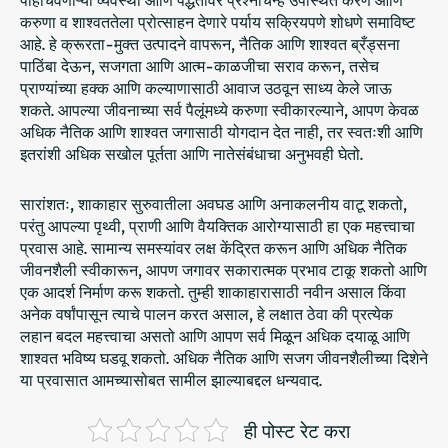
करुणा व शाश्वततेला प्रोत्साहन देणारे पर्याय सक्रियपणे शोधणे समाविष्ट
आहे. हे क्रूरता-मुक्त उत्पादने वापरून, नैतिक आणि शाश्वत ब्रँड्सना
पाठिंबा देऊन, सजगता आणि आत्म-काळजीचा सराव करून, तसेच
प्राण्यांच्या हक्क आणि कल्याणासाठी आवाज उठवून साध्य केले जाऊ
शकते. आपल्या जीवनाच्या सर्व पैलूंमध्ये करुणा स्वीकारल्याने, आपण केवळ
अधिक नैतिक आणि शाश्वत जगासाठी योगदान देत नाही, तर स्वतःशी आणि
इतरांशी अधिक सखोल पूर्तता आणि नातेसंबंधाचा अनुभवही घेतो.
सारांशतः, शाकाहार सुरुवातीला अवघड आणि अनाकलनीय वाटू शकतो,
परंतु आपल्या पृथ्वी, प्राणी आणि वैयक्तिक आरोग्यासाठी हा एक महत्त्वाचा
प्रवास आहे. सामान्य समस्यांवर लक्ष केंद्रित करून आणि अधिक नैतिक
जीवनशैली स्वीकारून, आपण जगावर सकारात्मक प्रभाव टाकू शकतो आणि
एक आदर्श निर्माण करू शकतो. तुम्ही शाकाहारासाठी नवीन असाल किंवा
अनेक वर्षांपासून त्याचे पालन करत असाल, हे लक्षात ठेवा की प्रत्येक
लहान बदल महत्त्वाचा असतो आणि आपण सर्व मिळून अधिक दयाळू आणि
शाश्वत भविष्य घडवू शकतो. अधिक नैतिक आणि सजग जीवनशैलीच्या दिशेने
या प्रवासात आमच्यासोबत सामील झाल्याबद्दल धन्यवाद.
ही पोस्ट रेट करा