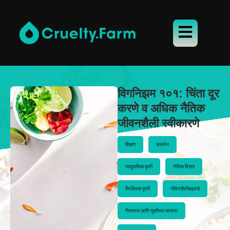
विगनिझम १०१: चिंता दूर
करणे व अधिक नैतिक
जीवनशैली स्वीकारणे
शिक्षण
समर्थन
सामुदायिक कृती
नैतिक विचार
वैयक्तिक कृती
जीवनशैलीबद्दलचे
गैरसमज आणि चुकीच्या कल्पना