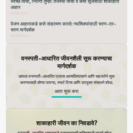
स्वच्छ त्वचा, निरोगी तुम्ही: तेजस्वी त्वचा व कमी सूजेसाठी शाकाहारी
आहार
आणखी वाचा »
वेजन आहाराकडे कसे संक्रमण करावे: नवशिक्यांसाठी चरण-दर-
चरण मार्गदर्शक
आणखी वाचा »
वनस्पती-आधारित जीवनशैली सुरू करण्याचा
मार्गदर्शक
आपला वनस्पती-आधारित प्रवास आत्मविश्वासाने आणि सहजतेने सुरू
करण्यासाठी सोप्या पायऱ्या, स्मार्ट टिप्स आणि उपयुक्त संसाधने शोधा.
आता सुरू करा
शाकाहारी जीवन का निवडावे?
वनस्पती-आधारित आहाराकडे वळण्यामागची शक्तिशाली कारणे शोधा—