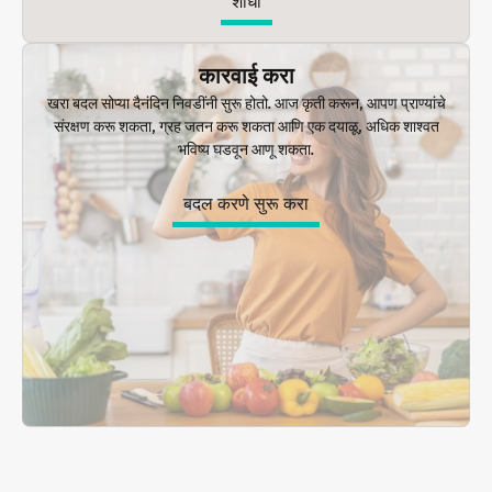
शोधा
कारवाई करा
खरा बदल सोप्या दैनंदिन निवडींनी सुरू होतो. आज कृती करून, आपण प्राण्यांचे
संरक्षण करू शकता, ग्रह जतन करू शकता आणि एक दयाळू, अधिक शाश्वत
भविष्य घडवून आणू शकता.
बदल करणे सुरू करा