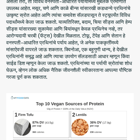
असली तरी, ती विविध वनस्पती-आधारित पर्यायांमध्ये मुबलक प्रमाणात
उपलब्ध आहेत. मसूर, चणे आणि काळे बीन्स यांसारखी कडधान्ये प्रथिनांचे
उत्कृष्ट स्रोत आहेत आणि त्यांचा समावेश सॅलडपासून ते स्ट्यूपर्यंत विविध
पदार्थांमध्ये केला जाऊ शकतो. याव्यतिरिक्त, बदाम, चिया सीड्स आणि हेम्प
सीड्स यांसारख्या सुकामेवा आणि बियांमधून केवळ प्रथिनेच नव्हे, तर
आरोग्यदायी चरबी (फॅट्स) देखील मिळतात. टोफू, टेंपेह आणि सेतान हे
वनस्पती-आधारित प्रथिनांचे पर्याय आहेत, जे अनेक पाककृतींमध्ये
मांसाऐवजी वापरले जाऊ शकतात. क्विनोआ, एक बहुगुणी धान्य, हे देखील
प्रथिनांनी समृद्ध आहे आणि त्याचा उपयोग सॅलडसाठी आधार म्हणून किंवा
साईड डिश म्हणून केला जाऊ शकतो. प्रथिनांच्या या पर्यायी स्रोतांचा शोध
घेऊन, व्हेगन लोक अधिक नैतिक जीवनशैली स्वीकारताना आपल्या पौष्टिक
गरजा पूर्ण करू शकतात.