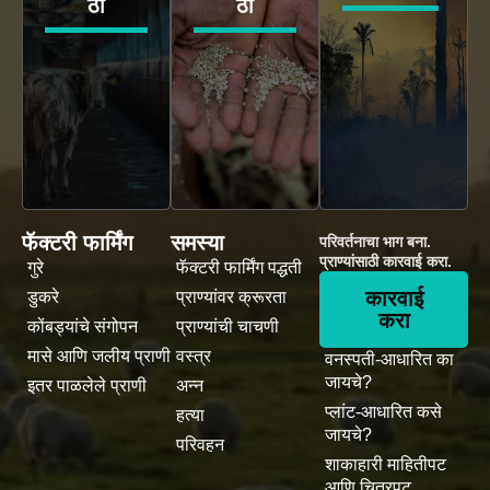
ठी
ठी
फॅक्टरी फार्मिंग
समस्या
परिवर्तनाचा भाग बना.
प्राण्यांसाठी कारवाई करा.
गुरे
फॅक्टरी फार्मिंग पद्धती
कारवाई
डुकरे
प्राण्यांवर क्रूरता
करा
कोंबड्यांचे संगोपन
प्राण्यांची चाचणी
मासे आणि जलीय प्राणी
वस्त्र
वनस्पती-आधारित का
जायचे?
इतर पाळलेले प्राणी
अन्न
प्लांट-आधारित कसे
हत्या
जायचे?
परिवहन
शाकाहारी माहितीपट
आणि चित्रपट