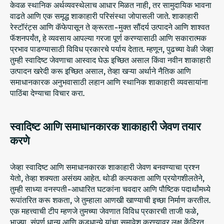
केवळ स्थानिक अर्थव्यवस्थेलाच आधार मिळत नाही, तर सामुदायिक भावना
वाढते आणि एक समृद्ध शाकाहारी परिसंस्था जोपासली जाते. शाकाहारी
रेस्टॉरंट्स आणि कॅफेपासून ते क्रूरता-मुक्त सौंदर्य उत्पादने आणि शाश्वत
फॅशनपर्यंत, हे व्यवसाय आपल्या गरजा पूर्ण करण्यासाठी आणि सकारात्मक
प्रभाव पाडण्यासाठी विविध प्रकारचे पर्याय देतात. म्हणून, पुढच्या वेळी जेव्हा
तुम्ही स्वादिष्ट जेवणाचा आस्वाद घेऊ इच्छित असाल किंवा नवीन शाकाहारी
उत्पादन खरेदी करू इच्छित असाल, तेव्हा खऱ्या अर्थाने नैतिक आणि
समाधानकारक अनुभवासाठी लहान आणि स्थानिक शाकाहारी व्यवसायांना
पाठिंबा देण्याचा विचार करा.
स्वादिष्ट आणि समाधानकारक शाकाहारी जेवण तयार
करणे
जेव्हा स्वादिष्ट आणि समाधानकारक शाकाहारी जेवण बनवण्याचा प्रश्न
येतो, तेव्हा शक्यता असंख्य आहेत. थोडी कल्पकता आणि प्रयोगशीलतेने,
तुम्ही साध्या वनस्पती-आधारित घटकांना चवदार आणि पौष्टिक पदार्थांमध्ये
रूपांतरित करू शकता, जे तुम्हाला आणखी खाण्याची इच्छा निर्माण करतील.
एक महत्त्वाची टीप म्हणजे तुमच्या जेवणात विविध प्रकारची ताजी फळे,
भाज्या, संपूर्ण धान्य आणि कडधान्ये यांचा समावेश करण्यावर लक्ष केंद्रित