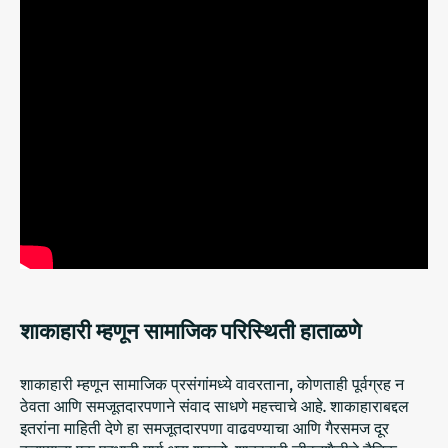
शाकाहारी म्हणून सामाजिक परिस्थिती हाताळणे
शाकाहारी म्हणून सामाजिक प्रसंगांमध्ये वावरताना, कोणताही पूर्वग्रह न
ठेवता आणि समजूतदारपणाने संवाद साधणे महत्त्वाचे आहे. शाकाहाराबद्दल
इतरांना माहिती देणे हा समजूतदारपणा वाढवण्याचा आणि गैरसमज दूर