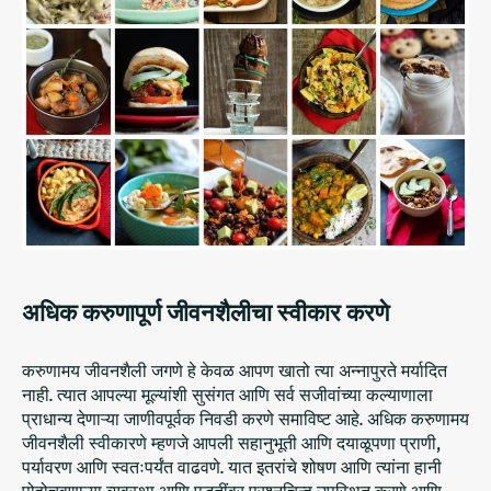
अधिक करुणापूर्ण जीवनशैलीचा स्वीकार करणे
करुणामय जीवनशैली जगणे हे केवळ आपण खातो त्या अन्नापुरते मर्यादित
नाही. त्यात आपल्या मूल्यांशी सुसंगत आणि सर्व सजीवांच्या कल्याणाला
प्राधान्य देणाऱ्या जाणीवपूर्वक निवडी करणे समाविष्ट आहे. अधिक करुणामय
जीवनशैली स्वीकारणे म्हणजे आपली सहानुभूती आणि दयाळूपणा प्राणी,
पर्यावरण आणि स्वतःपर्यंत वाढवणे. यात इतरांचे शोषण आणि त्यांना हानी
पोहोचवणाऱ्या व्यवस्था आणि पद्धतींवर प्रश्नचिन्ह उपस्थित करणे आणि