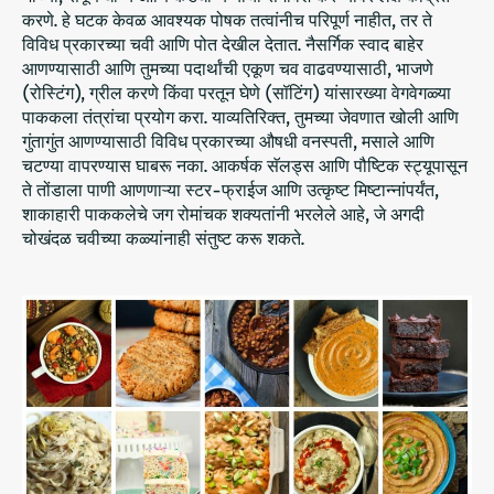
करणे. हे घटक केवळ आवश्यक पोषक तत्वांनीच परिपूर्ण नाहीत, तर ते
विविध प्रकारच्या चवी आणि पोत देखील देतात. नैसर्गिक स्वाद बाहेर
आणण्यासाठी आणि तुमच्या पदार्थांची एकूण चव वाढवण्यासाठी, भाजणे
(रोस्टिंग), ग्रील करणे किंवा परतून घेणे (सॉटिंग) यांसारख्या वेगवेगळ्या
पाककला तंत्रांचा प्रयोग करा. याव्यतिरिक्त, तुमच्या जेवणात खोली आणि
गुंतागुंत आणण्यासाठी विविध प्रकारच्या औषधी वनस्पती, मसाले आणि
चटण्या वापरण्यास घाबरू नका. आकर्षक सॅलड्स आणि पौष्टिक स्ट्यूपासून
ते तोंडाला पाणी आणणाऱ्या स्टर-फ्राईज आणि उत्कृष्ट मिष्टान्नांपर्यंत,
शाकाहारी पाककलेचे जग रोमांचक शक्यतांनी भरलेले आहे, जे अगदी
चोखंदळ चवीच्या कळ्यांनाही संतुष्ट करू शकते.