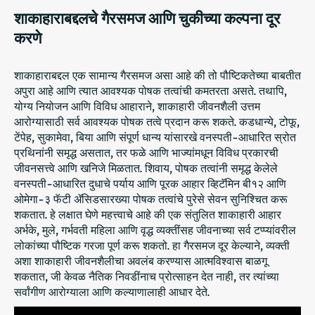
शाकाहाराबद्दलचे गैरसमज आणि चुकीच्या कल्पना दूर
करणे
शाकाहाराबद्दल एक सामान्य गैरसमज असा आहे की तो पौष्टिकतेच्या बाबतीत
अपुरा आहे आणि त्यात आवश्यक पोषक तत्वांची कमतरता असते. तथापि,
योग्य नियोजन आणि विविध आहाराने, शाकाहारी जीवनशैली उत्तम
आरोग्यासाठी सर्व आवश्यक पोषक तत्वे प्रदान करू शकते. कडधान्ये, टोफू,
टेंपेह, सुकामेवा, बिया आणि संपूर्ण धान्य यांसारखे वनस्पती-आधारित स्रोत
प्रथिनांनी समृद्ध असतात, तर फळे आणि भाज्यांमधून विविध प्रकारची
जीवनसत्त्वे आणि खनिजे मिळतात. शिवाय, पोषक तत्वांनी समृद्ध केलेले
वनस्पती-आधारित दुधाचे पर्याय आणि पूरक आहार व्हिटॅमिन बी१२ आणि
ओमेगा-३ फॅटी ॲसिडसारख्या पोषक तत्वांचे पुरेसे सेवन सुनिश्चित करू
शकतात. हे लक्षात घेणे महत्त्वाचे आहे की एक संतुलित शाकाहारी आहार
अर्भके, मुले, गर्भवती महिला आणि वृद्ध व्यक्तींसह जीवनाच्या सर्व टप्प्यांवरील
लोकांच्या पौष्टिक गरजा पूर्ण करू शकतो. हा गैरसमज दूर केल्याने, व्यक्ती
अशा शाकाहारी जीवनशैलीचा अवलंब करण्यास आत्मविश्वास बाळगू
शकतात, जी केवळ नैतिक निवडींनाच प्रोत्साहन देत नाही, तर त्यांच्या
सर्वांगीण आरोग्याला आणि कल्याणालाही आधार देते.