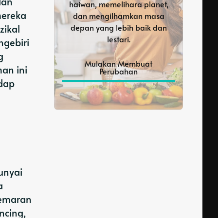
dan
haiwan, memelihara planet,
mereka
dan mengilhamkan masa
zikal
depan yang lebih baik dan
lestari.
ngebiri
g
Mulakan Membuat
an ini
Perubahan
adap
unyai
a
cemaran
ncing,