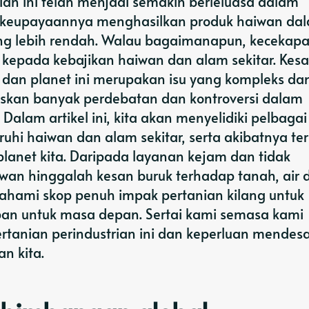
ian ini telah menjadi semakin berleluasa dalam
a keupayaannya menghasilkan produk haiwan da
ng lebih rendah. Walau bagaimanapun, kecekapa
epada kebajikan haiwan dan alam sekitar. Kes
 dan planet ini merupakan isu yang kompleks da
uskan banyak perdebatan dan kontroversi dalam
alam artikel ini, kita akan menyelidiki pelbagai
uhi haiwan dan alam sekitar, serta akibatnya t
anet kita. Daripada layanan kejam dan tidak
wan hinggalah kesan buruk terhadap tanah, air 
ahami skop penuh impak pertanian kilang untuk
an untuk masa depan. Sertai kami semasa kami
tanian perindustrian ini dan keperluan mendes
n kita.