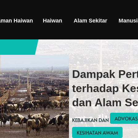
aman Haiwan
Haiwan
Alam Sekitar
Manusi
Dampak Pert
terhadap Ke
dan Alam Se
ADVOKAS
KEBAJIKAN DAN 
KESIHATAN AWAM