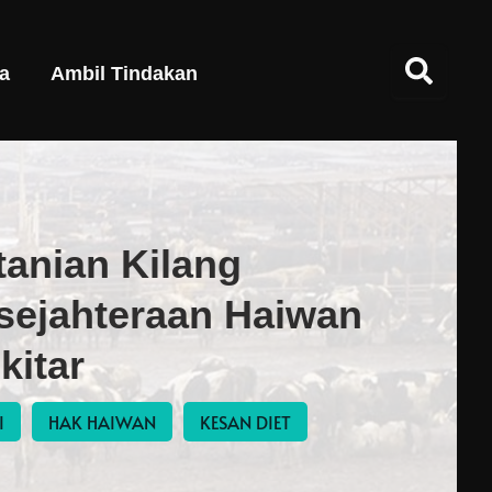
a
Ambil Tindakan
anian Kilang
sejahteraan Haiwan
kitar
I
HAK HAIWAN
KESAN DIET