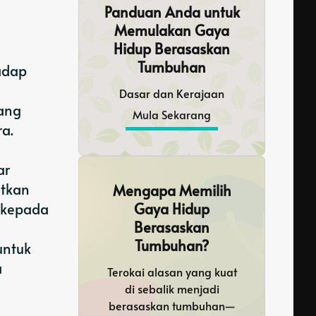
Panduan Anda untuk
Memulakan Gaya
Hidup Berasaskan
Tumbuhan
adap
Dasar dan Kerajaan
ang
Mula Sekarang
a.
ar
atkan
Mengapa Memilih
 kepada
Gaya Hidup
Berasaskan
Tumbuhan?
untuk
a
Terokai alasan yang kuat
di sebalik menjadi
berasaskan tumbuhan—