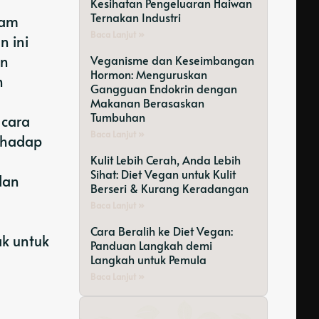
Kesihatan Pengeluaran Haiwan
Ternakan Industri
lam
Baca Lanjut »
n ini
an
Veganisme dan Keseimbangan
Hormon: Menguruskan
n
Gangguan Endokrin dengan
Makanan Berasaskan
Tumbuhan
 cara
Baca Lanjut »
erhadap
Kulit Lebih Cerah, Anda Lebih
Sihat: Diet Vegan untuk Kulit
dan
Berseri & Kurang Keradangan
Baca Lanjut »
Cara Beralih ke Diet Vegan:
ak untuk
Panduan Langkah demi
Langkah untuk Pemula
Baca Lanjut »