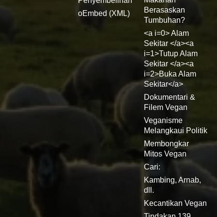
Penyembelihan
Berasaskan
oEmbed (XML)
Tumbuhan?
<a i=0> Alam
Sekitar </a><a
i=1>Tutup Alam
Sekitar </a><a
i=2>Buka Alam
Sekitar</a>
Dokumentari &
Filem Vegan
Veganisme
Melangkaui Politik
Membongkar
Mitos Vegan
Cari:
Kambing, Arnab,
dll.
Kecantikan Vegan
Tindakan 139