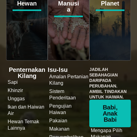
Hewan
Manusi
Planet
a
Penternakan
Isu-Isu
JADILAH
Kilang
SEBAHAGIAN
Amalan Pertanian
DARIPADA
Sapi
Kilang
PERUBAHAN.
Khinzir
Sistem
AMBIL TINDAKAN
UNTUK HAIWAN.
Penderitaan
Unggas
Pengujian
Babi,
Ikan dan Haiwan
Haiwan
Anak
Air
Babi
Pakaian
Hewan Ternak
Lainnya
Makanan
Mengapa Pilih
Makanan