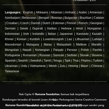
Languages:
English
|
Afrikaans
|
Albanian
|
Amharic
|
Arabic
|
Armenian
|
Azerbaijani
|
Belarusian
|
Bengali
|
Bosnian
|
Bulgarian
|
Brazilian
|
Catalan
|
Croatian
|
Czech
|
Danish
|
Dutch
|
Estonian
|
Finnish
|
French
|
Georgian
|
German
|
Greek
|
Gujarati
|
Haitian
|
Hebrew
|
Hindi
|
Hungarian
|
Indonesian
|
Irish
|
Icelandic
|
Italian
|
Japanese
|
Kannada
|
Kazakh
|
Khmer
|
Korean
|
Kurdish
|
Luxembourgish
|
Lao
|
Lithuanian
|
Latvian
|
Macedonian
|
Malagasy
|
Malay
|
Malayalam
|
Maltese
|
Marathi
|
Mongolian
|
Nepali
|
Norwegian
|
Panjabi
|
Persian
|
Polish
|
Pashto
|
Portuguese
|
Romanian
|
Russian
|
Samoan
|
Serbian
|
Slovak
|
Slovene
|
Spanish
|
Swahili
|
Swedish
|
Tamil
|
Telugu
|
Tajik
|
Thai
|
Filipino
|
Turkish
|
Ukrainian
|
Urdu
|
Vietnamese
|
Welsh
|
Zulu
|
Hmong
|
Maori
|
Chinese
|
Taiwanese
Hak Cipta ©
Humane Foundation.
Semua hak terpelihara.
Kandungan tersedia di bawah Lesen Atribusi-Perkongsian Sama Creative Commons 4.0.
Humane Foundation
adalah organisasi bukan untung yang dibiayai sendiri yang berdaftar di UK (No Pendaftaran 15077857)