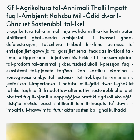
Kif l-Agrikoltura tal-Annimali Tħalli Impatt
fuq l-Ambjent: Naħsbu Mill-Ġdid dwar l-
Għażliet Sostenibbli tal-Ikel
L-agrikoltura tal-annimali hija waħda mill-aktar kontributuri
sinifikanti għall-qerda ambjentali, li twassal għad-
deforestazzjoni, taċċellera t-tibdil fil-klima permezz ta’
emissjonijiet qawwija ta’ gassijiet serra, tnaqqas ir-riżorsi tal-
ilma, u tipperikola l-bijodiversità. Hekk kif il-konsum globali
tal-prodotti tal-annimali jikber, tiżdied ukoll il-pressjoni fuq l-
ekosistemi tal-pjaneta tagħna. Dan l-artiklu jeżamina l-
konsegwenzi ambjentali estensivi tat-trobbija tal-annimali u
jenfasizza l-importanza li naħsbu mill-ġdid dwar l-għażliet
tal-ikel tagħna. Billi nadottaw alternattivi sostenibbli bħal dieti
bbażati fuq il-pjanti u nappoġġjaw prattiki agrikoli ekoloġiċi,
nistgħu nieħdu passi sinifikanti lejn it-tnaqqis ta’ dawn l-
impatti u t-trawwim ta’ futur aktar sostenibbli għal kulħadd