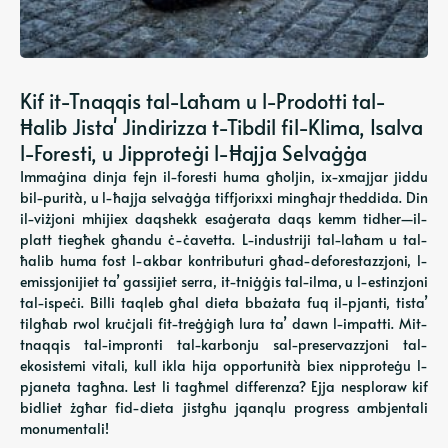
Kif it-Tnaqqis tal-Laħam u l-Prodotti tal-
Ħalib Jista' Jindirizza t-Tibdil fil-Klima, Isalva
l-Foresti, u Jipproteġi l-Ħajja Selvaġġa
Immaġina dinja fejn il-foresti huma għoljin, ix-xmajjar jiddu
bil-purità, u l-ħajja selvaġġa tiffjorixxi mingħajr theddida. Din
il-viżjoni mhijiex daqshekk esaġerata daqs kemm tidher—il-
platt tiegħek għandu ċ-ċavetta. L-industriji tal-laħam u tal-
ħalib huma fost l-akbar kontributuri għad-deforestazzjoni, l-
emissjonijiet ta’ gassijiet serra, it-tniġġis tal-ilma, u l-estinzjoni
tal-ispeċi. Billi taqleb għal dieta bbażata fuq il-pjanti, tista’
tilgħab rwol kruċjali fit-treġġigħ lura ta’ dawn l-impatti. Mit-
tnaqqis tal-impronti tal-karbonju sal-preservazzjoni tal-
ekosistemi vitali, kull ikla hija opportunità biex nipproteġu l-
pjaneta tagħna. Lest li tagħmel differenza? Ejja nesploraw kif
bidliet żgħar fid-dieta jistgħu jqanqlu progress ambjentali
monumentali!