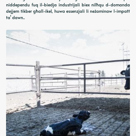
niddependu fuq il-biedja industrijali biex nilħqu d-domanda
dejjem tikber għall-ikel, huwa essenzjali li neżaminaw l-impatt
ta’ dawn..