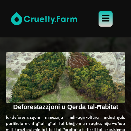
Deforestazzjoni u Qerda tal-Ħabitat
Id-deforestazzjoni mmexxija mill-agrikoltura industrijali,
partikolarment għall-għalf tal-bhejjem u r-ragħa, hija waħda
mill-kawżi ewlenin tat-telf tal-ħabitat u t-tfixkil tal-ekosistema