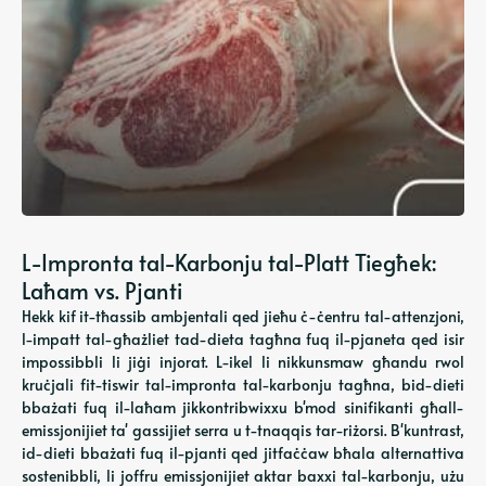
L-Impronta tal-Karbonju tal-Platt Tiegħek:
Laħam vs. Pjanti
Hekk kif it-tħassib ambjentali qed jieħu ċ-ċentru tal-attenzjoni,
l-impatt tal-għażliet tad-dieta tagħna fuq il-pjaneta qed isir
impossibbli li jiġi injorat. L-ikel li nikkunsmaw għandu rwol
kruċjali fit-tiswir tal-impronta tal-karbonju tagħna, bid-dieti
bbażati fuq il-laħam jikkontribwixxu b'mod sinifikanti għall-
emissjonijiet ta' gassijiet serra u t-tnaqqis tar-riżorsi. B'kuntrast,
id-dieti bbażati fuq il-pjanti qed jitfaċċaw bħala alternattiva
sostenibbli, li joffru emissjonijiet aktar baxxi tal-karbonju, użu