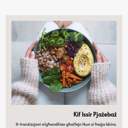
Kif Issir Pjażebaż
It-tranżizzjoni m'għandhiex għalfejn tkun xi ħaġa kbira.