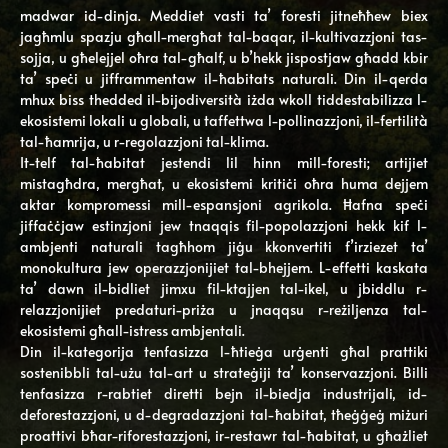
madwar id-dinja. Meddiet vasti ta’ foresti jitneħħew biex
jagħmlu spazju għall-mergħat tal-baqar, il-kultivazzjoni tas-
sojja, u għelejjel oħra tal-għalf, u b’hekk jispostjaw għadd kbir
ta’ speċi u jifframmentaw il-ħabitats naturali. Din il-qerda
mhux biss thedded il-bijodiversità iżda wkoll tiddestabilizza l-
ekosistemi lokali u globali, u taffettwa l-pollinazzjoni, il-fertilità
tal-ħamrija, u r-regolazzjoni tal-klima.
It-telf tal-ħabitat jestendi lil hinn mill-foresti; artijiet
mistagħdra, mergħat, u ekosistemi kritiċi oħra huma dejjem
aktar kompromessi mill-espansjoni agrikola. Ħafna speċi
jiffaċċjaw estinzjoni jew tnaqqis fil-popolazzjoni hekk kif l-
ambjenti naturali tagħhom jiġu kkonvertiti f’irziezet ta’
monokultura jew operazzjonijiet tal-bhejjem. L-effetti kaskata
ta’ dawn il-bidliet jimxu fil-ktajjen tal-ikel, u jbiddlu r-
relazzjonijiet predaturi-priża u jnaqqsu r-reżiljenza tal-
ekosistemi għall-istress ambjentali.
Din il-kategorija tenfasizza l-ħtieġa urġenti għal prattiki
sostenibbli tal-użu tal-art u strateġiji ta’ konservazzjoni. Billi
tenfasizza r-rabtiet diretti bejn il-biedja industrijali, id-
deforestazzjoni, u d-degradazzjoni tal-ħabitat, tħeġġeġ miżuri
proattivi bħar-riforestazzjoni, ir-restawr tal-ħabitat, u għażliet