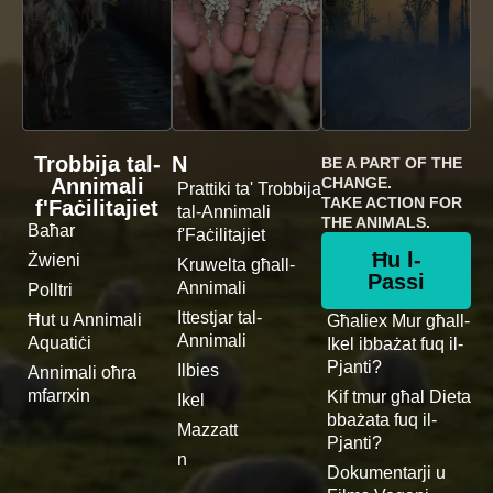
Trobbija tal-
N
BE A PART OF THE
Annimali
CHANGE.
Prattiki ta' Trobbija
TAKE ACTION FOR
f'Faċilitajiet
tal-Annimali
THE ANIMALS.
Baħar
f'Faċilitajiet
Ħu l-
Żwieni
Kruwelta għall-
Passi
Annimali
Polltri
Ittestjar tal-
Ħut u Annimali
Għaliex Mur għall-
Annimali
Aquatiċi
Ikel ibbażat fuq il-
Pjanti?
Ilbies
Annimali oħra
mfarrxin
Kif tmur għal Dieta
Ikel
bbażata fuq il-
Mazzatt
Pjanti?
n
Dokumentarji u