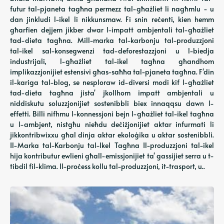
futur tal-pjaneta tagħna permezz tal-għażliet li nagħmlu - u
dan jinkludi l-ikel li nikkunsmaw. Fi snin reċenti, kien hemm
għarfien dejjem jikber dwar l-impatt ambjentali tal-għażliet
tad-dieta tagħna. Mill-marka tal-karbonju tal-produzzjoni
tal-ikel sal-konsegwenzi tad-deforestazzjoni u l-biedja
industrijali, l-għażliet tal-ikel tagħna għandhom
implikazzjonijiet estensivi għas-saħħa tal-pjaneta tagħna. F'din
il-kariga tal-blog, se nesploraw id-diversi modi kif l-għażliet
tad-dieta tagħna jista' jkollhom impatt ambjentali u
niddiskutu soluzzjonijiet sostenibbli biex innaqqsu dawn l-
effetti. Billi nifhmu l-konnessjoni bejn l-għażliet tal-ikel tagħna
u l-ambjent, nistgħu nieħdu deċiżjonijiet aktar infurmati li
jikkontribwixxu għal dinja aktar ekoloġika u aktar sostenibbli.
Il-Marka tal-Karbonju tal-Ikel Tagħna Il-produzzjoni tal-ikel
hija kontributur ewlieni għall-emissjonijiet ta' gassijiet serra u t-
tibdil fil-klima. Il-proċess kollu tal-produzzjoni, it-trasport, u..