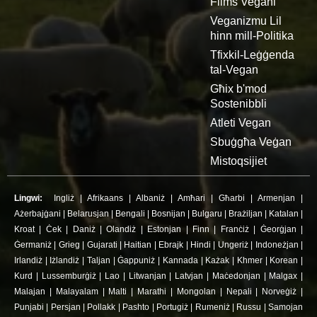
Films Vegani
Veganizmu Lil
hinn mill-Politika
Tfixkil-Leġġenda
tal-Vegan
Għix b'mod
Sostenibbli
Atleti Vegan
Sbuġgħa Veġan
Mistoqsijiet
Lingwi:
Ingliż
|
Afrikaans
|
Albaniż
|
Amħari
|
Għarbi
|
Armenjan
|
Ażerbajġani
|
Belarusjan
|
Bengali
|
Bosnijan
|
Bulgaru
|
Brażiljan
|
Katalan
|
Kroat
|
Ċek
|
Daniż
|
Olandiż
|
Estonjan
|
Finn
|
Franċiż
|
Ġeorġjan
|
Ġermaniż
|
Grieg
|
Gujarati
|
Haitian
|
Ebrajk
|
Hindi
|
Ungeriż
|
Indoneżjan
|
Irlandiż
|
Iżlandiż
|
Taljan
|
Ġappuniż
|
Kannada
|
Każak
|
Khmer
|
Korean
|
Kurd
|
Lussemburġiż
|
Lao
|
Litwanjan
|
Latvjan
|
Maċedonjan
|
Malgax
|
Malajan
|
Malayalam
|
Malti
|
Marathi
|
Mongolan
|
Nepali
|
Norveġiż
|
Punjabi
|
Persjan
|
Pollakk
|
Pashto
|
Portugiż
|
Rumeniż
|
Russu
|
Samojan