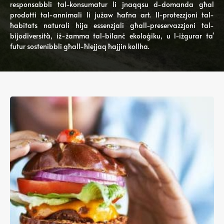
responsabbli tal-konsumatur li jnaqqsu d-domanda għal
prodotti tal-annimali li jużaw ħafna art. Il-protezzjoni tal-
ħabitats naturali hija essenzjali għall-preservazzjoni tal-
bijodiversità, iż-żamma tal-bilanċ ekoloġiku, u l-iżgurar ta'
futur sostenibbli għall-ħlejjaq ħajjin kollha.