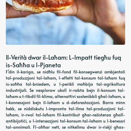
Il-Verità dwar il-Laħam: L-Impatt tiegħu fuq
is-Saħħa u l-Pjaneta
F’din il-kariga, se nidħlu fil-fond fil-konsegwenzi ambjentali
tal-produzzjoni tal-laħam, l-effetti tal-konsum tal-laħam fuq
is-saħħa tal-bniedem, u l-perikli moħbija tal-agrikoltura
industrijali. Se nesploraw ukoll ir-rabta bejn il-konsum tal-
laħam u t-tibdil fil-klima, alternattivi sostenibbli għal-laħam, u
l-konnessjoni bejn il-laħam u d-deforestazzjoni. Barra minn
hekk, se niddiskutu l-impronta tal-ilma tal-produzzjoni tal-
laħam, ir-rwol tal-laħam fil-kontribut għar-reżistenza għall-
antibijotiċi, u l-intersezzjoni tal-konsum tal-laħam u l-benessri
tal-annimali. Fl-aħħar nett, se nitkellmu dwar ir-riskji għas-