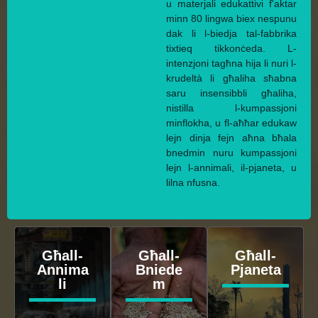
u materjali edukattivi f'aktar
minn 80 lingwa biex nespunu
dak li l-biedja tal-fabbrika
tixtieq tikkonċeda. L-
intenzjoni tagħna hija li nuri l-
krudeltà li għaliha sħabna
saru insensibbli għaliha,
nistilla l-kumpassjoni
minflokha, u fl-aħħar edukaw
lejn dinja fejn aħna bħala
bnedmin nuru kumpassjoni
lejn l-annimali, il-pjaneta, u
lilna nfusna.
Għall-
Għall-
Għall-
Annima
Bniede
Pjaneta
li
m