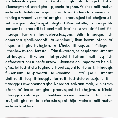
Id-deforestazzjoni hija kwistjoni globali li qed tikber
b'konsegwenzi severi għall-pjaneta tagħna. Wieħed mill-muturi
ewlenin tad-deforestazzjoni huwa l-agrikoltura tal-annimali, li
teħtieġ ammonti vasti ta' art għall-produzzjoni tal-bhejjem u l-
kultivazzjoni tal-għelejjel tal-għalf. Madankollu, it-tnaqqis fil-
konsum tal-prodotti tal-annimali jista' jkollu rwol sinifikanti fit-
tnaqqis tar-rati tad-deforestazzjoni. Billi titnaqqas id-
domanda għall-prodotti tal-annimali, ikun hemm bżonn ta'
inqas art għall-bhejjem, u b'hekk titnaqqas il-ħtieġa li
jitneħħew iż-żoni forestali. F'din il-kariga, se nesploraw l-impatt
tat-tnaqqis fil-konsum tal-prodotti tal-annimali fuq id-
deforestazzjoni u nenfasizzaw il-konnessjoni importanti bejn l-
għażliet tad-dieta tagħna u l-protezzjoni tal-foresti. It-tnaqqis
fil-konsum tal-prodotti tal-annimali jista' jkollu impatt
sinifikanti fuq it-tnaqqis tar-rati tad-deforestazzjoni. Billi
titnaqqas id-domanda għall-prodotti tal-annimali, ikun hemm
bżonn ta' inqas art għall-produzzjoni tal-bhejjem, u b'hekk
titnaqqas il-ħtieġa li jitneħħew iż-żoni forestali. Dan huwa
kruċjali għaliex id-deforestazzjoni hija waħda mill-muturi
ewlenin tal-klima..