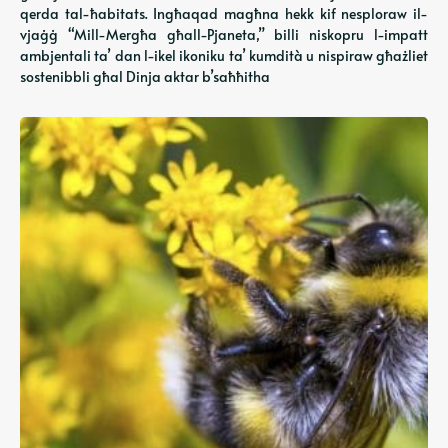
qerda tal-ħabitats. Ingħaqad magħna hekk kif nesploraw il-
vjaġġ “Mill-Mergħa għall-Pjaneta,” billi niskopru l-impatt
ambjentali ta’ dan l-ikel ikoniku ta’ kumdità u nispiraw għażliet
sostenibbli għal Dinja aktar b’saħħitha