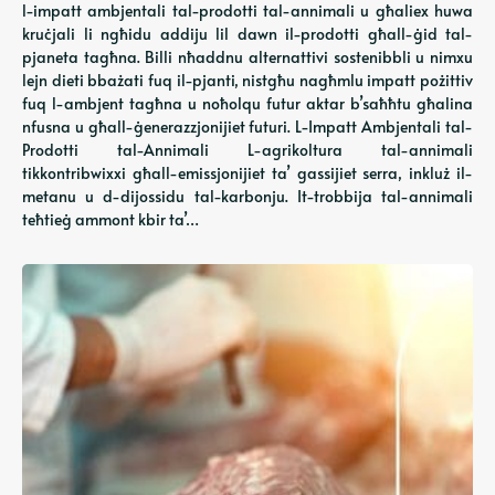
l-impatt ambjentali tal-prodotti tal-annimali u għaliex huwa
kruċjali li ngħidu addiju lil dawn il-prodotti għall-ġid tal-
pjaneta tagħna. Billi nħaddnu alternattivi sostenibbli u nimxu
lejn dieti bbażati fuq il-pjanti, nistgħu nagħmlu impatt pożittiv
fuq l-ambjent tagħna u noħolqu futur aktar b’saħħtu għalina
nfusna u għall-ġenerazzjonijiet futuri. L-Impatt Ambjentali tal-
Prodotti tal-Annimali L-agrikoltura tal-annimali
tikkontribwixxi għall-emissjonijiet ta’ gassijiet serra, inkluż il-
metanu u d-dijossidu tal-karbonju. It-trobbija tal-annimali
teħtieġ ammont kbir ta’…