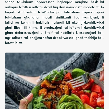
saħħa tal-laħam ipproċessat. Ingħaqad magħna hekk kif
niskopru l-fatti u nitfgħu dawl fuq dan is-suġġett importanti. L-
Impatt Ambjentali tal-Produzzjoni tal-Laħam Il-produzzjoni
tal-laħam għandha impatt sinifikanti fuq l-ambjent, li
jaffettwa kemm il-ħabitats naturali kif ukoll jikkontribwixxi
għat-tibdil fil-klima. Il-produzzjoni tal-laħam tikkontribwixxi
għad-deforestazzjoni u t-telf tal-ħabitats L-espansjoni tal-
agrikoltura tal-bhejjem ħafna drabi twassal għat-tneħħija tal-
foresti biex..