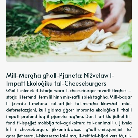
Mill-Mergħa għall-Pjaneta: Niżvelaw l-
Impatt Ekoloġiku tal-Cheeseburgers
Għolli snienek fl-istorja wara l-cheeseburger favorit tiegħek –
storja li testendi ferm lil hinn mis-saffi sbieħ tagħha. Mill-baqar
li jxerrdu l-metanu sal-artijiet tal-mergħa kkawżati mid-
deforestazzjoni, kull gidma ġġorr impronta ekoloġika li tħalli
impatt profond fuq il-pjaneta tagħna. Dan l-artiklu jidħol fil-
fond fl-ispejjeż moħbija tal-agrikoltura tal-annimali, u jiżvela
kif il-cheeseburgers jikkontribwixxu għall-emissjonijiet ta’
gassijiet serra, l-iskarsezza tal-ilma, it-telf tal-bijodiversità, u l-