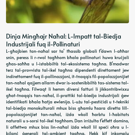
Dinja Mingħajr Naħal: L-Impatt tal-Biedja
Industrijali fuq il-Pollinaturi
L-għajbien tan-naħal sar ta’ tħassib globali f’dawn l-aħħar
snin, peress li r-rwol tagħhom bħala pollinaturi huwa kruċjali
għas-saħħa u l-istabbiltà tal-ekosistema tagħna. B’madwar
terz tal-provvista tal-ikel tagħna dipendenti direttament jew
indirettament fuq il-pollinazzjoni, it-tnaqqis fil-popolazzjonijiet
tan-naħal qajjem allarm dwar is-sostenibbiltà tas-sistema tal-
ikel tagħna. Filwaqt li hemm diversi fatturi li jikkontribwixxu
għat-tnaqqis tan-naħal, il-prattiki tal-biedja industrijali ġew
identifikati bħala ħatja ewlenija. L-użu tal-pestiċidi u t-tekniki
tal-biedja monokulturali mhux biss għamlu ħsara diretta lill-
popolazzjonijiet tan-naħal, iżda wkoll ħarbtu l-ħabitats
naturali u s-sorsi tal-ikel tagħhom. Dan irriżulta f’effett domino,
li affettwa mhux biss lin-naħal iżda wkoll lil speċi oħra u l-
bilanċ ġenerali tal-ambjent tagħna. Hekk kif inkomplu