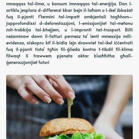
mnaqqas tal-ilma, u konsum imnaqqas tal-enerġija. Dan l-
artiklu jesplora d-differenzi kbar bejn il-laħam u l-ikel ibbażat
fuq il-pjanti f'termini tal-impatt ambjentali tagħhom—
japprofondixxi d-deforestazzjoni, l-emissjonijiet tal-metanu
mit-trobbija tal-bhejjem, u l-impronti tat-trasport. Billi
neżaminaw dawn il-fatturi permezz ta' lenti mmexxija mill-
evidenza, niskopru kif il-bidla lejn drawwiet tal-ikel iċċentrati
fuq il-pjanti tista' tgħin fil-ġlieda kontra t-tibdil fil-klima
filwaqt li trawwem pjaneta aktar b'saħħitha għall-
ġenerazzjonijiet futuri