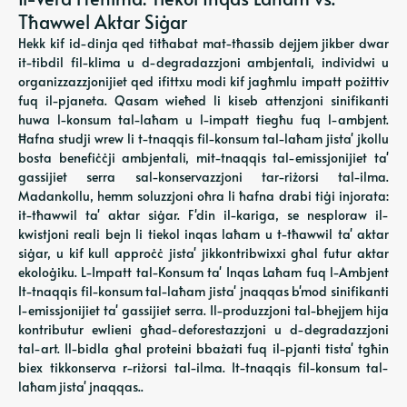
Tħawwel Aktar Siġar
Hekk kif id-dinja qed titħabat mat-tħassib dejjem jikber dwar
it-tibdil fil-klima u d-degradazzjoni ambjentali, individwi u
organizzazzjonijiet qed ifittxu modi kif jagħmlu impatt pożittiv
fuq il-pjaneta. Qasam wieħed li kiseb attenzjoni sinifikanti
huwa l-konsum tal-laħam u l-impatt tiegħu fuq l-ambjent.
Ħafna studji wrew li t-tnaqqis fil-konsum tal-laħam jista' jkollu
bosta benefiċċji ambjentali, mit-tnaqqis tal-emissjonijiet ta'
gassijiet serra sal-konservazzjoni tar-riżorsi tal-ilma.
Madankollu, hemm soluzzjoni oħra li ħafna drabi tiġi injorata:
it-tħawwil ta' aktar siġar. F'din il-kariga, se nesploraw il-
kwistjoni reali bejn li tiekol inqas laħam u t-tħawwil ta' aktar
siġar, u kif kull approċċ jista' jikkontribwixxi għal futur aktar
ekoloġiku. L-Impatt tal-Konsum ta' Inqas Laħam fuq l-Ambjent
It-tnaqqis fil-konsum tal-laħam jista' jnaqqas b'mod sinifikanti
l-emissjonijiet ta' gassijiet serra. Il-produzzjoni tal-bhejjem hija
kontributur ewlieni għad-deforestazzjoni u d-degradazzjoni
tal-art. Il-bidla għal proteini bbażati fuq il-pjanti tista' tgħin
biex tikkonserva r-riżorsi tal-ilma. It-tnaqqis fil-konsum tal-
laħam jista' jnaqqas..