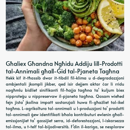
Għaliex Għandna Ngħidu Addiju lill-Prodotti
tal-Annimali għall-Ġid tal-Pjaneta Tagħna
Hekk kif it-tħassib dwar it-tibdil fil-klima u d-degradazzjoni
ambjentali jkompli jikber, qed isir dejjem aktar ċar li rridu
nagħmlu bidliet sinifikanti fil-ħajja tagħna ta’ kuljum biex
nipproteġu u nippreservaw il-pjaneta tagħna. Qasam wieħed
fejn jista’ jkollna impatt sostanzjali huwa fl-għażliet tal-ikel
tagħna. L-agrikoltura tal-annimali u l-produzzjoni ta’ prodotti
tal-annimali ġew identifikati bħala kontributuri ewlenin għall-
emissjonijiet ta’ gassijiet serra, id-deforestazzjoni, l-iskarsezza
tal-ilma, u t-telf tal-bijodiversità. F’din il-kariga, se nesploraw