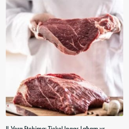
Il-Vera Ftehima: Tiekol Inqas Laħam vs.