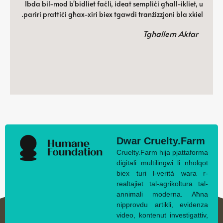
Ibda bil-mod b'bidliet faċli, ideat sempliċi għall-ikliet, u
pariri prattiċi għax-xiri biex tgawdi tranżizzjoni bla xkiel.
Tgħallem Aktar
Dwar Cruelty.Farm
Cruelty.Farm hija pjattaforma
diġitali multilingwi li nħolqot
biex turi l-verità wara r-
realtajiet tal-agrikoltura tal-
annimali moderna. Aħna
nipprovdu artikli, evidenza
video, kontenut investigattiv,