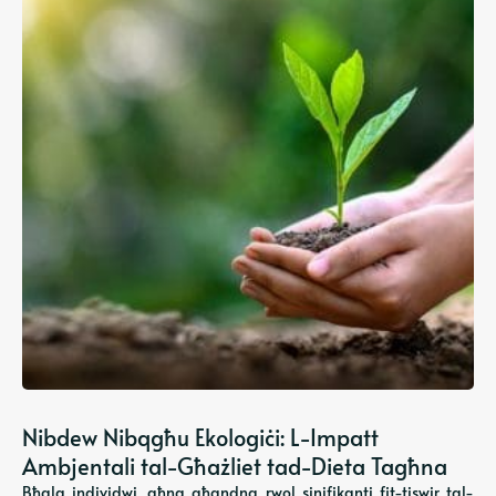
Nibdew Nibqgħu Ekologiċi: L-Impatt
Ambjentali tal-Għażliet tad-Dieta Tagħna
Bħala individwi, aħna għandna rwol sinifikanti fit-tiswir tal-