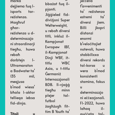
marka
jeċċella
bbażat fuq il-
dejjiema fuq l-
f’avvenimenti
pjanti.
isports tar-
ta’ reżistenza
Jiġġieled fid-
reżistenza.
estremi ta’
diviżjoni Super
Magħruf
diversi jiem.
Welterweight,
għar-
Billi jkopri
u rebaħ diversi
reżistenza u d-
distanzi
titli, inkluż il-
determinazzjo
enormi
Kampjonat
ni straordinarji
b’veloċitajiet
Ewropew IBF,
tiegħu, huwa
notevoli, huwa
il-Kampjonat
rebaħ
stabbilixxa
Dinji WBF, it-
darbtejn l-
diversi rekords
titlu WBC
Ultramaraton
tal-korsa u
Asia, u t-titlu
a Badwater ta’
wera b’mod
Ġermaniż
135 mil,
konsistenti
Internazzjonali
meqjusa
stamina, fokus
BDB. Il-vjaġġ
b’mod wiesa’
u
tiegħu minn
bħala l-aktar
determinazzjo
plejer tal-
tellieqa iebsa
ni eċċezzjonali.
futbol
fid-dinja.
Fl-2022, huwa
żagħżugħ fit-
laħaq il-
tim B Youth ta’
Titoli u
quċċata tal-