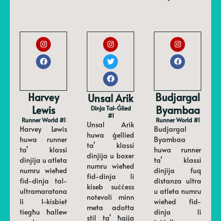
Harvey
Budjargal
Unsal Arik
Lewis
Byambaa
Dinja Tal-Ġlied
#1
Runner World #1
Runner World #1
Unsal Arik
Harvey Lewis
Budjargal
huwa ġellied
huwa runner
Byambaa
ta’ klassi
ta’ klassi
huwa runner
dinjija u boxer
dinjija u atleta
ta’ klassi
numru wieħed
numru wieħed
dinjija fuq
fid-dinja li
fid-dinja tal-
distanza ultra
kiseb suċċess
ultramaratona
u atleta numru
notevoli minn
li l-kisbiet
wieħed fid-
meta adotta
tiegħu ħallew
dinja li
stil ta’ ħajja