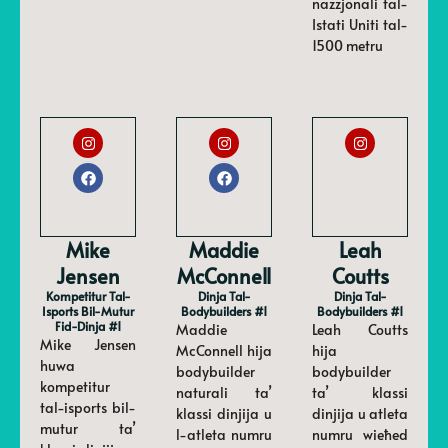
nazzjonali tal-
Istati Uniti tal-
1500 metru
Mike
Maddie
Leah
Jensen
McConnell
Coutts
Kompetitur Tal-
Dinja Tal-
Dinja Tal-
Isports Bil-Mutur
Bodybuilders #1
Bodybuilders #1
Fid-Dinja #1
Maddie
Leah Coutts
Mike Jensen
McConnell hija
hija
huwa
bodybuilder
bodybuilder
kompetitur
naturali ta’
ta’ klassi
tal-isports bil-
klassi dinjija u
dinjija u atleta
mutur ta’
l-atleta numru
numru wieħed