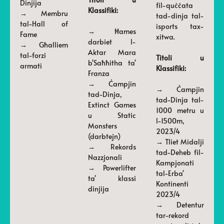
Dinjija
fil-quċċata
Klassifiki:
→ Membru
tad-dinja tal-
tal-Hall of
isports tax-
→ Ħames
Fame
xitwa.
darbiet l-
→ Għalliem
Aktar Mara
tal-forzi
Titoli u
b'Saħħitha ta'
armati
Klassifiki:
Franza
→ Ċampjin
→ Ċampjin
tad-Dinja,
tad-Dinja tal-
Extinct Games
1000 metru u
u Static
l-1500m,
Monsters
2023/4
(darbtejn)
→ Tliet Midalji
→ Rekords
tad-Deheb fil-
Nazzjonali
Kampjonati
→ Powerlifter
tal-Erba'
ta' klassi
Kontinenti
dinjija
2023/4
→ Detentur
tar-rekord