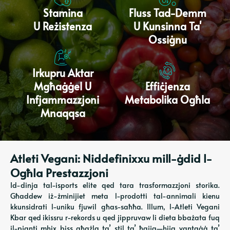
Stamina
Fluss Tad-Demm
U Reżistenza
U Kunsinna Ta'
Ossiġnu
Irkupru Aktar
Mgħaġġel U
Effiċjenza
Infjammazzjoni
Metabolika Ogħla
Mnaqqsa
Atleti Vegani: Niddefinixxu mill-ġdid l-
Ogħla Prestazzjoni
Id-dinja tal-isports elite qed tara trasformazzjoni storika.
Għaddew iż-żminijiet meta l-prodotti tal-annimali kienu
kkunsidrati l-uniku fjuwil għas-saħħa. Illum, l-Atleti Vegani
Kbar qed ikissru r-rekords u qed jippruvaw li dieta bbażata fuq
il-pjanti mhix biss għażla ta’ stil ta’ ħajja—hija vantaġġ ta’