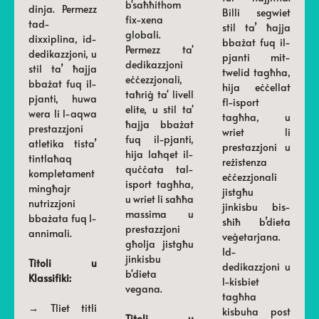
b'saħħithom
dinja. Permezz
Billi segwiet
fix-xena
tad-
stil ta’ ħajja
globali.
dixxiplina, id-
bbażat fuq il-
Permezz ta'
dedikazzjoni, u
pjanti mit-
dedikazzjoni
stil ta’ ħajja
twelid tagħha,
eċċezzjonali,
bbażat fuq il-
hija eċċellat
taħriġ ta' livell
pjanti, huwa
fl-isport
elite, u stil ta'
wera li l-aqwa
tagħha, u
ħajja bbażat
prestazzjoni
wriet li
fuq il-pjanti,
atletika tista’
prestazzjoni u
hija laħqet il-
tintlaħaq
reżistenza
quċċata tal-
kompletament
eċċezzjonali
isport tagħha,
mingħajr
jistgħu
u wriet li saħħa
nutrizzjoni
jinkisbu bis-
massima u
bbażata fuq l-
sħiħ b’dieta
prestazzjoni
annimali.
veġetarjana.
għolja jistgħu
Id-
jinkisbu
Titoli u
dedikazzjoni u
b'dieta
Klassifiki:
l-kisbiet
vegana.
tagħha
→ Tliet titli
kisbuha post
Titoli u