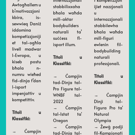
internazzjonali
f’kompetizzjon
Awtogħallem u
stabbilixxaha
ijiet nazzjonali
b’motivazzjoni
bħala waħda
u
kbira, is-
mill-aktar
internazzjonali
sewwieq Daniż
bodybuilders
stabbilewha
iddomina
naturali ta’
bħala waħda
kompetizzjoniji
suċċess fl-
mill-figuri
et tal-ogħla
isport illum.
ewlenin fil-
livell madwar
bodybuilding
l-Ewropa, u
Titoli u
naturali
kiseb postu
Klassifiki:
professjonali.
bħala n-
numru wieħed
→ Ċampjin
Titoli u
fid-dinja f’dan
tad-Dinja tal-
Klassifiki:
l-isport
Pro Figure tal-
impenjattiv u
WNBF tal-
→ Ċampjin
kompetittiv.
2022
Dinji tal-
→ Ċampjin
Figura Pro ta'
Titoli u
tal-Istat ta'
Natural
Klassifiki:
Oregon
Olympia
→ Ċampjin
→ Żewġ podji
→ Ċampjin
tad-Dinja tal-
fil-Kampjonati