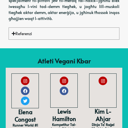
speċjalment fil-pitravi jew fil-meraq tal-ħaxix—jgħinu biex
iwessgħu l-vini tad-demm tiegħek, u jagħtu lill-muskoli
tiegħek aktar demm, aktar enerġija, u jgħinuk tħossok inqas
għajjien waqt l-attività.
Referenzi
Atleti Vegani Kbar
Lewis
Kim L-
Elena
Hamilton
Aħjar
Congost
Kompetitur Tal-
Dinja Ta' Raġel
Runner World #1