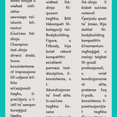
klassi dinjija u
wieħed fid-
fid-dinja li
wieħed mill-
dinja fil-
kisbet suċċess
aktar
qasam
notevoli
sewwieqa tal-
tagħha. Billi
f’perjodu qasir
istunts bil-
tikkompeti fil-
ta’ żmien. Hija
muturi
kategoriji tal-
daħlet fil-
b’suċċess fid-
Bodybuilding,
bodybuilding
dinja.
Figure, u
kompetittiv
Champion
Fitbody, hija
b’momentum
tad-dinja
bniet rekord
mgħaġġel, u
diversi drabi,
kompetittiv
malajr telgħet
huwa
eċċellenti
fil-gradi
konsistenteme
permezz tad-
professjonali,
nt impressjona
dixxiplina, il-
u wriet
lill-udjenzi bil-
konsistenza, u
kondizzjoname
ħila
l-
nt elite,
eċċezzjonali
ikkundizzjonar
preżenza fuq
tiegħu, il-
ta’ livell elite.
il-palk, u
preċiżjoni, u l-
Is-suċċess
konsistenza. Il-
istil ta’ sewqan
tagħha fix-
prestazzjonijie
kuraġġuż
xena
t tagħha
tiegħu.