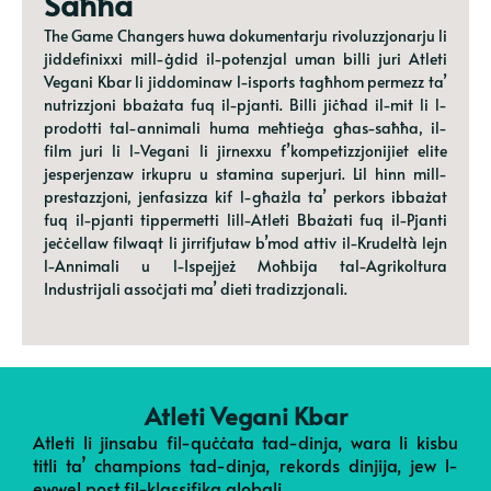
Saħħa
The Game Changers huwa dokumentarju rivoluzzjonarju li
jiddefinixxi mill-ġdid il-potenzjal uman billi juri Atleti
Vegani Kbar li jiddominaw l-isports tagħhom permezz ta’
nutrizzjoni bbażata fuq il-pjanti. Billi jiċħad il-mit li l-
prodotti tal-annimali huma meħtieġa għas-saħħa, il-
film juri li l-Vegani li jirnexxu f’kompetizzjonijiet elite
jesperjenzaw irkupru u stamina superjuri. Lil hinn mill-
prestazzjoni, jenfasizza kif l-għażla ta’ perkors ibbażat
fuq il-pjanti tippermetti lill-Atleti Bbażati fuq il-Pjanti
jeċċellaw filwaqt li jirrifjutaw b’mod attiv il-Krudeltà lejn
l-Annimali u l-Ispejjeż Moħbija tal-Agrikoltura
Industrijali assoċjati ma’ dieti tradizzjonali.
Atleti Vegani Kbar
Atleti li jinsabu fil-quċċata tad-dinja, wara li kisbu
titli ta’ champions tad-dinja, rekords dinjija, jew l-
ewwel post fil-klassifika globali.