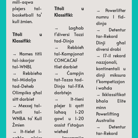
mill-aqwa
plejers tal-
Titoli u
→ Powerlifter
basketball ta’
Klassifiki:
numru 1 fid-
kull żmien.
dinja
→ Lagħab
→ Detentur
Titoli u
f'diversi Tazzi
tar-Rekord
Klassifiki:
tad-Dinja
Dinji għal
→ Rebbieħ
diversi drabi
→ Ħames titli
tal-Kampjonat
→ 17-il rekord
tal-iskorjar
CONCACAF
nazzjonali,
tal-WNBL
tliet darbiet
kontinentali u
→ Rebbieħa
→ Ċampjin
dinji miksura
tal-Midalja
tat-Tazza tad-
f'kompetizzjon
tad-Deheb
Dinja tal-FIFA
i waħda
Olimpika għal
darbtejn
→ Ikklassifikat
sitt darbiet
→ It-tieni
bħala Elite
→ Mexxej tal-
plejer li qatt
minn
Punti tal-
laħaq l-20
Powerlifting
WNBA ta' Kull
gowl u l-20
Australia
Żmien
assist f'staġun
→ Detentur
→ It-tielet l-
wieħed
tar-Rekord
ogħla plejer
→ Imsemmija