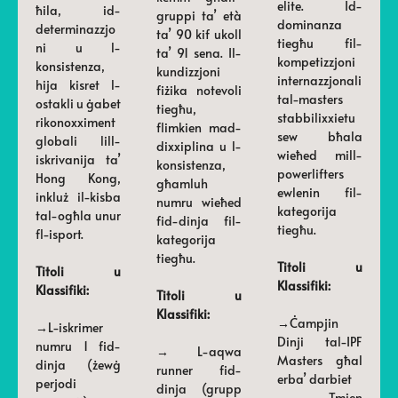
elite. Id-
ħila, id-
gruppi ta’ età
dominanza
determinazzjo
ta’ 90 kif ukoll
tiegħu fil-
ni u l-
ta’ 91 sena. Il-
kompetizzjoni
konsistenza,
kundizzjoni
internazzjonali
hija kisret l-
fiżika notevoli
tal-masters
ostakli u ġabet
tiegħu,
stabbilixxietu
rikonoxximent
flimkien mad-
sew bħala
globali lill-
dixxiplina u l-
wieħed mill-
iskrivanija ta’
konsistenza,
powerlifters
Hong Kong,
għamluh
ewlenin fil-
inkluż il-kisba
numru wieħed
kategorija
tal-ogħla unur
fid-dinja fil-
tiegħu.
fl-isport.
kategorija
tiegħu.
Titoli u
Titoli u
Klassifiki:
Klassifiki:
Titoli u
Klassifiki:
→Ċampjin
→L-iskrimer
Dinji tal-IPF
numru 1 fid-
→ L-aqwa
Masters għal
dinja (żewġ
runner fid-
erba’ darbiet
perjodi
dinja (grupp
→ Tmien