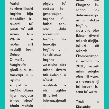
Matul il-
plejers ta’
f’ħajjitha. Is-
karriera illustri
suċċess tal-
saħħa, id-
tagħha, hija
ġenerazzjoni
determinazzjo
stabbiliet ir-
tagħha fil-
ni u l-fokus
rekord ta’
futbol tan-
tagħha
punti ta’ kull
nisa. Il-ħila
wassluha biex
żmien tal-
eċċezzjonali
tkisser diversi
WNBA u
tagħha, it-
rekords dinjija,
rebħet sitt
tmexxija
inklużi sitt
midalji tad-
tagħha, u l-
rekords
Deheb
konsistenza
f’kompetizzjon
Olimpiċi.
tagħha
i waħda fl-
Magħrufa
wassluha biex
2020, segwiti
għall-ħila, it-
tirbaħ diversi
minn sebgħa
tmexxija u l-
titli ewlenin, u
oħra ftit wara,
ispirtu
b’hekk
u r-rekord dinji
kompetittiv
issaħħaħ il-
tal-isquat is-
tagħha, Diana
wirt tagħha
sena ta’ wara.
hija meqjusa
fil-futbol
b’mod wiesa’
internazzjonali
Titoli u
bħala waħda
.
Klassifiki: