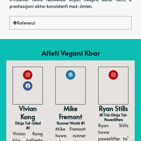
prestazzjoni aktar konsistenti maż-żmien.
Referenzi
Atleti Vegani Kbar
Vivian
Mike
Ryan Stills
Kong
Fremont
#1 Fid-Dinja Tal-
Powerlifters
Dinja Tal-Ġlied
Runner World #1
Ryan Stills
#1
Mike Fremont
huwa
Vivian Kong
huwa runner
powerlifter ta’
hija ġellieda