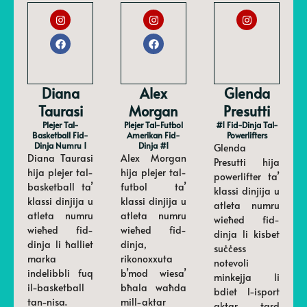
Diana
Alex
Glenda
Taurasi
Morgan
Presutti
Plejer Tal-
Plejer Tal-Futbol
#1 Fid-Dinja Tal-
Basketball Fid-
Amerikan Fid-
Powerlifters
Dinja Numru 1
Dinja #1
Glenda
Diana Taurasi
Alex Morgan
Presutti hija
hija plejer tal-
hija plejer tal-
powerlifter ta’
basketball ta’
futbol ta’
klassi dinjija u
klassi dinjija u
klassi dinjija u
atleta numru
atleta numru
atleta numru
wieħed fid-
wieħed fid-
wieħed fid-
dinja li kisbet
dinja li ħalliet
dinja,
suċċess
marka
rikonoxxuta
notevoli
indelibbli fuq
b’mod wiesa’
minkejja li
il-basketball
bħala waħda
bdiet l-isport
tan-nisa.
mill-aktar
aktar tard