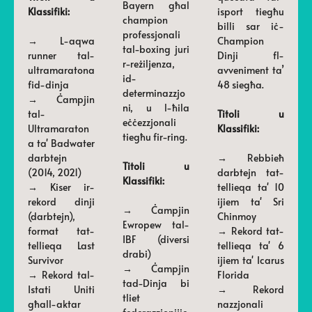
Bayern għal
Klassifiki:
isport tiegħu
champion
billi sar iċ-
professjonali
→ L-aqwa
Champion
tal-boxing juri
runner tal-
Dinji fl-
r-reżiljenza,
ultramaratona
avveniment ta’
id-
fid-dinja
48 siegħa.
determinazzjo
→ Ċampjin
ni, u l-ħila
tal-
Titoli u
eċċezzjonali
Ultramaraton
Klassifiki:
tiegħu fir-ring.
a ta' Badwater
darbtejn
→ Rebbieħ
Titoli u
(2014, 2021)
darbtejn tat-
Klassifiki:
→ Kiser ir-
tellieqa ta' 10
rekord dinji
ijiem ta' Sri
→ Ċampjin
(darbtejn),
Chinmoy
Ewropew tal-
format tat-
→ Rekord tat-
IBF (diversi
tellieqa Last
tellieqa ta' 6
drabi)
Survivor
ijiem ta' Icarus
→ Ċampjin
→ Rekord tal-
Florida
tad-Dinja bi
Istati Uniti
→ Rekord
tliet
għall-aktar
nazzjonali