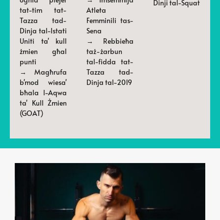
Dinji tal-Squat
tat-tim tat-
Atleta
Tazza tad-
Femminili tas-
Dinja tal-Istati
Sena
Uniti ta' kull
→ Rebbieħa
żmien għal
taż-żarbun
punti
tal-fidda tat-
→ Magħrufa
Tazza tad-
b'mod wiesa'
Dinja tal-2019
bħala l-Aqwa
ta' Kull Żmien
(GOAT)