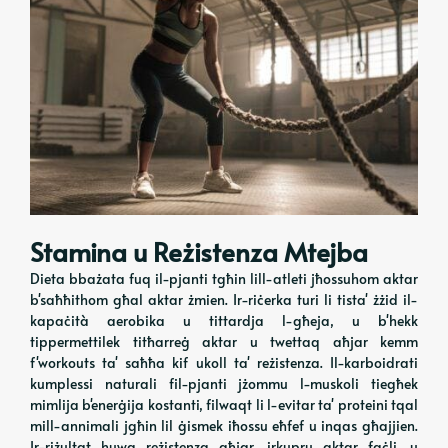
Stamina u Reżistenza Mtejba
Dieta bbażata fuq il-pjanti tgħin lill-atleti jħossuhom aktar
b'saħħithom għal aktar żmien. Ir-riċerka turi li tista' żżid il-
kapaċità aerobika u tittardja l-għeja, u b'hekk
tippermettilek titħarreġ aktar u twettaq aħjar kemm
f'workouts ta' saħħa kif ukoll ta' reżistenza. Il-karboidrati
kumplessi naturali fil-pjanti jżommu l-muskoli tiegħek
mimlija b'enerġija kostanti, filwaqt li l-evitar ta' proteini tqal
mill-annimali jgħin lil ġismek iħossu eħfef u inqas għajjien.
Ir-riżultat huwa reżistenza aħjar, irkupru aktar faċli, u