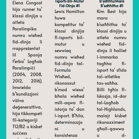
Isports Bil-Mutur
B'saħħtu/mara
Elena Congost
Fid-Dinja #1
B'saħħitha #1
hija runner ta’
Lewis Hamilton
Kim Best hija
klassi dinjija u
huwa
mara
atleta
kompetitur ta’
b'saħħitha ta'
Paralimpika
klassi dinjija
klassi dinjija u
numru wieħed
fl-isports bil-
atleta numru
fid-dinja li
mutur u
wieħed fid-
rrappreżentat
sewwieq
dinja li ħalliet
lil Spanja
numru wieħed
l-immarka
f’erba’ Logħob
fid-dinja tal-
tagħha fl-
Paralimpiċi
Formula
isport ta' sfida
(2004, 2008,
Wieħed,
tal-atletika
2012, 2016).
rikonoxxut
tas-saħħa.
Imwielda
b’mod wiesa’
Billi tgħix fl-
b’kundizzjoni
bħala wieħed
Iskozja, id-dar
viżiva
mill-aqwa fl-
tal-Logħob
deġenerattiva,
istorja ta’ dan
tal-Highlands,
hija tikkompeti
l-isport. B’ħila,
malajr kisbet
fil-kategoriji
determinazzjo
rikonoxximent
T12/B2 u kisbet
ni u
għall-qawwa
suċċess
konsistenza
u d-