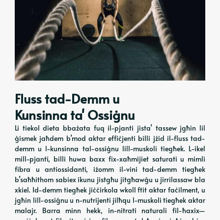
Fluss tad-Demm u
Kunsinna ta' Ossiġnu
Li tiekol dieta bbażata fuq il-pjanti jista’ tassew jgħin lil
ġismek jaħdem b’mod aktar effiċjenti billi jżid il-fluss tad-
demm u l-kunsinna tal-ossiġnu lill-muskoli tiegħek. L-ikel
mill-pjanti, billi huwa baxx fix-xaħmijiet saturati u mimli
fibra u antiossidanti, iżomm il-vini tad-demm tiegħek
b’saħħithom sabiex ikunu jistgħu jitgħawġu u jirrilassaw bla
xkiel. Id-demm tiegħek jiċċirkola wkoll ftit aktar faċilment, u
jgħin lill-ossiġnu u n-nutrijenti jilħqu l-muskoli tiegħek aktar
malajr. Barra minn hekk, in-nitrati naturali fil-ħaxix—