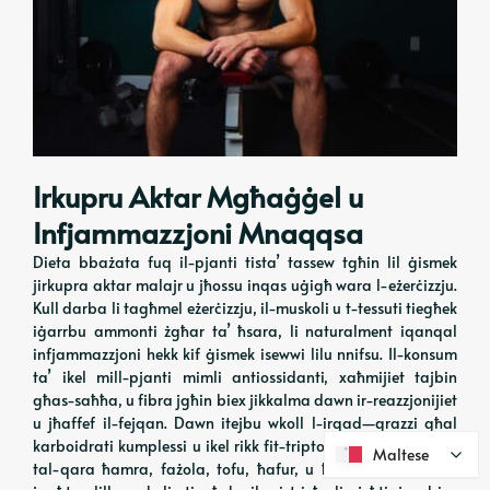
Irkupru Aktar Mgħaġġel u
Infjammazzjoni Mnaqqsa
Dieta bbażata fuq il-pjanti tista’ tassew tgħin lil ġismek
jirkupra aktar malajr u jħossu inqas uġigħ wara l-eżerċizzju.
Kull darba li tagħmel eżerċizzju, il-muskoli u t-tessuti tiegħek
iġarrbu ammonti żgħar ta’ ħsara, li naturalment iqanqal
infjammazzjoni hekk kif ġismek isewwi lilu nnifsu. Il-konsum
ta’ ikel mill-pjanti mimli antiossidanti, xaħmijiet tajbin
għas-saħħa, u fibra jgħin biex jikkalma dawn ir-reazzjonijiet
u jħaffef il-fejqan. Dawn itejbu wkoll l-irqad—grazzi għal
karboidrati kumplessi u ikel rikk fit-triptofan bħal żerriegħa
Maltese
Maltese
tal-qara ħamra, fażola, tofu, ħafur, u ħaxix bil-weraq—u