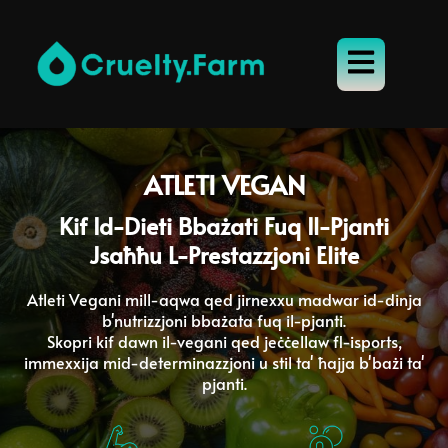
ATLETI VEGAN
Kif Id-Dieti Bbażati Fuq Il-Pjanti
Jsaħħu L-Prestazzjoni Elite
Atleti Vegani mill-aqwa qed jirnexxu madwar id-dinja
b'nutrizzjoni bbażata fuq il-pjanti.
Skopri kif dawn il-vegani qed jeċċellaw fl-isports,
immexxija mid-determinazzjoni u stil ta' ħajja b'bażi ​​ta'
pjanti.