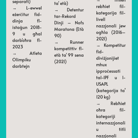
separati)
ta' età)
rebħiet fil-
→ L-ewwel
→ Detentur
kategorija fil-
eżerċitur fid-
tar-Rekord
livell
dinja fl-
Dinji – Nofs
nazzjonali jew
istaġun 2018-
Maratona (Età
ogħla (2016–
9 u għal
90)
2021)
darb'oħra fl-
→ Runner
→ Kompetitur
2023
kompetittiv fl-
fid-
→ Atleta
età ta' 99 sena
diviżjonijiet
Olimpiku
(2021)
mhux
darbtejn
ipproċessati
tal-IPF u l-
USAPL
(kategorija ta’
120 kg)
→ Rebħiet
oħra fil-
kategoriji
internazzjonali
u titli
nazzjonali