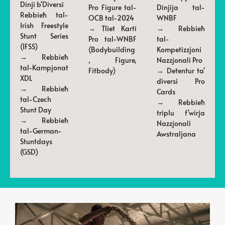
Dinji b'Diversi
Pro Figure tal-
Dinjija tal-
Rebbieħ tal-
OCB tal-2024
WNBF
Irish Freestyle
→ Tliet Karti
→ Rebbieħ
Stunt Series
Pro tal-WNBF
tal-
(IFSS)
(Bodybuilding
Kompetizzjoni
→ Rebbieħ
, Figure,
Nazzjonali Pro
tal-Kampjonat
Fitbody)
→ Detentur ta'
XDL
diversi Pro
→ Rebbieħ
Cards
tal-Czech
→ Rebbieħ
Stunt Day
triplu f'wirja
→ Rebbieħ
Nazzjonali
tal-German-
Awstraljana
Stuntdays
(GSD)