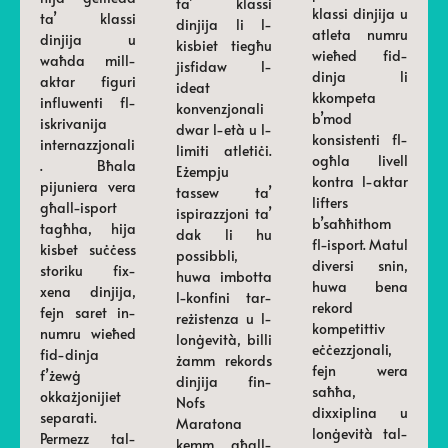
ta’ klassi
klassi dinjija u
ta’ klassi
dinjija li l-
atleta numru
dinjija u
kisbiet tiegħu
wieħed fid-
waħda mill-
jisfidaw l-
dinja li
aktar figuri
ideat
kkompeta
influwenti fl-
konvenzjonali
b’mod
iskrivanija
dwar l-età u l-
konsistenti fl-
internazzjonali
limiti atletiċi.
ogħla livell
. Bħala
Eżempju
kontra l-aktar
pijuniera vera
tassew ta’
lifters
għall-isport
ispirazzjoni ta’
b’saħħithom
tagħha, hija
dak li hu
fl-isport. Matul
kisbet suċċess
possibbli,
diversi snin,
storiku fix-
huwa imbotta
huwa bena
xena dinjija,
l-konfini tar-
rekord
fejn saret in-
reżistenza u l-
kompetittiv
numru wieħed
lonġevità, billi
eċċezzjonali,
fid-dinja
żamm rekords
fejn wera
f’żewġ
dinjija fin-
saħħa,
okkażjonijiet
Nofs
dixxiplina u
separati.
Maratona
lonġevità tal-
Permezz tal-
kemm għall-