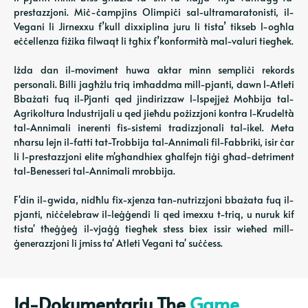
prestazzjoni. Miċ-ċampjins Olimpiċi sal-ultramaratonisti, il-
Vegani li Jirnexxu f’kull dixxiplina juru li tista’ tikseb l-ogħla
eċċellenza fiżika filwaqt li tgħix f’konformità mal-valuri tiegħek.
Iżda dan il-moviment huwa aktar minn sempliċi rekords
personali. Billi jagħżlu triq imħaddma mill-pjanti, dawn l-Atleti
Bbażati fuq il-Pjanti qed jindirizzaw l-Ispejjeż Moħbija tal-
Agrikoltura Industrijali u qed jieħdu pożizzjoni kontra l-Krudeltà
tal-Annimali inerenti fis-sistemi tradizzjonali tal-ikel. Meta
nħarsu lejn il-fatti tat-Trobbija tal-Annimali fil-Fabbriki, isir ċar
li l-prestazzjoni elite m'għandhiex għalfejn tiġi għad-detriment
tal-Benesseri tal-Annimali mrobbija.
F'din il-gwida, nidħlu fix-xjenza tan-nutrizzjoni bbażata fuq il-
pjanti, niċċelebraw il-leġġendi li qed imexxu t-triq, u nuruk kif
tista' tħeġġeġ il-vjaġġ tiegħek stess biex issir wieħed mill-
ġenerazzjoni li jmiss ta' Atleti Vegani ta' suċċess.
Id-Dokumentarju The
Game