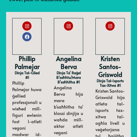
Phillip
Angelina
Kristen
Palmejar
Berva
Santos-
Dinja Tal-Ġlied
Dinja Ta' Raġel
Griswold
#1
B'saħħtu/mara
Dinja Tal-Isports
B'saħħitha #1
Phillip
Tax-Xitwa #1
Angelina
Palmejar huwa
Kristen Santos-
Berva hija
ġellied
Griswold hija
mara
professjonali u
atleta tal-
b'saħħitha ta'
wieħed mill-
isports tax-
klassi dinjija u
figuri ewlenin
xitwa tal-
waħda mill-
fost l-atleti
ogħla livell u
aktar atleti
vegani
veġetarjana
vegani
madwar id-
tul ħajjitha.