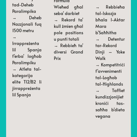
Formula
tad-Deheb
Wieħed għal
→ Rebbieħa
Paralimpika
seba' darbiet
tal-Iskozja
→ Deheb
→ Rekord ta'
bħala l-Aktar
Nazzjonali fuq
kull żmien għal
Mara
1500 metru
pole positions
b'Saħħitha
→
u punti totali
→ Detentur
Irrappreżenta
→ Rebbieħ ta'
tar-Rekord
lil Spanja
diversi Grand
Dinji – Yoke
f'erba' logħob
Prix
Walk
Paralimpiku
→ Kompetitriċi
→ Atleta tal-
f'avvenimenti
kategorija
tal-Logħob
elite T12/B2 li
tal-Highlands
jirrappreżenta
→ Taffiet
lil Spanja
kundizzjonijiet
kroniċi tas-
saħħa b'dieta
vegana