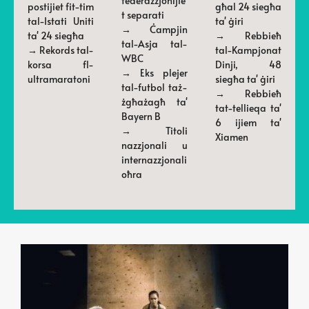
federazzjonijie
postijiet fit-tim
għal 24 siegħa
t separati
tal-Istati Uniti
ta' ġiri
→ Ċampjin
ta' 24 siegħa
→ Rebbieħ
tal-Asja tal-
→ Rekords tal-
tal-Kampjonat
WBC
korsa fl-
Dinji, 48
→ Eks plejer
ultramaratoni
siegħa ta' ġiri
tal-futbol taż-
→ Rebbieħ
żgħażagħ ta'
tat-tellieqa ta'
Bayern B
6 ijiem ta'
→ Titoli
Xiamen
nazzjonali u
internazzjonali
oħra