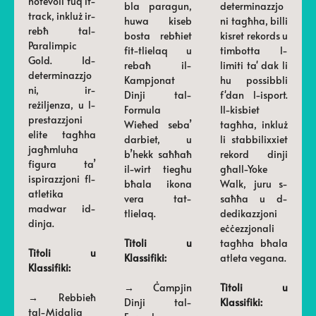
notevoli fuq it-
bla paragun,
determinazzjo
track, inkluż ir-
huwa kiseb
ni tagħha, billi
rebħ tal-
bosta rebħiet
kisret rekords u
Paralimpic
fit-tlielaq u
timbotta l-
Gold. Id-
rebaħ il-
limiti ta' dak li
determinazzjo
Kampjonat
hu possibbli
ni, ir-
Dinji tal-
f'dan l-isport.
reżiljenza, u l-
Formula
Il-kisbiet
prestazzjoni
Wieħed seba’
tagħha, inkluż
elite tagħha
darbiet, u
li stabbilixxiet
jagħmluha
b’hekk saħħaħ
rekord dinji
figura ta’
il-wirt tiegħu
għall-Yoke
ispirazzjoni fl-
bħala ikona
Walk, juru s-
atletika
vera tat-
saħħa u d-
madwar id-
tlielaq.
dedikazzjoni
dinja.
eċċezzjonali
Titoli u
tagħha bħala
Titoli u
Klassifiki:
atleta vegana.
Klassifiki:
→ Ċampjin
Titoli u
→ Rebbieħ
Dinji tal-
Klassifiki:
tal-Midalja