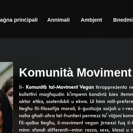
aġna prinċipali
Annimali
Ambjent
Bnedmi
Komunità Moviment
Il-
Komunità tal-Moviment Vegan
tirrappreżenta ne
kollettivi magħqudin b’impenn kondiviż biex itemm
aktar etika, sostenibbli u ekwa. Lil hinn mill-pref
tiegħu fil-filosofija morali, il-ġustizzja soċjali u 
naħa għall-oħra tal-fruntieri permezz ta’ viżjoni komu
Fil-qalba tiegħu, il-moviment vegan jirnexxi fuq il-k
minn sfondi differenti—minn razza, sess, klassi u na