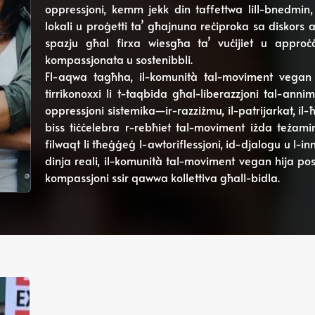
oppressjoni, kemm jekk din taffettwa lill-bnedmin, li
lokali u proġetti ta’ għajnuna reċiproka sa diskors 
spazju għal firxa wiesgħa ta’ vuċijiet u approċċ
kompassjonata u sostenibbli.
Fl-aqwa tagħha, il-komunità tal-moviment vegan tink
tirrikonoxxi li t-taqbida għal-liberazzjoni tal-anni
oppressjoni sistemika—ir-razziżmu, il-patrijarkat, il-
biss tiċċelebra r-rebħiet tal-moviment iżda teżamina 
filwaqt li tħeġġeġ l-awtoriflessjoni, id-djalogu u l-in
dinja reali, il-komunità tal-moviment vegan hija pos
kompassjoni ssir qawwa kollettiva għall-bidla.