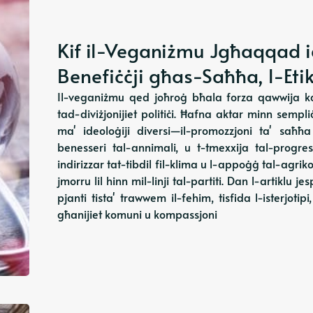
Kif il-Veganiżmu Jgħaqqad id-
Benefiċċji għas-Saħħa, l-Eti
Il-veganiżmu qed joħroġ bħala forza qawwija k
tad-diviżjonijiet politiċi. Ħafna aktar minn sempli
ma' ideoloġiji diversi—il-promozzjoni ta' saħħ
benesseri tal-annimali, u t-tmexxija tal-progr
indirizzar tat-tibdil fil-klima u l-appoġġ tal-agrikol
jmorru lil hinn mil-linji tal-partiti. Dan l-artiklu j
pjanti tista' trawwem il-fehim, tisfida l-isterjotip
għanijiet komuni u kompassjoni