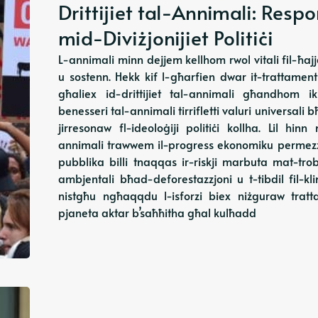
Drittijiet tal-Annimali: Resp
mid-Diviżjonijiet Politiċi
L-annimali minn dejjem kellhom rwol vitali fil-ħ
u sostenn. Hekk kif l-għarfien dwar it-trattament
għaliex id-drittijiet tal-annimali għandhom i
benesseri tal-annimali tirrifletti valuri universali 
jirresonaw fl-ideoloġiji politiċi kollha. Lil hinn 
annimali trawwem il-progress ekonomiku permezz t
pubblika billi tnaqqas ir-riskji marbuta mat-trobb
ambjentali bħad-deforestazzjoni u t-tibdil fil-kli
nistgħu ngħaqqdu l-isforzi biex niżguraw trat
pjaneta aktar b’saħħitha għal kulħadd