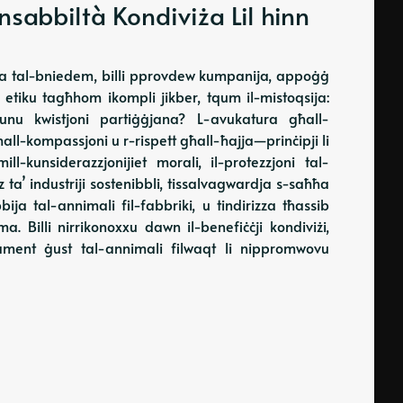
onsabbiltà Kondiviża Lil hinn
ajja tal-bniedem, billi pprovdew kumpanija, appoġġ
 etiku tagħhom ikompli jikber, tqum il-mistoqsija:
kunu kwistjoni partiġġjana? L-avukatura għall-
bħall-kompassjoni u r-rispett għall-ħajja—prinċipji li
mill-kunsiderazzjonijiet morali, il-protezzjoni tal-
a’ industriji sostenibbli, tissalvagwardja s-saħħa
ija tal-annimali fil-fabbriki, u tindirizza tħassib
ma. Billi nirrikonoxxu dawn il-benefiċċji kondiviżi,
tament ġust tal-annimali filwaqt li nippromwovu