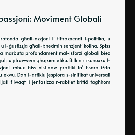
mpassjoni: Moviment Globali
rofonda għall-azzjoni li tittraxxendi l-politika, u
u l-ġustizzja għall-bnedmin senzjenti kollha. Spiss
 hija marbuta profondament mal-isforzi globali biex
jali, u jitrawwem għajxien etiku. Billi nirrikonoxxu l-
zjoni, mhux biss nisfidaw prattiki ta’ ħsara iżda
u ekwu. Dan l-artiklu jesplora s-sinifikat universali
ljati filwaqt li jenfasizza r-rabtiet kritiċi tagħhom