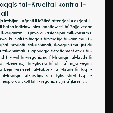
qqis tal-Kruel­tal kontra l-
ali
ja kwistjoni urġenti li teħtieġ attenzjoni u azzjoni. L-
il ħafna individwi biex jadottaw stil ta’ ħajja vegan
Il-veganiżmu, li jinvolvi l-astensjoni mill-konsum u
ol kruċjali fit-tnaqqis tat-tbatija tal-annimali fl-
 għal prodotti tal-annimali, il-veganiżmu jisfida
ata tal-annimali u jappoġġja t-trattament etiku tal-
fond fir-rwol tal-veganiżmu fit-tnaqqis tal-krudeltà
w il-benefiċċji tal-għażla ta’ stil ta’ ħajja vegan.
ejn l-irziezet tal-fabbriki u l-krudeltà fuq l-
 fit-tnaqqis tat-tbatija, u nitfgħu dawl fuq il-
e nesploraw ukoll kif il-veganiżmu jista’ jkisser …