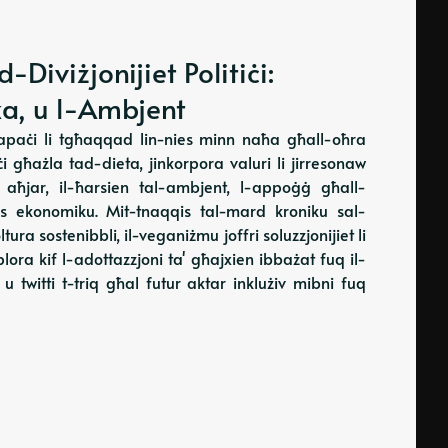
Diviżjonijiet Politiċi:
ka, u l-Ambjent
apaċi li tgħaqqad lin-nies minn naħa għall-oħra
ċi għażla tad-dieta, jinkorpora valuri li jirresonaw
a aħjar, il-ħarsien tal-ambjent, l-appoġġ għall-
ess ekonomiku. Mit-tnaqqis tal-mard kroniku sal-
tura sostenibbli, il-veganiżmu joffri soluzzjonijiet li
esplora kif l-adottazzjoni ta' għajxien ibbażat fuq il-
i, u twitti t-triq għal futur aktar inklużiv mibni fuq