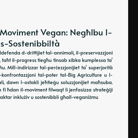
il-Moviment Vegan: Negħlbu l-
s-Sostenibbiltà
defenda d-drittijiet tal-annimali, il-preservazzjoni
 taħt il-progress tiegħu tinsab xibka kumplessa ta'
u. Mill-indirizzar tal-perċezzjonijiet ta' superjorità
l-konfrontazzjoni tal-poter tal-Big Agriculture u l-
i, dawn l-ostakli jeħtieġu soluzzjonijiet maħsuba.
n fi ħdan il-moviment filwaqt li jenfasizza strateġiji
r aktar inklużiv u sostenibbli għall-veganiżmu