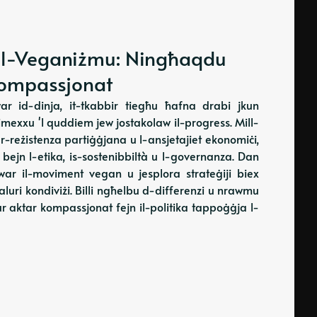
għall-Veganiżmu: Ningħaqdu
 Kompassjonat
 id-dinja, it-tkabbir tiegħu ħafna drabi jkun
w imexxu 'l quddiem jew jostakolaw il-progress. Mill-
reżistenza partiġġjana u l-ansjetajiet ekonomiċi,
 bejn l-etika, is-sostenibbiltà u l-governanza. Dan
wwar il-moviment vegan u jesplora strateġiji biex
aluri kondiviżi. Billi ngħelbu d-differenzi u nrawmu
utur aktar kompassjonat fejn il-politika tappoġġja l-