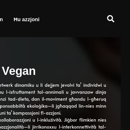
n
Ħu azzjoni
 Vegan
twerk dinamiku u li dejjem jevolvi ta’ individwi u
u l-isfruttament tal-annimali u javvanzaw dinja
erenzi tad-dieta, dan il-moviment għandu l-għeruq
r-responsabbiltà ekoloġika—li jgħaqqad lin-nies minn
ni ta’ kompassjoni fl-azzjoni.
ollaborazzjoni u l-inklużività. Jiġbor flimkien nies
zzjonalità—li jirrikonoxxu l-interkonnettività tal-