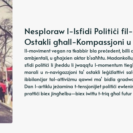
Nesploraw l-Isfidi Politiċi f
Ostakli għall-Kompassjoni u 
Il-moviment vegan ra tkabbir bla preċedent, billi d
ambjentali, u għajxien aktar b'saħħtu. Madankollu,
sfidi politiċi li jheddu li jwaqqfu l-momentum tiegħ
morali u n-navigazzjoni ta' ostakli leġiżlattivi sa
ibbilanċjar tal-attiviżmu qawwi ma' bidla gradwal
Dan l-artiklu jeżamina t-tensjonijiet politiċi ewleni
prattiċi biex jingħelbu—biex iwittu t-triq għal futu