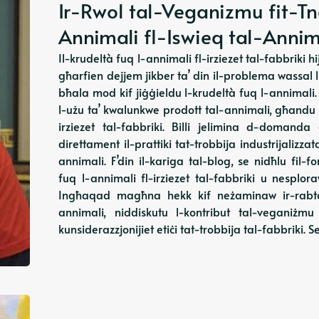
Ir-Rwol tal-Veganizmu fit-Tna
Annimali fl-Iswieq tal-Annim
Il-krudeltà fuq l-annimali fl-irziezet tal-fabbriki hi
għarfien dejjem jikber ta’ din il-problema wassal l
bħala mod kif jiġġieldu l-krudeltà fuq l-annimali. 
l-użu ta’ kwalunkwe prodott tal-annimali, għandu rw
irziezet tal-fabbriki. Billi jelimina d-domanda
direttament il-prattiki tat-trobbija industrijalizz
annimali. F’din il-kariga tal-blog, se nidħlu fil-
fuq l-annimali fl-irziezet tal-fabbriki u nesplora
Ingħaqad magħna hekk kif neżaminaw ir-rabta b
annimali, niddiskutu l-kontribut tal-veganiżmu
kunsiderazzjonijiet etiċi tat-trobbija tal-fabbriki. S