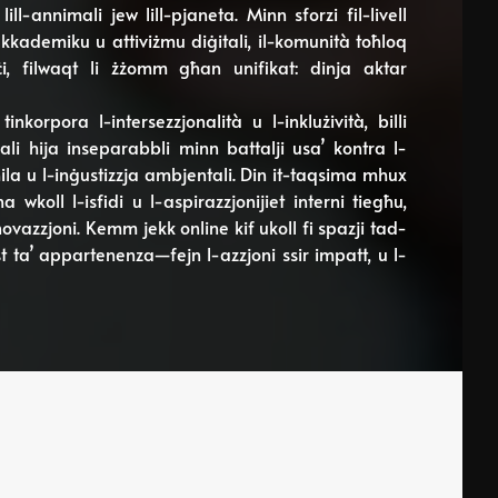
ll-annimali jew lill-pjaneta. Minn sforzi fil-livell
akkademiku u attiviżmu diġitali, il-komunità toħloq
i, filwaqt li żżomm għan unifikat: dinja aktar
orpora l-intersezzjonalità u l-inklużività, billi
mali hija inseparabbli minn battalji usa’ kontra l-
ħila u l-inġustizzja ambjentali. Din it-taqsima mhux
wkoll l-isfidi u l-aspirazzjonijiet interni tiegħu,
novazzjoni. Kemm jekk online kif ukoll fi spazji tad-
t ta’ appartenenza—fejn l-azzjoni ssir impatt, u l-