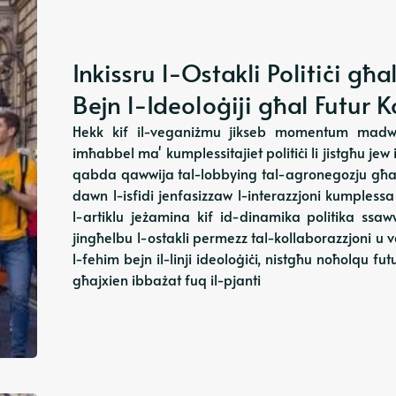
Inkissru l-Ostakli Politiċi 
Bejn l-Ideoloġiji għal Futur
Hekk kif il-veganiżmu jikseb momentum madwar
imħabbel ma' kumplessitajiet politiċi li jistgħu je
qabda qawwija tal-lobbying tal-agronegozju għar-
dawn l-isfidi jenfasizzaw l-interazzjoni kumplessa
l-artiklu jeżamina kif id-dinamika politika ssa
jingħelbu l-ostakli permezz tal-kollaborazzjoni u v
l-fehim bejn il-linji ideoloġiċi, nistgħu noħolqu f
għajxien ibbażat fuq il-pjanti