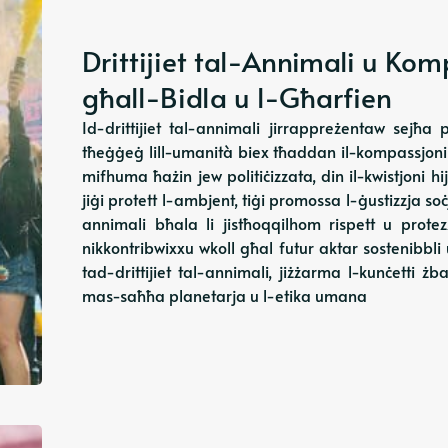
Drittijiet tal-Annimali u Ko
għall-Bidla u l-Għarfien
Id-drittijiet tal-annimali jirrappreżentaw sejħa p
tħeġġeġ lill-umanità biex tħaddan il-kompassjoni 
mifhuma ħażin jew politiċizzata, din il-kwistjoni
jiġi protett l-ambjent, tiġi promossa l-ġustizzja soċ
annimali bħala li jistħoqqilhom rispett u protez
nikkontribwixxu wkoll għal futur aktar sostenibbli 
tad-drittijiet tal-annimali, jiżżarma l-kunċetti żba
mas-saħħa planetarja u l-etika umana