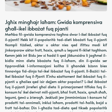
Jgħix mingħajr laħam: Gwida komprensiva
għall-ikel ibbażat fuq pjanti
Merħba fil-gwida komprensiva tagħna dwar l-ikel ibbażat fuq
il-pjanti! Hekk kif il-popolarità tad-dieti bbażati fuq il-pjanti
tkompli tiżdied, aktar u aktar nies qed ifittxu modi kif
jinkorporaw aktar frott, ħaxix, qmuħ u legumi fl-ikliet tagħhom.
Kemm jekk int Bidu jew xi ħadd li qed jikkunsidra li jagħmel il-
bidla minn dieta bbażata fuq il-laħam, din il-gwida ser
tipprovdilek l-informazzjoni kollha li għandek bżonn biex
tinnaviga fid-dinja tal-ikel ibbażat fuq il-pjanti. Il-Bażiċi tal-
Ikel Ibbażat fuq il-Pjanti X'inhu eżattament ikel ibbażat fuq il-
pjanti u għaliex qed isir dejjem aktar popolari? L-ikel ibbażat
fuq il-pjanti jirreferi għal dieta li primarjament tiffoka fuq il-
konsum ta' ikel derivat mill-pjanti, bħal frott, ħaxix, qmuħ sħaħ,
legumi, ġewż u żrieragħ. Jeskludi jew jimminimizza l-konsum ta'
prodotti tal-annimali, inkluż laħam, prodotti tal-ħalib, bajd u
frott tal-baħar. Din l-għażla tad-dieta qed tikseb popolarità