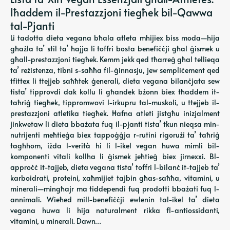
Iħaddem il-Prestazzjoni tiegħek bil-Qawwa
tal-Pjanti
Li tadotta dieta vegana bħala atleta mhijiex biss moda—hija
għażla ta’ stil ta’ ħajja li toffri bosta benefiċċji għal ġismek u
għall-prestazzjoni tiegħek. Kemm jekk qed tħarreġ għal tellieqa
ta’ reżistenza, tibni s-saħħa fil-ġinnasju, jew sempliċement qed
tfittex li ttejjeb saħħtek ġenerali, dieta vegana bilanċjata sew
tista’ tipprovdi dak kollu li għandek bżonn biex tħaddem it-
taħriġ tiegħek, tippromwovi l-irkupru tal-muskoli, u ttejjeb il-
prestazzjoni atletika tiegħek. Ħafna atleti jistgħu inizjalment
jinkwetaw li dieta bbażata fuq il-pjanti tista’ tkun nieqsa min-
nutrijenti meħtieġa biex tappoġġja r-rutini rigorużi ta’ taħriġ
tagħhom, iżda l-verità hi li l-ikel vegan huwa mimli bil-
komponenti vitali kollha li ġismek jeħtieġ biex jirnexxi. Bl-
approċċ it-tajjeb, dieta vegana tista’ toffri l-bilanċ it-tajjeb ta’
karboidrati, proteini, xaħmijiet tajbin għas-saħħa, vitamini, u
minerali—mingħajr ma tiddependi fuq prodotti bbażati fuq l-
annimali. Wieħed mill-benefiċċji ewlenin tal-ikel ta’ dieta
vegana huwa li hija naturalment rikka fl-antiossidanti,
vitamini, u minerali. Dawn…