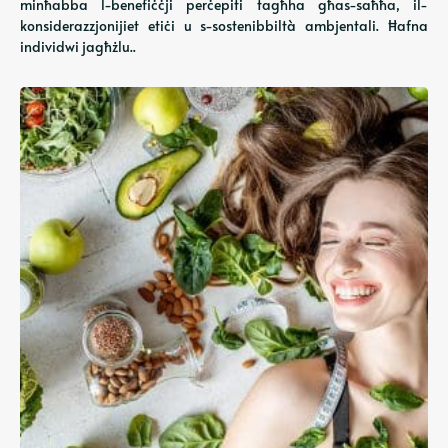
minħabba l-benefiċċji perċepiti tagħha għas-saħħa, il-
konsiderazzjonijiet etiċi u s-sostenibbiltà ambjentali. Ħafna
individwi jagħżlu..