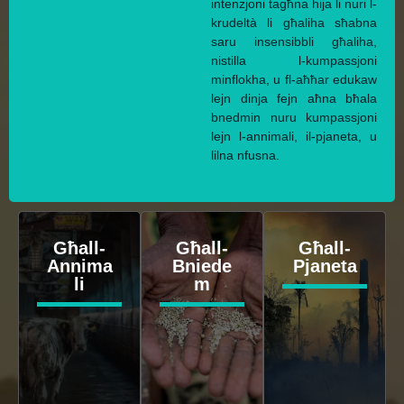
intenzjoni tagħna hija li nuri l-
krudeltà li għaliha sħabna
saru insensibbli għaliha,
nistilla l-kumpassjoni
minflokha, u fl-aħħar edukaw
lejn dinja fejn aħna bħala
bnedmin nuru kumpassjoni
lejn l-annimali, il-pjaneta, u
lilna nfusna.
Għall-
Għall-
Għall-
Annima
Bniede
Pjaneta
li
m