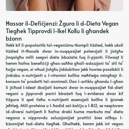
Ħassar il-Defiċjenzi: Żgura li d-Dieta Vegan
Tiegħek Tipprovdi l-Ikel Kollu li għandek
bżonn
Hekk kif il-popolarità tal-veganiżmu tkompli tiżdied, hekk ukoll
tiżdied it-tħassib dwar in-nuqqasijiet potenzjali li jistgħu
jinqalgħu milli ssegwi dieta bbażata fuq il-pjanti. Filwaqt li
hemm ħafna benefiċċji għas-saħħa għall-adozzjoni ta’ stil ta’
ħajja vegan, xi wħud jistgħu jiddubitaw jekk huwiex possibbli li
jinkisbu n-nutrijenti u l-vitamini kollha meħtieġa mingħajr il-
konsum ta’ prodotti tal-annimali. Dan l-artiklu għandu l-għan
li jiċħad l-ideat żbaljati komuni dwar in-nuqqasijiet fid-dieti
vegani u jipprovdi pariri bbażati fuq l-evidenza dwar kif
tiżgura li qed tieħu n-nutrijenti essenzjali kollha li ġismek
jeħtieġ. Mill-proteina u l-ħadid sal-kalċju u l-B12, se nesploraw
id-diversi nutrijenti li ħafna drabi huma marbuta ma’ dieta
vegana u nipprovdu soluzzjonijiet prattiċi biex nilħqu l-
bżonnijiet tad-dieta tiegħek. Għalhekk, kemm jekk int vegan