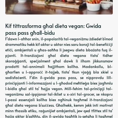
Kif tittrasforma għal dieta vegan: Gwida
pass pass għall-bidu
F'dawn l-aħħar snin, il-popolarità tal-veganiżmu żdiedet b'mod
drammatiku hekk kif aktar u aktar nies saru konxji tal-benefiċċji
etiċi, ambjentali u għas-saħħa li jsegwu dieta bbażata fuq il-
pjanti. It-tranżizzjoni għal dieta vegana tista' tidher
skoraġġanti, speċjalment għal dawk li ilhom jikkunsmaw
prodotti tal-annimali ħajjithom kollha. Madankollu, bl-
għarfien u l-approċċ it-tajjeb, tista' tkun vjaġġ bla xkiel u
sodisfaċenti. F'din il-gwida pass pass, se nipprovdu lill-
prinċipjanti l-informazzjoni u l-għodod meħtieġa biex jagħmlu
l-bidla għal stil ta' ħajja vegan. Mill-fehim tal-prinċipji tal-
veganiżmu sal-ippjanar tal-ikliet u x-xiri tal-grocer, se nkopru
l-passi essenzjali kollha biex ngħinuk tagħmel it-tranżizzjoni
għal dieta vegana b'suċċess. Għalhekk, kemm jekk inti motivat
minn tħassib etiku, raġunijiet ambjentali, jew qed tfittex stil ta'
ħajja aktar b'saħħtu, din il-gwida tagħtik is-setgħa li tagħmel