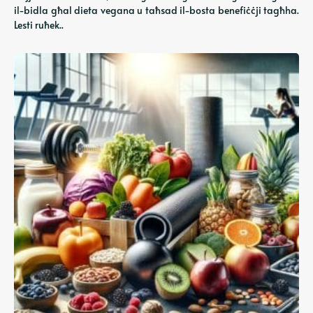
il-bidla għal dieta vegana u taħsad il-bosta benefiċċji tagħha.
Lesti ruħek..