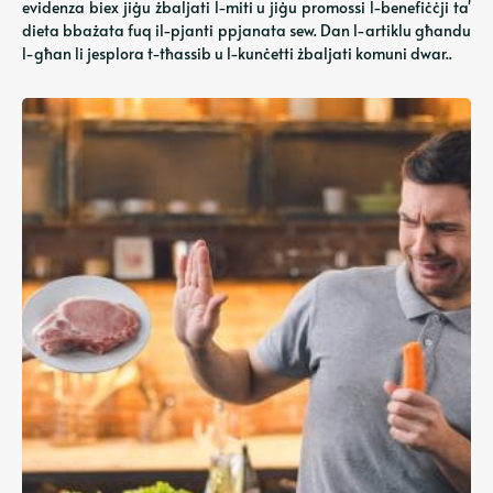
evidenza biex jiġu żbaljati l-miti u jiġu promossi l-benefiċċji ta'
dieta bbażata fuq il-pjanti ppjanata sew. Dan l-artiklu għandu
l-għan li jesplora t-tħassib u l-kunċetti żbaljati komuni dwar..