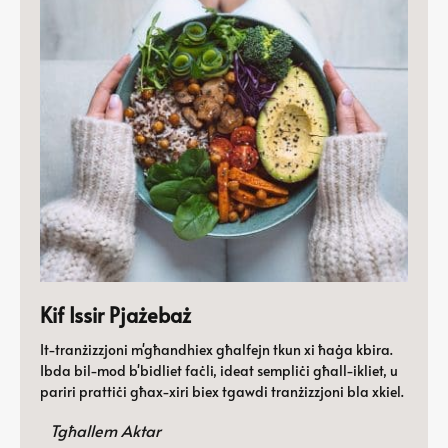
Kif Issir Pjażebaż
It-tranżizzjoni m'għandhiex għalfejn tkun xi ħaġa kbira.
Ibda bil-mod b'bidliet faċli, ideat sempliċi għall-ikliet, u
pariri prattiċi għax-xiri biex tgawdi tranżizzjoni bla xkiel.
Tgħallem Aktar