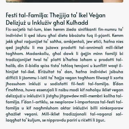
Festi tal-Familja: Tħejjija ta' Ikel Veġan
Delizjuż u Inklużiv għal Kulħadd
Fis-soċjetà tal-lum, kien hemm żieda sinifikanti fin-numru ta’
individwi li qed iduru għal dieta bbażata fuq il-pjanti. Kemm
jekk għal raġunijiet ta’ saħħa, ambjentali, jew etiċi, ħafna nies
qed jagħżlu li ma jużawx prodotti tal-annimali mill-ikliet
tagħhom. Madankollu, għal dawk li ġejjin minn familji bi
tradizzjonijiet twal ta’ platti b’ħafna laħam u prodotti tal-
ħalib, din il-bidla spiss tista’ toħloq tensjoni u kunflitt waqt il-
ħinijiet tal-ikel. B’riżultat ta’ dan, ħafna individwi jsibuha
diffiċli li jżommu l-istil ta’ ħajja vegan tagħhom filwaqt li xorta
jħossuhom inklużi u sodisfatti fil-festi tal-familja. B’dan
f’moħħna, huwa essenzjali li nsibu modi kif noħolqu ikliet vegan
delizzjużi u inklużivi li jistgħu jitgawdew mill-membri kollha tal-
familja. F’dan l-artiklu, se nesploraw l-importanza tal-festi tal-
familja u kif nagħmluhom aktar inklużivi billi ninkorporaw
għażliet vegani. Mill-ikliet tradizzjonali tal-vaganzi sal-
laqgħat ta’ kuljum, se nipprovdu pariri u riċetti li żgur..