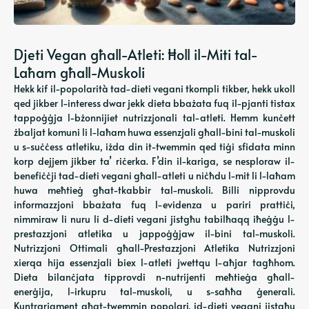
Djeti Vegan għall-Atleti: Ħoll il-Miti tal-
Laħam għall-Muskoli
Hekk kif il-popolarità tad-dieti vegani tkompli tikber, hekk ukoll
qed jikber l-interess dwar jekk dieta bbażata fuq il-pjanti tistax
tappoġġja l-bżonnijiet nutrizzjonali tal-atleti. Hemm kunċett
żbaljat komuni li l-laħam huwa essenzjali għall-bini tal-muskoli
u s-suċċess atletiku, iżda din it-twemmin qed tiġi sfidata minn
korp dejjem jikber ta’ riċerka. F’din il-kariga, se nesploraw il-
benefiċċji tad-dieti vegani għall-atleti u niċħdu l-mit li l-laħam
huwa meħtieġ għat-tkabbir tal-muskoli. Billi nipprovdu
informazzjoni bbażata fuq l-evidenza u pariri prattiċi,
nimmiraw li nuru li d-dieti vegani jistgħu tabilħaqq iħeġġu l-
prestazzjoni atletika u jappoġġjaw il-bini tal-muskoli.
Nutrizzjoni Ottimali għall-Prestazzjoni Atletika Nutrizzjoni
xierqa hija essenzjali biex l-atleti jwettqu l-aħjar tagħhom.
Dieta bilanċjata tipprovdi n-nutrijenti meħtieġa għall-
enerġija, l-irkupru tal-muskoli, u s-saħħa ġenerali.
Kuntrarjament għat-twemmin popolari, id-dieti vegani jistgħu