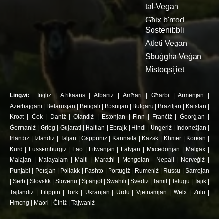
tal-Vegan
Għix b'mod
Sostenibbli
Atleti Vegan
Sbuġgħa Veġan
Mistoqsijiet
Lingwi:
Ingliż
|
Afrikaans
|
Albaniż
|
Amħari
|
Għarbi
|
Armenjan
|
Ażerbajġani
|
Belarusjan
|
Bengali
|
Bosnijan
|
Bulgaru
|
Brażiljan
|
Katalan
|
Kroat
|
Ċek
|
Daniż
|
Olandiż
|
Estonjan
|
Finn
|
Franċiż
|
Ġeorġjan
|
Ġermaniż
|
Grieg
|
Gujarati
|
Haitian
|
Ebrajk
|
Hindi
|
Ungeriż
|
Indoneżjan
|
Irlandiż
|
Iżlandiż
|
Taljan
|
Ġappuniż
|
Kannada
|
Każak
|
Khmer
|
Korean
|
Kurd
|
Lussemburġiż
|
Lao
|
Litwanjan
|
Latvjan
|
Maċedonjan
|
Malgax
|
Malajan
|
Malayalam
|
Malti
|
Marathi
|
Mongolan
|
Nepali
|
Norveġiż
|
Punjabi
|
Persjan
|
Pollakk
|
Pashto
|
Portugiż
|
Rumeniż
|
Russu
|
Samojan
|
Serb
|
Slovakk
|
Slovenu
|
Spanjol
|
Swahili
|
Svediż
|
Tamil
|
Telugu
|
Tajik
|
Tajlandiż
|
Filippin
|
Tork
|
Ukranjan
|
Urdu
|
Vjetnamjan
|
Welx
|
Zulu
|
Hmong
|
Maori
|
Ċiniż
|
Tajwaniż