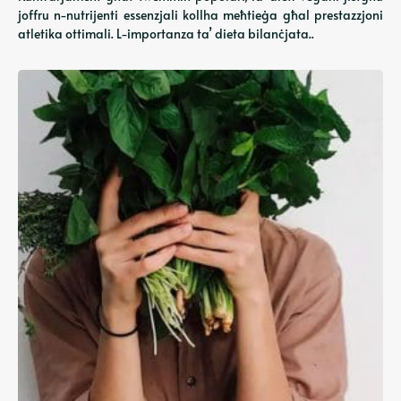
joffru n-nutrijenti essenzjali kollha meħtieġa għal prestazzjoni
atletika ottimali. L-importanza ta’ dieta bilanċjata..