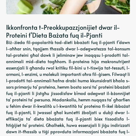
Ikkonfronta t-Preokkupazzjonijiet dwar il-
Proteini f'Dieta Bażata fuq il-Pjanti
Biż-żieda fil-popolarità tad-dieti bbażati fuq il-pjanti f'dawn
l-aħħar snin, tqajjem tħassib dwar l-adegwatezza tal-konsum
tal-proteini għal dawk li jeliminaw jew inaqqsu l-prodotti tal-
annimali mid-dieta tagħhom. Il-proteina hija makronutrijent
essenzjali li għandu rwol kritiku fil-bini u t-tiswija tat-tessuti, l-
ormoni, l-enzimi, u molekuli importanti oħra fil-ġisem. Filwaqt li
l-prodotti tal-annimali ħafna drabi huma kkunsidrati bħala s-
sors primarju ta' proteina, hemm bosta sorsi ta' proteini bbażati
fuq il-pjanti li jistgħu jissodisfaw b'mod adegwat il-bżonnijiet
ta' proteini ta' persuna. Madankollu, hemm nuqqas ta' għarfien
u fehim dwar il-kwalità u l-kwantità ta' proteina fl-ikel ibbażat
fuq il-pjanti, li jwassal għal kunċetti żbaljati u dubji dwar l-
effikaċja ta' dieta bbażata fuq il-pjanti biex tissodisfa l-
ħtiġijiet ta' proteini. Għalhekk, huwa essenzjali li jiġu indirizzati
dawn it-tħassib u tiġi pprovduta informazzjoni bbażata fuq l-