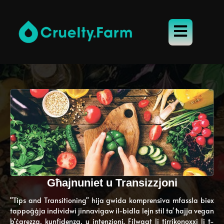
Għajnuniet u Transizzjoni
"Tips and Transitioning" hija gwida komprensiva mfassla biex
tappoġġja individwi jinnavigaw il-bidla lejn stil ta' ħajja vegan
b'ċarezza, kunfidenza, u intenzjoni. Filwaqt li tirrikonoxxi li t-