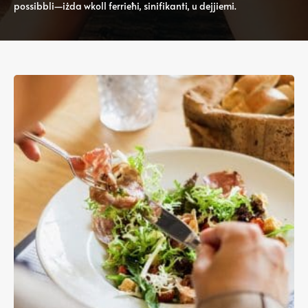
possibbli—iżda wkoll ferrieħi, sinifikanti, u dejjiemi.