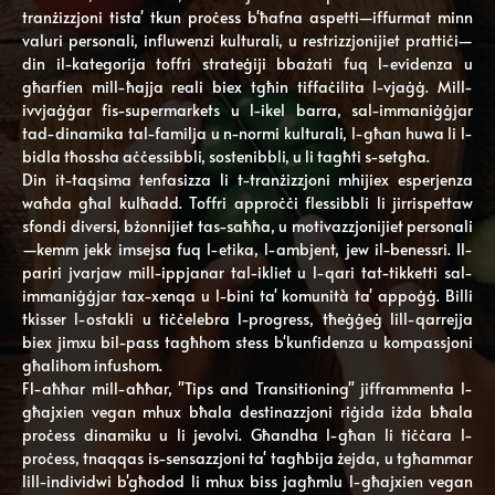
tranżizzjoni tista' tkun proċess b'ħafna aspetti—iffurmat minn
valuri personali, influwenzi kulturali, u restrizzjonijiet prattiċi—
din il-kategorija toffri strateġiji bbażati fuq l-evidenza u
għarfien mill-ħajja reali biex tgħin tiffaċilita l-vjaġġ. Mill-
ivvjaġġar fis-supermarkets u l-ikel barra, sal-immaniġġjar
tad-dinamika tal-familja u n-normi kulturali, l-għan huwa li l-
bidla tħossha aċċessibbli, sostenibbli, u li tagħti s-setgħa.
Din it-taqsima tenfasizza li t-tranżizzjoni mhijiex esperjenza
waħda għal kulħadd. Toffri approċċi flessibbli li jirrispettaw
sfondi diversi, bżonnijiet tas-saħħa, u motivazzjonijiet personali
—kemm jekk imsejsa fuq l-etika, l-ambjent, jew il-benessri. Il-
pariri jvarjaw mill-ippjanar tal-ikliet u l-qari tat-tikketti sal-
immaniġġjar tax-xenqa u l-bini ta' komunità ta' appoġġ. Billi
tkisser l-ostakli u tiċċelebra l-progress, tħeġġeġ lill-qarrejja
biex jimxu bil-pass tagħhom stess b'kunfidenza u kompassjoni
għalihom infushom.
Fl-aħħar mill-aħħar, "Tips and Transitioning" jifframmenta l-
għajxien vegan mhux bħala destinazzjoni riġida iżda bħala
proċess dinamiku u li jevolvi. Għandha l-għan li tiċċara l-
proċess, tnaqqas is-sensazzjoni ta' tagħbija żejda, u tgħammar
lill-individwi b'għodod li mhux biss jagħmlu l-għajxien vegan