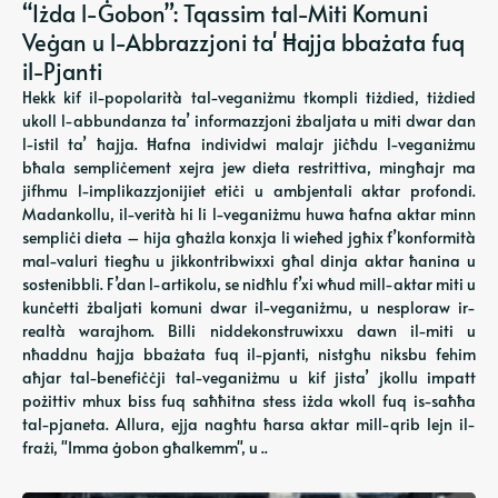
“Iżda l-Ġobon”: Tqassim tal-Miti Komuni
Veġan u l-Abbrazzjoni ta' Ħajja bbażata fuq
il-Pjanti
Hekk kif il-popolarità tal-veganiżmu tkompli tiżdied, tiżdied
ukoll l-abbundanza ta’ informazzjoni żbaljata u miti dwar dan
l-istil ta’ ħajja. Ħafna individwi malajr jiċħdu l-veganiżmu
bħala sempliċement xejra jew dieta restrittiva, mingħajr ma
jifhmu l-implikazzjonijiet etiċi u ambjentali aktar profondi.
Madankollu, il-verità hi li l-veganiżmu huwa ħafna aktar minn
sempliċi dieta – hija għażla konxja li wieħed jgħix f’konformità
mal-valuri tiegħu u jikkontribwixxi għal dinja aktar ħanina u
sostenibbli. F’dan l-artikolu, se nidħlu f’xi wħud mill-aktar miti u
kunċetti żbaljati komuni dwar il-veganiżmu, u nesploraw ir-
realtà warajhom. Billi niddekonstruwixxu dawn il-miti u
nħaddnu ħajja bbażata fuq il-pjanti, nistgħu niksbu fehim
aħjar tal-benefiċċji tal-veganiżmu u kif jista’ jkollu impatt
pożittiv mhux biss fuq saħħitna stess iżda wkoll fuq is-saħħa
tal-pjaneta. Allura, ejja nagħtu ħarsa aktar mill-qrib lejn il-
frażi, "Imma ġobon għalkemm", u ..