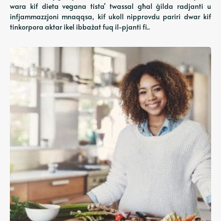
wara kif dieta vegana tista' twassal għal ġilda radjanti u
infjammazzjoni mnaqqsa, kif ukoll nipprovdu pariri dwar kif
tinkorpora aktar ikel ibbażat fuq il-pjanti fi..