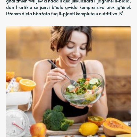
għal żmien twil jew xi ħadd li qed jikkunsidra li jagħmel il-bidla,
dan l-artiklu se jservi bħala gwida komprensiva biex jgħinek
iżżomm dieta bbażata fuq il-pjanti kompluta u nutrittiva. B’…