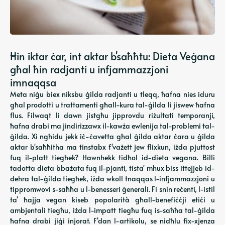
Ħin iktar ċar, int aktar b'saħħtu: Dieta Veġana
għal ħin radjanti u infjammazzjoni
imnaqqsa
Meta niġu biex niksbu ġilda radjanti u tleqq, ħafna nies iduru
għal prodotti u trattamenti għall-kura tal-ġilda li jiswew ħafna
flus. Filwaqt li dawn jistgħu jipprovdu riżultati temporanji,
ħafna drabi ma jindirizzawx il-kawża ewlenija tal-problemi tal-
ġilda. Xi ngħidu jekk iċ-ċavetta għal ġilda aktar ċara u ġilda
aktar b'saħħitha ma tinstabx f'vażett jew flixkun, iżda pjuttost
fuq il-platt tiegħek? Hawnhekk tidħol id-dieta vegana. Billi
tadotta dieta bbażata fuq il-pjanti, tista' mhux biss ittejjeb id-
dehra tal-ġilda tiegħek, iżda wkoll tnaqqas l-infjammazzjoni u
tippromwovi s-saħħa u l-benesseri ġenerali. Fi snin reċenti, l-istil
ta' ħajja vegan kiseb popolarità għall-benefiċċji etiċi u
ambjentali tiegħu, iżda l-impatt tiegħu fuq is-saħħa tal-ġilda
ħafna drabi jiġi injorat. F'dan l-artikolu, se nidħlu fix-xjenza