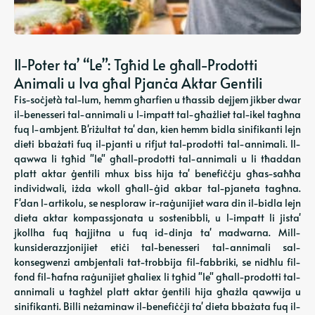
Il-Poter ta’ “Le”: Tgħid Le għall-Prodotti
Animali u Iva għal Pjanċa Aktar Gentili
Fis-soċjetà tal-lum, hemm għarfien u tħassib dejjem jikber dwar
il-benesseri tal-annimali u l-impatt tal-għażliet tal-ikel tagħna
fuq l-ambjent. B'riżultat ta' dan, kien hemm bidla sinifikanti lejn
dieti bbażati fuq il-pjanti u rifjut tal-prodotti tal-annimali. Il-
qawwa li tgħid "le" għall-prodotti tal-annimali u li tħaddan
platt aktar ġentili mhux biss hija ta' benefiċċju għas-saħħa
individwali, iżda wkoll għall-ġid akbar tal-pjaneta tagħna.
F'dan l-artikolu, se nesploraw ir-raġunijiet wara din il-bidla lejn
dieta aktar kompassjonata u sostenibbli, u l-impatt li jista'
jkollha fuq ħajjitna u fuq id-dinja ta' madwarna. Mill-
kunsiderazzjonijiet etiċi tal-benesseri tal-annimali sal-
konsegwenzi ambjentali tat-trobbija fil-fabbriki, se nidħlu fil-
fond fil-ħafna raġunijiet għaliex li tgħid "le" għall-prodotti tal-
annimali u tagħżel platt aktar ġentili hija għażla qawwija u
sinifikanti. Billi neżaminaw il-benefiċċji ta' dieta bbażata fuq il-