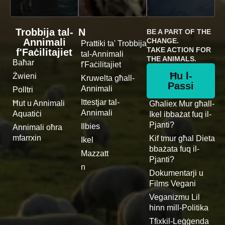
Trobbija tal-
N
BE A PART OF THE
Annimali
CHANGE.
Prattiki ta' Trobbija
TAKE ACTION FOR
f'Faċilitajiet
tal-Annimali
THE ANIMALS.
Baħar
f'Faċilitajiet
Ħu l-
Żwieni
Kruwelta għall-
Passi
Annimali
Polltri
Ittestjar tal-
Ħut u Annimali
Għaliex Mur għall-
Annimali
Aquatiċi
Ikel ibbażat fuq il-
Pjanti?
Ilbies
Annimali oħra
mfarrxin
Kif tmur għal Dieta
Ikel
bbażata fuq il-
Mazzatt
Pjanti?
n
Dokumentarji u
Films Vegani
Veganizmu Lil
hinn mill-Politika
Tfixkil-Leġġenda