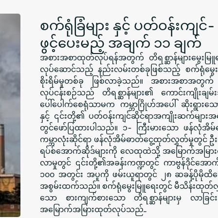
စက်ရုံခြံများ နှင့် ပတ်ဝန်းက
ဖွင့်ပေးမည့် အချက် ၁၁ ချက်
အစားအစာထုတ်လုပ်ရန်အတွက် တိရစ္ဆာန်များမွေးမြူရာတ
လုပ်ဆောင်သည့် နည်းလမ်းတစ်ခုဖြစ်သည့် စက်ရုံမွ
စိုးရိမ်မှုတစ်ခု ဖြစ်လာခဲ့သည်။ အစားအစာအတွက် တ
လုပ်ငန်းစဉ်သည် တိရစ္ဆာန်များ၏ ကောင်းကျိုးချမ်း
ပေါ်ပေါက်စေရုံသာမက ကမ္ဘာဂြိုဟ်အပေါ် ဆိုးရွားသေ
နှင့် ၎င်းတို့၏ ပတ်ဝန်းကျင်ဆိုင်ရာအကျိုးဆက်မ
တွင်ဖော်ပြထားပါသည်။ ၁- ကြီးမားသော ဖန်လုံအိမ်ဓာတ
ကမ္ဘာလုံးဆိုင်ရာ ဖန်လုံအိမ်ဓာတ်ငွေ့ထုတ်လွှတ်မှုတွင် ဦ
ရပ်စ်အောက်ဆိုဒ်များကို လေထုထဲသို့ အမြောက်အမြာ
လာမှုတွင် ၎င်းတို့၏အခန်းကဏ္ဍတွင် ကာဗွန်ဒိုင်အောက်
၁၀၀ အတွင်း အပူကို ဖမ်းယူရာတွင် ၂၈ ဆခန့်ပိုမိုထိရ
အစွမ်းထက်သည်။ စက်ရုံမွေးမြူရေးတွင် မီသိန်းထုတ်လွှတ
သော စားကျက်စားသော တိရစ္ဆာန်များမှ လာခြင်းဖြ
အမြောက်အမြားထုတ်လုပ်သည်..