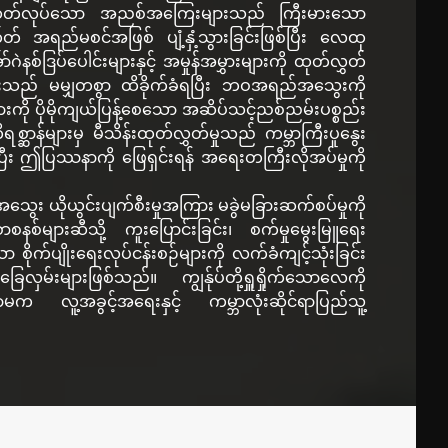
ှ ထုတ်လုပ်သော အညစ်အကြေးများသည် ကြီးမားသော
် အရည်မစင်အဖြစ် ပျံ့နှံ့သွားခြင်းဖြစ်ပြီး လေထု
်ဒြပ်ပေါင်းများနှင့် အမှုန်အမွှားများကို ထုတ်လွှတ်
ျားသည် မမျှတစွာ ထိခိုက်ခံရပြီး ဘဝအရည်အသွေးကို
ုများကို ပိုမိုကျယ်ပြန့်စေသော အဆိပ်သင့်ညစ်ညမ်းပစ္စည်း
စ္ဆာန်များမှ မီသိန်းထုတ်လွှတ်မှုသည် ကမ္ဘာကြီးပူနွေး
ြီး ဤပြဿနာကို ဖြေရှင်းရန် အရေးတကြီးလိုအပ်မှုကို
း ယိုယွင်းပျက်စီးမှုအကြား မခွဲမခြားဆက်စပ်မှုကို
်များဆီသို့ ကူးပြောင်းခြင်း၊ စက်မှုမွေးမြူရေး
းသော စိုက်ပျိုးရေးလုပ်ငန်းစဉ်များကို လက်ခံကျင့်သုံးခြင်း
ှမ်းများဖြစ်သည်။ ကျွန်ုပ်တို့ရှူရှိုက်သောလေကို
က လူ့အခွင့်အရေးနှင့် ကမ္ဘာလုံးဆိုင်ရာပြည်သူ့