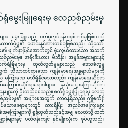
ံမွေးမြူရေးမှ လေညစ်ညမ်းမှု
်များ မွေးမြူသည့် စက်မှုလုပ်ငန်းစနစ်တစ်ခုဖြစ်သည့်
ာထောက်ပံ့မှု၏ မောင်းနှင်အားတစ်ခုဖြစ်သည်။ သို့သော်၊
န်း၏ မျက်နှာပြင်အောက်တွင် ဖုံးကွယ်ထားသော အသက်
်းမှု။ အမိုးနီးယား၊ မီသိန်း၊ အမှုန်အမွှားများနှင့်
်ရုံခြံများမှ ထုတ်လွှတ်မှုများသည် ဒေသခံလူမှု
ရေအတွက် သိသာထင်ရှားသော ကျန်းမာရေးအန္တရာယ်များကို
သည် မကြာခဏ မသိရှိနိုင်သော်လည်း ကျန်းမာရေးဆိုင်ရာ
ကြောင်းဆိုင်ရာရောဂါများ၊ နှလုံးသွေးကြောဆိုင်ရာ
နေများကို ဦးတည်စေသည်။ စက်ရုံမွေးမြူရေးမှ လေထု
စ်ညမ်းမှု၏ အများစုအတွက် တာဝန်ရှိသည်။ ဤစက်ရုံ
းကျပ်သောနေရာများတွင် ထားရှိပြီး အညစ်အကြေးများ
ကြေးများကို စွန့်ထုတ်သည်နှင့်အမျှ လေထဲသို့ ထုတ်
္ဆာန်များနှင့် ပတ်ဝန်းကျင် နှစ်မျိုးလုံးက စုပ်ယူသည်။