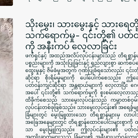
သိုးမွှေး၊ သားမွေးနှင့် သားရေ
သက်ရောက်မှု- ၎င်းတို့၏ ပတ်ဝန
ကို အနီးကပ် လေ့လာခြင်း
ဖက်ရှင်နှင့် အထည်အလိပ်လုပ်ငန်းများသည် တိရစ္ဆာန်မျ
ပစ္စည်းများကို အသုံးပြုခြင်းနှင့် ရှည်လျားစွာ ဆက်စပ်
ထွေးမှုနှင့် ဇိမ်ခံမှုအတွက် ဂုဏ်ပြုခံရသော်လည်း ၎
ဆိုင်ရာ စိုးရိမ်မှုများကို ပေါ်ပေါက်စေသည်။ ဤဆ
ပတ်ဝန်းကျင်ဆိုင်ရာ အန္တရာယ်များကို လေ့လာပြီး ဂေဟစ
အပေါ် ၎င်းတို့၏ သက်ရောက်မှုကို စူးစမ်းလေ့လာသည
ထိခိုက်စေသည် သားမွေးလုပ်ငန်းသည် ကမ္ဘာတစ်ဝှမ်း
လုပ်ငန်းတစ်ခုဖြစ်သည်။ သားမွေးလုပ်ငန်း၏ အရေခွံ
ခြံများတွင် မွေးမြူထားသော တိရစ္ဆာန်များမှ လာ
အခြေအနေများတွင် တိရစ္ဆာန်ထောင်ပေါင်းများစွာကို ထား
သာ မွေးမြူကြသည်။ ဤလုပ်ငန်းများ၏ ပတ်ဝန်းက
အကျိုးဆက်များသည် ခြံများ၏ အနီးနားပတ်ဝန်းကျ