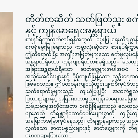
တိတ်တဆိတ် သတ်ဖြတ်သူ: စက်ရု
နှင့် ကျန်းမာရေးအန္တရာယ်
စားနပ်ရိက္ခာထုတ်လုပ်ရန်အတွက် မွေးမြူရေးတိရစ္ဆာန
စက်ရုံမွေးမြူရေးသည် ကမ္ဘာလုံးဆိုင်ရာ စားနပ်ရိက္ခ
ဤထိရောက်ပြီး အကျိုးအမြတ်များသော စက်မှုလုပ်င
အန္တရာယ်ရှိသော ကုန်ကျစရိတ်တစ်ခုရှိသည်- လေထုညစ်ညမ
အခြားအန္တရာယ်ရှိသော ဓာတ်ငွေ့များအပါအဝင် စက
အသိုင်းအဝိုင်းများနှင့် ပိုမိုကျယ်ပြန့်သော လူဦး
ဖြစ်စေသည်။ ဤပတ်ဝန်းကျင်ယိုယွင်းပျက်စီးမှုပုံစံ
သက်ရောက်မှုများသည် ကျယ်ပြန့်ပြီး အသက်ရှူလမ်း
ပြဿနာများနှင့် အခြားနာတာရှည်ကျန်းမာရေးအခြေအ
ညစ်ညမ်းမှုအတိုင်းအတာ စက်ရုံခြံများသည် လေထုည
များသည် တိရစ္ဆာန်ထောင်ပေါင်းများစွာကို ကျဉ်
အမြောက်အမြားစုပုံနေသည်။ တိရစ္ဆာန်များသည် အညစ်အ
လွှတ်သော ဓာတုပစ္စည်းများနှင့် ဓာတ်ငွေ့များကို တိရစ
ပမာဏများပြားသော…