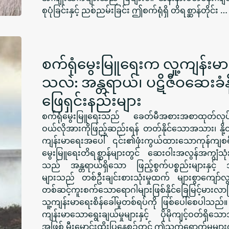
စုပုံခြင်းနှင့် ညစ်ညမ်းခြင်း ဤစက်ရုံရှိ တိရစ္ဆာန်တိုင်း …
စက်ရုံမွေးမြူရေးက လူ့ကျန်းမ
သလဲ: အန္တရာယ်၊ ပဋိဇီဝဆေးခံန
ဖြေရှင်းနည်းများ
စက်ရုံမွေးမြူရေးသည် ခေတ်မီအစားအစာထုတ်လုပ်မ
ဝယ်လိုအားကိုဖြည့်ဆည်းရန် တတ်နိုင်သောအသား၊ နို့ထွက်
ကျန်းမာရေးအပေါ် ၎င်း၏ဖုံးကွယ်ထားသောကုန်ကျစရိ
မွေးမြူရေးတိရစ္ဆာန်များတွင် ဆေးဝါးအလွန်အကျွံသုံ
သည် အန္တရာယ်ရှိသော ဖြည့်စွက်ပစ္စည်းများနှင့
များသည် တစ်ဦးချင်းစားသုံးမှုထက် များစွာကျော်လ
တစ်ဆင့်ကူးစက်သောရောဂါများဖြစ်နိုင်ခြေမြင့်မားလ
သူ့ကျန်းမာရေးစိန်ခေါ်မှုတစ်ရပ်ကို ဖြစ်ပေါ်စေပါသည
ကျန်းမာသောရွေးချယ်မှုများနှင့် ပိုမိုကျင့်ဝတ်
အဖြစ် မီးမောင်းထိုးပြနေစဉ်တွင် ဤသက်ရောက်မှုများက