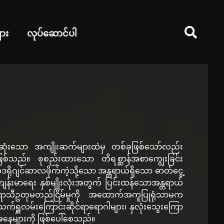
ား
လုပ်ဆောင်ပါ
ဆုံးသော အကျိုးဆက်များထဲမှ တစ်ခုဖြစ်သော်လည်း
ြစ်သည်။ စုစည်းထားသော တိရစ္ဆာန်အစာကျွေးခြင်း
က်ဒရိုဂျင်ဆာလဖိုက်ကဲ့သို့သော အန္တရာယ်ရှိသော ဓာတ်ငွေ့
့ကျန်းမာရေး နှစ်မျိုးလုံးအတွက် ပြင်းထန်သောအန္တရာယ်
ရာသီဥတုမတည်ငြိမ်မှုကို အထောက်အကူပြုရုံသာမက
သက်ရှူလမ်းကြောင်းဆိုင်ရာရောဂါများ၊ နှလုံးသွေးကြော
နေများကို ဖြစ်ပေါ်စေသည်။