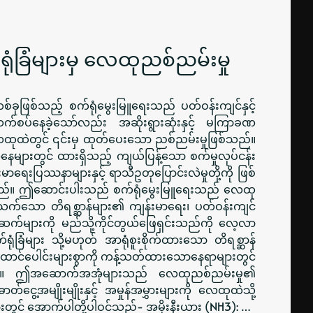
က်ရုံခြံများမှ လေထုညစ်ညမ်းမှု
စ်ခုဖြစ်သည့် စက်ရုံမွေးမြူရေးသည် ပတ်ဝန်းကျင်နှင့်
စွာ ဆက်စပ်နေခဲ့သော်လည်း အဆိုးရွားဆုံးနှင့် မကြာခဏ
 လေထုထဲတွင် ၎င်းမှ ထုတ်ပေးသော ညစ်ညမ်းမှုဖြစ်သည်။
နေများတွင် ထားရှိသည့် ကျယ်ပြန့်သော စက်မှုလုပ်ငန်း
းမာရေးပြဿနာများနှင့် ရာသီဥတုပြောင်းလဲမှုတို့ကို ဖြစ်
်သည်။ ဤဆောင်းပါးသည် စက်ရုံမွေးမြူရေးသည် လေထု
်ပတ်သက်သော တိရစ္ဆာန်များ၏ ကျန်းမာရေး၊ ပတ်ဝန်းကျင်
းဆက်များကို မည်သို့ကိုင်တွယ်ဖြေရှင်းသည်ကို လေ့လာ
ံခြံများ သို့မဟုတ် အာရုံစူးစိုက်ထားသော တိရစ္ဆာန်
်ထောင်ပေါင်းများစွာကို ကန့်သတ်ထားသောနေရာများတွင်
သည်။ ဤအဆောက်အအုံများသည် လေထုညစ်ညမ်းမှု၏
ငွေ့အမျိုးမျိုးနှင့် အမှုန်အမွှားများကို လေထုထဲသို့
းတွင် အောက်ပါတို့ပါဝင်သည်- အမိုးနီးယား (NH3): …