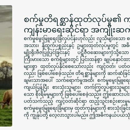
စက်မှုတိရစ္ဆာန်ထုတ်လုပ်မှု၏ ကျ
ကျန်းမာရေးဆိုင်ရာ အကျိုးဆက
စက်မှုမွေးမြူရေးခြံလုပ်ငန်းဟုလည်း လူသိများသော စ
အသား၊ နို့ထွက်ပစ္စည်းနှင့် ဥများထုတ်လုပ်မှုတွင်
မျိုးရိုးဗီဇပြုပြင်ခြင်းနှင့် ပဋိဇီဝဆေးများကဲ့သ
ကြီးမားသော စက်ရုံများတွင် ပြင်းထန်စွာ ချုပ်နှ
များစွာ ထုတ်လုပ်နိုင်စေသော်လည်း ကျင့်ဝတ်၊ ပတ်ဝန
လည်း ဖြစ်ပေါ်စေခဲ့သည်။ တိရစ္ဆာန်များကို ဆက်ဆံခြင်းမှ
ချမ်းသာအပေါ် သက်ရောက်မှုအထိ၊ စက်မှုမွေးမြူရ
ကျယ်ပြန့်ပြီး စားသုံးသူများ၊ တက်ကြွလှုပ်ရှားသူမျ
သော စိုးရိမ်မှုများကို ဖြစ်ပေါ်စေခဲ့သည်။ ဤဆောင်းပါးတွ
ပတ်သက်သည့် ကျင့်ဝတ်ဆိုင်ရာ ထည့်သွင်းစဉ်းစားမှု
စက်မှုမွေးမြူရေးခြံများမှ ထုတ်ကုန်များကို စားသုံးခ
ကို ကျွန်ုပ်တို့ လေ့လာသွားပါမည်။ ဤအဓိကနယ်ပယ်သုံးခု