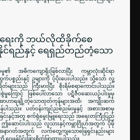
ာရေးကို ဘယ်လိုထိခိုက်စေ
ိုင်ရည်နှင့် ရေရှည်တည်တံ့သော
ှု၏ အဓိကကျောရိုးဖြစ်လာပြီး ကမ္ဘာလုံးဆိုင်ရာ
ပစ္စည်းနှင့် ဥများကို ပံ့ပိုးပေးပါသည်။ သို့သော် လူ့
တ်များသည် ကြီးမားပြီး စိုးရိမ်စရာကောင်းပါသည်။
းစွဲမှုကြောင့် ဖြစ်ပေါ်လာသော ပဋိဇီဝဆေးယဉ်ပါးမှုမှ
် အာဟာရချို့တဲ့သောထုတ်ကုန်များအထိ၊ အကျိုးဆက်
ွန်ပါသည်။ ပတ်ဝန်းကျင်ညစ်ညမ်းမှုနှင့် အစားအစာမှ
ာခြင်းနှင့်အတူ စက်ရုံမွေးမြူရေးသည် အရေးတကြီးပြည်
်။ ဤဆောင်းပါးသည် လူသားနှင့်ကမ္ဘာဂြိုဟ်အတွက် ပိုမို
ရှိသောအနာဂတ်အတွက် လက်တွေ့ကျသောဖြေရှင်းနည်းများ
ို ဝေဖန်ပိုင်းခြားစိတ်ဖြာထားပါသည်။