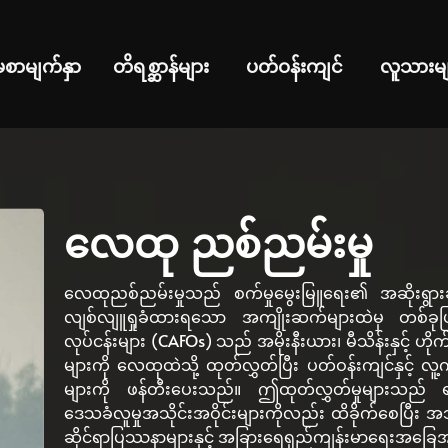
မစာမျက်နှာ
တိရစ္ဆာန်များ
ပတ်ဝန်းကျင်
လူသားမျ
လေထု ညစ်ညမ်းမှု
လေထုညစ်ညမ်းမှုသည် စက်မှုမွေးမြူရေး၏ အဆိုးရွား
လျစ်လျူရှုခံထားရသော အကျိုးဆက်များထဲမှ တစ်ခုဖ
လုပ်ငန်းများ (CAFOs) သည် အမိုးနီးယား၊ မီသိန်းနှင့် ဟို
များကို လေထုထဲသို့ ထုတ်လွှတ်ပြီး ပတ်ဝန်းကျင်နှင့် လူ
များကို ဖန်တီးပေးသည်။ ဤထုတ်လွှတ်မှုများသည် 
ဒေသခံလူမှုအသိုင်းအဝိုင်းများကိုလည်း ထိခိုက်စေပြီး အ
ဆိုင်ရာပြဿနာများနှင့် အခြားရေရှည်ကျန်းမာရေးအခြေအ