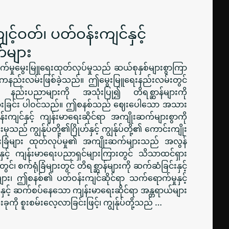
င့်ဝတ်၊ ပတ်ဝန်းကျင်နှင့်
်များ
က်မှုမွေးမြူရေးထုတ်လုပ်မှုသည် ဆယ်စုနှစ်များစွာကြာ
 အဓိကနည်းလမ်းဖြစ်ခဲ့သည်။ ဤမွေးမြူရေးနည်းလမ်းတွင်
ို့သော နည်းပညာများကို အသုံးပြု၍ တိရစ္ဆာန်များကို
ောင်ထားခြင်း ပါဝင်သည်။ ဤစနစ်သည် ဈေးပေါသော အသား
်းကျင်နှင့် ကျန်းမာရေးဆိုင်ရာ အကျိုးဆက်များစွာကို
သည် ကျွန်ုပ်တို့၏ဂြိုဟ်နှင့် ကျွန်ုပ်တို့၏ ကောင်းကျိုး
ေးခြံများ ထုတ်လုပ်မှု၏ အကျိုးဆက်များသည် အလွန်
ားနှင့် ကျန်းမာရေးပညာရှင်များကြားတွင် သိသာထင်ရှား
င်၊ စက်ရုံခြံများတွင် တိရစ္ဆာန်များကို ဆက်ဆံခြင်းနှင့်
များ၊ ဤစနစ်၏ ပတ်ဝန်းကျင်ဆိုင်ရာ သက်ရောက်မှုနှင့်
ြင်းနှင့် ဆက်စပ်နေသော ကျန်းမာရေးဆိုင်ရာ အန္တရာယ်များ
ကို စူးစမ်းလေ့လာခြင်းဖြင့်၊ ကျွန်ုပ်တို့သည် …