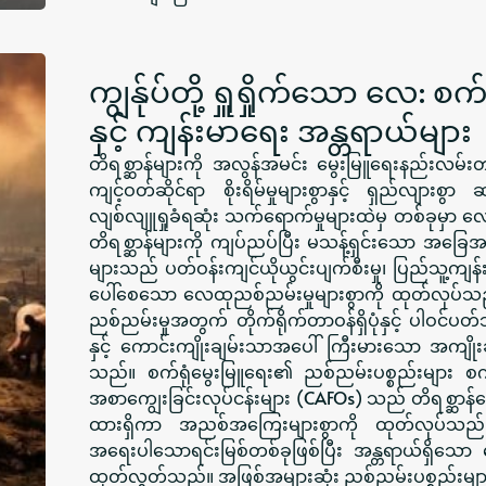
ကျွန်ုပ်တို့ ရှူရှိုက်သော လေ: စ
နှင့် ကျန်းမာရေး အန္တရာယ်များ
တိရစ္ဆာန်များကို အလွန်အမင်း မွေးမြူရေးနည်းလမ်းတ
ကျင့်ဝတ်ဆိုင်ရာ စိုးရိမ်မှုများစွာနှင့် ရှည်လျား
လျစ်လျူရှုခံရဆုံး သက်ရောက်မှုများထဲမှ တစ်ခုမှာ
တိရစ္ဆာန်များကို ကျပ်ညပ်ပြီး မသန့်ရှင်းသော အခြေအ
များသည် ပတ်ဝန်းကျင်ယိုယွင်းပျက်စီးမှု၊ ပြည်သူ့ကျန်
ပေါ်စေသော လေထုညစ်ညမ်းမှုများစွာကို ထုတ်လုပ
ညစ်ညမ်းမှုအတွက် တိုက်ရိုက်တာဝန်ရှိပုံနှင့် ပါဝင
နှင့် ကောင်းကျိုးချမ်းသာအပေါ် ကြီးမားသော အကျို
သည်။ စက်ရုံမွေးမြူရေး၏ ညစ်ညမ်းပစ္စည်းများ စက်ရု
အစာကျွေးခြင်းလုပ်ငန်းများ (CAFOs) သည် တိရစ္ဆာန
ထားရှိကာ အညစ်အကြေးများစွာကို ထုတ်လုပ်
အရေးပါသောရင်းမြစ်တစ်ခုဖြစ်ပြီး အန္တရာယ်ရှိသော ဓာတ်
ထုတ်လွှတ်သည်။ အဖြစ်အများဆုံး ညစ်ညမ်းပစ္စည်းမျာ