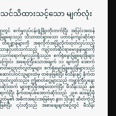
ျင်- သင်သိထားသင့်သော မျက်လုံး
ွင် စက်မှုလုပ်ငန်းဖွံ့ဖြိုးတိုးတက်ပြီး အပြင်းအထန်
ေးမြူရေးသည် သိသာထင်ရှားသော ပတ်ဝန်းကျင်ဆိုင်ရာ
ိရစ္ဆာန်များကို အစုလိုက်အပြုံလိုက်ထုတ်လုပ်သည့်
သာနှင့်ပတ်သက်သည့် ကျင့်ဝတ်ဆိုင်ရာမေးခွန်းများကို
ာသက်ရောက်မှုလည်းရှိသည်။ စက်ရုံမွေးမြူရေးခြံများ
ျားအကြောင်း အရေးကြီးသောအချက် ၁၁ ချက်ကို အောက်
်ငွေ့ထုတ်လွှတ်မှုများ စက်ရုံမွေးမြူရေးခြံများသည်
းဆောင်ပါဝင်သူများထဲမှ တစ်ခုဖြစ်ပြီး မီသိန်းနှင့် နိုက်ထ
းထုတ်လွှတ်သည်။ ဤဓာတ်ငွေ့များသည် ကမ္ဘာကြီးပူနွေး
ဆိုဒ်ထက် များစွာပိုမိုအစွမ်းထက်ပြီး မီသိန်းသည် နှစ်
ောက်ပြီး နိုက်ထရပ်စ်အောက်ဆိုဒ်သည် ၂၉၈ ဆခန့်ပိုမို
်မှု၏ အဓိကအရင်းအမြစ်မှာ နွား၊ သိုးနှင့် ဆိတ်ကဲ့သို့
စ်ပြီး ၎င်းတို့သည် အစာချေဖျက်စဉ်တွင် မီသိန်း