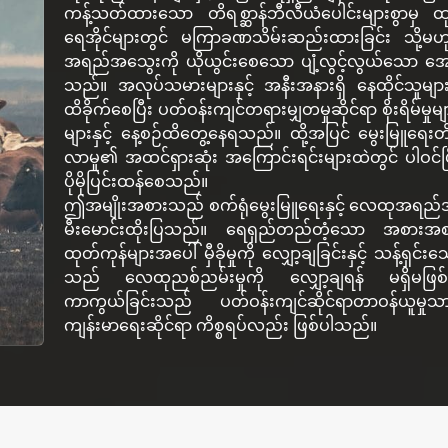
ကန့်သတ်ထားသော တိရစ္ဆာန်ဘီလီယံပေါင်းများစွာမ
ရေအိုင်များတွင် မကြာခဏသိမ်းဆည်းထားခြင်း သို့မဟုတ
အရည်အသွေးကို ယိုယွင်းစေသော ပျံ့လွင့်လွယ်သော အော်ဂဲနစ
သည်။ အလုပ်သမားများနှင့် အနီးအနားရှိ နေထိုင်သူမ
ထိခိုက်စေပြီး ပတ်ဝန်းကျင်တရားမျှတမှုဆိုင်ရာ စိုးရိမ်မှ
များနှင့် နေ့စဉ်ထိတွေ့နေရသည်။ ထို့အပြင် မွေးမြူရေးတိရ
လာမှု၏ အထင်ရှားဆုံး အကြောင်းရင်းများထဲတွင် ပါဝင်ပ
ပိုမိုပြင်းထန်စေသည်။
ဤအမျိုးအစားသည် စက်ရုံမွေးမြူရေးနှင့် လေထုအရည်အသွေ
မီးမောင်းထိုးပြသည်။ ရေရှည်တည်တံ့သော အစားအစာစနစ
ထုတ်ကုန်များအပေါ် မှီခိုမှုကို လျှော့ချခြင်းနှင့် သန့်ရှင်
သည် လေထုညစ်ညမ်းမှုကို လျှော့ချရန် မရှိမဖြစ်ခြေလ
ကာကွယ်ခြင်းသည် ပတ်ဝန်းကျင်ဆိုင်ရာတာဝန်ယူမှုသာမ
ကျန်းမာရေးဆိုင်ရာ ကိစ္စရပ်လည်း ဖြစ်ပါသည်။