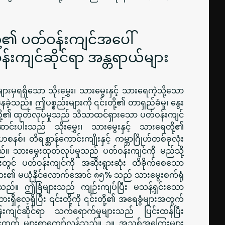
တို့၏ ပတ်ဝန်းကျင်အပေါ်
်းကျင်ဆိုင်ရာ အန္တရာယ်များ
ားမှရရှိသော သိုးမွှေး၊ သားမွေးနှင့် သားရေကဲ့သို့သော
နေခဲ့သည်။ ဤပစ္စည်းများကို ၎င်းတို့၏ တာရှည်ခံမှု၊ နွေး
င်းတို့၏ ထုတ်လုပ်မှုသည် သိသာထင်ရှားသော ပတ်ဝန်းကျင်
ောင်းပါးသည် သိုးမွှေး၊ သားမွေးနှင့် သားရေတို့၏
နစ်၊ တိရစ္ဆာန်ကောင်းကျိုးနှင့် ကမ္ဘာဂြိုဟ်တစ်ခုလုံး
်။ သားမွေးထုတ်လုပ်မှုသည် ပတ်ဝန်းကျင်ကို မည်သို့
တွင် ပတ်ဝန်းကျင်ကို အဆိုးရွားဆုံး ထိခိုက်စေသော
များ၏ မယုံနိုင်လောက်အောင် ၈၅% သည် သားမွေးစက်ရုံ
ပါသည်။ ဤခြံများသည် ကျဉ်းကျပ်ပြီး မသန့်ရှင်းသော
ရှိလေ့ရှိပြီး ၎င်းတို့ကို ၎င်းတို့၏ အရေခွံများအတွက်
ျင်ဆိုင်ရာ သက်ရောက်မှုများသည် ပြင်းထန်ပြီး
င်ထက် များစွာကျော်လွန်သည်။ ၁။ အညစ်အကြေးများ