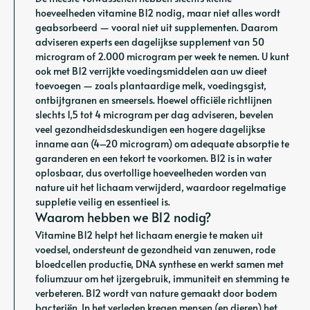
hoeveelheden vitamine B12 nodig, maar niet alles wordt
geabsorbeerd — vooral niet uit supplementen. Daarom
adviseren experts een dagelijkse supplement van 50
microgram of 2.000 microgram per week te nemen. U kunt
ook met B12 verrijkte voedingsmiddelen aan uw dieet
toevoegen — zoals plantaardige melk, voedingsgist,
ontbijtgranen en smeersels. Hoewel officiële richtlijnen
slechts 1,5 tot 4 microgram per dag adviseren, bevelen
veel gezondheidsdeskundigen een hogere dagelijkse
inname aan (4–20 microgram) om adequate absorptie te
garanderen en een tekort te voorkomen. B12 is in water
oplosbaar, dus overtollige hoeveelheden worden van
nature uit het lichaam verwijderd, waardoor regelmatige
suppletie veilig en essentieel is.
Waarom hebben we B12 nodig?
Vitamine B12 helpt het lichaam energie te maken uit
voedsel, ondersteunt de gezondheid van zenuwen, rode
bloedcellen productie, DNA synthese en werkt samen met
foliumzuur om het ijzergebruik, immuniteit en stemming te
verbeteren. B12 wordt van nature gemaakt door bodem
bacteriën. In het verleden kregen mensen (en dieren) het