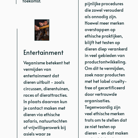
toekomst.
pijnlijke procedures
die zowel verouderd
als onnodig zijn.
Hoewel meer merken
overstappen op
ethische praktijken,
blijft het testen op
dieren diep verankerd
Entertainment
in veel gebieden van
productontwikkeling.
Veganisme betekent het
Om dit te vermijden,
vermijden van
zoek naar producten
entertainment dat
met het label cruelty-
dieren uitbuit - zoals
free of gecertificeerd
circussen, dierentuinen,
door vertrouwde
races of dierattracties.
organisaties.
In plaats daarvan kun
Tegenwoordig zijn
je contact maken met
veel ethische merken
dieren via ethische
trots om te stellen dat
safaris, natuurtochten
ze niet testen op
of vrijwilligerswerk bij
dieren - en dat maken
asiels waar ze