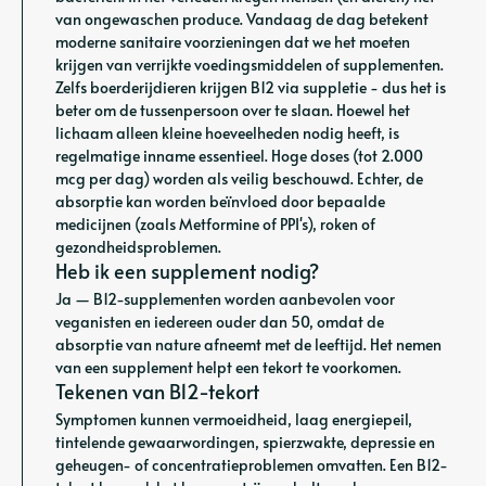
van ongewaschen produce. Vandaag de dag betekent
moderne sanitaire voorzieningen dat we het moeten
krijgen van verrijkte voedingsmiddelen of supplementen.
Zelfs boerderijdieren krijgen B12 via suppletie - dus het is
beter om de tussenpersoon over te slaan. Hoewel het
lichaam alleen kleine hoeveelheden nodig heeft, is
regelmatige inname essentieel. Hoge doses (tot 2.000
mcg per dag) worden als veilig beschouwd. Echter, de
absorptie kan worden beïnvloed door bepaalde
medicijnen (zoals Metformine of PPI's), roken of
gezondheidsproblemen.
Heb ik een supplement nodig?
Ja — B12-supplementen worden aanbevolen voor
veganisten en iedereen ouder dan 50, omdat de
absorptie van nature afneemt met de leeftijd. Het nemen
van een supplement helpt een tekort te voorkomen.
Tekenen van B12-tekort
Symptomen kunnen vermoeidheid, laag energiepeil,
tintelende gewaarwordingen, spierzwakte, depressie en
geheugen- of concentratieproblemen omvatten. Een B12-