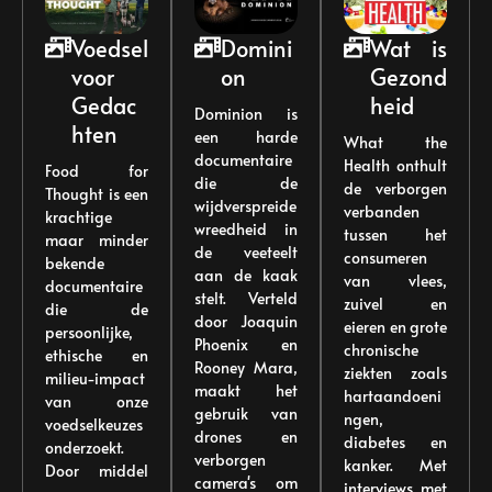
Voedsel
Domini
Wat is
voor
on
Gezond
Gedac
heid
Dominion is
hten
een harde
What the
documentaire
Health onthult
Food for
die de
de verborgen
Thought is een
wijdverspreide
verbanden
krachtige
wreedheid in
tussen het
maar minder
de veeteelt
consumeren
bekende
aan de kaak
van vlees,
documentaire
stelt. Verteld
zuivel en
die de
door Joaquin
eieren en grote
persoonlijke,
Phoenix en
chronische
ethische en
Rooney Mara,
ziekten zoals
milieu-impact
maakt het
hartaandoeni
van onze
gebruik van
ngen,
voedselkeuzes
drones en
diabetes en
onderzoekt.
verborgen
kanker. Met
Door middel
camera's om
interviews met