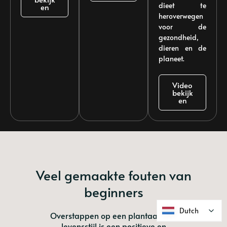
dieet te
en
heroverwegen
voor de
gezondheid,
dieren en de
planeet.
Video
bekijk
en
Veel gemaakte fouten van
beginners
Dutch
Dutch
Overstappen op een plantaardige
levensstijl is een positieve en