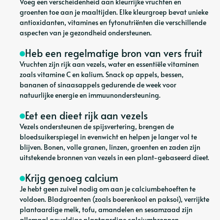
Voeg een verscheidenheid aan kleurrijke vruchten en
groenten toe aan je maaltijden. Elke kleurgroep bevat unieke
antioxidanten, vitamines en fytonutriënten die verschillende
aspecten van je gezondheid ondersteunen.
Heb een regelmatige bron van vers fruit
Vruchten zijn rijk aan vezels, water en essentiële vitaminen
zoals vitamine C en kalium. Snack op appels, bessen,
bananen of sinaasappels gedurende de week voor
natuurlijke energie en immuunondersteuning.
Eet een dieet rijk aan vezels
Vezels ondersteunen de spijsvertering, brengen de
bloedsuikerspiegel in evenwicht en helpen je langer vol te
blijven. Bonen, volle granen, linzen, groenten en zaden zijn
uitstekende bronnen van vezels in een plant-gebaseerd dieet.
Krijg genoeg calcium
Je hebt geen zuivel nodig om aan je calciumbehoeften te
voldoen. Bladgroenten (zoals boerenkool en paksoi), verrijkte
plantaardige melk, tofu, amandelen en sesamzaad zijn
allemaal geweldige plantaardige calciumbronnen.