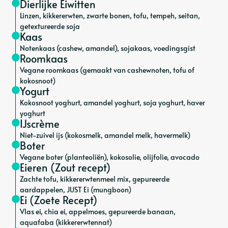
Dierlijke Eiwitten
Linzen, kikkererwten, zwarte bonen, tofu, tempeh, seitan,
getextureerde soja
Kaas
Notenkaas (cashew, amandel), sojakaas, voedingsgist
Roomkaas
Vegane roomkaas (gemaakt van cashewnoten, tofu of
kokosnoot)
Yogurt
Kokosnoot yoghurt, amandel yoghurt, soja yoghurt, haver
yoghurt
IJscrème
Niet-zuivel ijs (kokosmelk, amandel melk, havermelk)
Boter
Vegane boter (planteoliën), kokosolie, olijfolie, avocado
Eieren (Zout recept)
Zachte tofu, kikkererwtenmeel mix, gepureerde
aardappelen, JUST Ei (mungboon)
Ei (Zoete Recept)
Vlas ei, chia ei, appelmoes, gepureerde banaan,
aquafaba (kikkererwtennat)