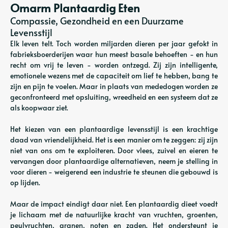
Omarm Plantaardig Eten
Compassie, Gezondheid en een Duurzame
Levensstijl
Elk leven telt. Toch worden miljarden dieren per jaar gefokt in
fabrieksboerderijen waar hun meest basale behoeften - en hun
recht om vrij te leven - worden ontzegd. Zij zijn intelligente,
emotionele wezens met de capaciteit om lief te hebben, bang te
zijn en pijn te voelen. Maar in plaats van mededogen worden ze
geconfronteerd met opsluiting, wreedheid en een systeem dat ze
als koopwaar ziet.
Het kiezen van een plantaardige levensstijl is een krachtige
daad van vriendelijkheid. Het is een manier om te zeggen: zij zijn
niet van ons om te exploiteren. Door vlees, zuivel en eieren te
vervangen door plantaardige alternatieven, neem je stelling in
voor dieren - weigerend een industrie te steunen die gebouwd is
op lijden.
Maar de impact eindigt daar niet. Een plantaardig dieet voedt
je lichaam met de natuurlijke kracht van vruchten, groenten,
peulvruchten, granen, noten en zaden. Het ondersteunt je