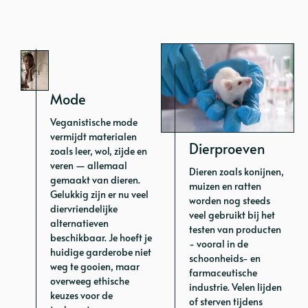
Mode
Veganistische mode
vermijdt materialen
Dierproeven
zoals leer, wol, zijde en
veren — allemaal
Dieren zoals konijnen,
gemaakt van dieren.
muizen en ratten
Gelukkig zijn er nu veel
worden nog steeds
diervriendelijke
veel gebruikt bij het
alternatieven
testen van producten
beschikbaar. Je hoeft je
- vooral in de
huidige garderobe niet
schoonheids- en
weg te gooien, maar
farmaceutische
overweeg ethische
industrie. Velen lijden
keuzes voor de
of sterven tijdens