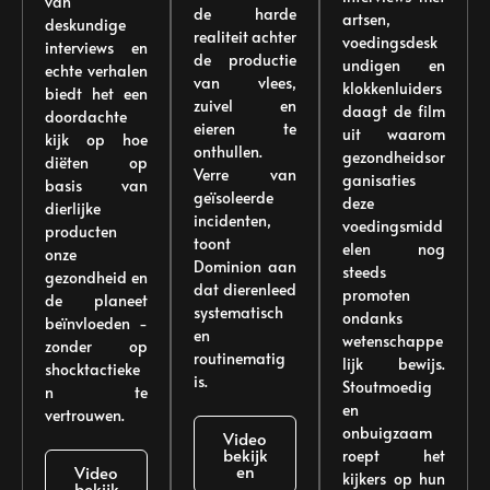
van
de harde
artsen,
deskundige
realiteit achter
voedingsdesk
interviews en
de productie
undigen en
echte verhalen
van vlees,
klokkenluiders
biedt het een
zuivel en
daagt de film
doordachte
eieren te
uit waarom
kijk op hoe
onthullen.
gezondheidsor
diëten op
Verre van
ganisaties
basis van
geïsoleerde
deze
dierlijke
incidenten,
voedingsmidd
producten
toont
elen nog
onze
Dominion aan
steeds
gezondheid en
dat dierenleed
promoten
de planeet
systematisch
ondanks
beïnvloeden -
en
wetenschappe
zonder op
routinematig
lijk bewijs.
shocktactieke
is.
Stoutmoedig
n te
en
vertrouwen.
onbuigzaam
Video
bekijk
roept het
en
Video
kijkers op hun
bekijk