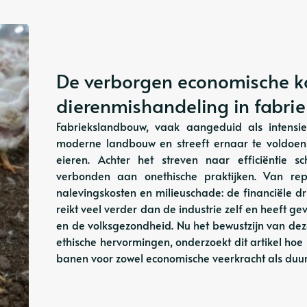
De verborgen economische k
dierenmishandeling in fabr
Fabriekslandbouw, vaak aangeduid als intensi
moderne landbouw en streeft ernaar te voldoen
eieren. Achter het streven naar efficiëntie sc
verbonden aan onethische praktijken. Van repu
nalevingskosten en milieuschade: de financiële d
reikt veel verder dan de industrie zelf en heeft
en de volksgezondheid. Nu het bewustzijn van de
ethische hervormingen, onderzoekt dit artikel ho
banen voor zowel economische veerkracht als du