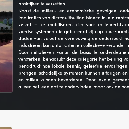
praktijken te verzetten.
Naast de milieu- en economische gevolgen, onder
implicaties van dierenuitbuiting binnen lokale cont
verzet – ze mobiliseren zich voor milieurechtva
voedselsystemen die gebaseerd zijn op duurzaamhei
daden van verzet en vernieuwing en onderzoekt ho
industrieën kan ontwrichten en collectieve veranderin
Door initiatieven vanuit de basis te ondersteun
versterken, benadrukt deze categorie het belang v
benadrukt hoe lokale kennis, geleefde ervaringen e
brengen, schadelijke systemen kunnen uitdagen en 
en milieu kunnen bevorderen. Door lokale gemeens
alleen het leed dat ze ondervinden, maar ook de hoop