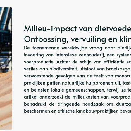
Milieu-impact van diervoede
Ontbossing, vervuiling en k
De toenemende wereldwijde vraag naar dierlijk
invoering van intensieve veehouderij, een systee
voerproductie. Achter de schijn van efficiëntie sc
verlies aan biodiversiteit, uitstoot van broeikasg
verwoestende gevolgen van de teelt van monocul
praktijken putten natuurlijke hulpbronnen uit, t
en belasten lokale gemeenschappen, terwijl ze te
artikel onderzoekt de milieukosten van voerprod
benadrukt de dringende noodzaak om duurza
beschermen en ethische landbouwpraktijken bevo