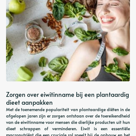
Zorgen over eiwitinname bij een plantaardig
dieet aanpakken
Met de toenemende populariteit van plantaardige diëten in de
afgelopen jaren zijn er zorgen ontstaan ​​over de toereikendheid
van de eiwitinname voor mensen die dierlijke producten uit hun
dieet schrappen of verminderen. Eiwit is een essentiële
macronutriënt die een cruciale rol speelt bij de opbouw en het