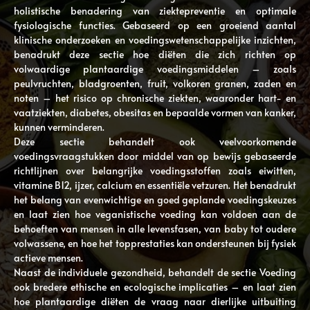
holistische benadering van ziektepreventie en optimale
fysiologische functies. Gebaseerd op een groeiend aantal
klinische onderzoeken en voedingswetenschappelijke inzichten,
benadrukt deze sectie hoe diëten die zich richten op
volwaardige plantaardige voedingsmiddelen – zoals
peulvruchten, bladgroenten, fruit, volkoren granen, zaden en
noten – het risico op chronische ziekten, waaronder hart- en
vaatziekten, diabetes, obesitas en bepaalde vormen van kanker,
kunnen verminderen.
Deze sectie behandelt ook veelvoorkomende
voedingsvraagstukken door middel van op bewijs gebaseerde
richtlijnen over belangrijke voedingsstoffen zoals eiwitten,
vitamine B12, ijzer, calcium en essentiële vetzuren. Het benadrukt
het belang van evenwichtige en goed geplande voedingskeuzes
en laat zien hoe veganistische voeding kan voldoen aan de
behoeften van mensen in alle levensfasen, van baby tot oudere
volwassene, en hoe het topprestaties kan ondersteunen bij fysiek
actieve mensen.
Naast de individuele gezondheid, behandelt de sectie Voeding
ook bredere ethische en ecologische implicaties – en laat zien
hoe plantaardige diëten de vraag naar dierlijke uitbuiting