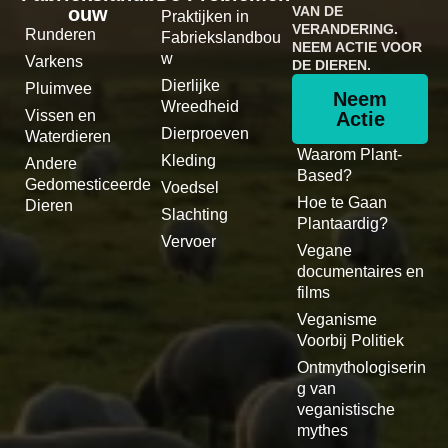
ouw
VAN DE
Praktijken in
VERANDERING.
Runderen
Fabriekslandbou
NEEM ACTIE VOOR
w
Varkens
DE DIEREN.
Dierlijke
Pluimvee
Neem
Wreedheid
Vissen en
Actie
Dierproeven
Waterdieren
Waarom Plant-
Kleding
Andere
Based?
Gedomesticeerde
Voedsel
Hoe te Gaan
Dieren
Slachting
Plantaardig?
Vervoer
Vegane
documentaires en
films
Veganisme
Voorbij Politiek
Ontmythologiserin
g van
veganistische
mythes