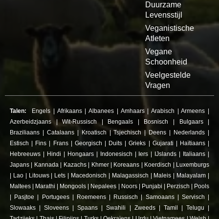
Duurzame
Levensstijl
Veganistische
Atleten
Vegane
Schoonheid
Veelgestelde
Vragen
Talen:
Engels
|
Afrikaans
|
Albanees
|
Amhaars
|
Arabisch
|
Armeens
|
Azerbeidzjaans
|
Wit-Russisch
|
Bengaals
|
Bosnisch
|
Bulgaars
|
Braziliaans
|
Catalaans
|
Kroatisch
|
Tsjechisch
|
Deens
|
Nederlands
|
Estisch
|
Fins
|
Frans
|
Georgisch
|
Duits
|
Grieks
|
Gujarati
|
Haïtiaans
|
Hebreeuws
|
Hindi
|
Hongaars
|
Indonesisch
|
Iers
|
IJslands
|
Italiaans
|
Japans
|
Kannada
|
Kazachs
|
Khmer
|
Koreaans
|
Koerdisch
|
Luxemburgs
|
Lao
|
Litouws
|
Lets
|
Macedonisch
|
Malagassisch
|
Maleis
|
Malayalam
|
Maltees
|
Marathi
|
Mongools
|
Nepalees
|
Noors
|
Punjabi
|
Perzisch
|
Pools
|
Pasjtoe
|
Portugees
|
Roemeens
|
Russisch
|
Samoaans
|
Servisch
|
Slowaaks
|
Sloveens
|
Spaans
|
Swahili
|
Zweeds
|
Tamil
|
Telugu
|
Tadzjieks
|
Thais
|
Filipijns
|
Turks
|
Oekraïens
|
Urdu
|
Vietnamees
|
Welsh
|