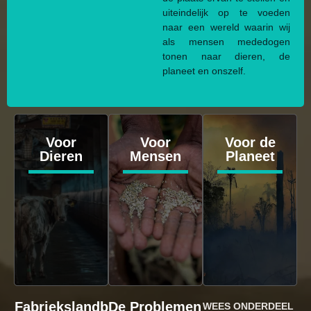
uiteindelijk op te voeden
naar een wereld waarin wij
als mensen mededogen
tonen naar dieren, de
planeet en onszelf.
Voor
Voor
Voor de
Dieren
Mensen
Planeet
Fabriekslandb
De Problemen
WEES ONDERDEEL