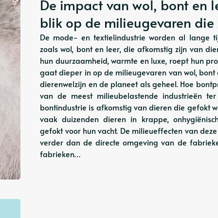
De impact van wol, bont en l
blik op de milieugevaren di
De mode- en textielindustrie worden al lange t
zoals wol, bont en leer, die afkomstig zijn van
hun duurzaamheid, warmte en luxe, roept hun prod
gaat dieper in op de milieugevaren van wol, bont
dierenwelzijn en de planeet als geheel. Hoe bontp
van de meest milieubelastende industrieën te
bontindustrie is afkomstig van dieren die gefokt 
vaak duizenden dieren in krappe, onhygiënisc
gefokt voor hun vacht. De milieueffecten van deze 
verder dan de directe omgeving van de fabrieken
fabrieken…