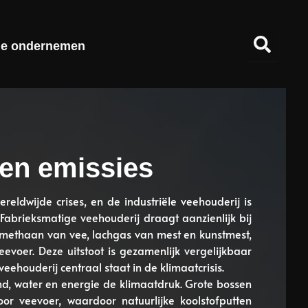
ie ondernemen
 en emissies
eldwijde crises, en de industriële veehouderij is
abrieksmatige veehouderij draagt ​​aanzienlijk bij
 methaan van vee, lachgas van mest en kunstmest,
evoer. Deze uitstoot is gezamenlijk vergelijkbaar
ehouderij centraal staat in de klimaatcrisis.
and, water en energie de klimaatdruk. Grote bossen
 veevoer, waardoor natuurlijke koolstofputten