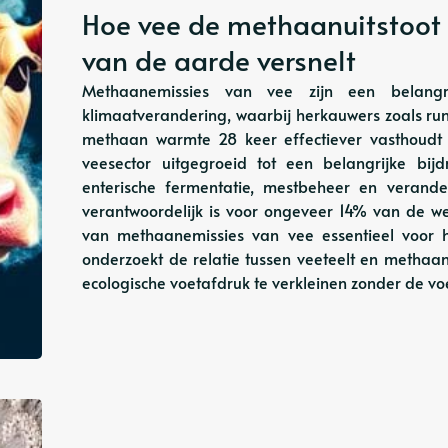
Hoe vee de methaanuitstoot
van de aarde versnelt
Methaanemissies van vee zijn een belangr
klimaatverandering, waarbij herkauwers zoals ru
methaan warmte 28 keer effectiever vasthoudt
veesector uitgegroeid tot een belangrijke 
enterische fermentatie, mestbeheer en verand
verantwoordelijk is voor ongeveer 14% van de w
van methaanemissies van vee essentieel voor h
onderzoekt de relatie tussen veeteelt en metha
ecologische voetafdruk te verkleinen zonder de v