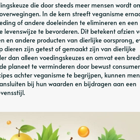
edingskeuze die door steeds meer mensen wordt 
uoverwegingen. In de kern streeft veganisme erna
leding of andere doeleinden te elimineren en een
 levenswijze te bevorderen. Dit betekent afzien 
en en andere producten van dierlijke oorsprong, 
 dieren zijn getest of gemaakt zijn van dierlijke
der dan alleen voedingskeuzes en omvat een bred
 de planeet te verminderen door bewust consume
ncipes achter veganisme te begrijpen, kunnen me
nsluiten bij hun waarden en bijdragen aan een
ensstijl.