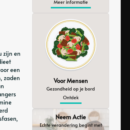
Meer informatie
 zijn en
dieet
voor een
n, zaden
Voor Mensen
an
Gezondheid op je bord
angers
Ontdek
amine
erd
Neem Actie
sfasen,
Echte verandering begint met