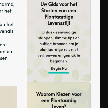
omarmd,
Uw Gids voor het
Starten van een
ar het
Plantaardige
Levensstijl
van het
evenals
Ontdek eenvoudige
stappen, slimme tips en
nuttige bronnen om je
ere
plantaardige reis met
ren en
vertrouwen en gemak te
nsen
beginnen.
Begin Nu
Waarom Kiezen voor
een Plantaardig
Leven?