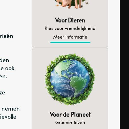
Voor Dieren
Kies voor vriendelijkheid
trieën
Meer informatie
oden
ze ook
en.
ze
e
te nemen
Voor de Planeet
evolle
Groener leven