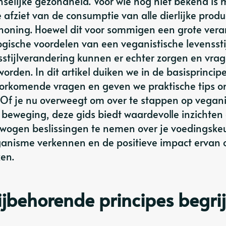
nselijke gezondheid. Voor wie nog niet bekend is 
 afziet van de consumptie van alle dierlijke produ
n honing. Hoewel dit voor sommigen een grote ver
logische voordelen van een veganistische levenssti
sstijlverandering kunnen er echter zorgen en vra
orden. In dit artikel duiken we in de basisprincip
rkomende vragen en geven we praktische tips om 
. Of je nu overweegt om over te stappen op vegan
beweging, deze gids biedt waardevolle inzichten
rwogen beslissingen te nemen over je voedingske
anisme verkennen en de positieve impact ervan 
en.
jbehorende principes begri