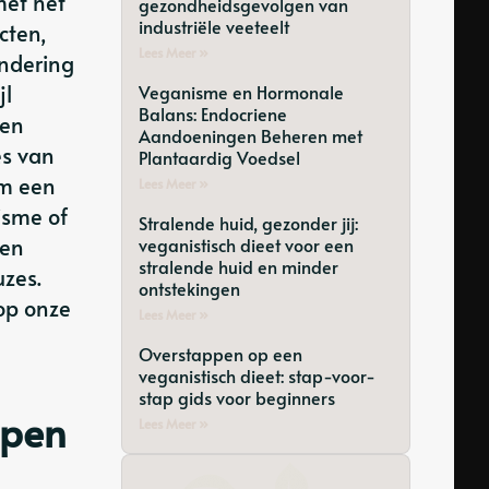
met het
gezondheidsgevolgen van
industriële veeteelt
cten,
Lees Meer »
andering
jl
Veganisme en Hormonale
Balans: Endocriene
gen
Aandoeningen Beheren met
es van
Plantaardig Voedsel
een ​​
Lees Meer »
isme of
Stralende huid, gezonder jij:
 en
veganistisch dieet voor een
stralende huid en minder
uzes.
ontstekingen
op onze
Lees Meer »
Overstappen op een
veganistisch dieet: stap-voor-
stap gids voor beginners
jpen
Lees Meer »