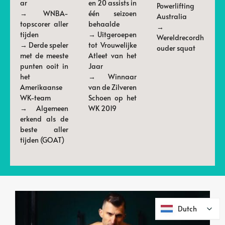
ar
en 20 assists in
Powerlifting
→ WNBA-
één seizoen
Australia
topscorer aller
behaalde
→
tijden
→ Uitgeroepen
Wereldrecordh
→ Derde speler
tot Vrouwelijke
ouder squat
met de meeste
Atleet van het
punten ooit in
Jaar
het
→ Winnaar
Amerikaanse
van de Zilveren
WK-team
Schoen op het
→ Algemeen
WK 2019
erkend als de
beste aller
tijden (GOAT)
Dutch
Dutch