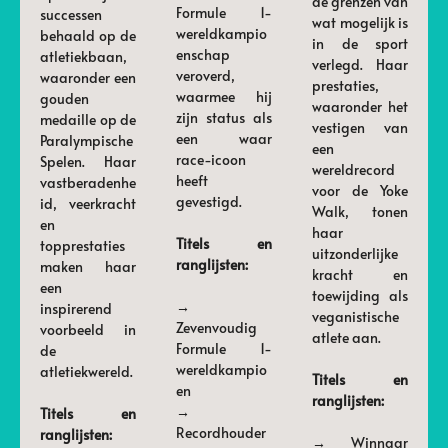
de grenzen van
Formule 1-
successen
wat mogelijk is
wereldkampio
behaald op de
in de sport
enschap
atletiekbaan,
verlegd. Haar
veroverd,
waaronder een
prestaties,
waarmee hij
gouden
waaronder het
zijn status als
medaille op de
vestigen van
een waar
Paralympische
een
race-icoon
Spelen. Haar
wereldrecord
heeft
vastberadenhe
voor de Yoke
gevestigd.
id, veerkracht
Walk, tonen
en
haar
Titels en
topprestaties
uitzonderlijke
ranglijsten:
maken haar
kracht en
een
toewijding als
→
inspirerend
veganistische
Zevenvoudig
voorbeeld in
atlete aan.
Formule 1-
de
wereldkampio
atletiekwereld.
Titels en
en
ranglijsten:
→
Titels en
Recordhouder
ranglijsten:
→ Winnaar