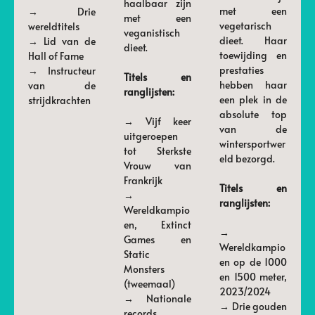
haalbaar zijn
met een
→ Drie
met een
vegetarisch
wereldtitels
veganistisch
dieet. Haar
→ Lid van de
dieet.
toewijding en
Hall of Fame
prestaties
→ Instructeur
Titels en
hebben haar
van de
ranglijsten:
een plek in de
strijdkrachten
absolute top
→ Vijf keer
van de
uitgeroepen
wintersportwer
tot Sterkste
eld bezorgd.
Vrouw van
Frankrijk
Titels en
→
ranglijsten:
Wereldkampio
en, Extinct
→
Games en
Wereldkampio
Static
en op de 1000
Monsters
en 1500 meter,
(tweemaal)
2023/2024
→ Nationale
→ Drie gouden
records