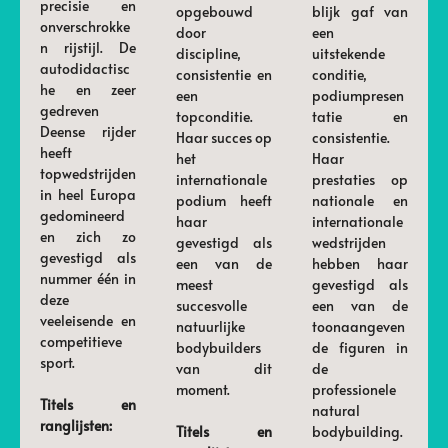
precisie en
opgebouwd
blijk gaf van
onverschrokke
door
een
n rijstijl. De
discipline,
uitstekende
autodidactisc
consistentie en
conditie,
he en zeer
een
podiumpresen
gedreven
topconditie.
tatie en
Deense rijder
Haar succes op
consistentie.
heeft
het
Haar
topwedstrijden
internationale
prestaties op
in heel Europa
podium heeft
nationale en
gedomineerd
haar
internationale
en zich zo
gevestigd als
wedstrijden
gevestigd als
een van de
hebben haar
nummer één in
meest
gevestigd als
deze
succesvolle
een van de
veeleisende en
natuurlijke
toonaangeven
competitieve
bodybuilders
de figuren in
sport.
van dit
de
moment.
professionele
Titels en
natural
ranglijsten:
Titels en
bodybuilding.