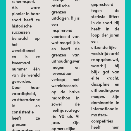
schermsport.
gepresteerd
atletische
Als ware
tegen de
grenzen
pionier in haar
sterkste lifters
uitdagen. Hij is
sport heeft ze
in de sport. Hij
een
historische
heeft in de
inspirerend
successen
loop der jaren
voorbeeld van
behaald op
een
wat mogelijk is
het
uitzonderlijke
en heeft de
wereldtoneel
wedstrijdcarriè
grenzen van
en is ze
re opgebouwd,
uithoudingsver
tweemaal
waarbij hij
mogen en
nummer één
blijk gaf van
levensduur
van de wereld
elite kracht,
verlegd, met
geworden.
discipline en
wereldrecords
Door haar
uithoudingsver
op de halve
vaardigheid,
mogen. Zijn
marathon in
vastberadenhe
dominantie in
zowel de
id en
internationale
leeftijdscatego
consistentie
masters-
rie 90 als 91
heeft ze
competities
jaar. Zijn
grenzen
heeft hem
opmerkelijke
doorbroken en