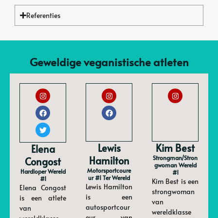
Referenties
Geweldige veganistische atleten
Lewis
Kim Best
Elena
Hamilton
Strongman/stron
Congost
Gwoman Wereld
Motorsportcoure
Hardloper Wereld
#1
Ur #1 Ter Wereld
#1
Kim Best is een
Lewis Hamilton
Elena Congost
strongwoman
is een
is een atlete
van
autosportcour
van
wereldklasse
eur van