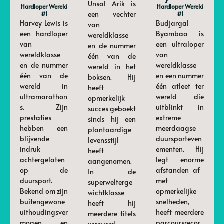
Unsal Arik is
Hardloper Wereld
Hardloper Wereld
een vechter
#1
#1
Harvey Lewis is
Budjargal
van
een hardloper
Byambaa is
wereldklasse
van
een ultraloper
en de nummer
wereldklasse
van
één van de
en de nummer
wereldklasse
wereld in het
één van de
en een nummer
boksen. Hij
wereld in
één atleet ter
heeft
ultramarathon
wereld die
opmerkelijk
s. Zijn
uitblinkt in
succes geboekt
prestaties
extreme
sinds hij een
hebben een
meerdaagse
plantaardige
blijvende
duursporteven
levensstijl
indruk
ementen. Hij
heeft
achtergelaten
legt enorme
aangenomen.
op de
afstanden af ​​
In de
duursport.
met
superwelterge
Bekend om zijn
opmerkelijke
wichtklasse
buitengewone
snelheden,
heeft hij
uithoudingsver
heeft meerdere
meerdere titels
mogen en
parcoursrecor