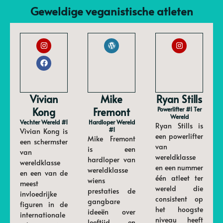
Geweldige veganistische atleten
Vivian
Mike
Ryan Stills
Kong
Fremont
Powerlifter #1 Ter
Wereld
Vechter Wereld #1
Hardloper Wereld
Ryan Stills is
#1
Vivian Kong is
een powerlifter
Mike Fremont
een schermster
van
is een
van
wereldklasse
hardloper van
wereldklasse
en een nummer
wereldklasse
en een van de
één atleet ter
wiens
meest
wereld die
prestaties de
invloedrijke
consistent op
gangbare
figuren in de
het hoogste
ideeën over
internationale
niveau heeft
leeftijd en