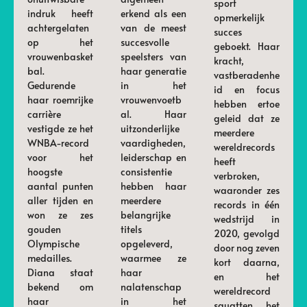
sport
indruk heeft
erkend als een
opmerkelijk
achtergelaten
van de meest
succes
op het
succesvolle
geboekt. Haar
vrouwenbasket
speelsters van
kracht,
bal.
haar generatie
vastberadenhe
Gedurende
in het
id en focus
haar roemrijke
vrouwenvoetb
hebben ertoe
carrière
al. Haar
geleid dat ze
vestigde ze het
uitzonderlijke
meerdere
WNBA-record
vaardigheden,
wereldrecords
voor het
leiderschap en
heeft
hoogste
consistentie
verbroken,
aantal punten
hebben haar
waaronder zes
aller tijden en
meerdere
records in één
won ze zes
belangrijke
wedstrijd in
gouden
titels
2020, gevolgd
Olympische
opgeleverd,
door nog zeven
medailles.
waarmee ze
kort daarna,
Diana staat
haar
en het
bekend om
nalatenschap
wereldrecord
haar
in het
squatten het