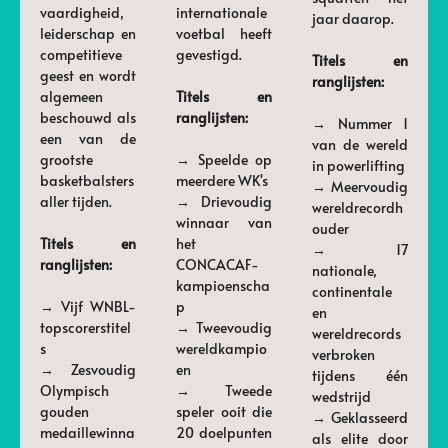
vaardigheid,
internationale
jaar daarop.
leiderschap en
voetbal heeft
competitieve
gevestigd.
Titels en
geest en wordt
ranglijsten:
algemeen
Titels en
beschouwd als
ranglijsten:
→ Nummer 1
een van de
van de wereld
grootste
→ Speelde op
in powerlifting
basketbalsters
meerdere WK's
→ Meervoudig
aller tijden.
→ Drievoudig
wereldrecordh
winnaar van
ouder
Titels en
het
→ 17
ranglijsten:
CONCACAF-
nationale,
kampioenscha
continentale
→ Vijf WNBL-
p
en
topscorerstitel
→ Tweevoudig
wereldrecords
s
wereldkampio
verbroken
→ Zesvoudig
en
tijdens één
Olympisch
→ Tweede
wedstrijd
gouden
speler ooit die
→ Geklasseerd
medaillewinna
20 doelpunten
als elite door