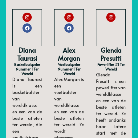
Diana
Alex
Glenda
Taurasi
Morgan
Presutti
Basketbalspeler
Voetbalspeler
Powerlifter #1 Ter
Nummer 1 Ter
Nummer 1 Ter
Wereld
Wereld
Wereld
Glenda
Diana Taurasi
Alex Morgan is
Presutti is een
is een
een
powerlifter van
basketbalster
voetbalster
wereldklasse
van
van
en een van de
wereldklasse
wereldklasse
beste atleten
en een van de
en een van de
ter wereld. Ze
beste atleten
beste atleten
heeft ondanks
ter wereld, die
ter wereld. Ze
haar latere
een
wordt
start met de
onuitwisbare
algemeen