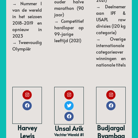
2021)
ouder halve
→ Nummer 1
→ Deelnemer
marathon (90
van de wereld
aan IPF &
jaar)
in het seizoen
USAPL raw
→ Competitief
2018-2019 en
divisies (120 kg
hardloper op
opnieuw in
categorie)
99-jarige
2023
→ Overige
leeftijd (2021)
→ Tweevoudig
internationale
Olympiër
categorieover
winningen en
nationale titels
Harvey
Budjargal
Unsal Arik
Lewis
Byambaa
Vechter Wereld #1