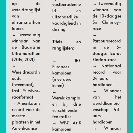
op de
→ Tweevoudig
vastberadenhe
wereldranglijst
winnaar van
id en
van
de 10-daagse
uitzonderlijke
ultramarathon
Sri Chinmoy-
vaardigheid in
lopers
race
de ring.
→ Tweevoudig
→
winnaar van
Parcoursrecord
Titels en
de Badwater
in de 6-
ranglijsten:
Ultramarathon
daagse Icarus
(2014, 2021)
Florida-race
→ IBF
→
→ Nationaal
Europees
Wereldrecordh
record voor
kampioen
ouder
24-uurs
(meerdere
(tweemaal),
hardlopen
keren)
Last Survivor-
→ Winnaar
→
raceformat
van het
Wereldkampio
→ Amerikaans
wereldkampio
en bij drie
record voor de
enschap 48-
verschillende
meeste
uurs
federaties
plaatsen in het
hardlopen
→ WBC Azië
Amerikaanse
→ Winnaar
kampioen