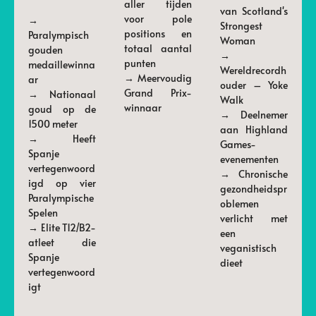
aller tijden
van Scotland's
voor pole
→
Strongest
positions en
Paralympisch
Woman
totaal aantal
gouden
→
punten
medaillewinna
Wereldrecordh
→ Meervoudig
ar
ouder – Yoke
Grand Prix-
→ Nationaal
Walk
winnaar
goud op de
→ Deelnemer
1500 meter
aan Highland
→ Heeft
Games-
Spanje
evenementen
vertegenwoord
→ Chronische
igd op vier
gezondheidspr
Paralympische
oblemen
Spelen
verlicht met
→ Elite T12/B2-
een
atleet die
veganistisch
Spanje
dieet
vertegenwoord
igt