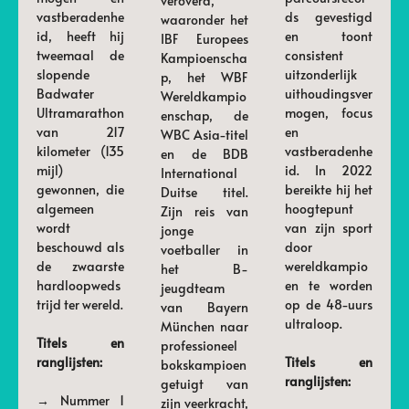
veroverd,
vastberadenhe
ds gevestigd
waaronder het
id, heeft hij
en toont
IBF Europees
tweemaal de
consistent
Kampioenscha
slopende
uitzonderlijk
p, het WBF
Badwater
uithoudingsver
Wereldkampio
Ultramarathon
mogen, focus
enschap, de
van 217
en
WBC Asia-titel
kilometer (135
vastberadenhe
en de BDB
mijl)
id. In 2022
International
gewonnen, die
bereikte hij het
Duitse titel.
algemeen
hoogtepunt
Zijn reis van
wordt
van zijn sport
jonge
beschouwd als
door
voetballer in
de zwaarste
wereldkampio
het B-
hardloopweds
en te worden
jeugdteam
trijd ter wereld.
op de 48-uurs
van Bayern
ultraloop.
München naar
Titels en
professioneel
ranglijsten:
Titels en
bokskampioen
ranglijsten:
getuigt van
→ Nummer 1
zijn veerkracht,