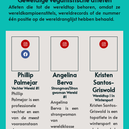
Atleten die tot de wereldtop behoren, omdat ze
wereldkampioenstitels, wereldrecords of de nummer
één positie op de wereldranglijst hebben behaald.
Phillip
Angelina
Kristen
Palmejar
Berva
Santos-
Vechter Wereld #1
Strongman/stron
Griswold
Gwoman Wereld
Phillip
Wereldtop 1 In
#1
Palmejar is een
Wintersport
Angelina
Kristen Santos-
professionele
Berva is een
Griswold is een
vechter en een
strongwoman
topatlete in de
van de meest
van
wintersport en
vooraanstaan
wereldklasse