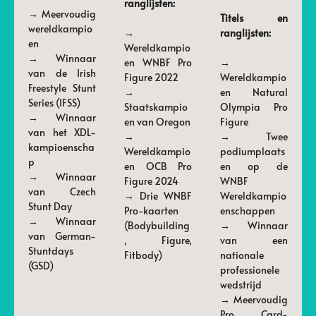
ranglijsten:
→ Meervoudig
Titels en
wereldkampio
→
ranglijsten:
en
Wereldkampio
→ Winnaar
en WNBF Pro
→
van de Irish
Figure 2022
Wereldkampio
Freestyle Stunt
→
en Natural
Series (IFSS)
Staatskampio
Olympia Pro
→ Winnaar
en van Oregon
Figure
van het XDL-
→
→ Twee
kampioenscha
Wereldkampio
podiumplaats
p
en OCB Pro
en op de
→ Winnaar
Figure 2024
WNBF
van Czech
→ Drie WNBF
Wereldkampio
Stunt Day
Pro-kaarten
enschappen
→ Winnaar
(Bodybuilding
→ Winnaar
van German-
, Figure,
van een
Stuntdays
Fitbody)
nationale
(GSD)
professionele
wedstrijd
→ Meervoudig
Pro Card-