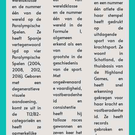
wereldklasse
en een nummer
wereldklasse
en de nummer
één atlete die
en de nummer
één van de
haar stempel
één van de
wereld op de
heeft gedrukt
wereld in de
Paralympische
op de
Formule 1,
Spelen. Ze
uitdagende
algemeen
heeft Spanje
sport van de
erkend als een
vertegenwoord
krachtsport. Ze
van de
igd op vier
woont in
grootste in de
Paralympische
Schotland, de
geschiedenis
Spelen (2004,
thuisbasis van
van de sport.
2008, 2012,
de Highland
Met
2016). Geboren
Games, en
ongeëvenaard
met een
heeft snel
e vaardigheid,
degeneratieve
erkenning
vastberadenhe
visuele
gekregen voor
id en
aandoening,
haar kracht en
consistentie
komt ze uit in
vastberadenhe
heeft hij
de T12/B2-
id. Ze heeft
talloze races
categorieën en
records
gewonnen en
heeft ze
gebroken en
zeven keer het
opmerkelijke