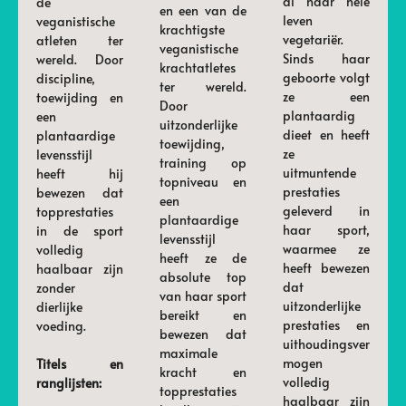
al haar hele
de
en een van de
leven
veganistische
krachtigste
vegetariër.
atleten ter
veganistische
Sinds haar
wereld. Door
krachtatletes
geboorte volgt
discipline,
ter wereld.
ze een
toewijding en
Door
plantaardig
een
uitzonderlijke
dieet en heeft
plantaardige
toewijding,
ze
levensstijl
training op
uitmuntende
heeft hij
topniveau en
prestaties
bewezen dat
een
geleverd in
topprestaties
plantaardige
haar sport,
in de sport
levensstijl
waarmee ze
volledig
heeft ze de
heeft bewezen
haalbaar zijn
absolute top
dat
zonder
van haar sport
uitzonderlijke
dierlijke
bereikt en
prestaties en
voeding.
bewezen dat
uithoudingsver
maximale
mogen
Titels en
kracht en
volledig
ranglijsten:
topprestaties
haalbaar zijn