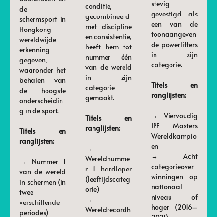
stevig
conditie,
de
gevestigd als
gecombineerd
schermsport in
een van de
met discipline
Hongkong
toonaangeven
en consistentie,
wereldwijde
de powerlifters
heeft hem tot
erkenning
in zijn
nummer één
gegeven,
categorie.
van de wereld
waaronder het
in zijn
behalen van
Titels en
categorie
de hoogste
ranglijsten:
gemaakt.
onderscheidin
g in de sport.
→ Viervoudig
Titels en
IPF Masters
ranglijsten:
Titels en
Wereldkampio
ranglijsten:
en
→
→ Acht
Wereldnumme
→ Nummer 1
categorieover
r 1 hardloper
van de wereld
winningen op
(leeftijdscateg
in schermen (in
nationaal
orie)
twee
niveau of
→
verschillende
hoger (2016–
Wereldrecordh
periodes)