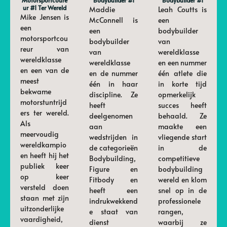
Motorsportcoure
Bodybuilder #1
Bodybuilder #1
Ur #1 Ter Wereld
Maddie
Leah Coutts is
Mike Jensen is
McConnell is
een
een
een
bodybuilder
motorsportcou
bodybuilder
van
reur van
van
wereldklasse
wereldklasse
wereldklasse
en een nummer
en een van de
en de nummer
één atlete die
meest
één in haar
in korte tijd
bekwame
discipline. Ze
opmerkelijk
motorstuntrijd
heeft
succes heeft
ers ter wereld.
deelgenomen
behaald. Ze
Als
aan
maakte een
meervoudig
wedstrijden in
vliegende start
wereldkampio
de categorieën
in de
en heeft hij het
Bodybuilding,
competitieve
publiek keer
Figure en
bodybuilding
op keer
Fitbody en
wereld en klom
versteld doen
heeft een
snel op in de
staan ​​met zijn
indrukwekkend
professionele
uitzonderlijke
e staat van
rangen,
vaardigheid,
dienst
waarbij ze