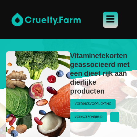
Vitaminetekorten
geassocieerd met
een dieet rijk aan
dierlijke
producten
VOEDINGSVOORLICHTING
VOLKSGEZONDHEID