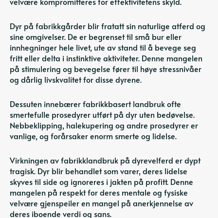
velvære kompromitteres for effektivitetens skyld.
Dyr på fabrikkgårder blir fratatt sin naturlige atferd og
sine omgivelser. De er begrenset til små bur eller
innhegninger hele livet, ute av stand til å bevege seg
fritt eller delta i instinktive aktiviteter. Denne mangelen
på stimulering og bevegelse fører til høye stressnivåer
og dårlig livskvalitet for disse dyrene.
Dessuten innebærer fabrikkbasert landbruk ofte
smertefulle prosedyrer utført på dyr uten bedøvelse.
Nebbeklipping, halekupering og andre prosedyrer er
vanlige, og forårsaker enorm smerte og lidelse.
Virkningen av fabrikklandbruk på dyrevelferd er dypt
tragisk. Dyr blir behandlet som varer, deres lidelse
skyves til side og ignoreres i jakten på profitt. Denne
mangelen på respekt for deres mentale og fysiske
velvære gjenspeiler en mangel på anerkjennelse av
deres iboende verdi og sans.