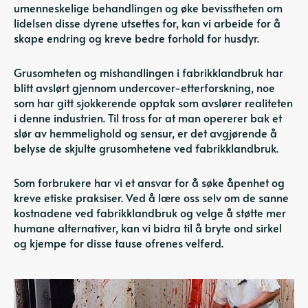
umenneskelige behandlingen og øke bevisstheten om
lidelsen disse dyrene utsettes for, kan vi arbeide for å
skape endring og kreve bedre forhold for husdyr.
Grusomheten og mishandlingen i fabrikklandbruk har
blitt avslørt gjennom undercover-etterforskning, noe
som har gitt sjokkerende opptak som avslører realiteten
i denne industrien. Til tross for at man opererer bak et
slør av hemmelighold og sensur, er det avgjørende å
belyse de skjulte grusomhetene ved fabrikklandbruk.
Som forbrukere har vi et ansvar for å søke åpenhet og
kreve etiske praksiser. Ved å lære oss selv om de sanne
kostnadene ved fabrikklandbruk og velge å støtte mer
humane alternativer, kan vi bidra til å bryte ond sirkel
og kjempe for disse tause ofrenes velferd.