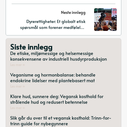
utslipp og bevare ressurser
Neste innlegg
Dyrerettigheter: Et globalt etisk
spørsmål som forener medfølelse,
bærekraft og kulturelle perspektiver
Siste innlegg
De etiske, miljømessige og helsemessige
konsekvensene av industriell husdyrproduksjon
Les mer »
Veganisme og hormonbalanse: behandle
endokrine lidelser med plantebasert mat
Les mer »
Klare hud, sunnere deg: Vegansk kosthold for
strålende hud og redusert betennelse
Les mer »
Slik går du over til et vegansk kosthold: Trinn-for-
trinn guide for nybegynnere