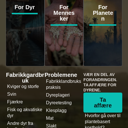
For Dyr
For
For
Mennes
Planete
ker
n
Fabrikkgardbr
Problemene
VÆR EN DEL AV
uk
FORANDRINGEN.
Fabrikklandbruks
TA AFFÆRE FOR
Kviger og storfe
praksis
DYRENE.
Svin
Dyreplageri
Ta
Fjærkre
Dyreetesting
affære
Fisk og akvatiske
Klesplagg
dyr
Hvorfor gå over til
Mat
plantebasert
Andre dyr fra
Slakt
kosthold?