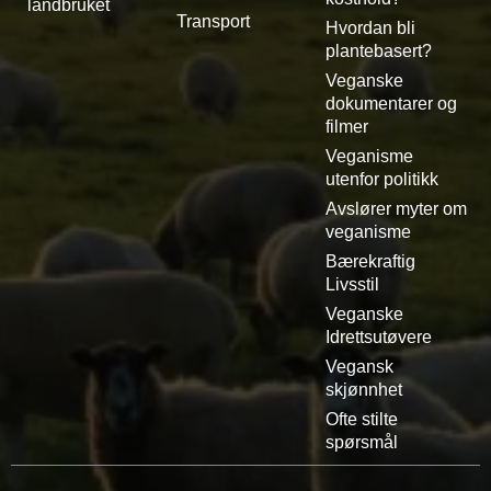
landbruket
Transport
Hvordan bli
plantebasert?
Veganske
dokumentarer og
filmer
Veganisme
utenfor politikk
Avslører myter om
veganisme
Bærekraftig
Livsstil
Veganske
Idrettsutøvere
Vegansk
skjønnhet
Ofte stilte
spørsmål