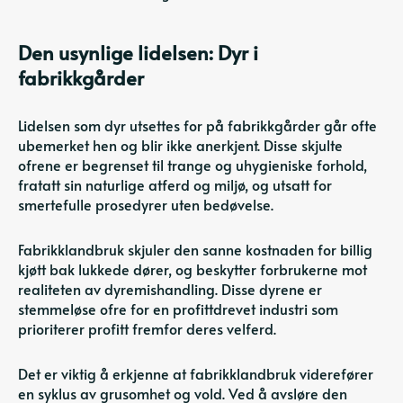
Den usynlige lidelsen: Dyr i
fabrikkgårder
Lidelsen som dyr utsettes for på fabrikkgårder går ofte
ubemerket hen og blir ikke anerkjent. Disse skjulte
ofrene er begrenset til trange og uhygieniske forhold,
fratatt sin naturlige atferd og miljø, og utsatt for
smertefulle prosedyrer uten bedøvelse.
Fabrikklandbruk skjuler den sanne kostnaden for billig
kjøtt bak lukkede dører, og beskytter forbrukerne mot
realiteten av dyremishandling. Disse dyrene er
stemmeløse ofre for en profittdrevet industri som
prioriterer profitt fremfor deres velferd.
Det er viktig å erkjenne at fabrikklandbruk viderefører
en syklus av grusomhet og vold. Ved å avsløre den