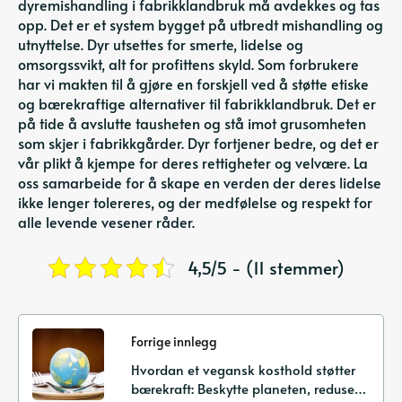
dyremishandling i fabrikklandbruk må avdekkes og tas
opp. Det er et system bygget på utbredt mishandling og
utnyttelse. Dyr utsettes for smerte, lidelse og
omsorgssvikt, alt for profittens skyld. Som forbrukere
har vi makten til å gjøre en forskjell ved å støtte etiske
og bærekraftige alternativer til fabrikklandbruk. Det er
på tide å avslutte tausheten og stå imot grusomheten
som skjer i fabrikkgårder. Dyr fortjener bedre, og det er
vår plikt å kjempe for deres rettigheter og velvære. La
oss samarbeide for å skape en verden der deres lidelse
ikke lenger tolereres, og der medfølelse og respekt for
alle levende vesener råder.
4,5/5 - (11 stemmer)
Forrige innlegg
Hvordan et vegansk kosthold støtter
bærekraft: Beskytte planeten, redusere