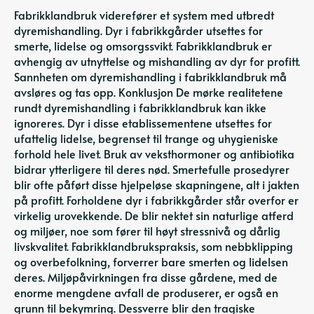
Fabrikklandbruk viderefører et system med utbredt
dyremishandling. Dyr i fabrikkgårder utsettes for
smerte, lidelse og omsorgssvikt. Fabrikklandbruk er
avhengig av utnyttelse og mishandling av dyr for profitt.
Sannheten om dyremishandling i fabrikklandbruk må
avsløres og tas opp. Konklusjon De mørke realitetene
rundt dyremishandling i fabrikklandbruk kan ikke
ignoreres. Dyr i disse etablissementene utsettes for
ufattelig lidelse, begrenset til trange og uhygieniske
forhold hele livet. Bruk av veksthormoner og antibiotika
bidrar ytterligere til deres nød. Smertefulle prosedyrer
blir ofte påført disse hjelpeløse skapningene, alt i jakten
på profitt. Forholdene dyr i fabrikkgårder står overfor er
virkelig urovekkende. De blir nektet sin naturlige atferd
og miljøer, noe som fører til høyt stressnivå og dårlig
livskvalitet. Fabrikklandbrukspraksis, som nebbklipping
og overbefolkning, forverrer bare smerten og lidelsen
deres. Miljøpåvirkningen fra disse gårdene, med de
enorme mengdene avfall de produserer, er også en
grunn til bekymring. Dessverre blir den tragiske