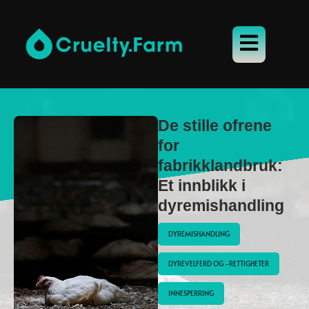
De stille ofrene
for
fabrikklandbruk:
Et innblikk i
dyremishandling
DYREMISHANDLING
DYREVELFERD OG -RETTIGHETER
INNESPERRING