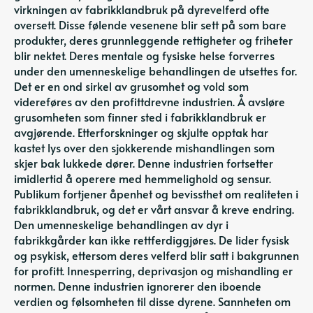
virkningen av fabrikklandbruk på dyrevelferd ofte
oversett. Disse følende vesenene blir sett på som bare
produkter, deres grunnleggende rettigheter og friheter
blir nektet. Deres mentale og fysiske helse forverres
under den umenneskelige behandlingen de utsettes for.
Det er en ond sirkel av grusomhet og vold som
videreføres av den profittdrevne industrien. Å avsløre
grusomheten som finner sted i fabrikklandbruk er
avgjørende. Etterforskninger og skjulte opptak har
kastet lys over den sjokkerende mishandlingen som
skjer bak lukkede dører. Denne industrien fortsetter
imidlertid å operere med hemmelighold og sensur.
Publikum fortjener åpenhet og bevissthet om realiteten i
fabrikklandbruk, og det er vårt ansvar å kreve endring.
Den umenneskelige behandlingen av dyr i
fabrikkgårder kan ikke rettferdiggjøres. De lider fysisk
og psykisk, ettersom deres velferd blir satt i bakgrunnen
for profitt. Innesperring, deprivasjon og mishandling er
normen. Denne industrien ignorerer den iboende
verdien og følsomheten til disse dyrene. Sannheten om