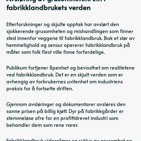
fabrikklandbrukets verden
Etterforskninger og skjulte opptak har avslørt den
sjokkerende grusomheten og mishandlingen som finner
sted innenfor veggene til fabrikklandbruk. Bak et slør av
hemmelighold og sensur opererer fabrikklandbruk på
måter som folk flest ville finne forferdelige.
Publikum fortjener åpenhet og bevissthet om realitetene
ved fabrikklandbruk. Det er en skjult verden som er
avhengig av forbrukernes uvitenhet om industriens
praksis for å fortsette driften.
Gjennom avsløringer og dokumentarer avsløres den
sanne prisen på billig kjøtt. Dyr på fabrikkgårder er
stemmeløse ofre for en profittdrevet industri som
behandler dem som rene varer.
Fabrikklandbruk viderefører en syklus av grusomhet og