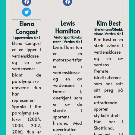
Lewis
Kim Best
Elena
Hamilton
Sterkmann/sterkk
Congost
Vinne-Verden Nr. 1
Motorsportkonku
Løperverden Nr. 1
Kim Best er en
Rrent I Verden Nr. 1
Elena Congost
sterk kvinne i
Lewis Hamilton
er en løper i
verdensklasse
er en
verdensklasse
og en av
motorsportsfør
og en av
verdens
er i
verdensener
fremste
verdensklasse
blant de
idrettsutøvere
og en av
paralympiske
som har satt
verdensener i
utøverne. Hun
sitt preg på
Formel 1,
har
den
anerkjent som
representert
utfordrende
en av de
Spania i fire
sporten
største i
paralympiske
styrkefriidrett.
sportens
leker (2004,
Hun bor i
historie. Med
2008, 2012,
Skottland,
uovertruffen
2016). Hun er
hjemmet til