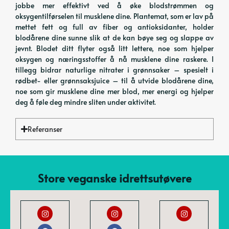
jobbe mer effektivt ved å øke blodstrømmen og
oksygentilførselen til musklene dine. Plantemat, som er lav på
mettet fett og full av fiber og antioksidanter, holder
blodårene dine sunne slik at de kan bøye seg og slappe av
jevnt. Blodet ditt flyter også litt lettere, noe som hjelper
oksygen og næringsstoffer å nå musklene dine raskere. I
tillegg bidrar naturlige nitrater i grønnsaker – spesielt i
rødbet- eller grønnsaksjuice – til å utvide blodårene dine,
noe som gir musklene dine mer blod, mer energi og hjelper
deg å føle deg mindre sliten under aktivitet.
Referanser
Store veganske idrettsutøvere