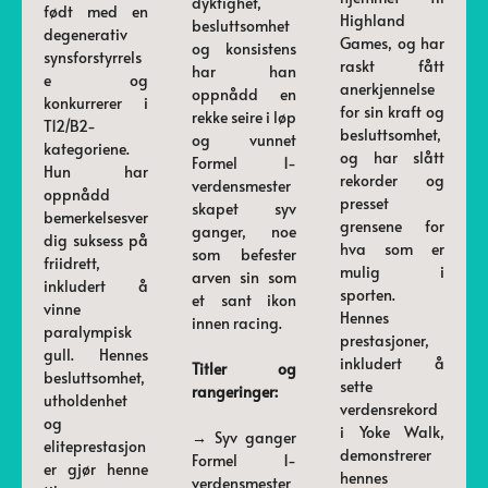
dyktighet,
født med en
Highland
besluttsomhet
degenerativ
Games, og har
og konsistens
synsforstyrrels
raskt fått
har han
e og
anerkjennelse
oppnådd en
konkurrerer i
for sin kraft og
rekke seire i løp
T12/B2-
besluttsomhet,
og vunnet
kategoriene.
og har slått
Formel 1-
Hun har
rekorder og
verdensmester
oppnådd
presset
skapet syv
bemerkelsesver
grensene for
ganger, noe
dig suksess på
hva som er
som befester
friidrett,
mulig i
arven sin som
inkludert å
sporten.
et sant ikon
vinne
Hennes
innen racing.
paralympisk
prestasjoner,
gull. Hennes
inkludert å
Titler og
besluttsomhet,
sette
rangeringer:
utholdenhet
verdensrekord
og
i Yoke Walk,
→ Syv ganger
eliteprestasjon
demonstrerer
Formel 1-
er gjør henne
hennes
verdensmester