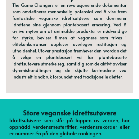
The Game Changers er en revolusjonerende dokumentar
som omdefinerer menneskelig potensial ved å vise frem
fantastiske veganske idrettsutøvere som dominerer
idrettene sine gjennom plantebasert ernæring. Ved å
avlive myten om at animalske produkter er nødvendige
for styrke, beviser filmen at veganere som trives i
elitekonkurranser opplever overlegen restitusjon og
utholdenhet. Utover prestasjon fremhever den hvordan det
å velge en plantebasert vei lar plantebaserte
idrettsutøvere utmerke seg, samtidig som de aktivt avviser
dyremishandlingen og de skjulte kostnadene ved
industrielt landbruk forbundet med tradisjonelle dietter.
Store veganske idrettsutøvere
Idrettsutøvere som står på toppen av verden, har
oppnådd verdensmestertitler, verdensrekorder eller
er nummer én på den globale rankingen.