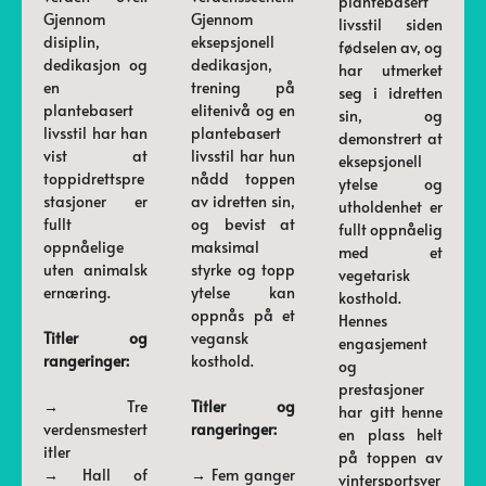
plantebasert
Gjennom
Gjennom
livsstil siden
disiplin,
eksepsjonell
fødselen av, og
dedikasjon og
dedikasjon,
har utmerket
en
trening på
seg i idretten
plantebasert
elitenivå og en
sin, og
livsstil har han
plantebasert
demonstrert at
vist at
livsstil har hun
eksepsjonell
toppidrettspre
nådd toppen
ytelse og
stasjoner er
av idretten sin,
utholdenhet er
fullt
og bevist at
fullt oppnåelig
oppnåelige
maksimal
med et
uten animalsk
styrke og topp
vegetarisk
ernæring.
ytelse kan
kosthold.
oppnås på et
Hennes
Titler og
vegansk
engasjement
rangeringer:
kosthold.
og
prestasjoner
→ Tre
Titler og
har gitt henne
verdensmestert
rangeringer:
en plass helt
itler
på toppen av
→ Hall of
→ Fem ganger
vintersportsver