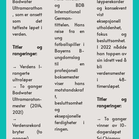
Badwater
løyperekorder
og BDB
Ultramarathon
og konsekvent
International
, som er ansett
vist
German-
som det
eksepsjonell
tittelen. Hans
tøffeste løpet i
utholdenhet,
reise fra en
verden.
fokus og
ung
besluttsomhet.
fotballspiller i
Titler og
I 2022 nådde
Bayerns B-
rangeringer:
han toppen av
ungdomslag
sin idrett ved å
til en
→ Verdens 1-
bli
profesjonell
rangerte
verdensmester
boksemester
ultraløper
i 48-
viser hans
→ To ganger
timersløpet.
motstandskraf
Badwater
t,
Ultramaraton-
Titler og
besluttsomhet
mester (2014,
rangeringer:
og
2021)
eksepsjonelle
→
→ To ganger
ferdigheter i
Verdensrekord
vinner av 10-
ringen.
bryter (to
dagersløpet
ganger),
Sri Chinmoy