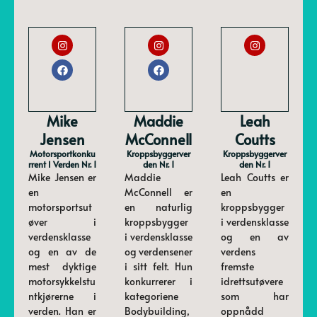
Mike
Maddie
Leah
Jensen
McConnell
Coutts
Motorsportkonku
Kroppsbyggerver
Kroppsbyggerver
Rrent I Verden Nr. 1
Den Nr. 1
Den Nr. 1
Mike Jensen er
Maddie
Leah Coutts er
en
McConnell er
en
motorsportsut
en naturlig
kroppsbygger
øver i
kroppsbygger
i verdensklasse
verdensklasse
i verdensklasse
og en av
og en av de
og verdensener
verdens
mest dyktige
i sitt felt. Hun
fremste
motorsykkelstu
konkurrerer i
idrettsutøvere
ntkjørerne i
kategoriene
som har
verden. Han er
Bodybuilding,
oppnådd