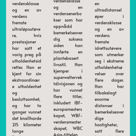
verdensklasse
verdensklasse
en
og en
og en av
ultradistansel
verdensenerbo
verdens
øper i
kser som har
fremste
verdensklasse
oppnådd
ultraløpsutøve
og en av
bemerkelsesver
re, hvis
verdens
dig suksess
prestasjoner
fremste
siden han
har satt et
idrettsutøvere
innførte en
varig preg på
som utmerker
plantebasert
utholdenhetsid
seg i ekstreme
livsstil. Han
retter. Han er
utholdenhetsø
kjemper i
kjent for sin
velser over
superweltervek
ekstraordinær
flere dager.
tdivisjonen og
e utholdenhet
Han har
har vunnet
og
tilbakelagt
flere titler,
besluttsomhet,
enorme
inkludert IBF-
og har to
distanser i
europamesters
ganger vunnet
bemerkelsesver
kapet, WBF-
det knallharde
dige
verdensmester
215 kilometer
hastigheter,
skapet, WBC
lange
satt flere
Asia-tittelen