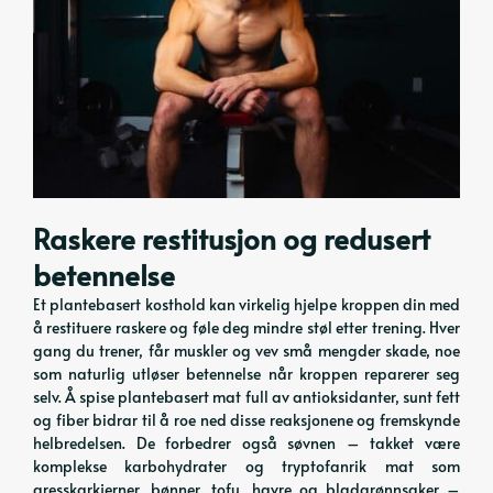
Raskere restitusjon og redusert
betennelse
Et plantebasert kosthold kan virkelig hjelpe kroppen din med
å restituere raskere og føle deg mindre støl etter trening. Hver
gang du trener, får muskler og vev små mengder skade, noe
som naturlig utløser betennelse når kroppen reparerer seg
selv. Å spise plantebasert mat full av antioksidanter, sunt fett
og fiber bidrar til å roe ned disse reaksjonene og fremskynde
helbredelsen. De forbedrer også søvnen – takket være
komplekse karbohydrater og tryptofanrik mat som
gresskarkjerner, bønner, tofu, havre og bladgrønnsaker –