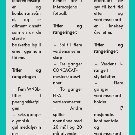
lederegenskap
hennes arv i
etterfulgt av
er og
internasjonal
syv til kort tid
konkurranseån
fotball.
etter, og
d, og er
verdensrekord
allment ansett
Titler og
en i knebøy
som en av de
rangeringer:
året etter.
største
basketballspill
→ Spilt i flere
Titler og
erne gjennom
verdensmester
rangeringer:
tidene.
skap
→ Tre ganger
→ Verdens 1-
Titler og
CONCACAF-
rangert
rangeringer:
mesterskapsvi
styrkeløfter
nner
→ Flere
→ Fem WNBL-
→ To ganger
ganger
titler i
FIFA-
verdensrekord
poengrekkeføl
verdensmester
holder
gen
→ Andre
→ 17
→ Seks ganger
spiller
nasjonale,
olympisk
noensinne med
kontinentale
gullmedaljevin
20 mål og 20
og
ner
målgivende
verdensrekord