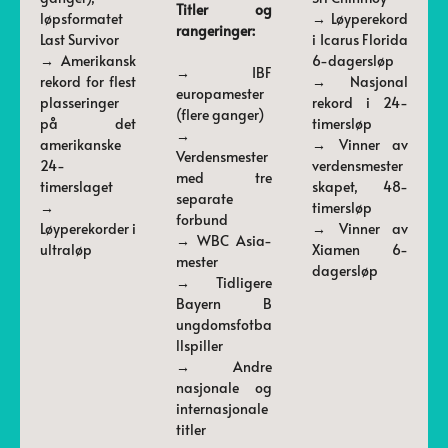
Titler og
løpsformatet
→ Løyperekord
rangeringer:
Last Survivor
i Icarus Florida
→ Amerikansk
6-dagersløp
→ IBF
rekord for flest
→ Nasjonal
europamester
plasseringer
rekord i 24-
(flere ganger)
på det
timersløp
→
amerikanske
→ Vinner av
Verdensmester
24-
verdensmester
med tre
timerslaget
skapet, 48-
separate
→
timersløp
forbund
Løyperekorder i
→ Vinner av
→ WBC Asia-
ultraløp
Xiamen 6-
mester
dagersløp
→ Tidligere
Bayern B
ungdomsfotba
llspiller
→ Andre
nasjonale og
internasjonale
titler