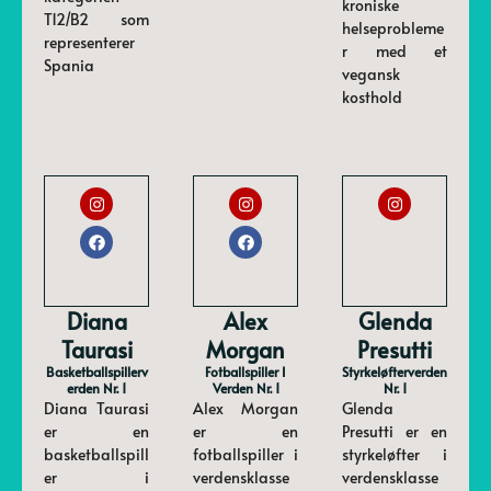
kroniske
T12/B2 som
helseprobleme
representerer
r med et
Spania
vegansk
kosthold
Diana
Alex
Glenda
Taurasi
Morgan
Presutti
Basketballspillerv
Fotballspiller I
Styrkeløfterverden
Erden Nr. 1
Verden Nr. 1
Nr. 1
Diana Taurasi
Alex Morgan
Glenda
er en
er en
Presutti er en
basketballspill
fotballspiller i
styrkeløfter i
er i
verdensklasse
verdensklasse