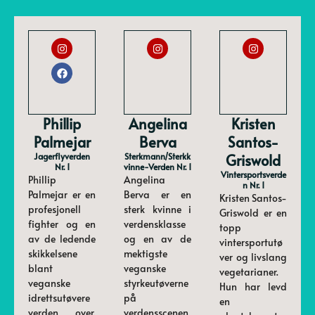
Phillip
Angelina
Kristen
Palmejar
Berva
Santos-
Jagerflyverden
Sterkmann/sterkk
Griswold
Nr. 1
Vinne-Verden Nr. 1
Vintersportsverde
Phillip
Angelina
N Nr. 1
Palmejar er en
Berva er en
Kristen Santos-
profesjonell
sterk kvinne i
Griswold er en
fighter og en
verdensklasse
topp
av de ledende
og en av de
vintersportutø
skikkelsene
mektigste
ver og livslang
blant
veganske
vegetarianer.
veganske
styrkeutøverne
Hun har levd
idrettsutøvere
på
en
verden over.
verdensscenen.