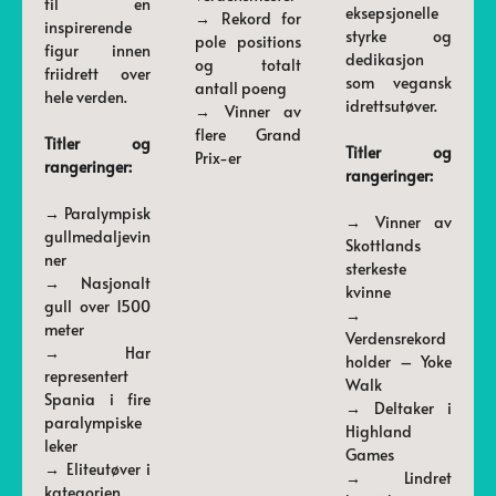
til en
eksepsjonelle
→ Rekord for
inspirerende
styrke og
pole positions
figur innen
dedikasjon
og totalt
friidrett over
som vegansk
antall poeng
hele verden.
idrettsutøver.
→ Vinner av
flere Grand
Titler og
Titler og
Prix-er
rangeringer:
rangeringer:
→ Paralympisk
→ Vinner av
gullmedaljevin
Skottlands
ner
sterkeste
→ Nasjonalt
kvinne
gull over 1500
→
meter
Verdensrekord
→ Har
holder – Yoke
representert
Walk
Spania i fire
→ Deltaker i
paralympiske
Highland
leker
Games
→ Eliteutøver i
→ Lindret
kategorien