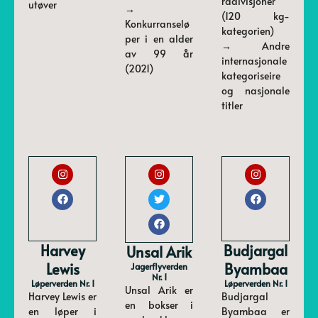
rådivisjoner
utøver
→
(120 kg-
Konkurranselø
kategorien)
per i en alder
→ Andre
av 99 år
internasjonale
(2021)
kategoriseire
og nasjonale
titler
Harvey
Budjargal
Unsal Arik
Lewis
Byambaa
Jagerflyverden
Nr. 1
Løperverden Nr. 1
Løperverden Nr. 1
Unsal Arik er
Harvey Lewis er
Budjargal
en bokser i
en løper i
Byambaa er