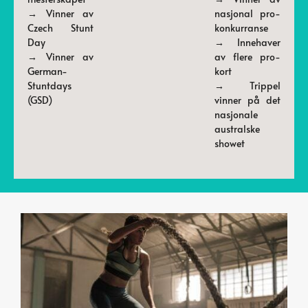
→ Vinner av
nasjonal pro-
Czech Stunt
konkurranse
Day
→ Innehaver
→ Vinner av
av flere pro-
German-
kort
Stuntdays
→ Trippel
(GSD)
vinner på det
nasjonale
australske
showet