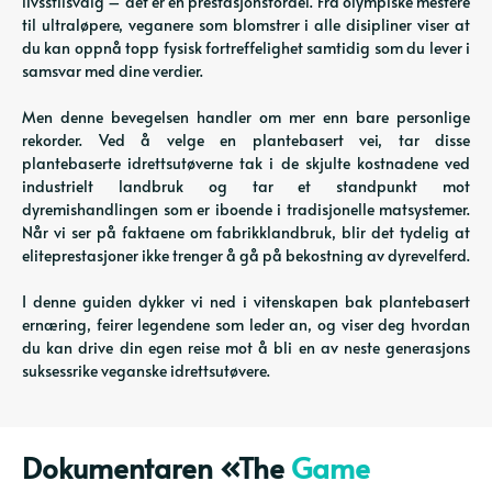
livsstilsvalg – det er en prestasjonsfordel. Fra olympiske mestere
til ultraløpere, veganere som blomstrer i alle disipliner viser at
du kan oppnå topp fysisk fortreffelighet samtidig som du lever i
samsvar med dine verdier.
Men denne bevegelsen handler om mer enn bare personlige
rekorder. Ved å velge en plantebasert vei, tar disse
plantebaserte idrettsutøverne tak i de skjulte kostnadene ved
industrielt landbruk og tar et standpunkt mot
dyremishandlingen som er iboende i tradisjonelle matsystemer.
Når vi ser på faktaene om fabrikklandbruk, blir det tydelig at
eliteprestasjoner ikke trenger å gå på bekostning av dyrevelferd.
I denne guiden dykker vi ned i vitenskapen bak plantebasert
ernæring, feirer legendene som leder an, og viser deg hvordan
du kan drive din egen reise mot å bli en av neste generasjons
suksessrike veganske idrettsutøvere.
Dokumentaren «The
Game