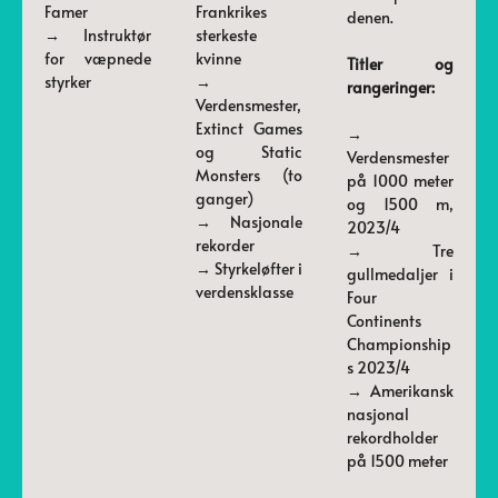
Famer
Frankrikes
denen.
→ Instruktør
sterkeste
for væpnede
kvinne
Titler og
styrker
→
rangeringer:
Verdensmester,
Extinct Games
→
og Static
Verdensmester
Monsters (to
på 1000 meter
ganger)
og 1500 m,
→ Nasjonale
2023/4
rekorder
→ Tre
→ Styrkeløfter i
gullmedaljer i
verdensklasse
Four
Continents
Championship
s 2023/4
→ Amerikansk
nasjonal
rekordholder
på 1500 meter