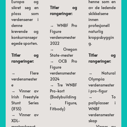
Europa og
henne som en
sikret seg en
Titler og
av de ledende
plass som
rangeringer:
skikkelsene
verdensener i
innen
denne
→ WNBF Pro
profesjonell
krevende og
Figure
naturlig
konkurransepr
verdensmester
kroppsbyggin
egede sporten.
2022
g.
→ Oregon
Titler og
State-mester
Titler og
rangeringer:
→ OCB Pro
rangeringer:
Figure
→ Flere
verdensmester
→ Natural
verdensmester
2024
Olympia
e
→ Tre WNBF
verdensmester
→ Vinner av
Pro-kort
i pro-figur
Irish Freestyle
(Bodybuilding
→ To
Stunt Series
, Figure,
pallplasser i
(IFSS)
Fitbody)
WNBF
→ Vinner av
verdensmester
XDL-
skap
mesterskapet
→ Vinner av