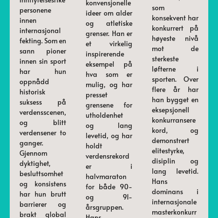
konvensjonelle
som
personene
ideer om alder
konsekvent har
innen
og atletiske
konkurrert på
internasjonal
grenser. Han er
høyeste nivå
fekting. Som en
et virkelig
mot de
sann pioner
inspirerende
sterkeste
innen sin sport
eksempel på
løfterne i
har hun
hva som er
sporten. Over
oppnådd
mulig, og har
flere år har
historisk
presset
han bygget en
suksess på
grensene for
eksepsjonell
verdensscenen,
utholdenhet
konkurransere
og blitt
og lang
kord, og
verdensener to
levetid, og har
demonstrert
ganger.
holdt
elitestyrke,
Gjennom
verdensrekord
disiplin og
dyktighet,
er i
lang levetid.
besluttsomhet
halvmaraton
Hans
og konsistens
for både 90-
dominans i
har hun brutt
og 91-
internasjonale
barrierer og
årsgruppen.
masterkonkurr
brakt global
Hans