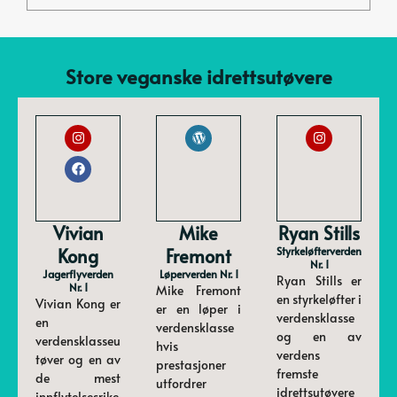
Store veganske idrettsutøvere
Vivian
Mike
Ryan Stills
Kong
Fremont
Styrkeløfterverden
Nr. 1
Jagerflyverden
Løperverden Nr. 1
Ryan Stills er
Nr. 1
Mike Fremont
en styrkeløfter i
Vivian Kong er
er en løper i
verdensklasse
en
verdensklasse
og en av
verdensklasseu
hvis
verdens
tøver og en av
prestasjoner
fremste
de mest
utfordrer
idrettsutøvere
innflytelsesrike