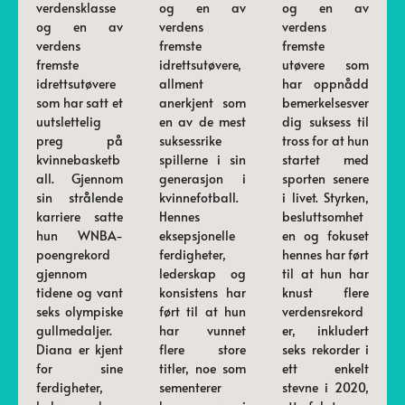
verdensklasse
og en av
og en av
og en av
verdens
verdens
verdens
fremste
fremste
fremste
idrettsutøvere,
utøvere som
idrettsutøvere
allment
har oppnådd
som har satt et
anerkjent som
bemerkelsesver
uutslettelig
en av de mest
dig suksess til
preg på
suksessrike
tross for at hun
kvinnebasketb
spillerne i sin
startet med
all. Gjennom
generasjon i
sporten senere
sin strålende
kvinnefotball.
i livet. Styrken,
karriere satte
Hennes
besluttsomhet
hun WNBA-
eksepsjonelle
en og fokuset
poengrekord
ferdigheter,
hennes har ført
gjennom
lederskap og
til at hun har
tidene og vant
konsistens har
knust flere
seks olympiske
ført til at hun
verdensrekord
gullmedaljer.
har vunnet
er, inkludert
Diana er kjent
flere store
seks rekorder i
for sine
titler, noe som
ett enkelt
ferdigheter,
sementerer
stevne i 2020,