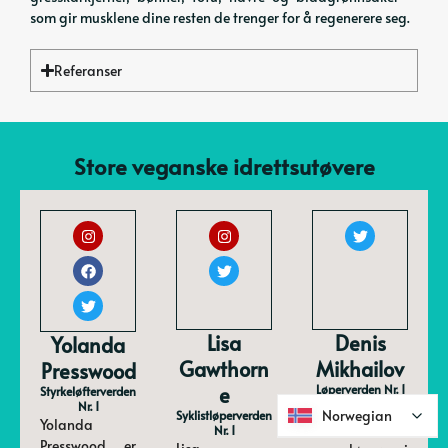
som gir musklene dine resten de trenger for å regenerere seg.
Referanser
Store veganske idrettsutøvere
Lisa
Denis
Yolanda
Gawthorn
Mikhailov
Presswood
E
Løperverden Nr. 1
Styrkeløfterverden
Nr. 1
Denis
Norwegian
Norwegian
Syklistløperverden
Yolanda
Mikhaylov er
Nr. 1
Presswood er