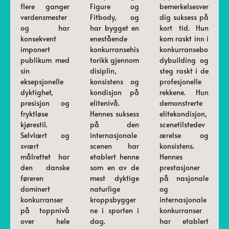
flere ganger
Figure og
bemerkelsesver
verdensmester
Fitbody, og
dig suksess på
og har
har bygget en
kort tid. Hun
konsekvent
enestående
kom raskt inn i
imponert
konkurransehis
konkurransebo
publikum med
torikk gjennom
dybuilding og
sin
disiplin,
steg raskt i de
eksepsjonelle
konsistens og
profesjonelle
dyktighet,
kondisjon på
rekkene. Hun
presisjon og
elitenivå.
demonstrerte
fryktløse
Hennes suksess
elitekondisjon,
kjørestil.
på den
scenetilstedev
Selvlært og
internasjonale
ærelse og
svært
scenen har
konsistens.
målrettet har
etablert henne
Hennes
den danske
som en av de
prestasjoner
føreren
mest dyktige
på nasjonale
dominert
naturlige
og
konkurranser
kroppsbygger
internasjonale
på toppnivå
ne i sporten i
konkurranser
over hele
dag.
har etablert