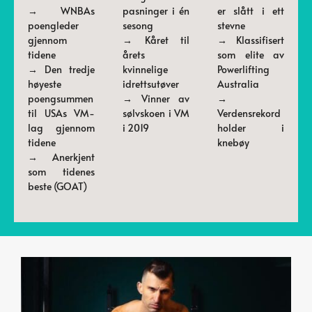
→ WNBAs
pasninger i én
er slått i ett
poengleder
sesong
stevne
gjennom
→ Kåret til
→ Klassifisert
tidene
årets
som elite av
→ Den tredje
kvinnelige
Powerlifting
høyeste
idrettsutøver
Australia
poengsummen
→ Vinner av
→
til USAs VM-
sølvskoen i VM
Verdensrekord
lag gjennom
i 2019
holder i
tidene
knebøy
→ Anerkjent
som tidenes
beste (GOAT)