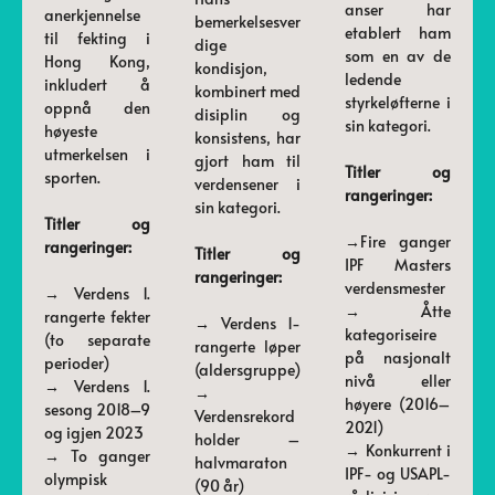
anser har
anerkjennelse
bemerkelsesver
etablert ham
til fekting i
dige
som en av de
Hong Kong,
kondisjon,
ledende
inkludert å
kombinert med
styrkeløfterne i
oppnå den
disiplin og
sin kategori.
høyeste
konsistens, har
utmerkelsen i
gjort ham til
Titler og
sporten.
verdensener i
rangeringer:
sin kategori.
Titler og
→Fire ganger
rangeringer:
Titler og
IPF Masters
rangeringer:
verdensmester
→ Verdens 1.
→ Åtte
rangerte fekter
→ Verdens 1-
kategoriseire
(to separate
rangerte løper
på nasjonalt
perioder)
(aldersgruppe)
nivå eller
→ Verdens 1.
→
høyere (2016–
sesong 2018–9
Verdensrekord
2021)
og igjen 2023
holder –
→ Konkurrent i
→ To ganger
halvmaraton
IPF- og USAPL-
olympisk
(90 år)