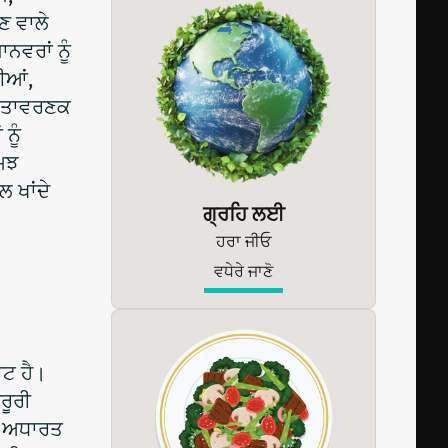
ਣ ਵਾਲੇ
ਾਨਵਰਾਂ ਨੂੰ
ਤੀਆਂ,
 ਵਾਤਾਵਰਣਕ
ਨੂੰ
ਸਮਝ
ਲ ਖਾਂਦੇ
ਗ੍ਰਹਿ ਲਈ
ਹਰਾ ਜੀਓ
ਵਧੇਰੇ ਜਾਣੋ
ਾਟ ਹੈ।
ਰੂਰੀ
ਦੇ-ਅਧਾਰਤ