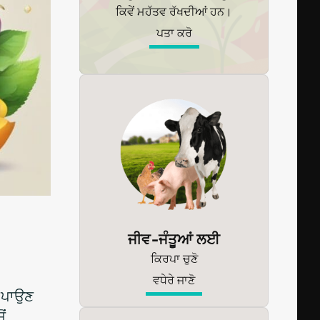
ਕਿਵੇਂ ਮਹੱਤਵ ਰੱਖਦੀਆਂ ਹਨ।
ਪਤਾ ਕਰੋ
ਜੀਵ-ਜੰਤੂਆਂ ਲਈ
ਕਿਰਪਾ ਚੁਣੋ
ਵਧੇਰੇ ਜਾਣੋ
ਨ ਪਾਉਣ
ਂ,