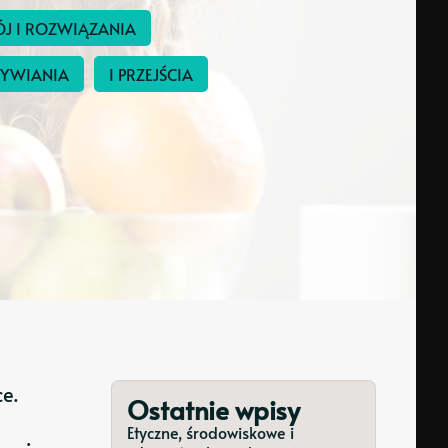
 I ROZWIĄZANIA
YWIANIA
I PRZEJŚCIA
e.
Ostatnie wpisy
Etyczne, środowiskowe i