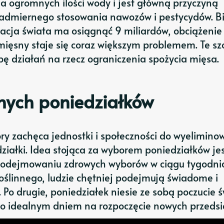
 ogromnych ilości wody i jest główną przyczyną
admiernego stosowania nawozów i pestycydów. B
acja świata ma osiągnąć 9 miliardów, obciążenie
ięsny staje się coraz większym problemem. Te sz
ebę działań na rzecz ograniczenia spożycia mięsa.
nych poniedziałków
óry zachęca jednostki i społeczności do wyelimino
działki. Idea stojąca za wyborem poniedziałków je
 podejmowaniu zdrowych wyborów w ciągu tygodni
roślinnego, ludzie chętniej podejmują świadome i
o drugie, poniedziałek niesie ze sobą poczucie ś
 go idealnym dniem na rozpoczęcie nowych przedsi