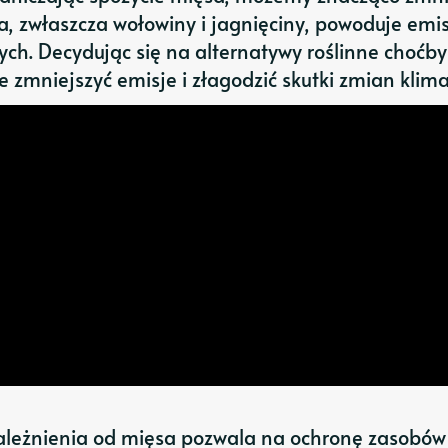
a, zwłaszcza wołowiny i jagnięciny, powoduje emi
ych. Decydując się na alternatywy roślinne choćb
zmniejszyć emisje i złagodzić skutki zmian klima
ależnienia od mięsa pozwala na ochronę zasobów