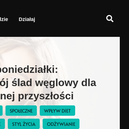
zie
Działaj
oniedziałki:
ój ślad węglowy dla
ej przyszłości
SPOŁECZNE
WPŁYW DIET
E
STYL ŻYCIA
ODŻYWIANIE