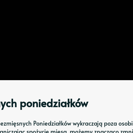
nych poniedziałków
Bezmięsnych Poniedziałków wykraczają poza osobi
raniczając spożycie mięsa, możemy znacząco zmni