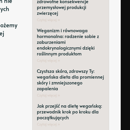
n nie
zdrowotne konsekwencje
przemysłowej produkcji
nych
zwierzęcej
Czytaj więcej »
 możemy
Weganizm i równowaga
ej
hormonalna: radzenie sobie z
zaburzeniami
endokrynologicznymi dzięki
roślinnym produktom
Czytaj więcej »
Czystsza skóra, zdrowszy Ty:
wegańska dieta dla promiennej
skóry i zmniejszonego
zapalenia
Czytaj więcej »
Jak przejść na dietę wegańską:
przewodnik krok po kroku dla
początkujących
Czytaj więcej »