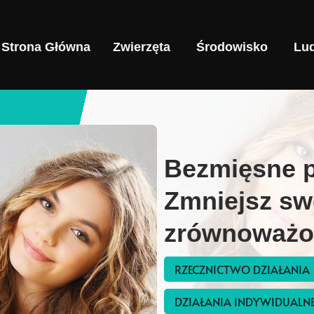
Strona Główna
Zwierzęta
Środowisko
Lud
Bezmięsne p
Zmniejsz sw
zrównoważon
RZECZNICTWO DZIAŁANIA
DZIAŁANIA INDYWIDUALN