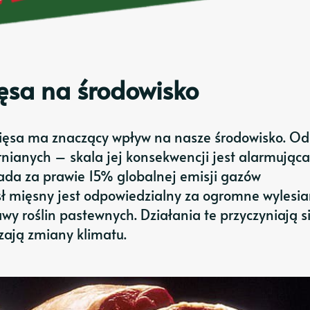
ęsa na środowisko
mięsa ma znaczący wpływ na nasze środowisko. Od
nianych – skala jej konsekwencji jest alarmująca
ada za prawie 15% globalnej emisji gazów
sł mięsny jest odpowiedzialny za ogromne wylesia
wy roślin pastewnych. Działania te przyczyniają s
szają zmiany klimatu.