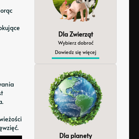
iorąc
okujące
Dla Zwierząt
Wybierz dobroć
Dowiedz się więcej
wania
st
a.
wieżości
ęwzięć.
Dla planety