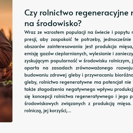
Czy rolnictwo regeneracyjne
na środowisko?
Wraz ze wzrostem populacji na świecie i popytu n
presji, aby zaspokoić te potrzeby, jednocześn
obszarów zainteresowania jest produkcja mięs
emisję gazów cieplarnianych, wylesianie i zaniec
zyskującym popularność w środowisku rolniczym, j
oparta na zasadach zrównoważonego rozwoju 
budowaniu zdrowej gleby i przywracaniu bioróżno
gleby, rolnictwo regeneratywne ma potencjał nie
także złagodzenia negatywnego wpływu produkcji
się koncepcji rolnictwa regeneratywnego i jego
środowiskowych związanych z produkcją mięsa.
rolniczą, jej korzyści,…