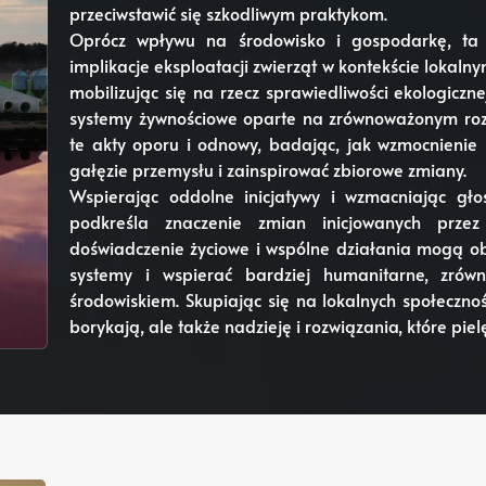
przeciwstawić się szkodliwym praktykom.
Oprócz wpływu na środowisko i gospodarkę, ta s
implikacje eksploatacji zwierząt w kontekście lokaln
mobilizując się na rzecz sprawiedliwości ekologiczne
systemy żywnościowe oparte na zrównoważonym rozwo
te akty oporu i odnowy, badając, jak wzmocnienie 
gałęzie przemysłu i zainspirować zbiorowe zmiany.
Wspierając oddolne inicjatywy i wzmacniając gło
podkreśla znaczenie zmian inicjowanych przez 
doświadczenie życiowe i wspólne działania mogą ob
systemy i wspierać bardziej humanitarne, zrówn
środowiskiem. Skupiając się na lokalnych społecznoś
borykają, ale także nadzieję i rozwiązania, które piel