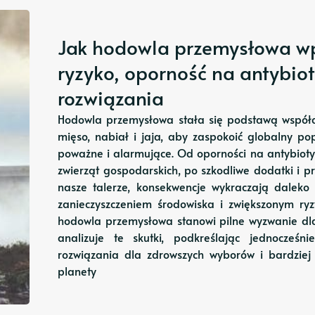
Jak hodowla przemysłowa wp
ryzyko, oporność na antybio
rozwiązania
Hodowla przemysłowa stała się podstawą współcz
mięso, nabiał i jaja, aby zaspokoić globalny pop
poważne i alarmujące. Od oporności na antybioty
zwierząt gospodarskich, po szkodliwe dodatki i p
nasze talerze, konsekwencje wykraczają dalek
zanieczyszczeniem środowiska i zwiększonym r
hodowla przemysłowa stanowi pilne wyzwanie dla 
analizuje te skutki, podkreślając jednocześn
rozwiązania dla zdrowszych wyborów i bardziej e
planety