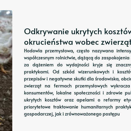
Odkrywanie ukrytych kosztó
okrucieństwa wobec zwierzą
Hodowla przemysłowa, często nazywana intensy
współczesnym rolnictwie, dążącą do zaspokojenia 
za dążeniem do wydajności kryje się znaczn
praktykami. Od szkód wizerunkowych i koszt
przepisów i negatywne skutki dla środowiska, ob
zwierząt na fermach przemysłowych wykrac
konsumentów, lokalne społeczności i zdrowie p
ukrytych kosztów oraz apelami o reformy etycz
priorytetowe traktowanie humanitarnych prak
gospodarczej, jak i zrównoważonego postępu