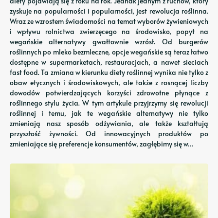
diety pojawiają się z roku na rok. Jednak jednym z ruchów, który
zyskuje na popularności i popularności, jest rewolucja roślinna.
Wraz ze wzrostem świadomości na temat wyborów żywieniowych
i wpływu rolnictwa zwierzęcego na środowisko, popyt na
wegańskie alternatywy gwałtownie wzrósł. Od burgerów
roślinnych po mleko bezmleczne, opcje wegańskie są teraz łatwo
dostępne w supermarketach, restauracjach, a nawet sieciach
fast food. Ta zmiana w kierunku diety roślinnej wynika nie tylko z
obaw etycznych i środowiskowych, ale także z rosnącej liczby
dowodów potwierdzających korzyści zdrowotne płynące z
roślinnego stylu życia. W tym artykule przyjrzymy się rewolucji
roślinnej i temu, jak te wegańskie alternatywy nie tylko
zmieniają nasz sposób odżywiania, ale także kształtują
przyszłość żywności. Od innowacyjnych produktów po
zmieniające się preferencje konsumentów, zagłębimy się w…