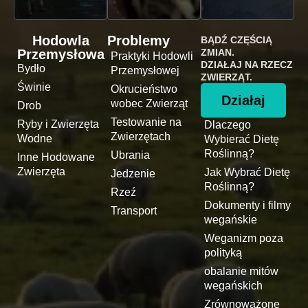
Hodowla
Problemy
BĄDŹ CZĘŚCIĄ
Przemysłowa
ZMIAN.
Praktyki Hodowli
DZIAŁAJ NA RZECZ
Bydło
Przemysłowej
ZWIERZĄT.
Świnie
Okrucieństwo
Działaj
wobec Zwierząt
Drob
Testowanie na
Ryby i Zwierzęta
Dlaczego
Zwierzętach
Wodne
Wybierać Dietę
Roślinną?
Ubrania
Inne Hodowane
Zwierzęta
Jak Wybrać Dietę
Jedzenie
Roślinną?
Rzeź
Dokumenty i filmy
Transport
wegańskie
Weganizm poza
polityką
obalanie mitów
wegańskich
Zrównoważone