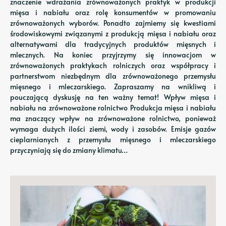
znaczenie wdrażania zrównoważonych praktyk w produkcji
mięsa i nabiału oraz rolę konsumentów w promowaniu
zrównoważonych wyborów. Ponadto zajmiemy się kwestiami
środowiskowymi związanymi z produkcją mięsa i nabiału oraz
alternatywami dla tradycyjnych produktów mięsnych i
mlecznych. Na koniec przyjrzymy się innowacjom w
zrównoważonych praktykach rolniczych oraz współpracy i
partnerstwom niezbędnym dla zrównoważonego przemysłu
mięsnego i mleczarskiego. Zapraszamy na wnikliwą i
pouczającą dyskusję na ten ważny temat! Wpływ mięsa i
nabiału na zrównoważone rolnictwo Produkcja mięsa i nabiału
ma znaczący wpływ na zrównoważone rolnictwo, ponieważ
wymaga dużych ilości ziemi, wody i zasobów. Emisje gazów
cieplarnianych z przemysłu mięsnego i mleczarskiego
przyczyniają się do zmiany klimatu…