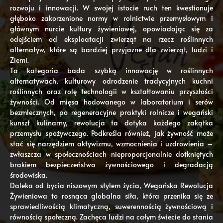
rozwoju i innowacji. W swojej istocie ruch ten kwestionuje
głęboko zakorzenione normy w rolnictwie przemysłowym i
głównym nurcie kultury żywieniowej, opowiadając się za
odejściem od eksploatacji zwierząt na rzecz roślinnych
alternatyw, które są bardziej przyjazne dla zwierząt, ludzi i
Ziemi.
Ta kategoria bada szybką innowację w roślinnych
alternatywach, kulturowy odrodzenie tradycyjnych kuchni
roślinnych oraz rolę technologii w kształtowaniu przyszłości
żywności. Od mięsa hodowanego w laboratorium i serów
bezmlecznych, po regeneracyjne praktyki rolnicze i wegański
kunszt kulinarny, rewolucja ta dotyka każdego zakątka
przemysłu spożywczego. Podkreśla również, jak żywność może
stać się narzędziem aktywizmu, wzmocnienia i uzdrowienia –
zwłaszcza w społecznościach nieproporcjonalnie dotkniętych
brakiem bezpieczeństwa żywnościowego i degradacją
środowiska.
Daleka od bycia niszowym stylem życia, Wegańska Rewolucja
Żywieniowa to rosnąca globalna siła, która przenika się ze
sprawiedliwością klimatyczną, suwerennością żywnościową i
równością społeczną. Zachęca ludzi na całym świecie do stania