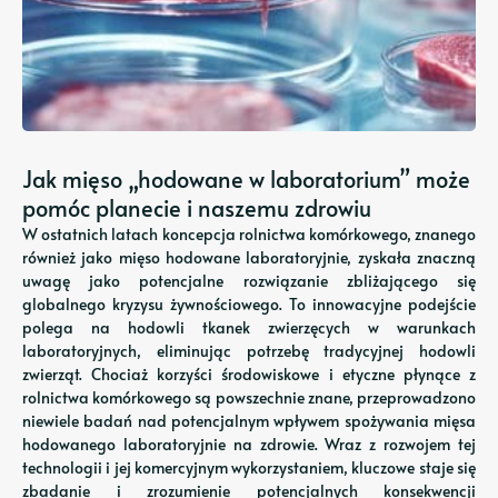
Jak mięso „hodowane w laboratorium” może
pomóc planecie i naszemu zdrowiu
W ostatnich latach koncepcja rolnictwa komórkowego, znanego
również jako mięso hodowane laboratoryjnie, zyskała znaczną
uwagę jako potencjalne rozwiązanie zbliżającego się
globalnego kryzysu żywnościowego. To innowacyjne podejście
polega na hodowli tkanek zwierzęcych w warunkach
laboratoryjnych, eliminując potrzebę tradycyjnej hodowli
zwierząt. Chociaż korzyści środowiskowe i etyczne płynące z
rolnictwa komórkowego są powszechnie znane, przeprowadzono
niewiele badań nad potencjalnym wpływem spożywania mięsa
hodowanego laboratoryjnie na zdrowie. Wraz z rozwojem tej
technologii i jej komercyjnym wykorzystaniem, kluczowe staje się
zbadanie i zrozumienie potencjalnych konsekwencji