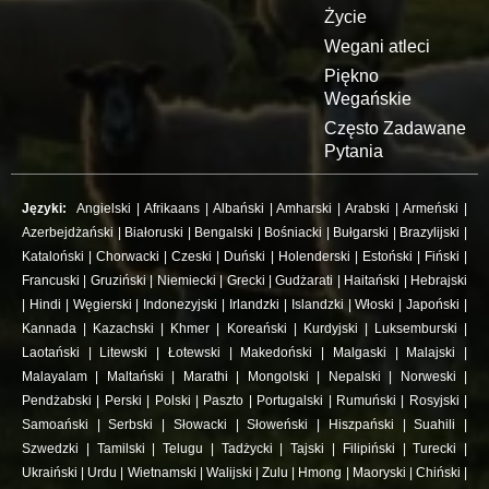
Życie
Wegani atleci
Piękno
Wegańskie
Często Zadawane
Pytania
Języki:
Angielski
|
Afrikaans
|
Albański
|
Amharski
|
Arabski
|
Armeński
|
Azerbejdżański
|
Białoruski
|
Bengalski
|
Bośniacki
|
Bułgarski
|
Brazylijski
|
Kataloński
|
Chorwacki
|
Czeski
|
Duński
|
Holenderski
|
Estoński
|
Fiński
|
Francuski
|
Gruziński
|
Niemiecki
|
Grecki
|
Gudżarati
|
Haitański
|
Hebrajski
|
Hindi
|
Węgierski
|
Indonezyjski
|
Irlandzki
|
Islandzki
|
Włoski
|
Japoński
|
Kannada
|
Kazachski
|
Khmer
|
Koreański
|
Kurdyjski
|
Luksemburski
|
Laotański
|
Litewski
|
Łotewski
|
Makedoński
|
Malgaski
|
Malajski
|
Malayalam
|
Maltański
|
Marathi
|
Mongolski
|
Nepalski
|
Norweski
|
Pendżabski
|
Perski
|
Polski
|
Paszto
|
Portugalski
|
Rumuński
|
Rosyjski
|
Samoański
|
Serbski
|
Słowacki
|
Słoweński
|
Hiszpański
|
Suahili
|
Szwedzki
|
Tamilski
|
Telugu
|
Tadżycki
|
Tajski
|
Filipiński
|
Turecki
|
Ukraiński
|
Urdu
|
Wietnamski
|
Walijski
|
Zulu
|
Hmong
|
Maoryski
|
Chiński
|