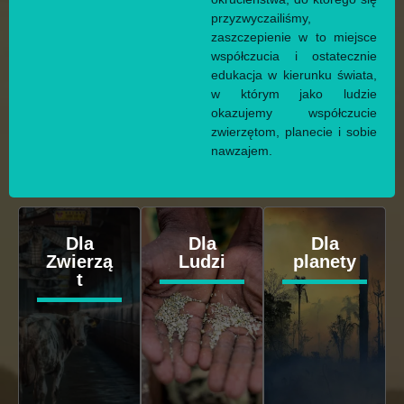
przyzwyczailiśmy,
zaszczepienie w to miejsce
współczucia i ostatecznie
edukacja w kierunku świata,
w którym jako ludzie
okazujemy współczucie
zwierzętom, planecie i sobie
nawzajem.
Dla
Dla
Dla
Zwierzą
Ludzi
planety
t