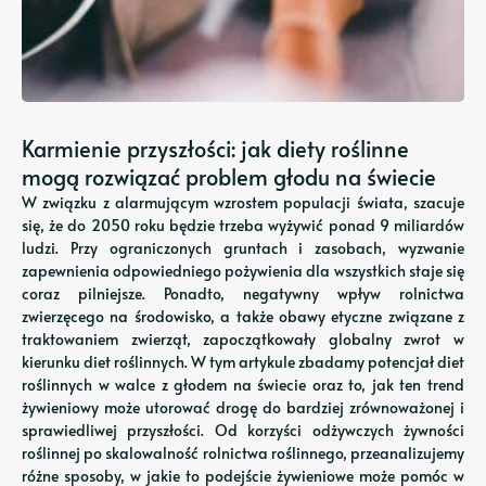
Karmienie przyszłości: jak diety roślinne
mogą rozwiązać problem głodu na świecie
W związku z alarmującym wzrostem populacji świata, szacuje
się, że do 2050 roku będzie trzeba wyżywić ponad 9 miliardów
ludzi. Przy ograniczonych gruntach i zasobach, wyzwanie
zapewnienia odpowiedniego pożywienia dla wszystkich staje się
coraz pilniejsze. Ponadto, negatywny wpływ rolnictwa
zwierzęcego na środowisko, a także obawy etyczne związane z
traktowaniem zwierząt, zapoczątkowały globalny zwrot w
kierunku diet roślinnych. W tym artykule zbadamy potencjał diet
roślinnych w walce z głodem na świecie oraz to, jak ten trend
żywieniowy może utorować drogę do bardziej zrównoważonej i
sprawiedliwej przyszłości. Od korzyści odżywczych żywności
roślinnej po skalowalność rolnictwa roślinnego, przeanalizujemy
różne sposoby, w jakie to podejście żywieniowe może pomóc w