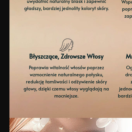
uwydatnić naturalny blask i zapewnić
Wspo
gładszy, bardziej jednolity koloryt skóry.
popr
zap
Błyszczące, Zdrowsze Włosy
Mn
Poprawia witalność włosów poprzez
Og
wzmocnienie naturalnego połysku,
dra
redukcję łamliwości i odżywienie skóry
głowy, dzięki czemu włosy wyglądają na
jedno
mocniejsze.
bardzi