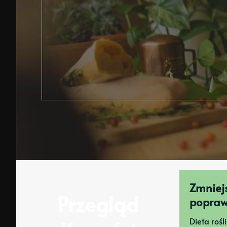
Zmniejs
Przegląd
popraw
Dieta rośl