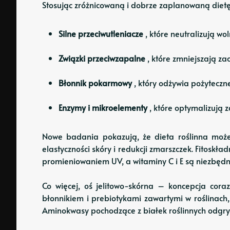
Stosując zróżnicowaną i dobrze zaplanowaną die
Silne przeciwutleniacze
, które neutralizują w
Związki przeciwzapalne
, które zmniejszają za
Błonnik pokarmowy
, który odżywia pożyteczn
Enzymy i mikroelementy
, które optymalizują 
Nowe badania pokazują, że dieta roślinna moż
elastyczności skóry i redukcji zmarszczek. Fitosk
promieniowaniem UV, a witaminy C i E są niezbęd
Co więcej, oś jelitowo-skórna – koncepcja cor
błonnikiem i prebiotykami zawartymi w roślinach,
Aminokwasy pochodzące z białek roślinnych odgrywa