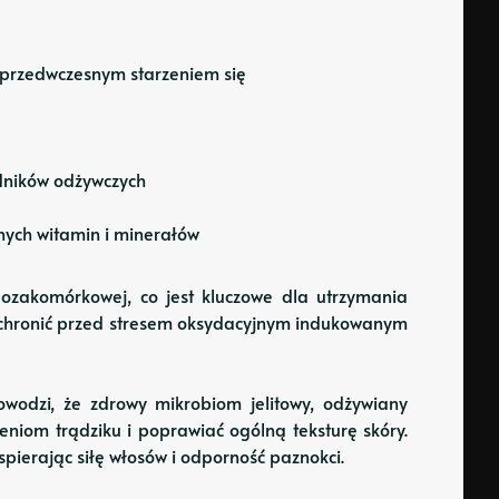
z przedwczesnym starzeniem się
adników odżywczych
nych witamin i minerałów
zakomórkowej, co jest kluczowe dla utrzymania
ają chronić przed stresem oksydacyjnym indukowanym
wodzi, że zdrowy mikrobiom jelitowy, odżywiany
eniom trądziku i poprawiać ogólną teksturę skóry.
pierając siłę włosów i odporność paznokci.