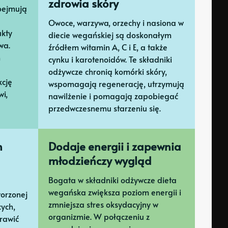
zdrowia skóry
bejmują
Owoce, warzywa, orzechy i nasiona w
ukty
diecie wegańskiej są doskonałym
wa.
źródłem witamin A, C i E, a także
m
cynku i karotenoidów. Te składniki
odżywcze chronią komórki skóry,
kcję
wspomagają regenerację, utrzymują
i,
nawilżenie i pomagają zapobiegać
przedwczesnemu starzeniu się.
n
Dodaje energii i zapewnia
młodzieńczy wygląd
Bogata w składniki odżywcze dieta
wegańska zwiększa poziom energii i
worzonej
zmniejsza stres oksydacyjny w
cych,
organizmie. W połączeniu z
rawić