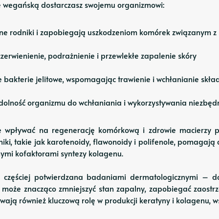
tę wegańską dostarczasz swojemu organizmowi:
olne rodniki i zapobiegają uszkodzeniom komórek związanym 
czerwienienie, podrażnienie i przewlekłe zapalenie skóry
e bakterie jelitowe, wspomagając trawienie i wchłanianie skł
zdolność organizmu do wchłaniania i wykorzystywania niezbęd
e wpływać na regenerację komórkową i zdrowie macierzy po
ładniki, takie jak karotenoidy, flawonoidy i polifenole, pomag
nymi kofaktorami syntezy kolagenu.
az częściej potwierdzana badaniami dermatologicznymi – do
 może znacząco zmniejszyć stan zapalny, zapobiegać zaostrz
ją również kluczową rolę w produkcji keratyny i kolagenu, ws