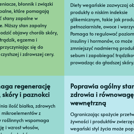
eniacze, błonnik i związki
Diety wegańskie zazwyczaj o
palne, które pomagają
produkty o niskim indeksie
 stany zapalne w
glikemicznym, takie jak prod
e. Niższy stan zapalny
pełnoziarniste, owoce i warzy
odzić objawy chorób skóry,
Pomaga to regulować pozio
 trądzik, egzema i
insuliny i hormonów, co może
 przyczyniając się do
zmniejszyć nadmierną produ
czystszej i zdrowszej cery.
sebum i zapobiegać trądzikow
prowadząc do gładszej skóry.
ga regenerację
Poprawia ogólny sta
 skóry i paznokci
zdrowia i równowagę
wewnętrzną
ia ilość białka, zdrowych
 i mikroelementów z
Ograniczając spożycie przet
w roślinnych wspomaga
żywności i produktów zwierzę
ę i wzrost włosów,
wegański styl życia może pop