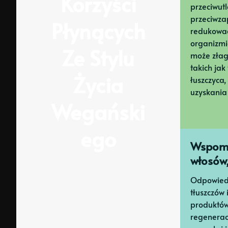
Korzyści
przeciwutl
przeciwza
Płynących
redukować
organizmi
Ze Stylu
może złag
takich jak
Życia
łuszczyca,
uzyskania 
Wegański
Ego
Wspoma
włosów,
Odpowiedn
tłuszczów
produktó
regeneracj