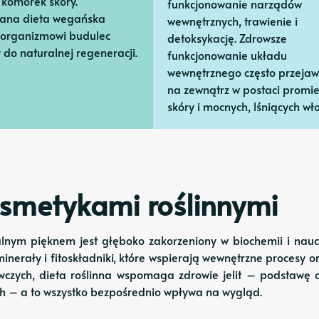
 komórek skóry.
funkcjonowanie narządów
wana dieta wegańska
wewnętrznych, trawienie i
organizmowi budulec
detoksykację. Zdrowsze
 do naturalnej regeneracji.
funkcjonowanie układu
wewnętrznego często przejawi
na zewnątrz w postaci promi
skóry i mocnych, lśniących wł
osmetykami roślinnymi
lnym pięknem jest głęboko zakorzeniony w biochemii i nauce
minerały i fitoskładniki, które wspierają wewnętrzne procesy 
wczych, dieta roślinna wspomaga zdrowie jelit – podstawę
ch – a to wszystko bezpośrednio wpływa na wygląd.