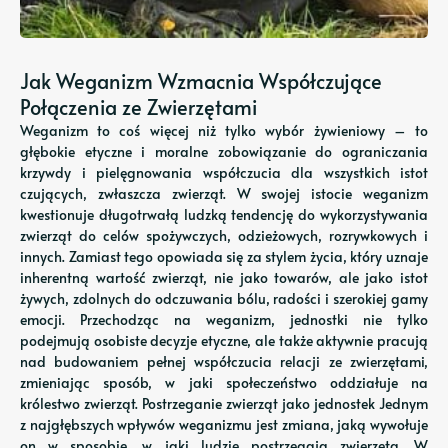
Jak Weganizm Wzmacnia Współczujące
Połączenia ze Zwierzętami
Weganizm to coś więcej niż tylko wybór żywieniowy – to
głębokie etyczne i moralne zobowiązanie do ograniczania
krzywdy i pielęgnowania współczucia dla wszystkich istot
czujących, zwłaszcza zwierząt. W swojej istocie weganizm
kwestionuje długotrwałą ludzką tendencję do wykorzystywania
zwierząt do celów spożywczych, odzieżowych, rozrywkowych i
innych. Zamiast tego opowiada się za stylem życia, który uznaje
inherentną wartość zwierząt, nie jako towarów, ale jako istot
żywych, zdolnych do odczuwania bólu, radości i szerokiej gamy
emocji. Przechodząc na weganizm, jednostki nie tylko
podejmują osobiste decyzje etyczne, ale także aktywnie pracują
nad budowaniem pełnej współczucia relacji ze zwierzętami,
zmieniając sposób, w jaki społeczeństwo oddziałuje na
królestwo zwierząt. Postrzeganie zwierząt jako jednostek Jednym
z najgłębszych wpływów weganizmu jest zmiana, jaką wywołuje
on w sposobie, w jaki ludzie postrzegają zwierzęta. W