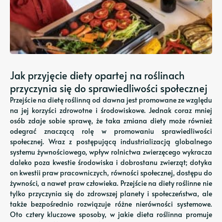
Jak przyjęcie diety opartej na roślinach
przyczynia się do sprawiedliwości społecznej
Przejście na dietę roślinną od dawna jest promowane ze względu
na jej korzyści zdrowotne i środowiskowe. Jednak coraz mniej
osób zdaje sobie sprawę, że taka zmiana diety może również
odegrać znaczącą rolę w promowaniu sprawiedliwości
społecznej. Wraz z postępującą industrializacją globalnego
systemu żywnościowego, wpływ rolnictwa zwierzęcego wykracza
daleko poza kwestie środowiska i dobrostanu zwierząt; dotyka
on kwestii praw pracowniczych, równości społecznej, dostępu do
żywności, a nawet praw człowieka. Przejście na diety roślinne nie
tylko przyczynia się do zdrowszej planety i społeczeństwa, ale
także bezpośrednio rozwiązuje różne nierówności systemowe.
Oto cztery kluczowe sposoby, w jakie dieta roślinna promuje