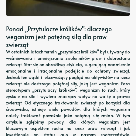
Ponad „Przytulacze królików”: dlaczego
weganizm jest potężną siłą dla praw
zwierząt
W ostatnich latach termin „przytulacz królików” był używany do
wyśmiewania i umniejszania zwolenników praw i dobrostanu
zwierząt. Stał się on obraźliwą etykietą, sugerującą nadmiernie
emocjonalne i irracjonalne podejście do ochrony zwierząt.
Jednak ten wąski i lekceważący pogląd na aktywistów na rzecz
zwierząt nie dostrzega potężnej siły, jaką jest weganizm. Poza
stereotypem „przytulaczy królików”, weganizm to ruch, który
zyskuje na sile i wywiera znaczący wpływ na walkę o prawa
zwierząt. Od etycznego traktowania zwierząt po korzyści dla
środowiska, istnieje wiele powodów, dla których weganizm
należy traktować poważnie jako potężną siłę zmian. W tym
artykule zgłębimy powody, dla których weganizm jest
kluczowym aspektem ruchu na rzecz praw zwierząt i jak
kwestionuje on status quo w naszym społeczeństwie.