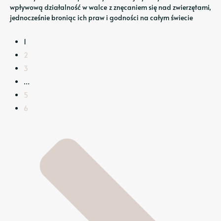
wpływową działalność w walce z znęcaniem się nad zwierzętami,
jednocześnie broniąc ich praw i godności na całym świecie
1
2
3
…
5
6