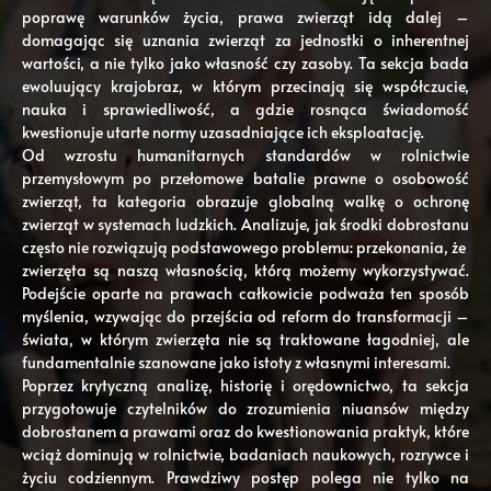
poprawę warunków życia, prawa zwierząt idą dalej –
domagając się uznania zwierząt za jednostki o inherentnej
wartości, a nie tylko jako własność czy zasoby. Ta sekcja bada
ewoluujący krajobraz, w którym przecinają się współczucie,
nauka i sprawiedliwość, a gdzie rosnąca świadomość
kwestionuje utarte normy uzasadniające ich eksploatację.
Od wzrostu humanitarnych standardów w rolnictwie
przemysłowym po przełomowe batalie prawne o osobowość
zwierząt, ta kategoria obrazuje globalną walkę o ochronę
zwierząt w systemach ludzkich. Analizuje, jak środki dobrostanu
często nie rozwiązują podstawowego problemu: przekonania, że ​​
zwierzęta są naszą własnością, którą możemy wykorzystywać.
Podejście oparte na prawach całkowicie podważa ten sposób
myślenia, wzywając do przejścia od reform do transformacji –
świata, w którym zwierzęta nie są traktowane łagodniej, ale
fundamentalnie szanowane jako istoty z własnymi interesami.
Poprzez krytyczną analizę, historię i orędownictwo, ta sekcja
przygotowuje czytelników do zrozumienia niuansów między
dobrostanem a prawami oraz do kwestionowania praktyk, które
wciąż dominują w rolnictwie, badaniach naukowych, rozrywce i
życiu codziennym. Prawdziwy postęp polega nie tylko na