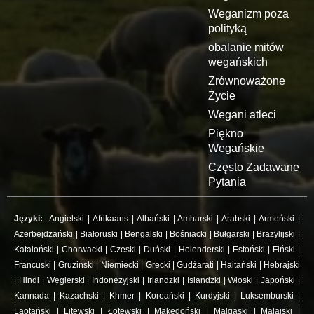
Weganizm poza
polityką
obalanie mitów
wegańskich
Zrównoważone
Życie
Wegani atleci
Piękno
Wegańskie
Często Zadawane
Pytania
Języki:
Angielski
|
Afrikaans
|
Albański
|
Amharski
|
Arabski
|
Armeński
|
Azerbejdżański
|
Białoruski
|
Bengalski
|
Bośniacki
|
Bułgarski
|
Brazylijski
|
Kataloński
|
Chorwacki
|
Czeski
|
Duński
|
Holenderski
|
Estoński
|
Fiński
|
Francuski
|
Gruziński
|
Niemiecki
|
Grecki
|
Gudżarati
|
Haitański
|
Hebrajski
|
Hindi
|
Węgierski
|
Indonezyjski
|
Irlandzki
|
Islandzki
|
Włoski
|
Japoński
|
Kannada
|
Kazachski
|
Khmer
|
Koreański
|
Kurdyjski
|
Luksemburski
|
Laotański
|
Litewski
|
Łotewski
|
Makedoński
|
Malgaski
|
Malajski
|