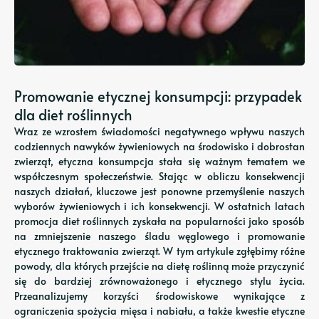
Promowanie etycznej konsumpcji: przypadek
dla diet roślinnych
Wraz ze wzrostem świadomości negatywnego wpływu naszych
codziennych nawyków żywieniowych na środowisko i dobrostan
zwierząt, etyczna konsumpcja stała się ważnym tematem we
współczesnym społeczeństwie. Stając w obliczu konsekwencji
naszych działań, kluczowe jest ponowne przemyślenie naszych
wyborów żywieniowych i ich konsekwencji. W ostatnich latach
promocja diet roślinnych zyskała na popularności jako sposób
na zmniejszenie naszego śladu węglowego i promowanie
etycznego traktowania zwierząt. W tym artykule zgłębimy różne
powody, dla których przejście na dietę roślinną może przyczynić
się do bardziej zrównoważonego i etycznego stylu życia.
Przeanalizujemy korzyści środowiskowe wynikające z
ograniczenia spożycia mięsa i nabiału, a także kwestie etyczne