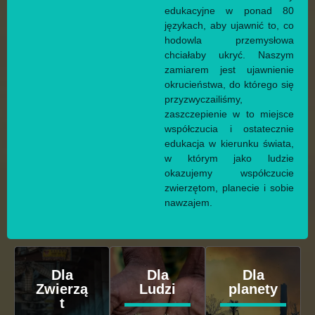
edukacyjne w ponad 80
językach, aby ujawnić to, co
hodowla przemysłowa
chciałaby ukryć. Naszym
zamiarem jest ujawnienie
okrucieństwa, do którego się
przyzwyczailiśmy,
zaszczepienie w to miejsce
współczucia i ostatecznie
edukacja w kierunku świata,
w którym jako ludzie
okazujemy współczucie
zwierzętom, planecie i sobie
nawzajem.
Dla
Dla
Dla
Zwierzą
Ludzi
planety
t