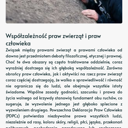
Współzależność praw zwierząt i praw
człowieka
Związek między prawami zwierząt a prawami człowieka od
dawna jest przedmiotem debaty filozoficznej, etycznej i prawnej.
Choć te dwa obszary są często traktowane oddzielnie, coraz
wyraźniej dostrzega się ich głęboką współzależność. Zarówno
obrońcy praw człowieka, jak i aktywiści na rzecz praw zwierząt
coraz częściej dostrzegają, że walka o sprawiedliwość i równość
nie ogranicza się do ludzi, ale obejmuje wszystkie istoty
świadome. Wspólne zasady godności, szacunku i prawa do
życia wolnego od krzywdy stanowią fundament obu ruchów, co
sugeruje, że wyzwolenie jednego jest głęboko splecione z
wyzwoleniem drugiego. Powszechna Deklaracja Praw Człowieka
(PDPCz) potwierdza niezbywalne prawa wszystkich ludzi,
niezależnie od rasy, koloru skóry, religii, płci, języka, przekonań
politycznych, pochodzenia narodowego lub społecznego,