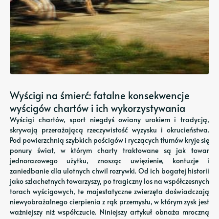
Wyścigi na śmierć: fatalne konsekwencje
wyścigów chartów i ich wykorzystywania
Wyścigi chartów, sport niegdyś owiany urokiem i tradycją,
skrywają przerażającą rzeczywistość wyzysku i okrucieństwa.
Pod powierzchnią szybkich pościgów i ryczących tłumów kryje się
ponury świat, w którym charty traktowane są jak towar
jednorazowego użytku, znosząc uwięzienie, kontuzje i
zaniedbanie dla ulotnych chwil rozrywki. Od ich bogatej historii
jako szlachetnych towarzyszy, po tragiczny los na współczesnych
torach wyścigowych, te majestatyczne zwierzęta doświadczają
niewyobrażalnego cierpienia z rąk przemysłu, w którym zysk jest
ważniejszy niż współczucie. Niniejszy artykuł obnaża mroczną