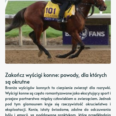
Zakończ wyścigi konne: powody, dla których
są okrutne
Branża wyścigów konnych to cierpienie zwierząt dla rozrywki.
Wyścigi konne są często romantyzowane jako ekscytujący sport i
przejaw partnerstwa między człowiekiem a zwierzęciem. Jednak
pod tym glamourem kryje się rzeczywistość okrucieństwa i
eksploatacji. Konie, istoty świadome, zdolne do odczuwania
bólu i emocji, są poddawane praktykom, które przedkładają