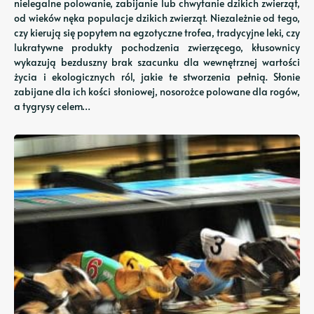
nielegalne polowanie, zabijanie lub chwytanie dzikich zwierząt,
od wieków nęka populacje dzikich zwierząt. Niezależnie od tego,
czy kierują się popytem na egzotyczne trofea, tradycyjne leki, czy
lukratywne produkty pochodzenia zwierzęcego, kłusownicy
wykazują bezduszny brak szacunku dla wewnętrznej wartości
życia i ekologicznych ról, jakie te stworzenia pełnią. Słonie
zabijane dla ich kości słoniowej, nosorożce polowane dla rogów,
a tygrysy celem…