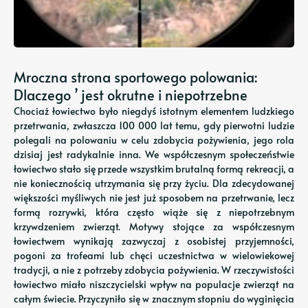
Mroczna strona sportowego polowania:
Dlaczego ’ jest okrutne i niepotrzebne
Chociaż łowiectwo było niegdyś istotnym elementem ludzkiego
przetrwania, zwłaszcza 100 000 lat temu, gdy pierwotni ludzie
polegali na polowaniu w celu zdobycia pożywienia, jego rola
dzisiaj jest radykalnie inna. We współczesnym społeczeństwie
łowiectwo stało się przede wszystkim brutalną formą rekreacji, a
nie koniecznością utrzymania się przy życiu. Dla zdecydowanej
większości myśliwych nie jest już sposobem na przetrwanie, lecz
formą rozrywki, która często wiąże się z niepotrzebnym
krzywdzeniem zwierząt. Motywy stojące za współczesnym
łowiectwem wynikają zazwyczaj z osobistej przyjemności,
pogoni za trofeami lub chęci uczestnictwa w wielowiekowej
tradycji, a nie z potrzeby zdobycia pożywienia. W rzeczywistości
łowiectwo miało niszczycielski wpływ na populacje zwierząt na
całym świecie. Przyczyniło się w znacznym stopniu do wyginięcia