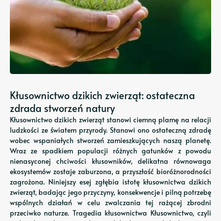
Kłusownictwo dzikich zwierząt: ostateczna
zdrada stworzeń natury
Kłusownictwo dzikich zwierząt stanowi ciemną plamę na relacji
ludzkości ze światem przyrody. Stanowi ono ostateczną zdradę
wobec wspaniałych stworzeń zamieszkujących naszą planetę.
Wraz ze spadkiem populacji różnych gatunków z powodu
nienasyconej chciwości kłusowników, delikatna równowaga
ekosystemów zostaje zaburzona, a przyszłość bioróżnorodności
zagrożona. Niniejszy esej zgłębia istotę kłusownictwa dzikich
zwierząt, badając jego przyczyny, konsekwencje i pilną potrzebę
wspólnych działań w celu zwalczania tej rażącej zbrodni
przeciwko naturze. Tragedia kłusownictwa Kłusownictwo, czyli