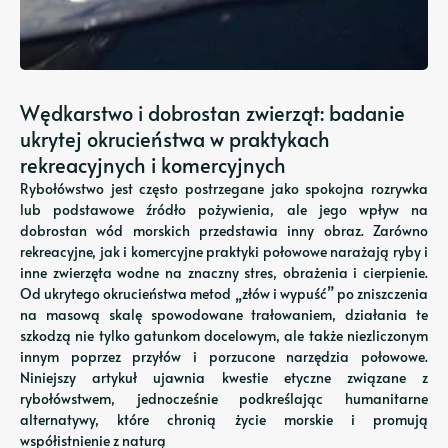
Wędkarstwo i dobrostan zwierząt: badanie
ukrytej okrucieństwa w praktykach
rekreacyjnych i komercyjnych
Rybołówstwo jest często postrzegane jako spokojna rozrywka
lub podstawowe źródło pożywienia, ale jego wpływ na
dobrostan wód morskich przedstawia inny obraz. Zarówno
rekreacyjne, jak i komercyjne praktyki połowowe narażają ryby i
inne zwierzęta wodne na znaczny stres, obrażenia i cierpienie.
Od ukrytego okrucieństwa metod „złów i wypuść” po zniszczenia
na masową skalę spowodowane trałowaniem, działania te
szkodzą nie tylko gatunkom docelowym, ale także niezliczonym
innym poprzez przyłów i porzucone narzędzia połowowe.
Niniejszy artykuł ujawnia kwestie etyczne związane z
rybołówstwem, jednocześnie podkreślając humanitarne
alternatywy, które chronią życie morskie i promują
współistnienie z naturą