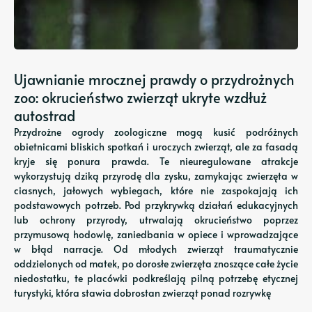
Ujawnianie mrocznej prawdy o przydrożnych
zoo: okrucieństwo zwierząt ukryte wzdłuż
autostrad
Przydrożne ogrody zoologiczne mogą kusić podróżnych
obietnicami bliskich spotkań i uroczych zwierząt, ale za fasadą
kryje się ponura prawda. Te nieuregulowane atrakcje
wykorzystują dziką przyrodę dla zysku, zamykając zwierzęta w
ciasnych, jałowych wybiegach, które nie zaspokajają ich
podstawowych potrzeb. Pod przykrywką działań edukacyjnych
lub ochrony przyrody, utrwalają okrucieństwo poprzez
przymusową hodowlę, zaniedbania w opiece i wprowadzające
w błąd narracje. Od młodych zwierząt traumatycznie
oddzielonych od matek, po dorosłe zwierzęta znoszące całe życie
niedostatku, te placówki podkreślają pilną potrzebę etycznej
turystyki, która stawia dobrostan zwierząt ponad rozrywkę