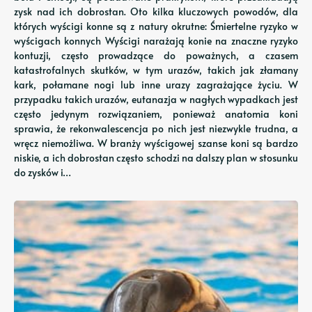
zysk nad ich dobrostan. Oto kilka kluczowych powodów, dla
których wyścigi konne są z natury okrutne: Śmiertelne ryzyko w
wyścigach konnych Wyścigi narażają konie na znaczne ryzyko
kontuzji, często prowadzące do poważnych, a czasem
katastrofalnych skutków, w tym urazów, takich jak złamany
kark, połamane nogi lub inne urazy zagrażające życiu. W
przypadku takich urazów, eutanazja w nagłych wypadkach jest
często jedynym rozwiązaniem, ponieważ anatomia koni
sprawia, że ​​rekonwalescencja po nich jest niezwykle trudna, a
wręcz niemożliwa. W branży wyścigowej szanse koni są bardzo
niskie, a ich dobrostan często schodzi na dalszy plan w stosunku
do zysków i…