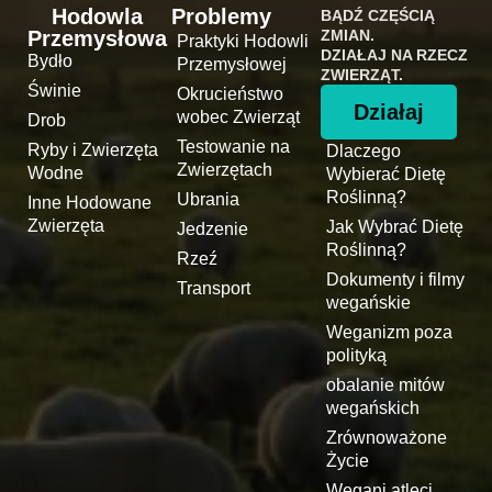
Hodowla
Problemy
BĄDŹ CZĘŚCIĄ
Przemysłowa
ZMIAN.
Praktyki Hodowli
DZIAŁAJ NA RZECZ
Bydło
Przemysłowej
ZWIERZĄT.
Świnie
Okrucieństwo
Działaj
wobec Zwierząt
Drob
Testowanie na
Ryby i Zwierzęta
Dlaczego
Zwierzętach
Wodne
Wybierać Dietę
Roślinną?
Ubrania
Inne Hodowane
Zwierzęta
Jak Wybrać Dietę
Jedzenie
Roślinną?
Rzeź
Dokumenty i filmy
Transport
wegańskie
Weganizm poza
polityką
obalanie mitów
wegańskich
Zrównoważone
Życie
Wegani atleci