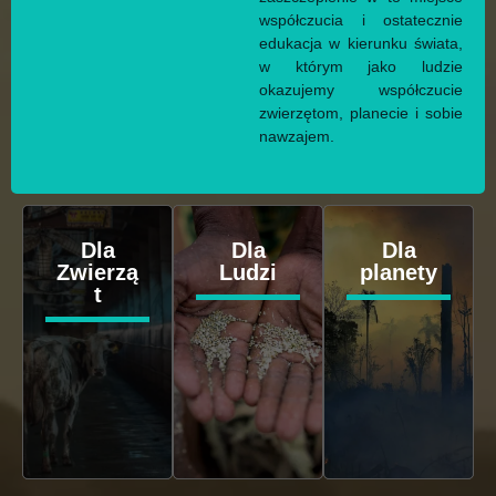
współczucia i ostatecznie
edukacja w kierunku świata,
w którym jako ludzie
okazujemy współczucie
zwierzętom, planecie i sobie
nawzajem.
Dla
Dla
Dla
Zwierzą
Ludzi
planety
t