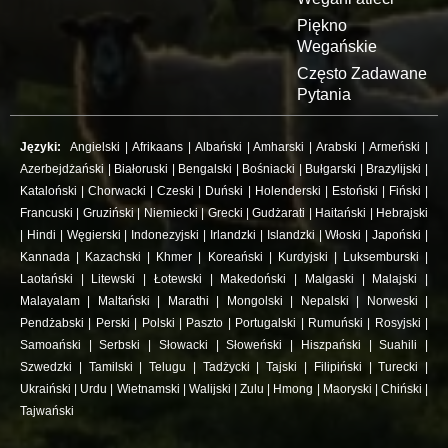
Piękno
Wegańskie
Często Zadawane
Pytania
Języki:
Angielski
|
Afrikaans
|
Albański
|
Amharski
|
Arabski
|
Armeński
|
Azerbejdżański
|
Białoruski
|
Bengalski
|
Bośniacki
|
Bułgarski
|
Brazylijski
|
Kataloński
|
Chorwacki
|
Czeski
|
Duński
|
Holenderski
|
Estoński
|
Fiński
|
Francuski
|
Gruziński
|
Niemiecki
|
Grecki
|
Gudżarati
|
Haitański
|
Hebrajski
|
Hindi
|
Węgierski
|
Indonezyjski
|
Irlandzki
|
Islandzki
|
Włoski
|
Japoński
|
Kannada
|
Kazachski
|
Khmer
|
Koreański
|
Kurdyjski
|
Luksemburski
|
Laotański
|
Litewski
|
Łotewski
|
Makedoński
|
Malgaski
|
Malajski
|
Malayalam
|
Maltański
|
Marathi
|
Mongolski
|
Nepalski
|
Norweski
|
Pendżabski
|
Perski
|
Polski
|
Paszto
|
Portugalski
|
Rumuński
|
Rosyjski
|
Samoański
|
Serbski
|
Słowacki
|
Słoweński
|
Hiszpański
|
Suahili
|
Szwedzki
|
Tamilski
|
Telugu
|
Tadżycki
|
Tajski
|
Filipiński
|
Turecki
|
Ukraiński
|
Urdu
|
Wietnamski
|
Walijski
|
Zulu
|
Hmong
|
Maoryski
|
Chiński
|
Tajwański