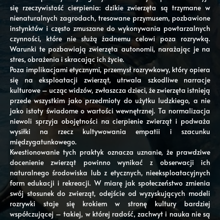
się rzeczywistość cierpienia: dzikie zwierzęta są trzymane w
nienaturalnych zagrodach, tresowane przymusem, pozbawione
instynktów i często zmuszane do wykonywania powtarzalnych
czynności, które nie służą żadnemu celowi poza rozrywką.
Warunki te pozbawiają zwierzęta autonomii, narażając je na
stres, obrażenia i skracając ich życie.
Poza implikacjami etycznymi, przemysł rozrywkowy, który opiera
się na eksploatacji zwierząt, utrwala szkodliwe narracje
kulturowe – ucząc widzów, zwłaszcza dzieci, że zwierzęta istnieją
przede wszystkim jako przedmioty do użytku ludzkiego, a nie
jako istoty świadome o wartości wewnętrznej. Ta normalizacja
niewoli sprzyja obojętności na cierpienie zwierząt i podważa
wysiłki na rzecz kultywowania empatii i szacunku
międzygatunkowego.
Kwestionowanie tych praktyk oznacza uznanie, że prawdziwe
docenienie zwierząt powinno wynikać z obserwacji ich
naturalnego środowiska lub z etycznych, nieeksploatacyjnych
form edukacji i rekreacji. W miarę jak społeczeństwo zmienia
swój stosunek do zwierząt, odejście od wyzyskujących modeli
rozrywki staje się krokiem w stronę kultury bardziej
współczującej – takiej, w której radość, zachwyt i nauka nie są