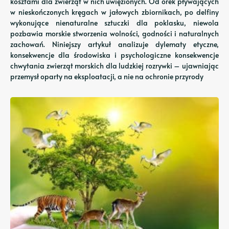
kosztami dla zwierząt w nich uwięzionych. Od orek pływających
w nieskończonych kręgach w jałowych zbiornikach, po delfiny
wykonujące nienaturalne sztuczki dla poklasku, niewola
pozbawia morskie stworzenia wolności, godności i naturalnych
zachowań. Niniejszy artykuł analizuje dylematy etyczne,
konsekwencje dla środowiska i psychologiczne konsekwencje
chwytania zwierząt morskich dla ludzkiej rozrywki – ujawniając
przemysł oparty na eksploatacji, a nie na ochronie przyrody