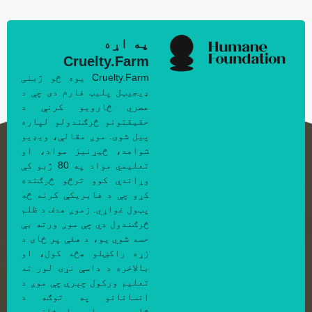
په اړه
Cruelty.Farm
Cruelty.Farm یوه څو ژبنی
ډیجیټل پلیټ فارم دی چې د
عصري څارویو کرنې د
حقیقتونو څرګندولو لپاره
پیل شوی. موږ مقالې، ویډیو
شواهد، څیړنیز مواد، او
تعلیمي مواد په 80 ژبو کې
وړاندې کوو ترڅو څرګنده
کړو چې د فابریکې کرنه څه
پټول غواړي. زموږ هدف د ظلم
څرګندول دي چې موږ ورته بې
حسه شوي یو، د هغې پر ځای د
زړه راکښلو هڅه کول، او
بالاخره د داسې نړۍ لور ته
تعلیم ورکول چېرې چې موږ د
انسانانو په توګه د
څارویو، سیارې، او ځان سره