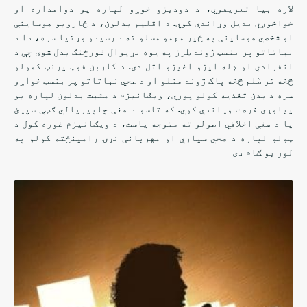
لاره بیا تعریفوي، د دودیزو خوړو لپاره یو دوامداره او
خواخوږي بدیل وړاندې کوي. د اقلیم بدلون، د څارویو هوساینې
او شخصي هوساینې په څیر مهمو مسلو ته د رسیدو وړتیا سره، دا د
نباتاتو پر بنسټ ژوند طرز په یوه نړیوال غورځنګ بدل شوی چې د
انفرادي او ډله ایزو اغیزو اتل دی. د کاربن فوټ پرنټ کمولو
څخه تر ظلم څخه پاک ژوند منلو او د صحي نباتاتو پر بنسټ خواړو
سره د بدن تغذیه کولو پورې، ویګانیزم د مثبت بدلون لپاره یو
پیاوړی فرصت وړاندې کوي. که تاسو د هغې چاپیریالي ګټې سپړئ
یا د هغې اخلاقي اصولو ته متوجه یاست، د ویګانیزم غوره کول د
ټولو لپاره د صحي سیارې او مهربانې نړۍ رامینځته کولو په
لور یو ګام دی