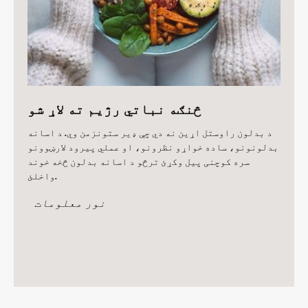
څنګه نباتي رژیم ته لاړ شو
د بدلون راوستل اړین نه دي چې ډیر ستونزمن وي. د اسانه
بدلونونو، ساده خواړو نظرونو، او عملي پیرود لارښوونو
سره کوچنی پیل وکړئ ترڅو د اسانه بدلون څخه خوند
واخلئ.
نور معلومات