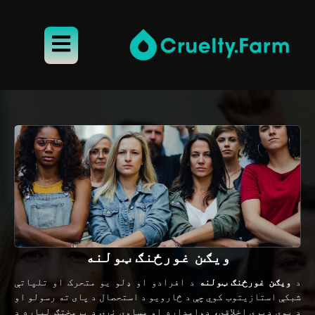
ویګن غورځنګ ټولنه
د
ویګن غورځنګ ټولنه
د افرادو او ډلو یو متحرک او تلپاتې
شبکې استازیتوب کوي چې د څارویو د استحصال د پای ته رسولو او
د یوې ډیرې اخلاقي، دوامداره او مساوي نړۍ د پرمختګ لپاره د