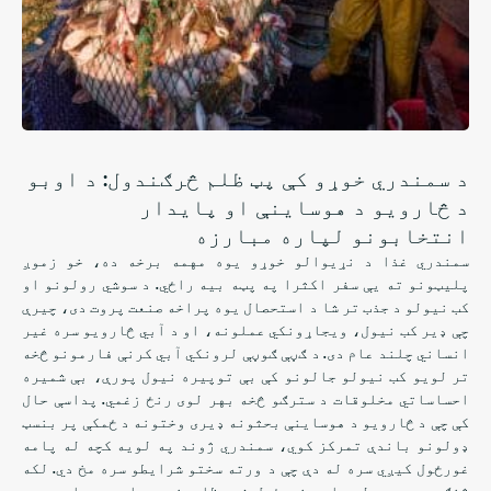
د سمندري خوړو کې پټ ظلم څرګندول: د اوبو
د څارويو د هوساینې او پایدار
انتخابونو لپاره مبارزه
سمندري غذا د نړیوالو خوړو یوه مهمه برخه ده، خو زموږ
پلیټونو ته یې سفر اکثرا په پټه بیه راځي. د سوشي رولونو او
کب نیولو د جذب تر شا د استحصال یوه پراخه صنعت پروت دی، چیرې
چې ډیر کب نیول، ویجاړونکي عملونه، او د آبي څارویو سره غیر
انساني چلند عام دی. د ګڼې ګوڼې لرونکي آبي کرنې فارمونو څخه
تر لویو کب نیولو جالونو کې بې توپیره نیول پورې، بې شمیره
احساساتي مخلوقات د سترګو څخه بهر لوی رنځ زغمي. پداسې حال
کې چې د څارویو د هوساینې بحثونه ډیری وختونه د ځمکې پر بنسټ
ډولونو باندې تمرکز کوي، سمندري ژوند په لویه کچه له پامه
غورځول کیږي سره له دې چې د ورته سختو شرایطو سره مخ دي. لکه
څنګه چې د دې له پامه غورځول شوي ظلمونو په اړه پوهاوی وده