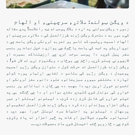
د ویګن ټولنه: ملاتړ، سرچینې، او الهام
زموږ د ویګن ټولنې په اړه د بلاګ پوسټ ته ښه راغلاست! پدې مقاله
کې، موږ به د متحرک ویګن ژوند طرزالعمل کې د ملاتړ، سرچینو او
الهام اهمیت وپلټو. که تاسو یو تجربه لرونکی ویګن یاست چې د
نوي اړیکو په لټه کې یاست یا څوک چې یوازې د خپل نبات پر بنسټ
سفر پیل کوي، دا پوسټ موخه لري چې ارزښتناکه بصیرت او
لارښوونې چمتو کړي. راځئ چې یوځای د ویګنیزم نړۍ ته لاړ شو! د
ویګن ژوند طرزالعمل ته حرکت کول د متوازن ویګن رژیم اهمیت
پوهیدل د ویګن رژیم کې ستاسو د تغذیې اړتیاو پوره کولو
لپاره د مختلفو میوو، سبزیجاتو، غلو، دانو، مغز لرونکو او
تخمونو خوړل اړین دي. دا مهمه ده چې ځان د نباتاتو پر بنسټ
خواړو کې موندل شوي کلیدي مغذي موادو او دا چې څنګه یې په
خپلو خواړو کې شامل کړئ زده کړئ. د لیبلونو لوستلو او غیر
ویګن اجزاو پیژندلو زده کړه د ویګن ژوند طرزالعمل تعقیبولو
پرمهال د لیبلونو په احتیاط سره لوستل خورا مهم دي. د
لبنیاتو، هګیو، جیلاتین او شات په څیر اجزاو ته پام وکړئ،
کوم چې د څارویو څخه اخیستل شوي عام محصولات دي. …