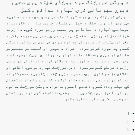
د ویګن غورځنګ سره یوځای شئ: د یوې صحي،
ډیرې مهربانې نړۍ لپاره مدافع وکیل
د ویګن غورځنګ په دې وروستیو کلونو کې په چټکۍ سره وده کړې،
چې ډیر او ډیر خلک د خپل روغتیا، چاپیریال او څارویو د
هوساینې لپاره د نباتاتو پر بنسټ رژیم غوره کوي. دا ژوند
طرزالعمل نه یوازې د هغه څه په اړه دی چې موږ یې خورو، بلکې د
هغو ارزښتونو او باورونو په اړه هم دی چې موږ یې ساتو. د ویګن
کیدو په غوره کولو سره، افراد د غوښې او لبنیاتو صنعتونو
صنعتي او ډیری وخت ظالمانه کړنو په وړاندې دریځ نیسي، او د
ډیر رحم او دوامداره نړۍ لپاره ملاتړ کوي. د نباتاتو پر بنسټ
رژیم د فزیکي ګټو سربیره، د دې غورځنګ لپاره یو قوي اخلاقي او
اخلاقي جز هم شتون لري. زموږ د رژیم څخه د څارویو محصولاتو له
مینځه وړلو سره، موږ په فعاله توګه د څارویو رنځ او استحصال
کې خپله ونډه کموو. د شخصي اغیزو هاخوا، د ویګن غورځنګ هم لوی
ټولنیز اغیز لري، ځکه چې دا د وضعیت ننګونه کوي او د ډیر ذهنی
او رحم وړ لارې په لور بدلون هڅوي ..
1
2
3