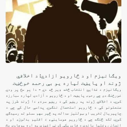
ویګانیزم او د څارویو ازادي: د اخلاقي
ژوند او پایښت لپاره یو بې رحمه خوځښت
ویګانیزم د غذايي انتخاب څخه ډیر څه دي - دا یو مخ پر ودې
غورځنګ دی چې رحم، پایښت او د څارویو د آزادۍ لپاره مبارزه
کوي. د اخلاقي ژوند په ریښو کې د ریښو سره، دا ژوند طرز په
صنعتونو کې د څارویو استحصال ننګوي پداسې حال کې چې د
چاپیریال تخریب او ټولنیز عدالت په څیر مهم مسلو ته رسیدګي
کوي. لکه څنګه چې د څارویو هوساینې، د اقلیم بدلون، او د
انسان روغتیا باندې د فابریکې کرنې اغیزې په اړه پوهاوی مخ