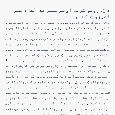
د څارویو کرنه او ټولنیز عدالت: د پټو
اغیزو څرګندول
د څارویو کرنه له اوږدې مودې راهیسې د نړیوال خوراکي توکو د
تولید بنسټ وه، مګر د هغې اغیز د چاپیریال یا اخلاقي اندیښنو
څخه ډیر لرې دی. په زیاتیدونکي توګه، د څارویو کرنې او
ټولنیز عدالت ترمنځ اړیکه پاملرنه ترلاسه کوي، ځکه چې د صنعت
کړنې د کار حقونو، د خوړو عدالت، نژادي نابرابرۍ، او د
حاشیه شویو ټولنو د استحصال په څیر مسلو سره یو ځای کیږي. پدې
مقاله کې، موږ څیړو چې د څارویو کرنه څنګه ټولنیز عدالت
اغیزه کوي او ولې دا تقاطعونه بیړنۍ پاملرنې ته اړتیا لري. 1.
د کار حقونه او استحصال د څارویو کرنې کې کارګران، په
ځانګړې توګه د قصاب خانو او فابریکو فارمونو کې، ډیری
وختونه د سخت استحصال سره مخ کیږي. ډیری دا کارګران د حاشیه
شویو ټولنو څخه راځي، پشمول د مهاجرینو، رنګ لرونکو خلکو،
او ټیټ عاید لرونکو کورنیو، چې د کار خوندیتوب ته محدود
لاسرسی لري. د فابریکو فارمونو او د غوښې بسته کولو فابریکو
کې، کارګران خطرناک کاري شرایط زغمي - د خطرناکو ماشینونو
سره مخ کیدل، فزیکي ناوړه ګټه اخیستنه، او زهرجن کیمیاوي
مواد. دا شرایط نه یوازې د دوی روغتیا له خطر سره مخ کوي بلکه
د دوی اساسي بشري حقونه هم سرغړونه کوي. ..