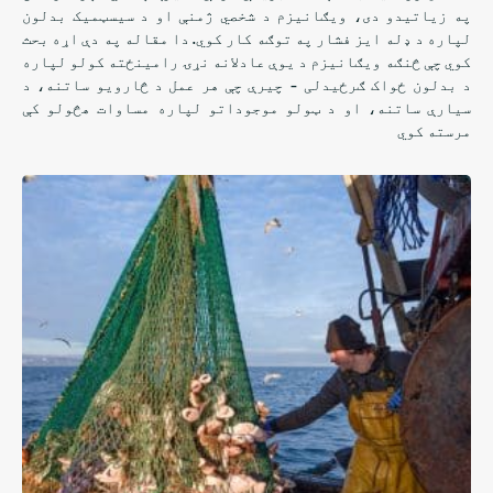
په زیاتیدو دی، ویګانیزم د شخصي ژمنې او د سیسټمیک بدلون
لپاره د ډله ایز فشار په توګه کار کوي. دا مقاله په دې اړه بحث
کوي چې څنګه ویګانیزم د یوې عادلانه نړۍ رامینځته کولو لپاره
د بدلون ځواک ګرځیدلی - چیرې چې هر عمل د څارویو ساتنه، د
سیارې ساتنه، او د ټولو موجوداتو لپاره مساوات هڅولو کې
مرسته کوي