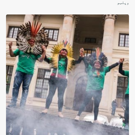
وپلټو