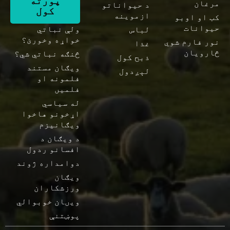
پورته
مرغان
د حیواناتو
کول
ازموینه
کب او اوبو
حیوانات
ولې نباتي
لباس
خواړه وخورئ؟
نور فارم شوي
غذا
څارویان
څنګه نباتي شي؟
ذبح کول
ویګان مستند
لېږدول
فلمونه او
فلمیں
له سیاسي
اړخونو هاخوا
ویګانیزم
د ویګان د
افسانو ردول
دوامداره ژوند
ویګان
ورزشکاران
ويںان خوبوالي
پوښتنې