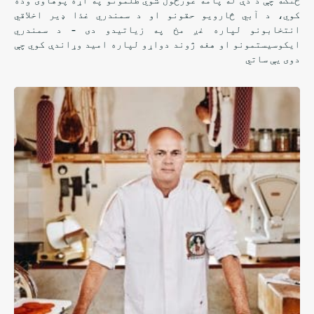
کوي، د آبي څارویو حقونو او د سمندري غذا ډیر اخلاقي
انتخابونو لپاره غږ مخ په زیاتیدو دی - د سمندري
ایکوسیستمونو او هغه ژوند دواړو لپاره امید وړاندې کوي چې
دوی یې ساتي