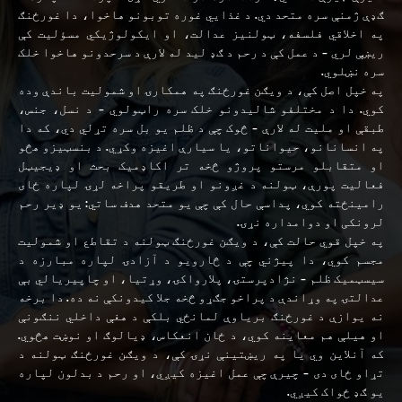
ګډې ژمنې سره متحد دي. د غذايي غوره توبونو هاخوا، دا غورځنګ
په اخلاقي فلسفه، ټولنیز عدالت، او ایکولوژیکي مسؤلیت کې
ریښې لري - د عمل کې د رحم د ګډ لید له لارې د سرحدونو هاخوا خلک
سره نښلوي.
په خپل اصل کې، د ویګن غورځنګ په همکارۍ او شمولیت باندې وده
کوي. دا د مختلفو شالیدونو خلک سره راټولوي - د نسل، جنس،
طبقې او مليت له لارې - څوک چې د ظلم یو بل سره تړلي دي، که دا
په انسانانو، حیواناتو، یا سیارې اغیزه وکړي. د بنسټیزو هڅو
او متقابلو مرستو پروژو څخه تر اکاډمیک بحث او ډیجیټل
فعالیت پورې، ټولنه د غږونو او طریقو پراخه لړۍ لپاره ځای
رامینځته کوي، پداسې حال کې چې یو متحد هدف ساتي: یو ډیر رحم
لرونکی او دوامداره نړۍ.
په خپل قوي حالت کې، د ویګن غورځنګ ټولنه د تقاطع او شمولیت
مجسم کوي، دا پیژني چې د څارویو د آزادۍ لپاره مبارزه د
سیسټمیک ظلم - نژادپرستۍ، پلارواکۍ، وړتیا، او چاپیریالي بې
عدالتۍ په وړاندې د پراخو جګړو څخه جلا کیدونکې نه ده. دا برخه
نه یوازې د غورځنګ بریاوې لمانځي بلکې د هغې داخلي ننګونې
او هیلې هم معاینه کوي، د ځان انعکاس، ډیالوګ او نوښت هڅوي.
که آنلاین وي یا په ریښتینې نړۍ کې، د ویګن غورځنګ ټولنه د
تړاو ځای دی - چیرې چې عمل اغیزه کیږي، او رحم د بدلون لپاره
یو ګډ ځواک کیږي.