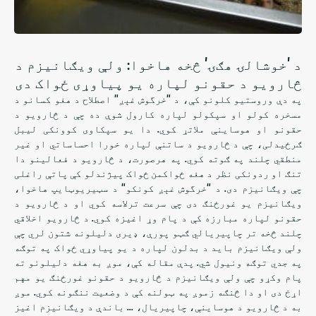
د 'خوشالۍ هګۍ' څخه هاخوا: ولې ویګانیزم د
څارویو د حقونو لپاره یو پیاوړی ځواک دی
په دې وروستیو کلونو کې، د "خرگوش غېږ" اصطلاح د هغو کسانو د
مسخره کولو او سپکولو لپاره کارول شوې ده چې د څارویو د
حقونو او هوساینې ملاتړ کوي. دا یو سپکاوی کوونکی لیبل
ګرځیدلی، چې د څارویو د ساتنې لپاره خورا احساساتي او غیر
منطقي چلند په ګوته کوي. په هرصورت، د څارویو د فعالینو دا
تنګ او ردونکی نظر د هغه ځواکمن ځواک پیژندلو کې پاتې راغلی
چې ویګانیزم دی. د "خرگوش غېږ کونکو" د سټیریوټایپ هاخوا،
ویګانیزم یو غورځنګ دی چې سرعت ترلاسه کوي او د څارویو د
حقونو لپاره مبارزه کې د پام وړ اغیزه کوي. د څارویو اخلاقي
چلند څخه تر چاپیریالي ګټو پورې، ډیری دلیلونه شتون لري چې
ولې ویګانیزم باید د بدلون لپاره د یو پیاوړي ځواک په توګه
په جدي توګه ونیول شي. پدې مقاله کې، موږ به هغه دلیلونو ته
پام وکړو چې ولې ویګانیزم د څارویو د حقونو غورځنګ یو مهم
اړخ دی او دا څنګه زموږ په ټولنه کې د وضعیت ننګونه کوي. موږ
به د څارویو د هوساینې، چاپیریال، ... باندې د ویګانیزم اغیز