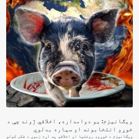
ویګانیزم: یو دوامداره، اخلاقي ژوند چې د
خوړو انتخابونه او سیاره بدلوي
ویګانیزم د خوړو، روغتیا او اخلاقو په اړه زموږ د فکر کولو