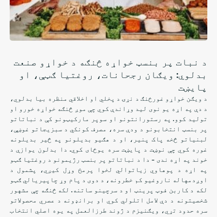
د نبات پر بنسټ خواړه څنګه د خواړو صنعت
بدلوي: ویګان رجحانات، روغتیا ګټې، او
پایښت
د ویګن خواړو غورځنګ د نړۍ د پخلي او اخلاقي منظره بیا بدلوي،
د دې په اړه یو نوی لید وړاندې کوي چې موږ څنګه خواړه خورو او
تولید کوو. په رستورانتونو او سوپر مارکیټونو کې د نباتاتو
پر بنسټ انتخابونو د ودې سره، مصرف کونکي د سبزیجاتو غوښې،
لبنیاتو څخه پاک پنیر، او د هګیو بدیلونو په څیر بدیلونه
غوره کوي چې نوښت د پایښت سره یوځای کوي. دا بدلون یوازې د
خوند په اړه ندی - دا د نباتاتو پر بنسټ رژیمونو د روغتیا ګټو
په اړه د پوهاوي زیاتوالي لخوا پرمخ وړل کیږي، پشمول د
اوږدمهاله ناروغیو کم خطرونه، د دوی د پام وړ چاپیریالي ګټو
لکه د کاربن فوټ پرینټ او د سرچینو ساتنه. لکه څنګه چې مشهور
شخصیتونه د دې لامل اتلولي کوي او برانډونه د عصري محصولاتو
سره حدود تړي، ویګنیزم د ژوند طرزالعمل په یوه اصلي انتخاب