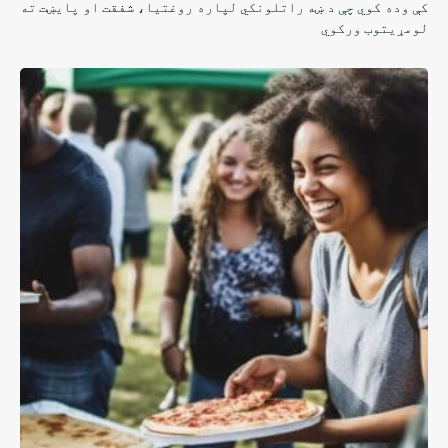
کې وده کوي چې د ښه راتلونکي لپاره روغتیا، شفقت او پایښت ته
لومړیتوب ورکوي