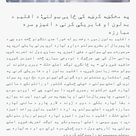
په مخکښه کرښه کې ځایی ټولنې: د اقلیم د
بدلون او فابریکې کرنې د اغیزو سره
مبارزه
د اقلیم بدلون زموږ د وخت یو له خورا جدي ننګونو څخه دی، چې د
چاپیریال او بشري ټولنو دواړو لپاره لرې پرتې پایلې لري. په
هرصورت، ټولې ټولنې د هغې اغیزې په مساوي ډول نه تجربه کوي.
پداسې حال کې چې هرڅوک د تودوخې سیارې څخه اغیزمن کیږي،
حاشیه شوي ډلې - په ځانګړي توګه اصلي خلک - ډیری وختونه تر
ټولو سخت زیانمن کیږي. د اقلیم بدلون او د فابریکې کرنې په
څیر استثماري صنعتونو دوه ګونی ګواښونو سره مخ دي، په ټوله
نړۍ کې اصلي ټولنې د خپلې ځمکې، کلتور او راتلونکي د ساتنې
لپاره قوي حرکتونه رهبري کوي. دا ټولنې، چې له اوږدې مودې
راهیسې د چاپیریال ساتنې او پایښت په سر کې دي، اوس نه یوازې
د بقا لپاره بلکې د دوی د ژوند د لارو چارو د ساتنې لپاره
مبارزه کوي. د اصلي ټولنو په اړه د اقلیم بدلون پراخه اغیزه
اصلي خلک د اقلیم د بدلون د اغیزو لپاره ترټولو زیان منونکي
دي. د یوې سیمې د اصلي اوسیدونکو په توګه تعریف شوي، اصلي
ټولنې په تاریخي ډول د دوی ځمکې سره تړلي دي او د ... لپاره یې
پیچلي سیسټمونه رامینځته کړي دي