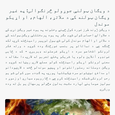
د ویګان ټولنې جوړولو څرنګوالی: په غیر
ویګان ټولنه کې د ملاتړ، الهام، او اړیکو
موندل
د ویګن ژوند طرز غوره کول ځینې وختونه په یوه غیر ویګن نړۍ کې
د جلاوالي احساس کولی شي، مګر په یوه پرمختللې ویګن ټولنه کې
د ملاتړ او الهام موندل کولی شي ټول توپیر رامینځته کړي. لکه
څنګه چې د نباتاتو پر بنسټ غورځنګ وده کوي، د ورته فکر
لرونکو اشخاصو سره د اړیکو فرصتونه ډیریږي - که د ځایی
غونډو، آنلاین ډلو، یا شریکو پخلي تجربو له لارې. دا مقاله د
معنی لرونکو اړیکو رامینځته کولو عملي لارې روښانه کوي، د
ویګن دوستانه رستورانتونو او پیښو موندلو څخه د لارښودانو
او مدافع نوښتونو سره ښکیلتیا پورې. په ګډه، موږ کولی شو یو
رحم لرونکی شبکه رامینځته کړو چې د څارویو، سیارې او زموږ د
ټولیز هوساینې لپاره مثبت بدلون هڅولو پرمهال یو بل ته وده
ورکړي