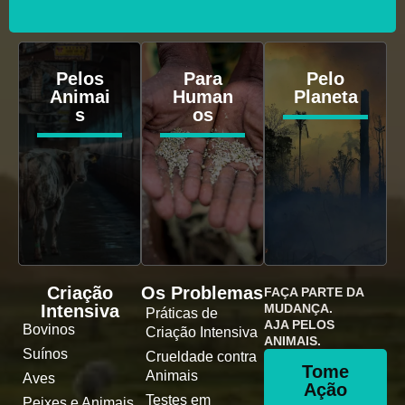
Pelos
Para
Pelo
Animai
Human
Planeta
s
os
Criação
Os Problemas
FAÇA PARTE DA
Intensiva
MUDANÇA.
Práticas de
AJA PELOS
Bovinos
Criação Intensiva
ANIMAIS.
Suínos
Crueldade contra
Tome
Animais
Aves
Ação
Testes em
Peixes e Animais