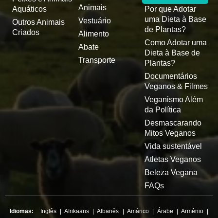
Animais
Aquáticos
Por que Adotar
uma Dieta à Base
Vestuário
Outros Animais
de Plantas?
Criados
Alimento
Como Adotar uma
Abate
Dieta à Base de
Transporte
Plantas?
Documentários
Veganos & Filmes
Veganismo Além
da Política
Desmascarando
Mitos Veganos
Vida sustentável
Atletas Veganos
Beleza Vegana
FAQs
Idiomas:
Inglês
|
Afrikaans
|
Albanês
|
Amárico
|
Árabe
|
Armênio
|