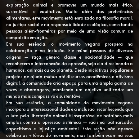
exploração animal e promover um mundo mais ético,
sustentável e equitativo. Muito além das preferências
alimentares, este movimento está enraizado na filosofia moral,
na justiça social e na responsabilidade ecológica, conectando
pessoas além-fronteiras por meio de uma visão comum de
compaixão em ação.
Em sua essência, o movimento vegano prospera na
colaboração e na inclusão. Ele reúne pessoas de diversas
origens — raça, gênero, classe e nacionalidade — que
reconhecem a interconexão da opressão, seja ela direcionada a
humanos, animais ou ao planeta. Desde iniciativas populares e
projetos de ajuda mútua até discursos acadêmicos e ativismo
digital, a comunidade cria espaço para uma ampla gama de
vozes e abordagens, mantendo um objetivo unificado: um
mundo mais compassivo e sustentável.
Em sua essência, a comunidade do movimento vegano
incorpora a interseccionalidade e a inclusão, reconhecendo que
a luta pela libertação animal é inseparável de batalhas mais
amplas contra a opressão sistêmica — racismo, patriarcado,
capacitismo e injustiça ambiental. Esta seção não apenas
celebra as vitórias do movimento, mas também examina seus