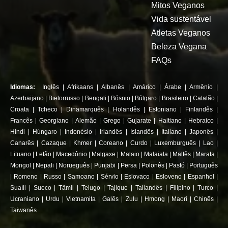
Mitos Veganos
Vida sustentável
Atletas Veganos
Beleza Vegana
FAQs
Idiomas:
Inglês
|
Afrikaans
|
Albanês
|
Amárico
|
Árabe
|
Armênio
|
Azerbaijano
|
Bielorrusso
|
Bengali
|
Bósnio
|
Búlgaro
|
Brasileiro
|
Catalão
|
Croata
|
Tcheco
|
Dinamarquês
|
Holandês
|
Estoniano
|
Finlandês
|
Francês
|
Georgiano
|
Alemão
|
Grego
|
Gujarate
|
Haitiano
|
Hebraico
|
Hindi
|
Húngaro
|
Indonésio
|
Irlandês
|
Islandês
|
Italiano
|
Japonês
|
Canarês
|
Cazaque
|
Khmer
|
Coreano
|
Curdo
|
Luxemburguês
|
Lao
|
Lituano
|
Letão
|
Macedônio
|
Malgaxe
|
Malaio
|
Malaiala
|
Maltês
|
Marata
|
Mongol
|
Nepali
|
Norueguês
|
Punjabi
|
Persa
|
Polonês
|
Pastó
|
Português
|
Romeno
|
Russo
|
Samoano
|
Sérvio
|
Eslovaco
|
Esloveno
|
Espanhol
|
Suaíli
|
Sueco
|
Tâmil
|
Telugo
|
Tajique
|
Tailandês
|
Filipino
|
Turco
|
Ucraniano
|
Urdu
|
Vietnamita
|
Galês
|
Zulu
|
Hmong
|
Maori
|
Chinês
|
Taiwanês