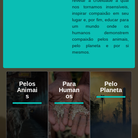
revelar a crueldade à qual
nos tornamos insensíveis,
inspirar compaixão em seu
lugar e, por fim, educar para
um mundo onde os
humanos demonstrem
compaixão pelos animais,
pelo planeta e por si
mesmos.
Pelos
Para
Pelo
Animai
Human
Planeta
s
os