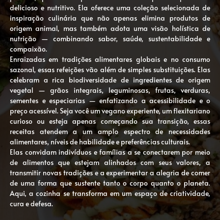
delicioso e nutritivo. Ela oferece uma coleção selecionada de
inspiração culinária que não apenas elimina produtos de
origem animal, mas também adota uma visão holística de
nutrição — combinando sabor, saúde, sustentabilidade e
compaixão.
Enraizadas em tradições alimentares globais e no consumo
sazonal, essas refeições vão além de simples substituições. Elas
celebram a rica biodiversidade de ingredientes de origem
vegetal — grãos integrais, leguminosas, frutas, verduras,
sementes e especiarias — enfatizando a acessibilidade e o
preço acessível. Seja você um vegano experiente, um flexitariano
curioso ou esteja apenas começando sua transição, essas
receitas atendem a um amplo espectro de necessidades
alimentares, níveis de habilidade e preferências culturais.
Elas convidam indivíduos e famílias a se conectarem por meio
de alimentos que estejam alinhados com seus valores, a
transmitir novas tradições e a experimentar a alegria de comer
de uma forma que sustente tanto o corpo quanto o planeta.
Aqui, a cozinha se transforma em um espaço de criatividade,
cura e defesa.