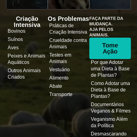
Criação
Os Problemas
FAÇA PARTE DA
Intensiva
MUDANÇA.
Práticas de
AJA PELOS
Bovinos
Criação Intensiva
ANIMAIS.
Suínos
Crueldade contra
Tome
Animais
Aves
Ação
Testes em
Peixes e Animais
Animais
Aquáticos
Por que Adotar
uma Dieta à Base
Vestuário
Outros Animais
de Plantas?
Criados
Alimento
Como Adotar uma
Abate
Dieta à Base de
Transporte
Plantas?
Documentários
Veganos & Filmes
Veganismo Além
da Política
Desmascarando