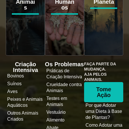
Animai
Human
Planeta
s
os
Criação
Os Problemas
FAÇA PARTE DA
Intensiva
MUDANÇA.
Práticas de
AJA PELOS
Bovinos
Criação Intensiva
ANIMAIS.
Suínos
Crueldade contra
Tome
Animais
Aves
Ação
Testes em
Peixes e Animais
Animais
Aquáticos
Por que Adotar
uma Dieta à Base
Vestuário
Outros Animais
de Plantas?
Criados
Alimento
Como Adotar uma
Abate