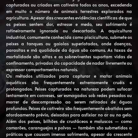
capturados ou criados em cativeiro todos os anos, excedendo
em muito o número de animais terrestres explorados na
agricultura. Apesar das crescentes evidências científicas de que
os peixes sentem dor, estresse e medo, seu sofrimento é
rotineiramente ignorado ou descartado. A aquicultura
industrial, comumente conhecida como piscicultura, submete os
peixes a tanques ou gaiolas superlotados, onde doenças,
parasitas e má qualidade da água são comuns. As taxas de
mortalidade são altas e os sobreviventes suportam vidas de
confinamento, privados da capacidade de nadar livremente ou
expressar comportamentos naturais.
Os métodos utilizados para capturar e matar animais
aquáticos são frequentemente extremamente cruéis e
prolongados. Peixes capturados na natureza podem sufocar
lentamente em conveses, ser esmagados sob redes pesadas ou
morrer de descompressão ao serem retirados de águas
profundas. Peixes de cativeiro são frequentemente abatidos sem
atordoamento prévio, deixados para asfixiar no ar ou no gelo.
Além dos peixes, bilhões de crustáceos e moluscos — como
camarões, caranguejos e polvos — também são submetidos a
práticas que causam imenso sofrimento, apesar do crescente