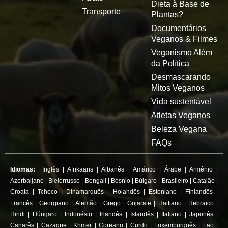
Dieta à Base de
Transporte
Plantas?
Documentários
Veganos & Filmes
Veganismo Além
da Política
Desmascarando
Mitos Veganos
Vida sustentável
Atletas Veganos
Beleza Vegana
FAQs
Idiomas:
Inglês
|
Afrikaans
|
Albanês
|
Amárico
|
Árabe
|
Armênio
|
Azerbaijano
|
Bielorrusso
|
Bengali
|
Bósnio
|
Búlgaro
|
Brasileiro
|
Catalão
|
Croata
|
Tcheco
|
Dinamarquês
|
Holandês
|
Estoniano
|
Finlandês
|
Francês
|
Georgiano
|
Alemão
|
Grego
|
Gujarate
|
Haitiano
|
Hebraico
|
Hindi
|
Húngaro
|
Indonésio
|
Irlandês
|
Islandês
|
Italiano
|
Japonês
|
Canarês
|
Cazaque
|
Khmer
|
Coreano
|
Curdo
|
Luxemburguês
|
Lao
|