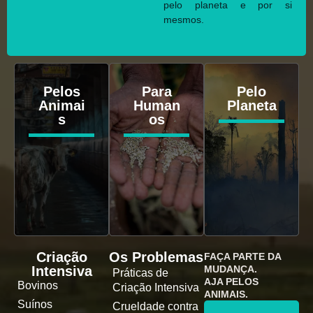
pelo planeta e por si
mesmos.
Pelos
Para
Pelo
Animai
Human
Planeta
s
os
Criação
Os Problemas
FAÇA PARTE DA
Intensiva
MUDANÇA.
Práticas de
AJA PELOS
Bovinos
Criação Intensiva
ANIMAIS.
Suínos
Crueldade contra