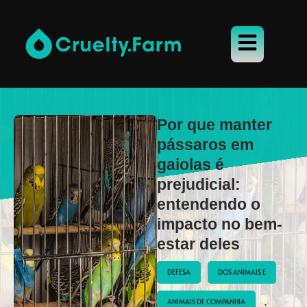
Por que manter
pássaros em
gaiolas é
prejudicial:
entendendo o
impacto no bem-
estar deles
DEFESA
DOS ANIMAIS E
ANIMAIS DE COMPANHIA
 : 