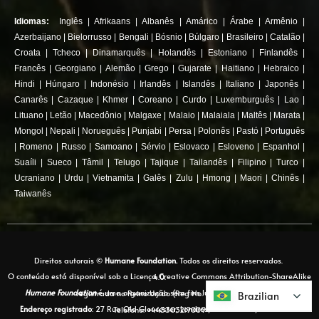
Idiomas:
Inglês
|
Afrikaans
|
Albanês
|
Amárico
|
Árabe
|
Armênio
|
Azerbaijano
|
Bielorrusso
|
Bengali
|
Bósnio
|
Búlgaro
|
Brasileiro
|
Catalão
|
Croata
|
Tcheco
|
Dinamarquês
|
Holandês
|
Estoniano
|
Finlandês
|
Francês
|
Georgiano
|
Alemão
|
Grego
|
Gujarate
|
Haitiano
|
Hebraico
|
Hindi
|
Húngaro
|
Indonésio
|
Irlandês
|
Islandês
|
Italiano
|
Japonês
|
Canarês
|
Cazaque
|
Khmer
|
Coreano
|
Curdo
|
Luxemburguês
|
Lao
|
Lituano
|
Letão
|
Macedônio
|
Malgaxe
|
Malaio
|
Malaiala
|
Maltês
|
Marata
|
Mongol
|
Nepali
|
Norueguês
|
Punjabi
|
Persa
|
Polonês
|
Pastó
|
Português
|
Romeno
|
Russo
|
Samoano
|
Sérvio
|
Eslovaco
|
Esloveno
|
Espanhol
|
Suaíli
|
Sueco
|
Tâmil
|
Telugo
|
Tajique
|
Tailandês
|
Filipino
|
Turco
|
Ucraniano
|
Urdu
|
Vietnamita
|
Galês
|
Zulu
|
Hmong
|
Maori
|
Chinês
|
Taiwanês
Direitos autorais ©
Humane Foundation.
Todos os direitos reservados.
O conteúdo está disponível sob a Licença Creative Commons Attribution-ShareAlike 4.0.
Humane Foundation
é uma organização sem fins lucrativos autofinanciada registrada no Reino Unido (Reg No. 15077857)
Brazilian
Brazilian
Endereço registrado
: 27 Rua Old Gloucester, Londres, Reino Unido, WC1N 3AX. Telefone: +443303219009