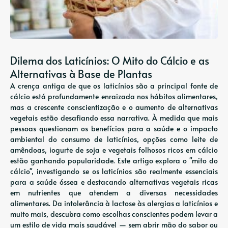
Dilema dos Laticínios: O Mito do Cálcio e as
Alternativas à Base de Plantas
A crença antiga de que os laticínios são a principal fonte de
cálcio está profundamente enraizada nos hábitos alimentares,
mas a crescente conscientização e o aumento de alternativas
vegetais estão desafiando essa narrativa. À medida que mais
pessoas questionam os benefícios para a saúde e o impacto
ambiental do consumo de laticínios, opções como leite de
amêndoas, iogurte de soja e vegetais folhosos ricos em cálcio
estão ganhando popularidade. Este artigo explora o "mito do
cálcio", investigando se os laticínios são realmente essenciais
para a saúde óssea e destacando alternativas vegetais ricas
em nutrientes que atendem a diversas necessidades
alimentares. Da intolerância à lactose às alergias a laticínios e
muito mais, descubra como escolhas conscientes podem levar a
um estilo de vida mais saudável — sem abrir mão do sabor ou