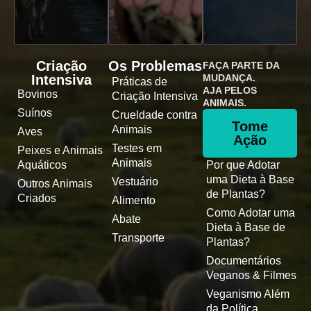
Criação
Os Problemas
FAÇA PARTE DA
Intensiva
MUDANÇA.
Práticas de
AJA PELOS
Bovinos
Criação Intensiva
ANIMAIS.
Suínos
Crueldade contra
Tome
Animais
Aves
Ação
Testes em
Peixes e Animais
Animais
Aquáticos
Por que Adotar
uma Dieta à Base
Vestuário
Outros Animais
de Plantas?
Criados
Alimento
Como Adotar uma
Abate
Dieta à Base de
Transporte
Plantas?
Documentários
Veganos & Filmes
Veganismo Além
da Política