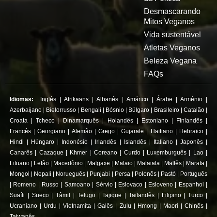
Desmascarando
Mitos Veganos
Vida sustentável
Atletas Veganos
Beleza Vegana
FAQs
Idiomas:
Inglês
|
Afrikaans
|
Albanês
|
Amárico
|
Árabe
|
Armênio
|
Azerbaijano
|
Bielorrusso
|
Bengali
|
Bósnio
|
Búlgaro
|
Brasileiro
|
Catalão
|
Croata
|
Tcheco
|
Dinamarquês
|
Holandês
|
Estoniano
|
Finlandês
|
Francês
|
Georgiano
|
Alemão
|
Grego
|
Gujarate
|
Haitiano
|
Hebraico
|
Hindi
|
Húngaro
|
Indonésio
|
Irlandês
|
Islandês
|
Italiano
|
Japonês
|
Canarês
|
Cazaque
|
Khmer
|
Coreano
|
Curdo
|
Luxemburguês
|
Lao
|
Lituano
|
Letão
|
Macedônio
|
Malgaxe
|
Malaio
|
Malaiala
|
Maltês
|
Marata
|
Mongol
|
Nepali
|
Norueguês
|
Punjabi
|
Persa
|
Polonês
|
Pastó
|
Português
|
Romeno
|
Russo
|
Samoano
|
Sérvio
|
Eslovaco
|
Esloveno
|
Espanhol
|
Suaíli
|
Sueco
|
Tâmil
|
Telugo
|
Tajique
|
Tailandês
|
Filipino
|
Turco
|
Ucraniano
|
Urdu
|
Vietnamita
|
Galês
|
Zulu
|
Hmong
|
Maori
|
Chinês
|
Taiwanês