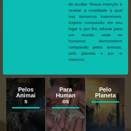
de ocultar. Nossa intenção é
revelar a crueldade à qual
nos tornamos insensíveis,
inspirar compaixão em seu
lugar e, por fim, educar para
um mundo onde os
humanos demonstrem
compaixão pelos animais,
pelo planeta e por si
mesmos.
Pelos
Para
Pelo
Animai
Human
Planeta
s
os