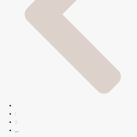
1
2
…