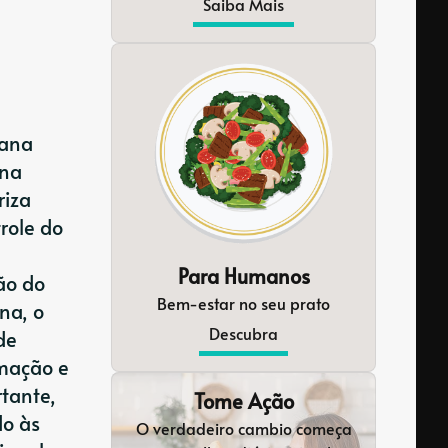
Saiba Mais
gana
ana
riza
role do
Para Humanos
ão do
Bem-estar no seu prato
na, o
Descubra
de
amação e
rtante,
Tome Ação
do às
O verdadeiro cambio começa