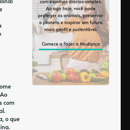
ional
com escolhas diárias simples.
e
Ao agir hoje, você pode
proteger os animais, preservar
o planeta e inspirar um futuro
a
mais gentil e sustentável.
o
Comece a Fazer a Mudança
rome
 Ao
as com
l.
a, o que
ina.