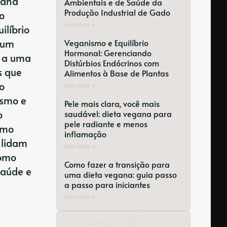
gana
Ambientais e de Saúde da
Produção Industrial de Gado
o
Leia Mais »
ilíbrio
 um
Veganismo e Equilíbrio
Hormonal: Gerenciando
r a uma
Distúrbios Endócrinos com
s que
Alimentos à Base de Plantas
o
Leia Mais »
ismo e
Pele mais clara, você mais
o
saudável: dieta vegana para
pele radiante e menos
omo
inflamação
 lidam
Leia Mais »
como
Como fazer a transição para
saúde e
uma dieta vegana: guia passo
a passo para iniciantes
Leia Mais »