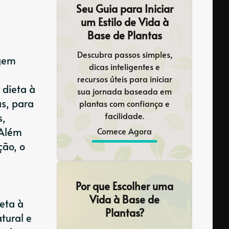
Seu Guia para Iniciar
um Estilo de Vida à
Base de Plantas
Descubra passos simples,
igem
dicas inteligentes e
recursos úteis para iniciar
 dieta à
sua jornada baseada em
as, para
plantas com confiança e
facilidade.
s,
 Além
Comece Agora
ção, o
Por que Escolher uma
Vida à Base de
eta à
Plantas?
tural e