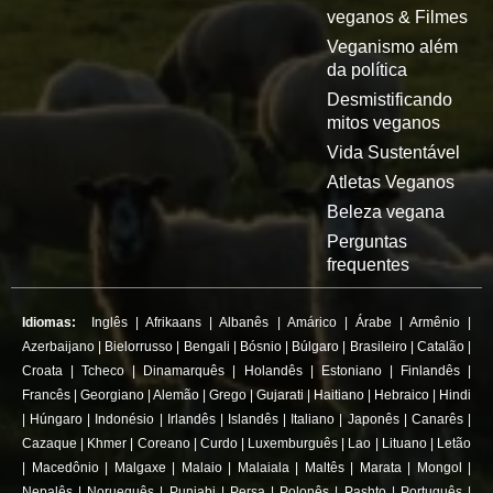
veganos & Filmes
Veganismo além
da política
Desmistificando
mitos veganos
Vida Sustentável
Atletas Veganos
Beleza vegana
Perguntas
frequentes
Idiomas:
Inglês
|
Afrikaans
|
Albanês
|
Amárico
|
Árabe
|
Armênio
|
Azerbaijano
|
Bielorrusso
|
Bengali
|
Bósnio
|
Búlgaro
|
Brasileiro
|
Catalão
|
Croata
|
Tcheco
|
Dinamarquês
|
Holandês
|
Estoniano
|
Finlandês
|
Francês
|
Georgiano
|
Alemão
|
Grego
|
Gujarati
|
Haitiano
|
Hebraico
|
Hindi
|
Húngaro
|
Indonésio
|
Irlandês
|
Islandês
|
Italiano
|
Japonês
|
Canarês
|
Cazaque
|
Khmer
|
Coreano
|
Curdo
|
Luxemburguês
|
Lao
|
Lituano
|
Letão
|
Macedônio
|
Malgaxe
|
Malaio
|
Malaiala
|
Maltês
|
Marata
|
Mongol
|
Nepalês
|
Norueguês
|
Punjabi
|
Persa
|
Polonês
|
Pashto
|
Português
|