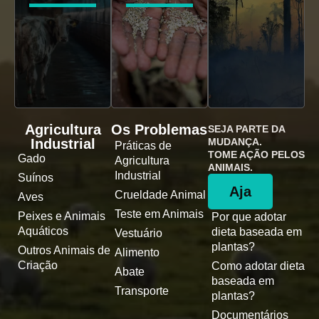
Agricultura
Os Problemas
SEJA PARTE DA
Industrial
MUDANÇA.
Práticas de
TOME AÇÃO PELOS
Gado
Agricultura
ANIMAIS.
Industrial
Suínos
Aja
Crueldade Animal
Aves
Teste em Animais
Peixes e Animais
Por que adotar
Aquáticos
dieta baseada em
Vestuário
plantas?
Outros Animais de
Alimento
Criação
Como adotar dieta
Abate
baseada em
Transporte
plantas?
Documentários