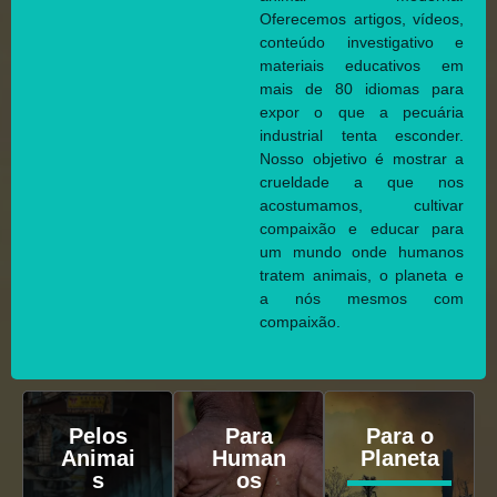
Oferecemos artigos, vídeos,
conteúdo investigativo e
materiais educativos em
mais de 80 idiomas para
expor o que a pecuária
industrial tenta esconder.
Nosso objetivo é mostrar a
crueldade a que nos
acostumamos, cultivar
compaixão e educar para
um mundo onde humanos
tratem animais, o planeta e
a nós mesmos com
compaixão.
Pelos
Para
Para o
Animai
Human
Planeta
s
os