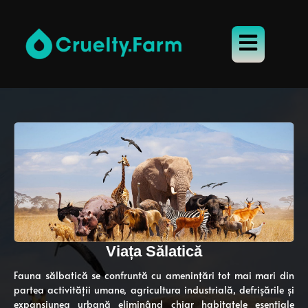
Viața Sălatică
Fauna sălbatică se confruntă cu amenințări tot mai mari din
partea activității umane, agricultura industrială, defrișările și
expansiunea urbană eliminând chiar habitatele esențiale