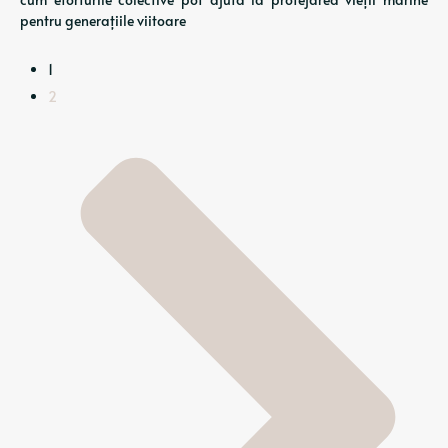
pentru generațiile viitoare
1
2