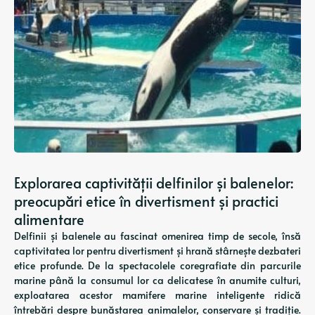
Explorarea captivității delfinilor și balenelor:
preocupări etice în divertisment și practici
alimentare
Delfinii și balenele au fascinat omenirea timp de secole, însă
captivitatea lor pentru divertisment și hrană stârnește dezbateri
etice profunde. De la spectacolele coregrafiate din parcurile
marine până la consumul lor ca delicatese în anumite culturi,
exploatarea acestor mamifere marine inteligente ridică
întrebări despre bunăstarea animalelor, conservare și tradiție.