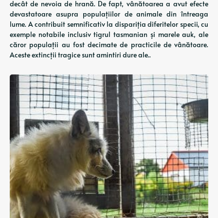
decât de nevoia de hrană. De fapt, vânătoarea a avut efecte
devastatoare asupra populațiilor de animale din întreaga
lume. A contribuit semnificativ la dispariția diferitelor specii, cu
exemple notabile inclusiv tigrul tasmanian și marele auk, ale
căror populații au fost decimate de practicile de vânătoare.
Aceste extincții tragice sunt amintiri dure ale..