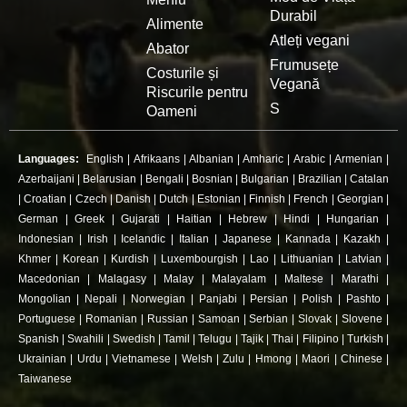
Durabil
Alimente
Atleți vegani
Abator
Frumusețe
Costurile și
Vegană
Riscurile pentru
S
Oameni
Languages:
English
|
Afrikaans
|
Albanian
|
Amharic
|
Arabic
|
Armenian
|
Azerbaijani
|
Belarusian
|
Bengali
|
Bosnian
|
Bulgarian
|
Brazilian
|
Catalan
|
Croatian
|
Czech
|
Danish
|
Dutch
|
Estonian
|
Finnish
|
French
|
Georgian
|
German
|
Greek
|
Gujarati
|
Haitian
|
Hebrew
|
Hindi
|
Hungarian
|
Indonesian
|
Irish
|
Icelandic
|
Italian
|
Japanese
|
Kannada
|
Kazakh
|
Khmer
|
Korean
|
Kurdish
|
Luxembourgish
|
Lao
|
Lithuanian
|
Latvian
|
Macedonian
|
Malagasy
|
Malay
|
Malayalam
|
Maltese
|
Marathi
|
Mongolian
|
Nepali
|
Norwegian
|
Panjabi
|
Persian
|
Polish
|
Pashto
|
Portuguese
|
Romanian
|
Russian
|
Samoan
|
Serbian
|
Slovak
|
Slovene
|
Spanish
|
Swahili
|
Swedish
|
Tamil
|
Telugu
|
Tajik
|
Thai
|
Filipino
|
Turkish
|
Ukrainian
|
Urdu
|
Vietnamese
|
Welsh
|
Zulu
|
Hmong
|
Maori
|
Chinese
|
Taiwanese