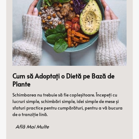
Cum să Adoptați o Dietă pe Bază de
Plante
Schimbarea nu trebuie să fie copleșitoare. Începeți cu
lucruri simple, schimbări simple, idei simple de mese și
sfaturi practice pentru cumpărături, pentru a vă bucura
de o tranziție lină.
Află Mai Multe