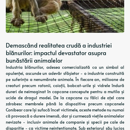
Demascând realitatea crudă a industriei
blănurilor: impactul devastator asupra
bunăstării animalelor
Industria blănurilor, adesea comercializată ca un simbol al
opulenței, ascunde un adevăr sfâșietor - o industrie construită
pe suferința a nenumărate animale. În fiecare an, milioane de
creaturi precum ratonii, coioții, bobcat-urile și vidrele îndură
dureri de neimaginat în capcane concepute pentru a mutila și
ucide de dragul modei. De la capcane cu fălci de oțel care
zdrobesc membrele până la dispozitive precum capcanele
Conibear care își sufocă încet victimele, aceste metode nu numai
că provoacă o durere imensă, dar și curmează viețile animalelor
nevizate - inclusiv animale de companie și specii pe cale de
dispariție - ca victime neintenționate. Sub exteriorul său lucios