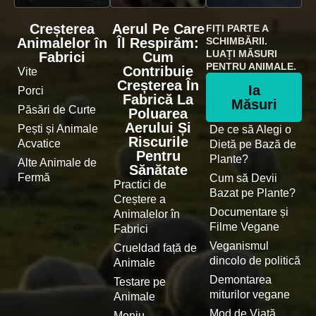
Creșterea
Aerul Pe Care
FIȚI PARTE A
Animalelor în
Îl Respirăm:
SCHIMBĂRII.
LUAȚI MĂSURI
Fabrici
Cum
PENTRU ANIMALE.
Contribuie
Vite
Creșterea În
Ia
Porci
Fabrică La
Măsuri
Păsări de Curte
Poluarea
Aerului Și
Pești și Animale
De ce să Alegi o
Riscurile
Acvatice
Dietă pe Bază de
Pentru
Plante?
Alte Animale de
Sănătate
Fermă
Cum să Devii
Practici de
Bazat pe Plante?
Creștere a
Documentare și
Animalelor în
Filme Vegane
Fabrici
Veganismul
Crueldad față de
dincolo de politică
Animale
Demontarea
Testare pe
miturilor vegane
Animale
Mod de Viață
Meniu