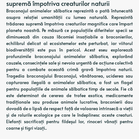
supremă împotriva creaturilor naturii
Braconajul animalelor sălbatice reprezintă o pată întunecată
asupra relației umanității cu lumea naturală. Reprezintă
trădarea supremă împotriva creaturilor magnifice care împart
planeta noastră. Pe măsură ce populațiile diferitelor specii se
diminuează din cauza lăcomiei insațiabile a braconierilor,
echilibrul delicat al ecosistemelor este perturbat, iar viitorul
biodiversității este pus în pericol. Acest eseu explorează
profunzimile braconajului animalelor sălbatice, explorând
cauzele, consecințele sale și nevoia urgentă de acțiune colectivă
pentru a combate această crimă gravă împotriva naturii.
Tragedia braconajului Braconajul, vânătoarea, uciderea sau
capturarea ilegală a animalelor sălbatice, a fost un flagel
pentru populațiile de animale sălbatice timp de secole. Fie că
este determinat de cererea de trofee exotice, medicamente
tradiționale sau produse animale lucrative, braconierii dau
dovadă de o lipsă de respect față de valoarea intrinsecă a vieții
și de rolurile ecologice pe care le îndeplinesc aceste creaturi.
Elefanți sacrificați pentru fildeșul lor, rinoceri vânați pentru
coarne și tigri vizați..