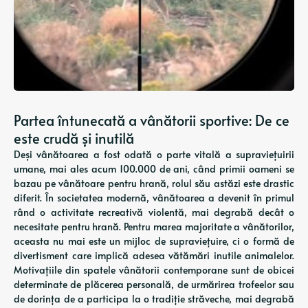
Partea întunecată a vânătorii sportive: De ce
este crudă și inutilă
Deși vânătoarea a fost odată o parte vitală a supraviețuirii
umane, mai ales acum 100.000 de ani, când primii oameni se
bazau pe vânătoare pentru hrană, rolul său astăzi este drastic
diferit. În societatea modernă, vânătoarea a devenit în primul
rând o activitate recreativă violentă, mai degrabă decât o
necesitate pentru hrană. Pentru marea majoritate a vânătorilor,
aceasta nu mai este un mijloc de supraviețuire, ci o formă de
divertisment care implică adesea vătămări inutile animalelor.
Motivațiile din spatele vânătorii contemporane sunt de obicei
determinate de plăcerea personală, de urmărirea trofeelor ​​sau
de dorința de a participa la o tradiție străveche, mai degrabă