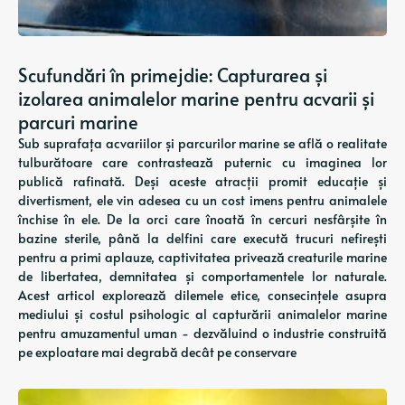
Scufundări în primejdie: Capturarea și
izolarea animalelor marine pentru acvarii și
parcuri marine
Sub suprafața acvariilor și parcurilor marine se află o realitate
tulburătoare care contrastează puternic cu imaginea lor
publică rafinată. Deși aceste atracții promit educație și
divertisment, ele vin adesea cu un cost imens pentru animalele
închise în ele. De la orci care înoată în cercuri nesfârșite în
bazine sterile, până la delfini care execută trucuri nefirești
pentru a primi aplauze, captivitatea privează creaturile marine
de libertatea, demnitatea și comportamentele lor naturale.
Acest articol explorează dilemele etice, consecințele asupra
mediului și costul psihologic al capturării animalelor marine
pentru amuzamentul uman - dezvăluind o industrie construită
pe exploatare mai degrabă decât pe conservare