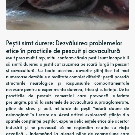
Peștii simt durere: Dezvăluirea problemelor
etice în practicile de pescuit și acvacultură
Mult prea mult timp, mitul conform căruia peștii sunt incapabili
să simtă durerea a justificat cruzimea pe scară largă în pescuit
și acvacultură. Cu toate acestea, dovezile științifice tot mai
numeroase dezvăluie o realitate complet diferită: peștii posedă
structurile neurologice și răspunsurile comportamentale
necesare pentru a experimenta durerea, frica și suferința. De la
practicile de pescuit comercial care provoacă suferințe
prelungite, până la sistemele de acvacultură supraaglomerate,
pline de stres și boli, miliarde de pești îndură daune de
neimaginat în fiecare an. Acest articol explorează știința din
spatele conștiinței peștilor, expune deficiențele etice ale acestor
industrii și ne provoacă să ne regândim relația cu viața
acvatică - îndemnând la alegeri pline de compasiune care