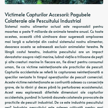
Victimele Capturilor Accesorii: Pagubele
Colaterale ale Pescuitului Industrial
Sistemul nostru alimentar actual este responsabil pentru
moartea a peste 9 miliarde de animale terestre anual. Cu toate
acestea, această cifră uimitoare doar sugerează amploarea
mai largă a suferinței din cadrul sistemului nostru alimentar,
deoarece acesta se adresează exclusiv animalelor terestre. Pe
lângă costul terestru, industria pescuitului are un impact
devastator asupra vieții marine, luând viețile a trilioane de pești
și alte creaturi marine în fiecare an, fie direct pentru consumul
uman, fie ca victime neintenționate ale practicilor de pescuit.
Capturile accidentale se referă la capturarea neintenționată a
speciilor nevizate în timpul operațiunilor de pescuit comercial.
Aceste victime neintenționate se confruntă adesea cu consecințe
grave, de la răniri și deces până la perturbarea ecosistemului.
Acest eseu explorează diferitele dimensiuni ale capturilor
accidentale, punând în lumină daunele colaterale provocate de
practicile de pescuit industrial. De ce este industria pescuitului
rea? Industria pescuitului este adesea criticată pentru mai