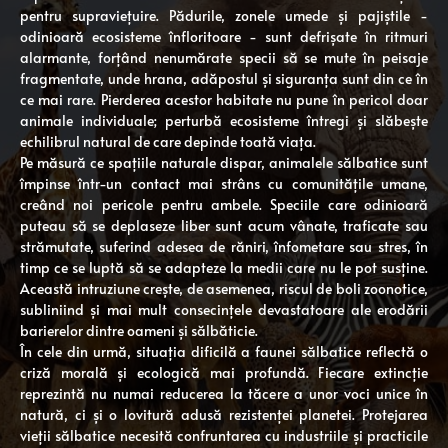
pentru supraviețuire. Pădurile, zonele umede și pajiștile -
odinioară ecosisteme înfloritoare - sunt defrișate în ritmuri
alarmante, forțând nenumărate specii să se mute în peisaje
fragmentate, unde hrana, adăpostul și siguranța sunt din ce în
ce mai rare. Pierderea acestor habitate nu pune în pericol doar
animale individuale; perturbă ecosisteme întregi și slăbește
echilibrul natural de care depinde toată viața.
Pe măsură ce spațiile naturale dispar, animalele sălbatice sunt
împinse într-un contact mai strâns cu comunitățile umane,
creând noi pericole pentru ambele. Speciile care odinioară
puteau să se deplaseze liber sunt acum vânate, traficate sau
strămutate, suferind adesea de răniri, înfometare sau stres, în
timp ce se luptă să se adapteze la medii care nu le pot susține.
Această intruziune crește, de asemenea, riscul de boli zoonotice,
subliniind și mai mult consecințele devastatoare ale erodării
barierelor dintre oameni și sălbăticie.
În cele din urmă, situația dificilă a faunei sălbatice reflectă o
criză morală și ecologică mai profundă. Fiecare extincție
reprezintă nu numai reducerea la tăcere a unor voci unice în
natură, ci și o lovitură adusă rezistenței planetei. Protejarea
vieții sălbatice necesită confruntarea cu industriile și practicile