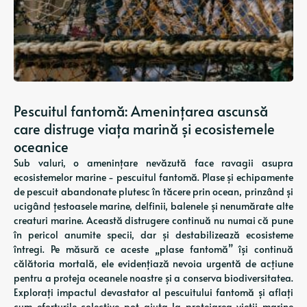
Pescuitul fantomă: Amenințarea ascunsă
care distruge viața marină și ecosistemele
oceanice
Sub valuri, o amenințare nevăzută face ravagii asupra
ecosistemelor marine - pescuitul fantomă. Plase și echipamente
de pescuit abandonate plutesc în tăcere prin ocean, prinzând și
ucigând țestoasele marine, delfinii, balenele și nenumărate alte
creaturi marine. Această distrugere continuă nu numai că pune
în pericol anumite specii, dar și destabilizează ecosisteme
întregi. Pe măsură ce aceste „plase fantomă” își continuă
călătoria mortală, ele evidențiază nevoia urgentă de acțiune
pentru a proteja oceanele noastre și a conserva biodiversitatea.
Explorați impactul devastator al pescuitului fantomă și aflați
cum eforturile colective pot ajuta la protejarea vieții marine