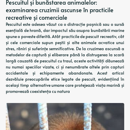
Pescuitul și bunăstarea animalelor:
examinarea cruzimii ascunse în practicile
recreative și comerciale
Pescuitul este adesea văzut ca o distracție pașnică sau o sursă
esențială de hrană, dar impactul său asupra bunăstării marine
spune o poveste diferită. Atât practicile de pescuit recreativ, cât
și cele comerciale supun peștii și alte animale acvatice unui
stres, răniri și suferințe semnificative. De la cruzimea ascunsă a
metodelor de captură și eliberare până la distrugerea la scară
largă cauzată de pescuitul cu traul, aceste activități dăunează
nu numai speciilor vizate, ci și nenumărate altele prin capturi
accidentale și echipamente abandonate. Acest articol
dezvăluie preocupările etice legate de pescuit, evidențiind în
același timp alternative umane care protejează viața marină și
promovează coexistența cu natura