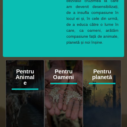
dezvălui cruzimea la care
am devenit desensibilizați,
de a insufla compasiune în
locul ei și, în cele din urmă,
de a educa către o lume în
care, ca oameni, arătăm
compasiune față de animale,
planetă și noi înșine.
Pentru
Pentru
Pentru
Animal
Oameni
planetă
e