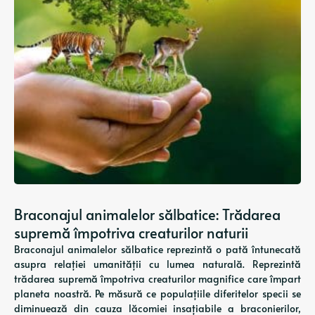
Braconajul animalelor sălbatice: Trădarea
supremă împotriva creaturilor naturii
Braconajul animalelor sălbatice reprezintă o pată întunecată
asupra relației umanității cu lumea naturală. Reprezintă
trădarea supremă împotriva creaturilor magnifice care împart
planeta noastră. Pe măsură ce populațiile diferitelor specii se
diminuează din cauza lăcomiei insațiabile a braconierilor,