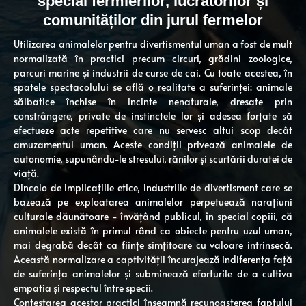
special fermierilor, lucrătorilor și
comunităților din jurul fermelor
Utilizarea animalelor pentru divertismentul uman a fost de mult
normalizată în practici precum circuri, grădini zoologice,
parcuri marine și industrii de curse de cai. Cu toate acestea, în
spatele spectacolului se află o realitate a suferinței: animale
sălbatice închise în incinte nenaturale, dresate prin
constrângere, private de instinctele lor și adesea forțate să
efectueze acte repetitive care nu servesc altui scop decât
amuzamentul uman. Aceste condiții privează animalele de
autonomie, supunându-le stresului, rănilor și scurtării duratei de
viață.
Dincolo de implicațiile etice, industriile de divertisment care se
bazează pe exploatarea animalelor perpetuează narațiuni
culturale dăunătoare - învățând publicul, în special copiii, că
animalele există în primul rând ca obiecte pentru uzul uman,
mai degrabă decât ca ființe simțitoare cu valoare intrinsecă.
Această normalizare a captivității încurajează indiferența față
de suferința animalelor și subminează eforturile de a cultiva
empatia și respectul între specii.
Contestarea acestor practici înseamnă recunoașterea faptului