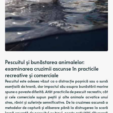
Pescuitul și bunăstarea animalelor:
examinarea cruzimii ascunse în practicile
recreative și comerciale
Pescuitul este adesea văzut ca o distracție pașnică sau o sursă
esențială de hrană, dar impactul său asupra bunăstării marine
spune o poveste diferită. Atât practicile de pescuit recreativ, cât
și cele comerciale supun peștii și alte animale acvatice unui
stres, răniri și suferințe semnificative. De la cruzimea ascunsă a
metodelor de captură și eliberare până la distrugerea la scară
largă cauzată de pescuitul cu traul, aceste activități dăunează