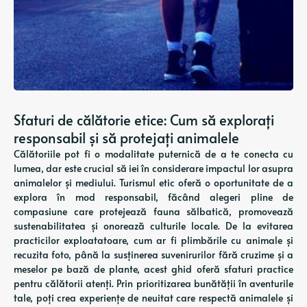
Sfaturi de călătorie etice: Cum să explorați
responsabil și să protejați animalele
Călătoriile pot fi o modalitate puternică de a te conecta cu
lumea, dar este crucial să iei în considerare impactul lor asupra
animalelor și mediului. Turismul etic oferă o oportunitate de a
explora în mod responsabil, făcând alegeri pline de
compasiune care protejează fauna sălbatică, promovează
sustenabilitatea și onorează culturile locale. De la evitarea
practicilor exploatatoare, cum ar fi plimbările cu animale și
recuzita foto, până la susținerea suvenirurilor fără cruzime și a
meselor pe bază de plante, acest ghid oferă sfaturi practice
pentru călătorii atenți. Prin prioritizarea bunătății în aventurile
tale, poți crea experiențe de neuitat care respectă animalele și