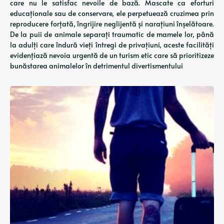
care nu le satisfac nevoile de bază. Mascate ca eforturi
educaționale sau de conservare, ele perpetuează cruzimea prin
reproducere forțată, îngrijire neglijentă și narațiuni înșelătoare.
De la puii de animale separați traumatic de mamele lor, până
la adulți care îndură vieți întregi de privațiuni, aceste facilități
evidențiază nevoia urgentă de un turism etic care să prioritizeze
bunăstarea animalelor în detrimentul divertismentului