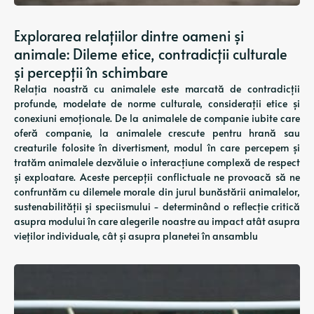
Explorarea relațiilor dintre oameni și
animale: Dileme etice, contradicții culturale
și percepții în schimbare
Relația noastră cu animalele este marcată de contradicții
profunde, modelate de norme culturale, considerații etice și
conexiuni emoționale. De la animalele de companie iubite care
oferă companie, la animalele crescute pentru hrană sau
creaturile folosite în divertisment, modul în care percepem și
tratăm animalele dezvăluie o interacțiune complexă de respect
și exploatare. Aceste percepții conflictuale ne provoacă să ne
confruntăm cu dilemele morale din jurul bunăstării animalelor,
sustenabilității și speciismului - determinând o reflecție critică
asupra modului în care alegerile noastre au impact atât asupra
vieților individuale, cât și asupra planetei în ansamblu