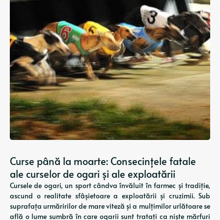
Curse până la moarte: Consecințele fatale
ale curselor de ogari și ale exploatării
Cursele de ogari, un sport cândva învăluit în farmec și tradiție,
ascund o realitate sfâșietoare a exploatării și cruzimii. Sub
suprafața urmăririlor de mare viteză și a mulțimilor urlătoare se
află o lume sumbră în care ogarii sunt tratați ca niște mărfuri