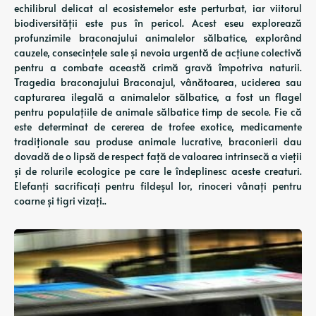
echilibrul delicat al ecosistemelor este perturbat, iar viitorul
biodiversității este pus în pericol. Acest eseu explorează
profunzimile braconajului animalelor sălbatice, explorând
cauzele, consecințele sale și nevoia urgentă de acțiune colectivă
pentru a combate această crimă gravă împotriva naturii.
Tragedia braconajului Braconajul, vânătoarea, uciderea sau
capturarea ilegală a animalelor sălbatice, a fost un flagel
pentru populațiile de animale sălbatice timp de secole. Fie că
este determinat de cererea de trofee exotice, medicamente
tradiționale sau produse animale lucrative, braconierii dau
dovadă de o lipsă de respect față de valoarea intrinsecă a vieții
și de rolurile ecologice pe care le îndeplinesc aceste creaturi.
Elefanți sacrificați pentru fildeșul lor, rinoceri vânați pentru
coarne și tigri vizați..