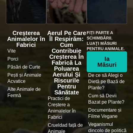
Creșterea
Aerul Pe Care
FIȚI PARTE A
Animalelor în
Îl Respirăm:
SCHIMBĂRII.
LUAȚI MĂSURI
Fabrici
Cum
PENTRU ANIMALE.
Contribuie
Vite
Creșterea În
Ia
Porci
Fabrică La
Măsuri
Păsări de Curte
Poluarea
Aerului Și
Pești și Animale
De ce să Alegi o
Riscurile
Acvatice
Dietă pe Bază de
Pentru
Plante?
Alte Animale de
Sănătate
Fermă
Cum să Devii
Practici de
Bazat pe Plante?
Creștere a
Documentare și
Animalelor în
Filme Vegane
Fabrici
Veganismul
Crueldad față de
dincolo de politică
Animale