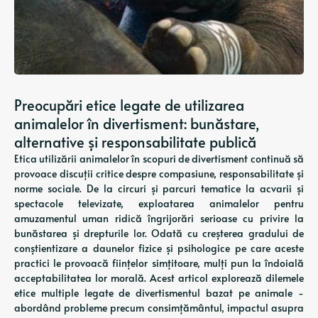
Preocupări etice legate de utilizarea
animalelor în divertisment: bunăstare,
alternative și responsabilitate publică
Etica utilizării animalelor în scopuri de divertisment continuă să
provoace discuții critice despre compasiune, responsabilitate și
norme sociale. De la circuri și parcuri tematice la acvarii și
spectacole televizate, exploatarea animalelor pentru
amuzamentul uman ridică îngrijorări serioase cu privire la
bunăstarea și drepturile lor. Odată cu creșterea gradului de
conștientizare a daunelor fizice și psihologice pe care aceste
practici le provoacă ființelor simțitoare, mulți pun la îndoială
acceptabilitatea lor morală. Acest articol explorează dilemele
etice multiple legate de divertismentul bazat pe animale -
abordând probleme precum consimțământul, impactul asupra