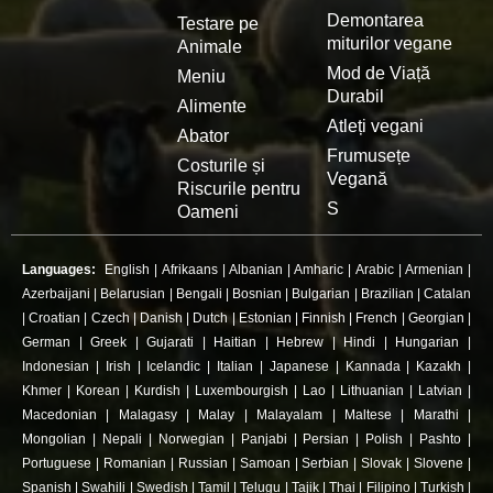
Demontarea
Testare pe
miturilor vegane
Animale
Mod de Viață
Meniu
Durabil
Alimente
Atleți vegani
Abator
Frumusețe
Costurile și
Vegană
Riscurile pentru
S
Oameni
Languages:
English
|
Afrikaans
|
Albanian
|
Amharic
|
Arabic
|
Armenian
|
Azerbaijani
|
Belarusian
|
Bengali
|
Bosnian
|
Bulgarian
|
Brazilian
|
Catalan
|
Croatian
|
Czech
|
Danish
|
Dutch
|
Estonian
|
Finnish
|
French
|
Georgian
|
German
|
Greek
|
Gujarati
|
Haitian
|
Hebrew
|
Hindi
|
Hungarian
|
Indonesian
|
Irish
|
Icelandic
|
Italian
|
Japanese
|
Kannada
|
Kazakh
|
Khmer
|
Korean
|
Kurdish
|
Luxembourgish
|
Lao
|
Lithuanian
|
Latvian
|
Macedonian
|
Malagasy
|
Malay
|
Malayalam
|
Maltese
|
Marathi
|
Mongolian
|
Nepali
|
Norwegian
|
Panjabi
|
Persian
|
Polish
|
Pashto
|
Portuguese
|
Romanian
|
Russian
|
Samoan
|
Serbian
|
Slovak
|
Slovene
|
Spanish
|
Swahili
|
Swedish
|
Tamil
|
Telugu
|
Tajik
|
Thai
|
Filipino
|
Turkish
|