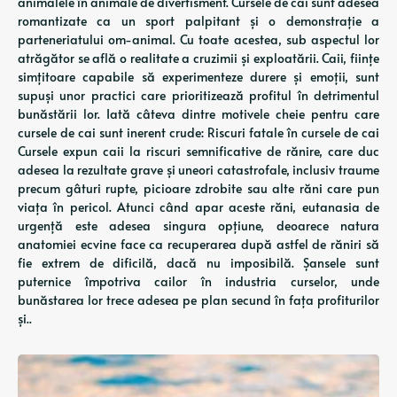
animalele în animale de divertisment. Cursele de cai sunt adesea
romantizate ca un sport palpitant și o demonstrație a
parteneriatului om-animal. Cu toate acestea, sub aspectul lor
atrăgător se află o realitate a cruzimii și exploatării. Caii, ființe
simțitoare capabile să experimenteze durere și emoții, sunt
supuși unor practici care prioritizează profitul în detrimentul
bunăstării lor. Iată câteva dintre motivele cheie pentru care
cursele de cai sunt inerent crude: Riscuri fatale în cursele de cai
Cursele expun caii la riscuri semnificative de rănire, care duc
adesea la rezultate grave și uneori catastrofale, inclusiv traume
precum gâturi rupte, picioare zdrobite sau alte răni care pun
viața în pericol. Atunci când apar aceste răni, eutanasia de
urgență este adesea singura opțiune, deoarece natura
anatomiei ecvine face ca recuperarea după astfel de răniri să
fie extrem de dificilă, dacă nu imposibilă. Șansele sunt
puternice împotriva cailor în industria curselor, unde
bunăstarea lor trece adesea pe plan secund în fața profiturilor
și..