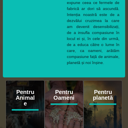
expune ceea ce fermele de
fabrică ar dori să ascundă.
Intenția noastră este de a
dezvălui cruzimea la care
am devenit desensibilizați,
de a insufla compasiune în
locul ei și, în cele din urmă,
de a educa către o lume în
care, ca oameni, arătăm
compasiune față de animale,
planetă și noi înșine.
Pentru
Pentru
Pentru
Animal
Oameni
planetă
e