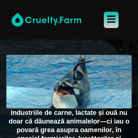
Industriile de carne, lactate și ouă nu
doar că dăunează animalelor—ci iau o
povară grea asupra oamenilor, în