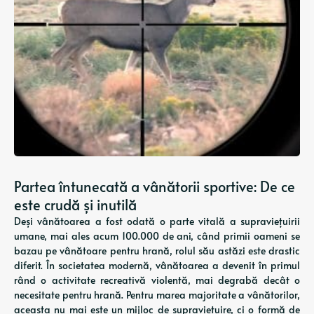
Partea întunecată a vânătorii sportive: De ce
este crudă și inutilă
Deși vânătoarea a fost odată o parte vitală a supraviețuirii
umane, mai ales acum 100.000 de ani, când primii oameni se
bazau pe vânătoare pentru hrană, rolul său astăzi este drastic
diferit. În societatea modernă, vânătoarea a devenit în primul
rând o activitate recreativă violentă, mai degrabă decât o
necesitate pentru hrană. Pentru marea majoritate a vânătorilor,
aceasta nu mai este un mijloc de supraviețuire, ci o formă de