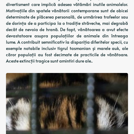
divertisment care implică adesea vătămări inutile animalelor.
Motivațiile din spatele vânătorii contemporane sunt de obicei
determinate de plăcerea personală, de urmărirea trofeelor ​​sau
de dorința de a participa la o tradiție străveche, mai degrabă
decât de nevoia de hrană. De fapt, vânătoarea a avut efecte
devastatoare asupra populațiilor de animale din întreaga
lume. A contribuit semnificativ la dispariția diferitelor specii, cu
exemple notabile inclusiv tigrul tasmanian și marele auk, ale
căror populații au fost decimate de practicile de vânătoare.
Aceste extincții tragice sunt amintiri dure ale..