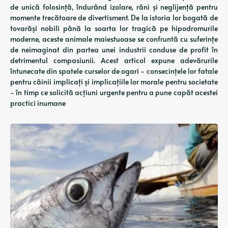
de unică folosință, îndurând izolare, răni și neglijență pentru
momente trecătoare de divertisment. De la istoria lor bogată de
tovarăși nobili până la soarta lor tragică pe hipodromurile
moderne, aceste animale maiestuoase se confruntă cu suferințe
de neimaginat din partea unei industrii conduse de profit în
detrimentul compasiunii. Acest articol expune adevărurile
întunecate din spatele curselor de ogari - consecințele lor fatale
pentru câinii implicați și implicațiile lor morale pentru societate
- în timp ce solicită acțiuni urgente pentru a pune capăt acestei
practici inumane