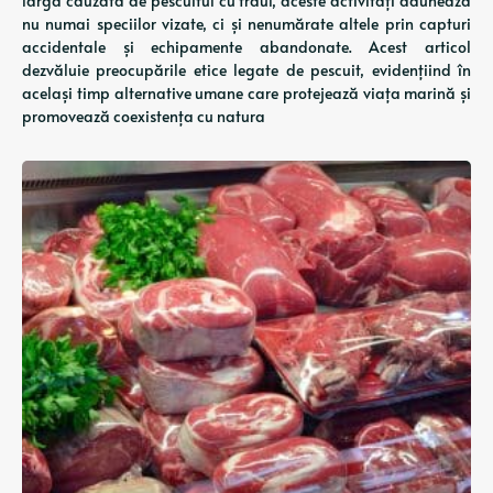
largă cauzată de pescuitul cu traul, aceste activități dăunează
nu numai speciilor vizate, ci și nenumărate altele prin capturi
accidentale și echipamente abandonate. Acest articol
dezvăluie preocupările etice legate de pescuit, evidențiind în
același timp alternative umane care protejează viața marină și
promovează coexistența cu natura