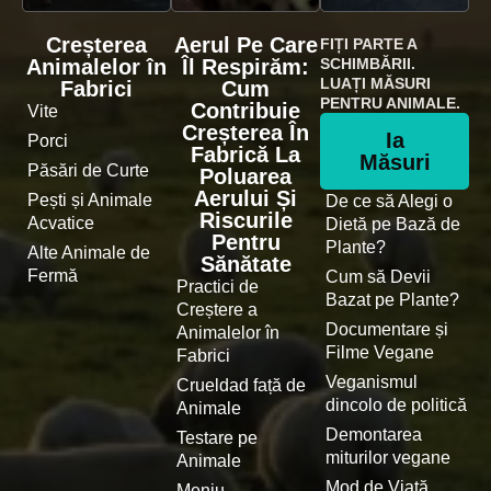
Creșterea
Aerul Pe Care
FIȚI PARTE A
Animalelor în
Îl Respirăm:
SCHIMBĂRII.
LUAȚI MĂSURI
Fabrici
Cum
PENTRU ANIMALE.
Contribuie
Vite
Creșterea În
Ia
Porci
Fabrică La
Măsuri
Păsări de Curte
Poluarea
Aerului Și
Pești și Animale
De ce să Alegi o
Riscurile
Acvatice
Dietă pe Bază de
Pentru
Plante?
Alte Animale de
Sănătate
Fermă
Cum să Devii
Practici de
Bazat pe Plante?
Creștere a
Documentare și
Animalelor în
Filme Vegane
Fabrici
Veganismul
Crueldad față de
dincolo de politică
Animale
Demontarea
Testare pe
miturilor vegane
Animale
Mod de Viață
Meniu