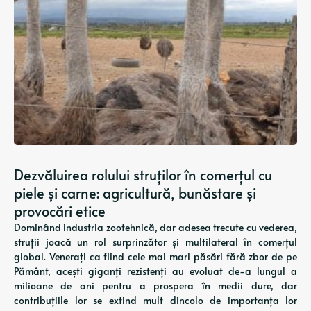
Dezvăluirea rolului struților în comerțul cu
piele și carne: agricultură, bunăstare și
provocări etice
Dominând industria zootehnică, dar adesea trecute cu vederea,
struții joacă un rol surprinzător și multilateral în comerțul
global. Venerați ca fiind cele mai mari păsări fără zbor de pe
Pământ, acești giganți rezistenți au evoluat de-a lungul a
milioane de ani pentru a prospera în medii dure, dar
contribuțiile lor se extind mult dincolo de importanța lor