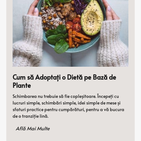
Cum să Adoptați o Dietă pe Bază de
Plante
Schimbarea nu trebuie să fie copleșitoare. Începeți cu
lucruri simple, schimbări simple, idei simple de mese și
sfaturi practice pentru cumpărături, pentru a vă bucura
de o tranziție lină.
Află Mai Multe