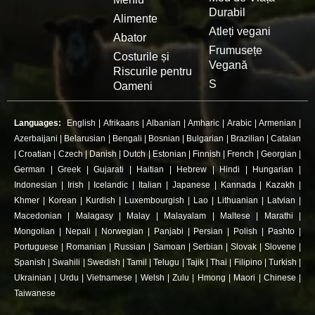
Durabil
Alimente
Atleți vegani
Abator
Frumusețe
Costurile și
Vegană
Riscurile pentru
S
Oameni
Languages:
English
|
Afrikaans
|
Albanian
|
Amharic
|
Arabic
|
Armenian
|
Azerbaijani
|
Belarusian
|
Bengali
|
Bosnian
|
Bulgarian
|
Brazilian
|
Catalan
|
Croatian
|
Czech
|
Danish
|
Dutch
|
Estonian
|
Finnish
|
French
|
Georgian
|
German
|
Greek
|
Gujarati
|
Haitian
|
Hebrew
|
Hindi
|
Hungarian
|
Indonesian
|
Irish
|
Icelandic
|
Italian
|
Japanese
|
Kannada
|
Kazakh
|
Khmer
|
Korean
|
Kurdish
|
Luxembourgish
|
Lao
|
Lithuanian
|
Latvian
|
Macedonian
|
Malagasy
|
Malay
|
Malayalam
|
Maltese
|
Marathi
|
Mongolian
|
Nepali
|
Norwegian
|
Panjabi
|
Persian
|
Polish
|
Pashto
|
Portuguese
|
Romanian
|
Russian
|
Samoan
|
Serbian
|
Slovak
|
Slovene
|
Spanish
|
Swahili
|
Swedish
|
Tamil
|
Telugu
|
Tajik
|
Thai
|
Filipino
|
Turkish
|
Ukrainian
|
Urdu
|
Vietnamese
|
Welsh
|
Zulu
|
Hmong
|
Maori
|
Chinese
|
Taiwanese