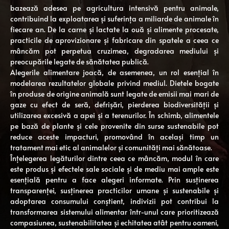
bazează adesea pe agricultura intensivă pentru animale,
contribuind la exploatarea și suferința a miliarde de animale în
fiecare an. De la carne și lactate la ouă și alimente procesate,
practicile de aprovizionare și fabricare din spatele a ceea ce
mâncăm pot perpetua cruzimea, degradarea mediului și
preocupările legate de sănătatea publică.
Alegerile alimentare joacă, de asemenea, un rol esențial în
modelarea rezultatelor globale privind mediul. Dietele bogate
în produse de origine animală sunt legate de emisii mai mari de
gaze cu efect de seră, defrișări, pierderea biodiversității și
utilizarea excesivă a apei și a terenurilor. În schimb, alimentele
pe bază de plante și cele provenite din surse sustenabile pot
reduce aceste impacturi, promovând în același timp un
tratament mai etic al animalelor și comunități mai sănătoase.
Înțelegerea legăturilor dintre ceea ce mâncăm, modul în care
este produs și efectele sale sociale și de mediu mai ample este
esențială pentru a face alegeri informate. Prin susținerea
transparenței, susținerea practicilor umane și sustenabile și
adoptarea consumului conștient, indivizii pot contribui la
transformarea sistemului alimentar într-unul care prioritizează
compasiunea, sustenabilitatea și echitatea atât pentru oameni,