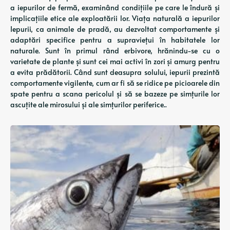
a iepurilor de fermă, examinând condițiile pe care le îndură și
implicațiile etice ale exploatării lor. Viața naturală a iepurilor
Iepurii, ca animale de pradă, au dezvoltat comportamente și
adaptări specifice pentru a supraviețui în habitatele lor
naturale. Sunt în primul rând erbivore, hrănindu-se cu o
varietate de plante și sunt cei mai activi în zori și amurg pentru
a evita prădătorii. Când sunt deasupra solului, iepurii prezintă
comportamente vigilente, cum ar fi să se ridice pe picioarele din
spate pentru a scana pericolul și să se bazeze pe simțurile lor
ascuțite ale mirosului și ale simțurilor periferice..