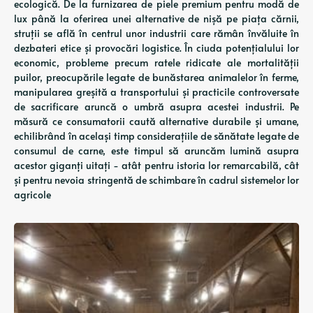
ecologică. De la furnizarea de piele premium pentru modă de
lux până la oferirea unei alternative de nișă pe piața cărnii,
struții se află în centrul unor industrii care rămân învăluite în
dezbateri etice și provocări logistice. În ciuda potențialului lor
economic, probleme precum ratele ridicate ale mortalității
puilor, preocupările legate de bunăstarea animalelor în ferme,
manipularea greșită a transportului și practicile controversate
de sacrificare aruncă o umbră asupra acestei industrii. Pe
măsură ce consumatorii caută alternative durabile și umane,
echilibrând în același timp considerațiile de sănătate legate de
consumul de carne, este timpul să aruncăm lumină asupra
acestor giganți uitați - atât pentru istoria lor remarcabilă, cât
și pentru nevoia stringentă de schimbare în cadrul sistemelor lor
agricole