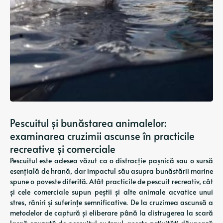
Pescuitul și bunăstarea animalelor:
examinarea cruzimii ascunse în practicile
recreative și comerciale
Pescuitul este adesea văzut ca o distracție pașnică sau o sursă
esențială de hrană, dar impactul său asupra bunăstării marine
spune o poveste diferită. Atât practicile de pescuit recreativ, cât
și cele comerciale supun peștii și alte animale acvatice unui
stres, răniri și suferințe semnificative. De la cruzimea ascunsă a
metodelor de captură și eliberare până la distrugerea la scară