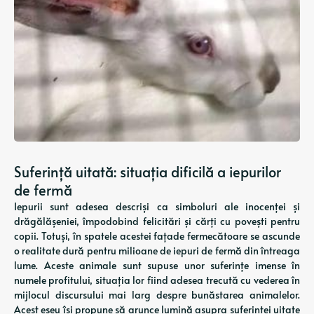
Suferință uitată: situația dificilă a iepurilor
de fermă
Iepurii sunt adesea descriși ca simboluri ale inocenței și
drăgălășeniei, împodobind felicitări și cărți cu povești pentru
copii. Totuși, în spatele acestei fațade fermecătoare se ascunde
o realitate dură pentru milioane de iepuri de fermă din întreaga
lume. Aceste animale sunt supuse unor suferințe imense în
numele profitului, situația lor fiind adesea trecută cu vederea în
mijlocul discursului mai larg despre bunăstarea animalelor.
Acest eseu își propune să arunce lumină asupra suferinței uitate