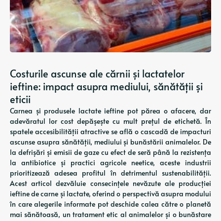
Costurile ascunse ale cărnii și lactatelor
ieftine: impact asupra mediului, sănătății și
eticii
Carnea și produsele lactate ieftine pot părea o afacere, dar
adevăratul lor cost depășește cu mult prețul de etichetă. În
spatele accesibilității atractive se află o cascadă de impacturi
ascunse asupra sănătății, mediului și bunăstării animalelor. De
la defrișări și emisii de gaze cu efect de seră până la rezistența
la antibiotice și practici agricole neetice, aceste industrii
prioritizează adesea profitul în detrimentul sustenabilității.
Acest articol dezvăluie consecințele nevăzute ale producției
ieftine de carne și lactate, oferind o perspectivă asupra modului
în care alegerile informate pot deschide calea către o planetă
mai sănătoasă, un tratament etic al animalelor și o bunăstare