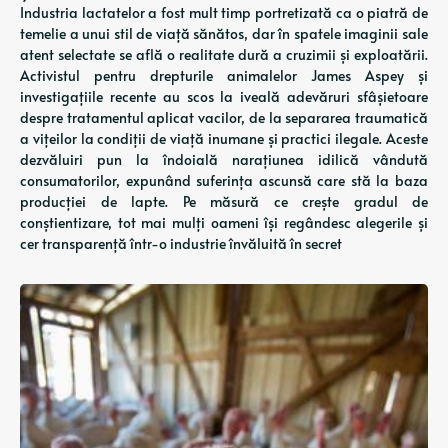
Industria lactatelor a fost mult timp portretizată ca o piatră de
temelie a unui stil de viață sănătos, dar în spatele imaginii sale
atent selectate se află o realitate dură a cruzimii și exploatării.
Activistul pentru drepturile animalelor James Aspey și
investigațiile recente au scos la iveală adevăruri sfâșietoare
despre tratamentul aplicat vacilor, de la separarea traumatică
a vițeilor la condiții de viață inumane și practici ilegale. Aceste
dezvăluiri pun la îndoială narațiunea idilică vândută
consumatorilor, expunând suferința ascunsă care stă la baza
producției de lapte. Pe măsură ce crește gradul de
conștientizare, tot mai mulți oameni își regândesc alegerile și
cer transparență într-o industrie învăluită în secret