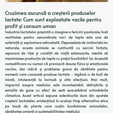
Cruzimea ascunsă a creșterii produselor
lactate: Cum sunt exploatate vacile pentru
profit și consum uman
Industria lactatelor prezintă o imagine a fericirii pastorale, însă
realitatea pentru nenumărate vaci de lapte este una de
suferință și exploatare neîncetată. Deposedate de instinctele lor
naturale, aceste animale se confruntă cu sarcini forțate,
separare de viței și condiții de viață extenuante, menite să
maximizeze producția de lapte cu prețul bunăstării lor. Această
comodificare nu numai că provoacă daune fizice și emoționale
vacilor, dar ridică și probleme grave de sănătate pentru
oamenii care consumă produse lactate - legând-o de boli de
inimă, intoleranță la lactoză și alte afecțiuni. Mai mult,
impactul asupra mediului este incontestabil, defrișările și
emisiile de gaze cu efect de seră exacerbând schimbările
climatice. Acest articol expune adevărurile dure din spatele
creșterii lactatelor, evidențiind în același timp alternative etice
pe bază de plante care susțin bunăstarea animalelor,
sănătatea umană și sustenabilitatea mediului