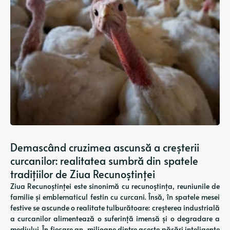
Demascând cruzimea ascunsă a creșterii
curcanilor: realitatea sumbră din spatele
tradițiilor de Ziua Recunoștinței
Ziua Recunoștinței este sinonimă cu recunoștința, reuniunile de
familie și emblematicul festin cu curcani. Însă, în spatele mesei
festive se ascunde o realitate tulburătoare: creșterea industrială
a curcanilor alimentează o suferință imensă și o degradare a
mediului. În fiecare an, milioane dintre aceste păsări inteligente