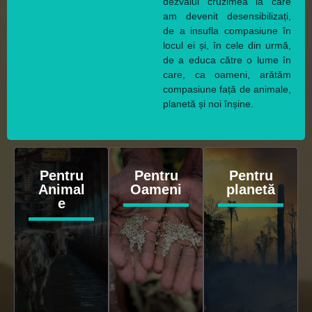
dezvălui cruzimea la care
am devenit desensibilizați,
de a insufla compasiune în
locul ei și, în cele din urmă,
de a educa către o lume în
care, ca oameni, arătăm
compasiune față de animale,
planetă și noi înșine.
Pentru
Pentru
Pentru
Animal
Oameni
planetă
e