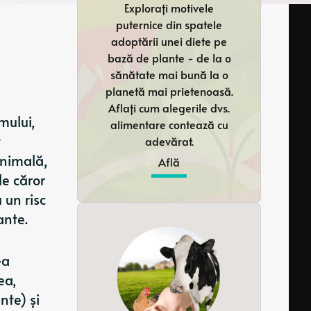
Explorați motivele
puternice din spatele
adoptării unei diete pe
bază de plante - de la o
sănătate mai bună la o
planetă mai prietenoasă.
Aflați cum alegerile dvs.
mului,
alimentare contează cu
t
adevărat.
animală,
Află
le căror
 un risc
ante.
ea
ea,
nte) și