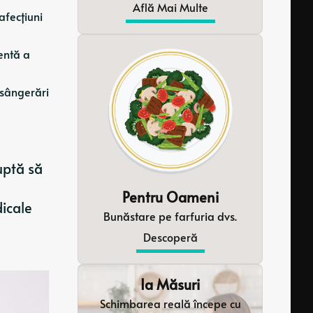
Află Mai Multe
afecțiuni
lentă a
n sângerări
uptă să
Pentru Oameni
dicale
Bunăstare pe farfuria dvs.
Descoperă
Ia Măsuri
Schimbarea reală începe cu