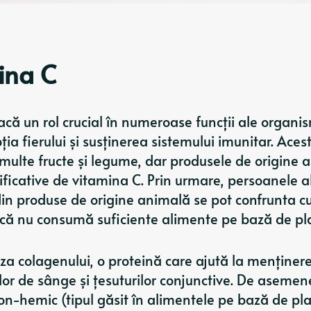
mina C
acă un rol crucial în numeroase funcții ale organis
ția fierului și susținerea sistemului imunitar. Aces
 multe fructe și legume, dar produsele de origine 
ificative de vitamina C. Prin urmare, persoanele a
n produse de origine animală se pot confrunta cu
acă nu consumă suficiente alimente pe bază de pl
eza colagenului, o proteină care ajută la menținer
aselor de sânge și țesuturilor conjunctive. De asemen
on-hemic (tipul găsit în alimentele pe bază de pla