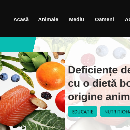
Acasă
Animale
Mediu
Oameni
A
Deficiențe d
cu o dietă b
origine anim
EDUCAȚIE
NUTRIȚION