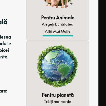
Pentru Animale
ală
Alegeți bunătatea
Află Mai Multe
adesea
roduse
bicei
nte.
are:
Pentru planetă
Trăiți mai verde