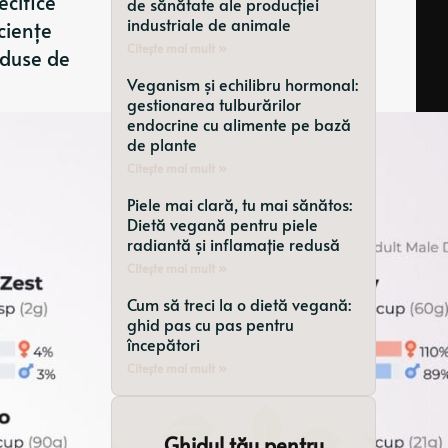
ecifice
de sănătate ale producției
industriale de animale
ciențe
Citește mai mult »
oduse de
Veganism și echilibru hormonal:
gestionarea tulburărilor
endocrine cu alimente pe bază
de plante
Citește mai mult »
Piele mai clară, tu mai sănătos:
Dietă vegană pentru piele
radiantă și inflamație redusă
Citește mai mult »
Cum să treci la o dietă vegană:
ghid pas cu pas pentru
începători
Citește mai mult »
Ghidul tău pentru