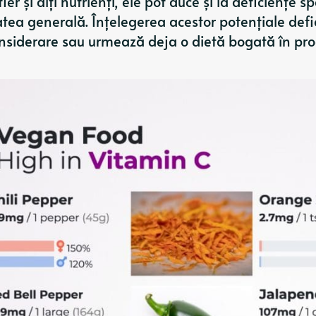
er și alți nutrienți, ele pot duce și la deficiențe sp
tea generală. Înțelegerea acestor potențiale defi
 considerare sau urmează deja o dietă bogată în pr