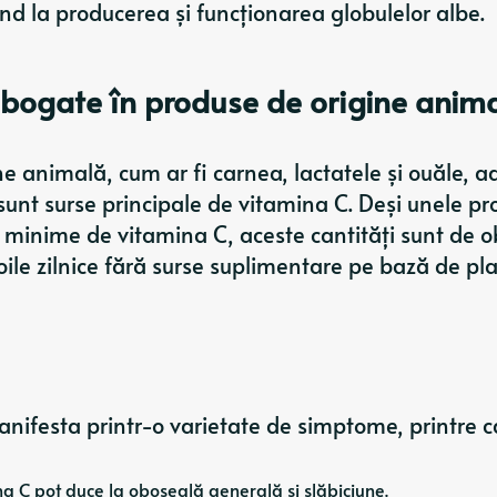
ind la producerea și funcționarea globulelor albe.
le bogate în produse de origine anim
e animală, cum ar fi carnea, lactatele și ouăle, 
 sunt surse principale de vitamina C. Deși unele p
 minime de vitamina C, aceste cantități sunt de o
oile zilnice fără surse suplimentare pe bază de pla
anifesta printr-o varietate de simptome, printre c
ina C pot duce la oboseală generală și slăbiciune.